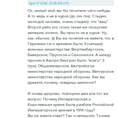
April 17 2016, 21:35:59 UTC
Ох, милый мой, вы бы почитали чего-нибудь.
А то ведь и не в курсе (до сих пор. Стыдно,
молодой человек, очень стыдно), что "ваш"
Второй рейх это точно такая же лоскутная
империя, есличо. Вы просто не в курсе. Ну,
как обычно. ))) Вы же понятия не имеете, что в
Германии того времени было 4 (четыре)
военных министерства: Вюртембергское,
Баварское, Прусское и Саксонское. А между
прочим в Австро-Венгрии было "всего" 3
(три): Общеимперское, Австрийское
министерство народной обороны, Венгерское
министерство народной обороны. Как вы
думаете, почему, товарищ-замполит?
И снова-здорово, повторяю вам все тот же
вопрос: Почему Императорская и
Королевская армия была разбита Российской
Императорской армией в 1914 году?
Вы не знаете ответ? Так и напишите. Точнее,