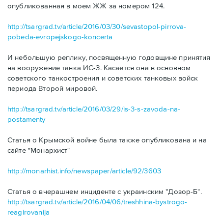
опубликованная в моем ЖЖ за номером 124.
http://tsargrad.tv/article/2016/03/30/sevastopol-pirrova-
pobeda-evropejskogo-koncerta
И небольшую реплику, посвященную годовщине принятия
на вооружение танка ИС-3. Касается она в основном
советского танкостроения и советских танковых войск
периода Второй мировой.
http://tsargrad.tv/article/2016/03/29/is-3-s-zavoda-na-
postamenty
Статья о Крымской войне была также опубликована и на
сайте "Монархист"
http://monarhist.info/newspaper/article/92/3603
Статья о вчерашнем инциденте с украинским "Дозор-Б".
http://tsargrad.tv/article/2016/04/06/treshhina-bystrogo-
reagirovanija