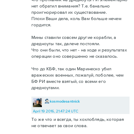
нет обратил внимания? Т.е. банально
проигнорировал их существование.
Плохи Ваши дела, коль Вам больше нечем
гордится.
Мины ставили совсем другие корабли, а
дредноуты так, далече постояли.
Что они были, что нет - на ходе и результатах
операции оно совершенно не сказалось.
Что до КБФ, так один Маринеско убил
вражеских военных, пожалуй, поболее, чем
БФ РИ вместе взятый, со всеми его
дредноутами.
kosmodesantnick
April 19 2016, 21:47:24 UTC
То же что и всегда, ты хохлоблядь, которая
не отвечает за свои слова.