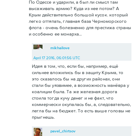
По Одессе и ударили, а был ли смысл там
высаживать армию? Куда из нее потом? А
Крым действительно большой кусок. который
легко оттяпать, главная база Черноморского
флота - очень болезненно для престижа страны
и особенно ее монарха...
mikhailove
April 17 2016, 06:01:56 UTC
Идея в том, что, если бы, например, ещё
сильнее вложились бы в защиту Крыма, то
это сказалось бы на других районах, они
стали бы уязвимее, а возможность манёвра у
коалиции была. Та же железная дорога
стоила тогда кучу денег и не факт, что
коммерчески окупалась бы, а, следовательно,
легла бы на бюджет. То есть выше головы не
прыгнешь.
pavel_chirtsov