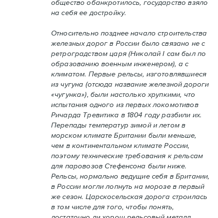
общество обанкротилось, государство взяло
на себя ее достройку.
Относительно позднее начало строительства
железных дорог в России было связано не с
ретроградством царя (Николай I сам был по
образованию военным инженером), а с
климатом. Первые рельсы, изготовлявшиеся
из чугуна (отсюда название железной дороги
«чугунка»), были настолько хрупкими, что
испытания одного из первых локомотивов
Ричарда Тревитика в 1804 году разбили их.
Перепады температур зимой и летом в
морском климате Британии были меньше,
чем в континентальном климате России,
поэтому технические требования к рельсам
для паровозов Стефенсона были ниже.
Рельсы, нормально ведущие себя в Британии,
в России могли лопнуть на морозе в первый
же сезон. Царскосельская дорога строилась
в том числе для того, чтобы понять,
достаточно ли хорош рельсовый металл