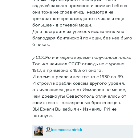
задачей захвата проливов и поимки Гебена
они тоже не справились, несмотря на
трехкратное превосходство в числе и еще
большее - в огневой мощи.
Да и построить их удалось исключительно
благодаря британской помощи, без нее было
б никак.
у СССРа и в мирное время получалось плохо
Только начинал СССР отнюдь не с уровня
1913, а примерно с 18% от оного.
И время в реале имел где-то с 1930 по 39.
И строил корабли совсем другого уровня,
отличавшиеся даже от Измаилов не менее,
чем дредноуты Севастополь отличались от
своих тезок - эскадренных броненосцев.
ЗЫ Ежели Вы забыли - Измаилы РИ не
потянула.
kosmodesantnick