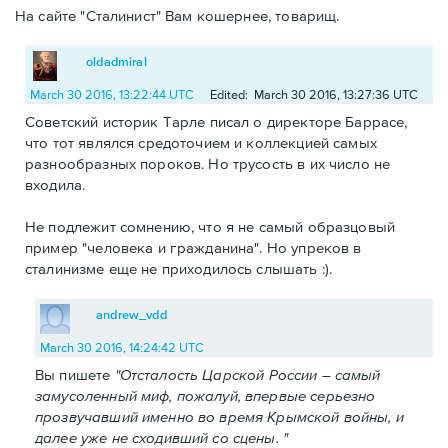
На сайте "Сталинист" Вам кошернее, товарищ.
oldadmiral
March 30 2016, 13:22:44 UTC
Edited: March 30 2016, 13:27:36 UTC
Советский историк Тарле писал о директоре Баррасе,
что тот являлся средоточием и коллекцией самых
разнообразных пороков. Но трусость в их число не
входила.
Не подлежит сомнению, что я не самый образцовый
пример "человека и гражданина". Но упреков в
сталинизме еще не приходилось слышать :).
andrew_vdd
March 30 2016, 14:24:42 UTC
Вы пишете
"Отсталость Царской России – самый
замусоленный миф, пожалуй, впервые серьезно
прозвучавший именно во время Крымской войны, и
далее уже не сходивший со сцены. "