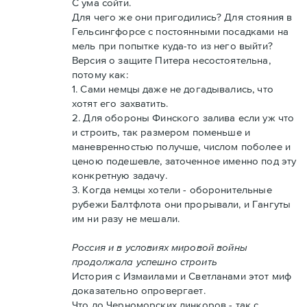
С ума сойти.
Для чего же они пригодились? Для стояния в
Гельсингфорсе с постоянными посадками на
мель при попытке куда-то из него выйти?
Версия о защите Питера несостоятельна,
потому как:
1. Сами немцы даже не догадывались, что
хотят его захватить.
2. Для обороны Финского залива если уж что
и строить, так размером поменьше и
маневренностью получше, числом поболее и
ценою подешевле, заточенное именно под эту
конкретную задачу.
3. Когда немцы хотели - оборонительные
рубежи Балтфлота они прорывали, и Гангуты
им ни разу не мешали.
Россия и в условиях мировой войны
продолжала успешно строить
История с Измаилами и Светланами этот миф
доказательно опровергает.
Что до Черноморских линкоров - так с