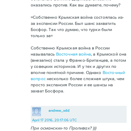
оказались против. Как вы думаете, почему?
=Собственно Крымская война состоялась из-
за экспансии России. Был шанс захватить
Босфор. Так что думаю, что турки были
только за=
Собственно Крымская война в России
называлась
Восточная война
, а Крымской она
(внезапно) стала у Франко-Британцев, а потом
у совецких историков. И у тех и других по
вполне понятной причине. Однако
Восточный
вопрос
несколько более сложная штука, чем
просто экспансия России и ее шансы на
захват Босфора.
andrew_vdd
April 17 2016, 20:17:06 UTC
При османских-то Проливах? )))