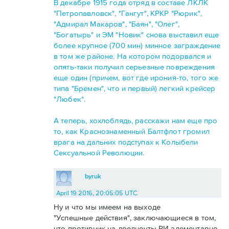
В декабре 1915 года отряд в составе ЛКЛК
"Петропавловск", "Гангут", КРКР "Рюрик",
"Адмирал Макаров", "Баян", "Олег",
"Богатырь" и ЭМ "Новик" снова выставил еще
более крупное (700 мин) минное заграждение
в том же районе. На котором подорвался и
опять-таки получил серьезные повреждения
еще один (причем, вот где ирония-то, того же
типа "Бремен", что и первый) легкий крейсер
"Любек".
А теперь, хохлоблядь, расскажи нам еще про
то, как Краснознаменный Балтфлот громил
врага на дальних подступах к Колыбели
Сексуальной Революции.
byruk
April 19 2016, 20:05:05 UTC
Ну и что мы имеем на выходе
"Успешные действия", заключающиеся в том,
что противник на дредноуты РИ элементарно