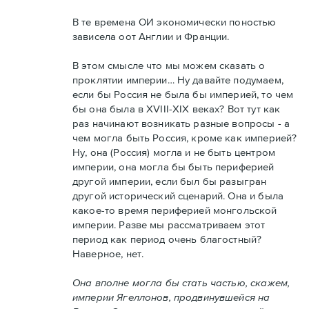
В те времена ОИ экономически поностью
зависела оот Англии и Франции.
В этом смысле что мы можем сказать о
проклятии империи… Ну давайте подумаем,
если бы Россия не была бы империей, то чем
бы она была в XVIII-XIX веках? Вот тут как
раз начинают возникать разные вопросы - а
чем могла быть Россия, кроме как империей?
Ну, она (Россия) могла и не быть центром
империи, она могла бы быть периферией
другой империи, если был бы разыгран
другой исторический сценарий. Она и была
какое-то время периферией монгольской
империи. Разве мы рассматриваем этот
период как период очень благостный?
Наверное, нет.
Она вполне могла бы стать частью, скажем,
империи Ягеллонов, продвинувшейся на