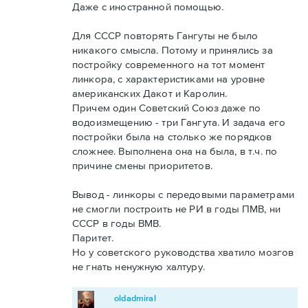
Даже с иностранной помощью.
Для СССР повторять Гангуты не было
никакого смысла. Потому и принялись за
постройку современного на тот момент
линкора, с характеристиками на уровне
американских Дакот и Каролин.
Причем один Советский Союз даже по
водоизмещению - три Гангута. И задача его
постройки была на столько же порядков
сложнее. Выполнена она на была, в т.ч. по
причине смены приоритетов.
Вывод - линкоры с передовыми параметрами
не смогли построить не РИ в годы ПМВ, ни
СССР в годы ВМВ.
Паритет.
Но у советского руководства хватило мозгов
не гнать ненужную халтуру.
oldadmiral