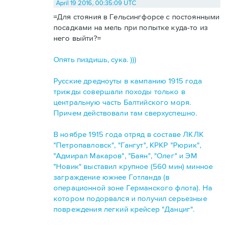
April 19 2016, 00:35:09 UTC
=Для стояния в Гельсингфорсе с постоянными
посадками на мель при попытке куда-то из
него выйти?=
Опять пиздишь, сука. )))
Русские дредноуты в кампанию 1915 года
трижды совершали походы только в
центральную часть Балтийского моря.
Причем действовали там сверхуспешно.
В ноябре 1915 года отряд в составе ЛКЛК
"Петропавловск", "Гангут", КРКР "Рюрик",
"Адмирал Макаров", "Баян", "Олег" и ЭМ
"Новик" выставил крупное (560 мин) минное
заграждение южнее Готланда (в
операционной зоне Германского флота). На
котором подорвался и получил серьезные
повреждения легкий крейсер "Данциг".