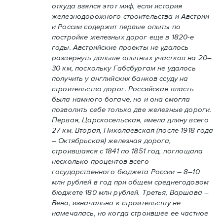
откуда взялся этот миф, если история
железнодорожного строительства и Австрии
и России содержит первые опыты по
постройке железных дорог еще в 1820-е
годы. Австрийские проекты не удалось
развернуть дальше опытных участков на 20–
30 км, поскольку Габсбургам не удалось
получить у английских банков ссуду на
строительство дорог. Российская власть
была намного богаче, но и она смогла
позволить себе только две железные дороги.
Первая, Царскосельская, имела длину всего
27 км. Вторая, Николаевская (после 1918 года
– Октябрьская) железная дорога,
строившаяся с 1841 по 1851 год, поглощала
несколько процентов всего
государственного бюджета России – 8–10
млн рублей в год при общем среднегодовом
бюджете 180 млн рублей. Третья, Варшава –
Вена, изначально к строительству не
намечалась, но когда строившее ее частное