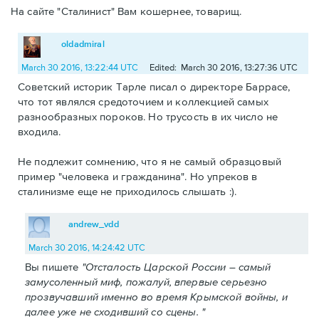
На сайте "Сталинист" Вам кошернее, товарищ.
oldadmiral
March 30 2016, 13:22:44 UTC
Edited: March 30 2016, 13:27:36 UTC
Советский историк Тарле писал о директоре Баррасе,
что тот являлся средоточием и коллекцией самых
разнообразных пороков. Но трусость в их число не
входила.
Не подлежит сомнению, что я не самый образцовый
пример "человека и гражданина". Но упреков в
сталинизме еще не приходилось слышать :).
andrew_vdd
March 30 2016, 14:24:42 UTC
Вы пишете
"Отсталость Царской России – самый
замусоленный миф, пожалуй, впервые серьезно
прозвучавший именно во время Крымской войны, и
далее уже не сходивший со сцены. "