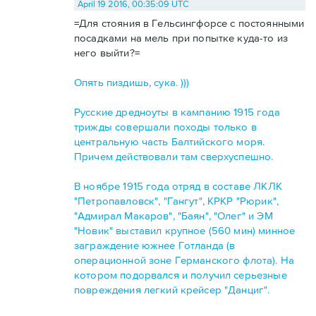
April 19 2016, 00:35:09 UTC
=Для стояния в Гельсингфорсе с постоянными
посадками на мель при попытке куда-то из
него выйти?=
Опять пиздишь, сука. )))
Русские дредноуты в кампанию 1915 года
трижды совершали походы только в
центральную часть Балтийского моря.
Причем действовали там сверхуспешно.
В ноябре 1915 года отряд в составе ЛКЛК
"Петропавловск", "Гангут", КРКР "Рюрик",
"Адмирал Макаров", "Баян", "Олег" и ЭМ
"Новик" выставил крупное (560 мин) минное
заграждение южнее Готланда (в
операционной зоне Германского флота). На
котором подорвался и получил серьезные
повреждения легкий крейсер "Данциг".