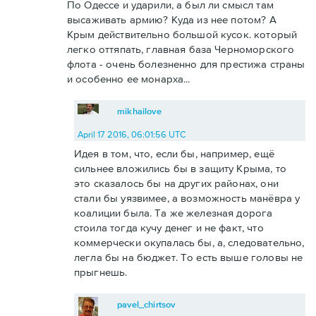
По Одессе и ударили, а был ли смысл там
высаживать армию? Куда из нее потом? А
Крым действительно большой кусок. который
легко оттяпать, главная база Черноморского
флота - очень болезненно для престижа страны
и особенно ее монарха...
mikhailove
April 17 2016, 06:01:56 UTC
Идея в том, что, если бы, например, ещё
сильнее вложились бы в защиту Крыма, то
это сказалось бы на других районах, они
стали бы уязвимее, а возможность манёвра у
коалиции была. Та же железная дорога
стоила тогда кучу денег и не факт, что
коммерчески окупалась бы, а, следовательно,
легла бы на бюджет. То есть выше головы не
прыгнешь.
pavel_chirtsov