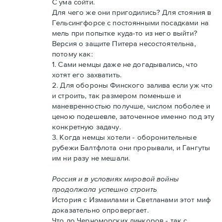
С ума сойти.
Для чего же они пригодились? Для стояния в
Гельсингфорсе с постоянными посадками на
мель при попытке куда-то из него выйти?
Версия о защите Питера несостоятельна,
потому как:
1. Сами немцы даже не догадывались, что
хотят его захватить.
2. Для обороны Финского залива если уж что
и строить, так размером поменьше и
маневренностью получше, числом поболее и
ценою подешевле, заточенное именно под эту
конкретную задачу.
3. Когда немцы хотели - оборонительные
рубежи Балтфлота они прорывали, и Гангуты
им ни разу не мешали.
Россия и в условиях мировой войны
продолжала успешно строить
История с Измаилами и Светланами этот миф
доказательно опровергает.
Что до Черноморских линкоров - так с