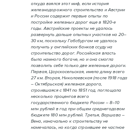
откуда взялся этот миф, если история
железнодорожного строительства и Австрии
и России содержит первые опыты по
постройке железных дорог еще в 1820-е
годы. Австрийские проекты не удалось
развернуть дальше опытных участков на 20–
30 км, поскольку Габсбургам не удалось
получить у английских банков ссуду на
строительство дорог. Российская власть
была намного богаче, но и она смогла
позволить себе только две железные дороги.
Первая, Царскосельская, имела длину всего
27 км. Вторая, Николаевская (после 1918 года
– Октябрьская) железная дорога,
строившаяся с 1841 по 1851 год, поглощала
несколько процентов всего
государственного бюджета России – 8–10
млн рублей в год при общем среднегодовом
бюджете 180 млн рублей. Третья, Варшава –
Вена, изначально к строительству не
намечалась, но когда строившее ее частное