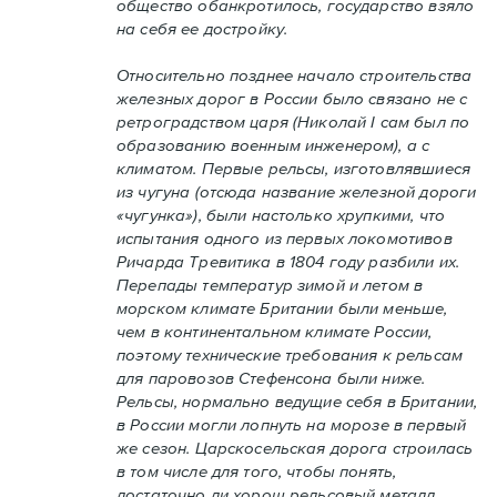
общество обанкротилось, государство взяло
на себя ее достройку.
Относительно позднее начало строительства
железных дорог в России было связано не с
ретроградством царя (Николай I сам был по
образованию военным инженером), а с
климатом. Первые рельсы, изготовлявшиеся
из чугуна (отсюда название железной дороги
«чугунка»), были настолько хрупкими, что
испытания одного из первых локомотивов
Ричарда Тревитика в 1804 году разбили их.
Перепады температур зимой и летом в
морском климате Британии были меньше,
чем в континентальном климате России,
поэтому технические требования к рельсам
для паровозов Стефенсона были ниже.
Рельсы, нормально ведущие себя в Британии,
в России могли лопнуть на морозе в первый
же сезон. Царскосельская дорога строилась
в том числе для того, чтобы понять,
достаточно ли хорош рельсовый металл