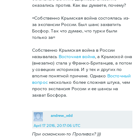
оказались против. Как вы думаете, почему?
=Собственно Крымская война состоялась из-
за экспансии России. Был шанс захватить
Босфор. Так что думаю, что турки были
только за=
Собственно Крымская война в России
называлась
Восточная война
, а Крымской она
(внезапно) стала у Франко-Британцев, а потом
у совецких историков. И у тех и других по
вполне понятной причине. Однако
Восточный
вопрос
несколько более сложная штука, чем
просто экспансия России и ее шансы на
захват Босфора.
andrew_vdd
April 17 2016, 20:17:06 UTC
При османских-то Проливах? )))