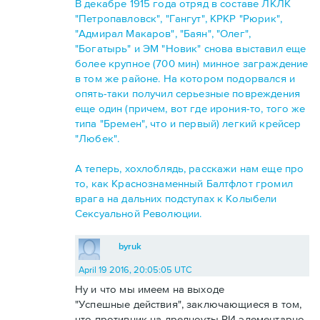
В декабре 1915 года отряд в составе ЛКЛК
"Петропавловск", "Гангут", КРКР "Рюрик",
"Адмирал Макаров", "Баян", "Олег",
"Богатырь" и ЭМ "Новик" снова выставил еще
более крупное (700 мин) минное заграждение
в том же районе. На котором подорвался и
опять-таки получил серьезные повреждения
еще один (причем, вот где ирония-то, того же
типа "Бремен", что и первый) легкий крейсер
"Любек".
А теперь, хохлоблядь, расскажи нам еще про
то, как Краснознаменный Балтфлот громил
врага на дальних подступах к Колыбели
Сексуальной Революции.
byruk
April 19 2016, 20:05:05 UTC
Ну и что мы имеем на выходе
"Успешные действия", заключающиеся в том,
что противник на дредноуты РИ элементарно