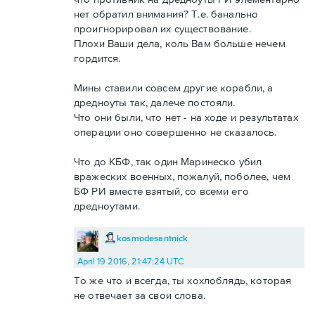
нет обратил внимания? Т.е. банально
проигнорировал их существование.
Плохи Ваши дела, коль Вам больше нечем
гордится.
Мины ставили совсем другие корабли, а
дредноуты так, далече постояли.
Что они были, что нет - на ходе и результатах
операции оно совершенно не сказалось.
Что до КБФ, так один Маринеско убил
вражеских военных, пожалуй, поболее, чем
БФ РИ вместе взятый, со всеми его
дредноутами.
kosmodesantnick
April 19 2016, 21:47:24 UTC
То же что и всегда, ты хохлоблядь, которая
не отвечает за свои слова.