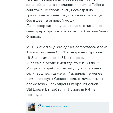
задачей захвата проливов и поимки Гебена
они тоже не справились, несмотря на
трехкратное превосходство в числе и еще
большее - в огневой мощи.
Да и построить их удалось исключительно
благодаря британской помощи, без нее было
б никак.
у СССРа и в мирное время получалось плохо
Только начинал СССР отнюдь не с уровня
1913, а примерно с 18% от оного.
И время в реале имел где-то с 1930 по 39.
И строил корабли совсем другого уровня,
отличавшиеся даже от Измаилов не менее,
чем дредноуты Севастополь отличались от
своих тезок - эскадренных броненосцев.
ЗЫ Ежели Вы забыли - Измаилы РИ не
потянула.
kosmodesantnick