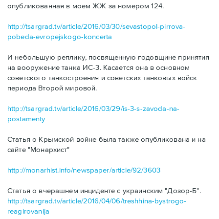
опубликованная в моем ЖЖ за номером 124.
http://tsargrad.tv/article/2016/03/30/sevastopol-pirrova-
pobeda-evropejskogo-koncerta
И небольшую реплику, посвященную годовщине принятия
на вооружение танка ИС-3. Касается она в основном
советского танкостроения и советских танковых войск
периода Второй мировой.
http://tsargrad.tv/article/2016/03/29/is-3-s-zavoda-na-
postamenty
Статья о Крымской войне была также опубликована и на
сайте "Монархист"
http://monarhist.info/newspaper/article/92/3603
Статья о вчерашнем инциденте с украинским "Дозор-Б".
http://tsargrad.tv/article/2016/04/06/treshhina-bystrogo-
reagirovanija