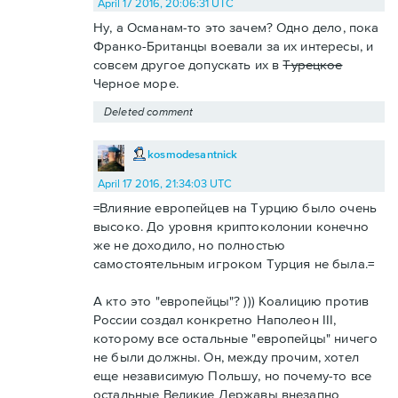
April 17 2016, 20:06:31 UTC
Ну, а Османам-то это зачем? Одно дело, пока
Франко-Британцы воевали за их интересы, и
совсем другое допускать их в
Турецкое
Черное море.
Deleted comment
kosmodesantnick
April 17 2016, 21:34:03 UTC
=Влияние европейцев на Турцию было очень
высоко. До уровня криптоколонии конечно
же не доходило, но полностью
самостоятельным игроком Турция не была.=
А кто это "европейцы"? ))) Коалицию против
России создал конкретно Наполеон III,
которому все остальные "европейцы" ничего
не были должны. Он, между прочим, хотел
еще независимую Польшу, но почему-то все
остальные Великие Державы внезапно