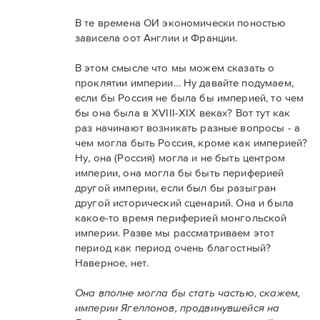
В те времена ОИ экономически поностью
зависела оот Англии и Франции.
В этом смысле что мы можем сказать о
проклятии империи… Ну давайте подумаем,
если бы Россия не была бы империей, то чем
бы она была в XVIII-XIX веках? Вот тут как
раз начинают возникать разные вопросы - а
чем могла быть Россия, кроме как империей?
Ну, она (Россия) могла и не быть центром
империи, она могла бы быть периферией
другой империи, если был бы разыгран
другой исторический сценарий. Она и была
какое-то время периферией монгольской
империи. Разве мы рассматриваем этот
период как период очень благостный?
Наверное, нет.
Она вполне могла бы стать частью, скажем,
империи Ягеллонов, продвинувшейся на