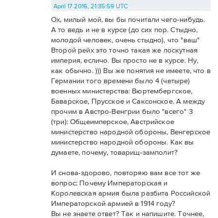
April 17 2016, 21:35:59 UTC
Ох, милый мой, вы бы почитали чего-нибудь.
А то ведь и не в курсе (до сих пор. Стыдно,
молодой человек, очень стыдно), что "ваш"
Второй рейх это точно такая же лоскутная
империя, есличо. Вы просто не в курсе. Ну,
как обычно. ))) Вы же понятия не имеете, что в
Германии того времени было 4 (четыре)
военных министерства: Вюртембергское,
Баварское, Прусское и Саксонское. А между
прочим в Австро-Венгрии было "всего" 3
(три): Общеимперское, Австрийское
министерство народной обороны, Венгерское
министерство народной обороны. Как вы
думаете, почему, товарищ-замполит?
И снова-здорово, повторяю вам все тот же
вопрос: Почему Императорская и
Королевская армия была разбита Российской
Императорской армией в 1914 году?
Вы не знаете ответ? Так и напишите. Точнее,