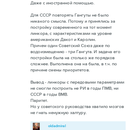
Даже с иностранной помощью.
Для СССР повторять Гангуты не было
никакого смысла. Потому и принялись за
постройку современного на тот момент
линкора, с характеристиками на уровне
американских Дакот и Каролин.
Причем один Советский Союз даже по
водоизмещению - три Гангута. И задача его
постройки была на столько же порядков
сложнее. Выполнена она на была, в т.ч. по
причине смены приоритетов.
Вывод - линкоры с передовыми параметрами
не смогли построить не РИ в годы ПМВ, ни
СССР в годы ВМВ.
Паритет.
Но у советского руководства хватило мозгов
не гнать ненужную халтуру.
oldadmiral