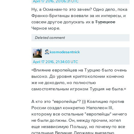
April 17 2016, 20:06:31 UTC
Ну, а Османам-то это зачем? Одно дело, пока
Франко-Британцы воевали за их интересы, и
совсем другое допускать их в
Турецкое
Черное море.
Deleted comment
kosmodesantnick
April 17 2016, 21:34:03 UTC
=Влияние европейцев на Турцию было очень
высоко. До уровня криптоколонии конечно
же не доходило, но полностью
самостоятельным игроком Турция не была.=
А кто это "европейцы"? ))) Коалицию против
России создал конкретно Наполеон III,
которому все остальные "европейцы" ничего
не были должны. Он, между прочим, хотел
еще независимую Польшу, но почему-то все
остальные Великие Державы внезапно