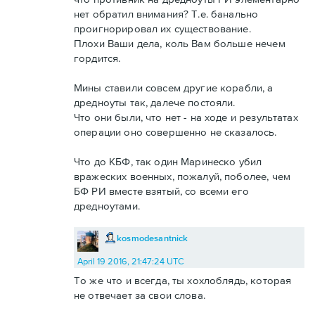
нет обратил внимания? Т.е. банально
проигнорировал их существование.
Плохи Ваши дела, коль Вам больше нечем
гордится.
Мины ставили совсем другие корабли, а
дредноуты так, далече постояли.
Что они были, что нет - на ходе и результатах
операции оно совершенно не сказалось.
Что до КБФ, так один Маринеско убил
вражеских военных, пожалуй, поболее, чем
БФ РИ вместе взятый, со всеми его
дредноутами.
kosmodesantnick
April 19 2016, 21:47:24 UTC
То же что и всегда, ты хохлоблядь, которая
не отвечает за свои слова.