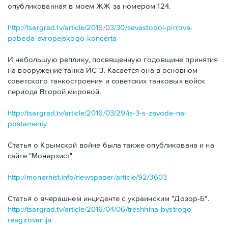
опубликованная в моем ЖЖ за номером 124.
http://tsargrad.tv/article/2016/03/30/sevastopol-pirrova-
pobeda-evropejskogo-koncerta
И небольшую реплику, посвященную годовщине принятия
на вооружение танка ИС-3. Касается она в основном
советского танкостроения и советских танковых войск
периода Второй мировой.
http://tsargrad.tv/article/2016/03/29/is-3-s-zavoda-na-
postamenty
Статья о Крымской войне была также опубликована и на
сайте "Монархист"
http://monarhist.info/newspaper/article/92/3603
Статья о вчерашнем инциденте с украинским "Дозор-Б".
http://tsargrad.tv/article/2016/04/06/treshhina-bystrogo-
reagirovanija