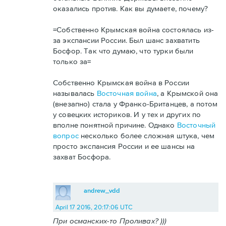
оказались против. Как вы думаете, почему?
=Собственно Крымская война состоялась из-
за экспансии России. Был шанс захватить
Босфор. Так что думаю, что турки были
только за=
Собственно Крымская война в России
называлась
Восточная война
, а Крымской она
(внезапно) стала у Франко-Британцев, а потом
у совецких историков. И у тех и других по
вполне понятной причине. Однако
Восточный
вопрос
несколько более сложная штука, чем
просто экспансия России и ее шансы на
захват Босфора.
andrew_vdd
April 17 2016, 20:17:06 UTC
При османских-то Проливах? )))