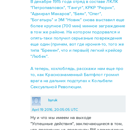
В декабре 1915 года отряд в составе ЛКЛК
"Петропавловск", "Гангут", КРКР "Рюрик",
"Адмирал Макаров", "Баян", "Олег",
"Богатырь" и ЭМ "Новик" снова выставил еще
более крупное (700 мин) минное заграждение
в том же районе. На котором подорвался и
опять-таки получил серьезные повреждения
еще один (причем, вот где ирония-то, того же
типа "Бремен", что и первый) легкий крейсер
"Любек".
А теперь, хохлоблядь, расскажи нам еще про
то, как Краснознаменный Балтфлот громил
врага на дальних подступах к Колыбели
Сексуальной Революции.
byruk
April 19 2016, 20:05:05 UTC
Ну и что мы имеем на выходе
"Успешные действия", заключающиеся в том,
что противник на дредноуты РИ элементарно