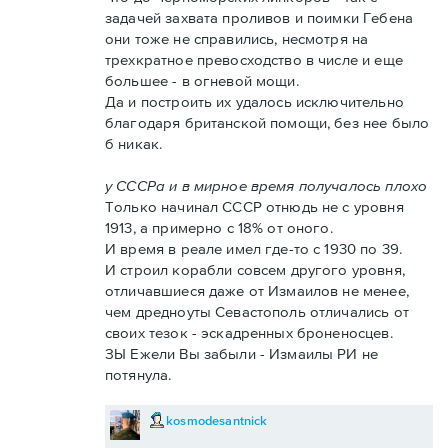
задачей захвата проливов и поимки Гебена
они тоже не справились, несмотря на
трехкратное превосходство в числе и еще
большее - в огневой мощи.
Да и построить их удалось исключительно
благодаря британской помощи, без нее было
б никак.
у СССРа и в мирное время получалось плохо
Только начинал СССР отнюдь не с уровня
1913, а примерно с 18% от оного.
И время в реале имел где-то с 1930 по 39.
И строил корабли совсем другого уровня,
отличавшиеся даже от Измаилов не менее,
чем дредноуты Севастополь отличались от
своих тезок - эскадренных броненосцев.
ЗЫ Ежели Вы забыли - Измаилы РИ не
потянула.
kosmodesantnick