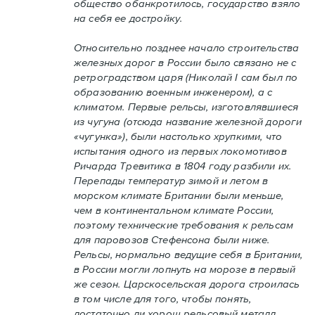
общество обанкротилось, государство взяло
на себя ее достройку.
Относительно позднее начало строительства
железных дорог в России было связано не с
ретроградством царя (Николай I сам был по
образованию военным инженером), а с
климатом. Первые рельсы, изготовлявшиеся
из чугуна (отсюда название железной дороги
«чугунка»), были настолько хрупкими, что
испытания одного из первых локомотивов
Ричарда Тревитика в 1804 году разбили их.
Перепады температур зимой и летом в
морском климате Британии были меньше,
чем в континентальном климате России,
поэтому технические требования к рельсам
для паровозов Стефенсона были ниже.
Рельсы, нормально ведущие себя в Британии,
в России могли лопнуть на морозе в первый
же сезон. Царскосельская дорога строилась
в том числе для того, чтобы понять,
достаточно ли хорош рельсовый металл