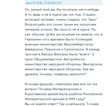
April 17 2016, 21:35:59 UTC
Ох, милый мой, вы бы почитали чего-нибудь.
А то ведь и не в курсе (до сих пор. Стыдно,
молодой человек, очень стыдно), что "ваш"
Второй рейх это точно такая же лоскутная
империя, есличо. Вы просто не в курсе. Ну,
как обычно. ))) Вы же понятия не имеете, что в
Германии того времени было 4 (четыре)
военных министерства: Вюртембергское,
Баварское, Прусское и Саксонское. А между
прочим в Австро-Венгрии было "всего" 3
(три): Общеимперское, Австрийское
министерство народной обороны, Венгерское
министерство народной обороны. Как вы
думаете, почему, товарищ-замполит?
И снова-здорово, повторяю вам все тот же
вопрос: Почему Императорская и
Королевская армия была разбита Российской
Императорской армией в 1914 году?
Вы не знаете ответ? Так и напишите. Точнее,