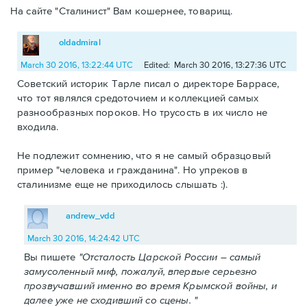
На сайте "Сталинист" Вам кошернее, товарищ.
oldadmiral
March 30 2016, 13:22:44 UTC
Edited: March 30 2016, 13:27:36 UTC
Советский историк Тарле писал о директоре Баррасе,
что тот являлся средоточием и коллекцией самых
разнообразных пороков. Но трусость в их число не
входила.
Не подлежит сомнению, что я не самый образцовый
пример "человека и гражданина". Но упреков в
сталинизме еще не приходилось слышать :).
andrew_vdd
March 30 2016, 14:24:42 UTC
Вы пишете
"Отсталость Царской России – самый
замусоленный миф, пожалуй, впервые серьезно
прозвучавший именно во время Крымской войны, и
далее уже не сходивший со сцены. "