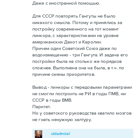
Даже с иностранной помощью.
Для СССР повторять Гангуты не было
никакого смысла. Потому и принялись за
постройку современного на тот момент
линкора, с характеристиками на уровне
американских Дакот и Каролин.
Причем один Советский Союз даже по
водоизмещению - три Гангута. И задача его
постройки была на столько же порядков
сложнее. Выполнена она на была, в т.ч. по
причине смены приоритетов.
Вывод - линкоры с передовыми параметрами
не смогли построить не РИ в годы ПМВ, ни
СССР в годы ВМВ.
Паритет.
Но у советского руководства хватило мозгов
не гнать ненужную халтуру.
oldadmiral