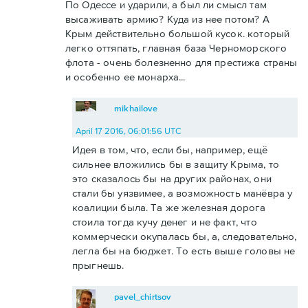
По Одессе и ударили, а был ли смысл там
высаживать армию? Куда из нее потом? А
Крым действительно большой кусок. который
легко оттяпать, главная база Черноморского
флота - очень болезненно для престижа страны
и особенно ее монарха...
mikhailove
April 17 2016, 06:01:56 UTC
Идея в том, что, если бы, например, ещё
сильнее вложились бы в защиту Крыма, то
это сказалось бы на других районах, они
стали бы уязвимее, а возможность манёвра у
коалиции была. Та же железная дорога
стоила тогда кучу денег и не факт, что
коммерчески окупалась бы, а, следовательно,
легла бы на бюджет. То есть выше головы не
прыгнешь.
pavel_chirtsov