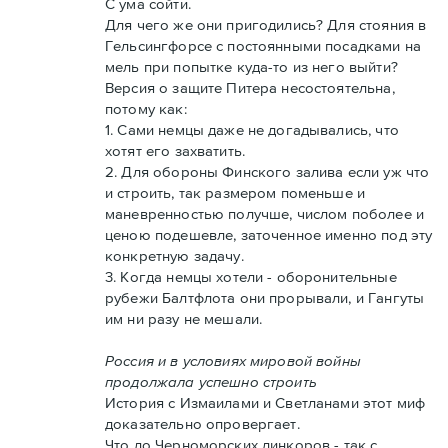
С ума сойти.
Для чего же они пригодились? Для стояния в
Гельсингфорсе с постоянными посадками на
мель при попытке куда-то из него выйти?
Версия о защите Питера несостоятельна,
потому как:
1. Сами немцы даже не догадывались, что
хотят его захватить.
2. Для обороны Финского залива если уж что
и строить, так размером поменьше и
маневренностью получше, числом поболее и
ценою подешевле, заточенное именно под эту
конкретную задачу.
3. Когда немцы хотели - оборонительные
рубежи Балтфлота они прорывали, и Гангуты
им ни разу не мешали.
Россия и в условиях мировой войны
продолжала успешно строить
История с Измаилами и Светланами этот миф
доказательно опровергает.
Что до Черноморских линкоров - так с