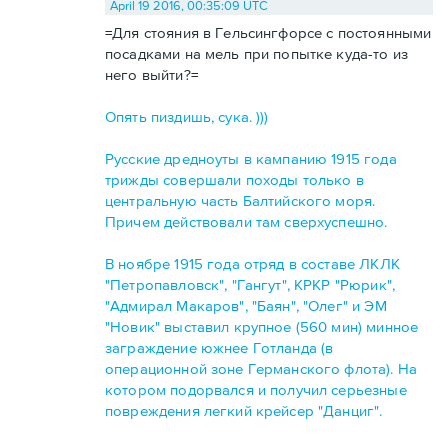
April 19 2016, 00:35:09 UTC
=Для стояния в Гельсингфорсе с постоянными
посадками на мель при попытке куда-то из
него выйти?=
Опять пиздишь, сука. )))
Русские дредноуты в кампанию 1915 года
трижды совершали походы только в
центральную часть Балтийского моря.
Причем действовали там сверхуспешно.
В ноябре 1915 года отряд в составе ЛКЛК
"Петропавловск", "Гангут", КРКР "Рюрик",
"Адмирал Макаров", "Баян", "Олег" и ЭМ
"Новик" выставил крупное (560 мин) минное
заграждение южнее Готланда (в
операционной зоне Германского флота). На
котором подорвался и получил серьезные
повреждения легкий крейсер "Данциг".