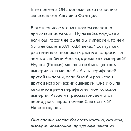
В те времена ОИ экономически поностью
зависела оот Англии и Франции.
В этом смысле что мы можем сказать о
проклятии империи… Ну давайте подумаем,
если бы Россия не была бы империей, то чем
бы она была в XVIII-XIX веках? Вот тут как
раз начинают возникать разные вопросы - а
чем могла быть Россия, кроме как империей?
Ну, она (Россия) могла и не быть центром
империи, она могла бы быть периферией
другой империи, если был бы разыгран
другой исторический сценарий. Она и была
какое-то время периферией монгольской
империи. Разве мы рассматриваем этот
период как период очень благостный?
Наверное, нет.
Она вполне могла бы стать частью, скажем,
империи Ягеллонов, продвинувшейся на