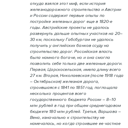
откуда взялся этот миф, если история
железнодорожного строительства и Австрии
и России содержит первые опыты по
постройке железных дорог еще в 1820-е
годы. Австрийские проекты не удалось
развернуть дальше опытных участков на 20–
30 км, поскольку Габсбургам не удалось
получить у английских банков ссуду на
строительство дорог. Российская власть
была намного богаче, но и она смогла
позволить себе только две железные дороги.
Первая, Царскосельская, имела длину всего
27 км. Вторая, Николаевская (после 1918 года
– Октябрьская) железная дорога,
строившаяся с 1841 по 1851 год, поглощала
несколько процентов всего
государственного бюджета России – 8–10
млн рублей в год при общем среднегодовом
бюджете 180 млн рублей. Третья, Варшава –
Вена, изначально к строительству не
намечалась, но когда строившее ее частное