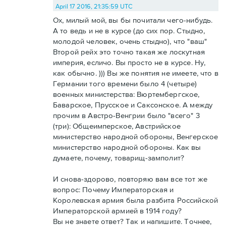
April 17 2016, 21:35:59 UTC
Ох, милый мой, вы бы почитали чего-нибудь.
А то ведь и не в курсе (до сих пор. Стыдно,
молодой человек, очень стыдно), что "ваш"
Второй рейх это точно такая же лоскутная
империя, есличо. Вы просто не в курсе. Ну,
как обычно. ))) Вы же понятия не имеете, что в
Германии того времени было 4 (четыре)
военных министерства: Вюртембергское,
Баварское, Прусское и Саксонское. А между
прочим в Австро-Венгрии было "всего" 3
(три): Общеимперское, Австрийское
министерство народной обороны, Венгерское
министерство народной обороны. Как вы
думаете, почему, товарищ-замполит?
И снова-здорово, повторяю вам все тот же
вопрос: Почему Императорская и
Королевская армия была разбита Российской
Императорской армией в 1914 году?
Вы не знаете ответ? Так и напишите. Точнее,