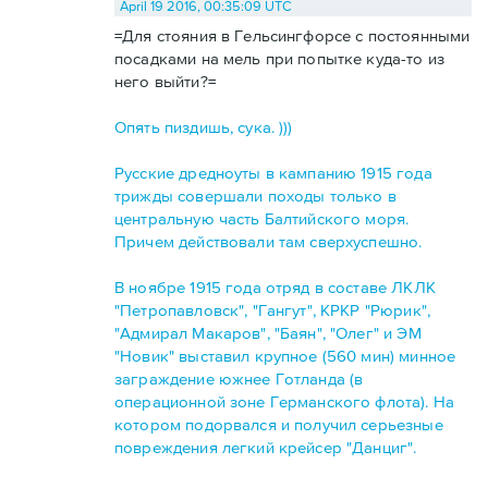
April 19 2016, 00:35:09 UTC
=Для стояния в Гельсингфорсе с постоянными
посадками на мель при попытке куда-то из
него выйти?=
Опять пиздишь, сука. )))
Русские дредноуты в кампанию 1915 года
трижды совершали походы только в
центральную часть Балтийского моря.
Причем действовали там сверхуспешно.
В ноябре 1915 года отряд в составе ЛКЛК
"Петропавловск", "Гангут", КРКР "Рюрик",
"Адмирал Макаров", "Баян", "Олег" и ЭМ
"Новик" выставил крупное (560 мин) минное
заграждение южнее Готланда (в
операционной зоне Германского флота). На
котором подорвался и получил серьезные
повреждения легкий крейсер "Данциг".