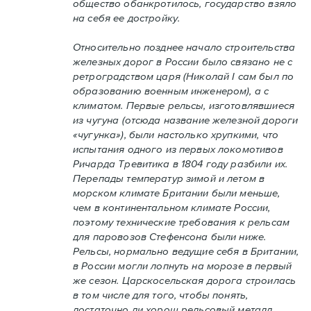
общество обанкротилось, государство взяло
на себя ее достройку.
Относительно позднее начало строительства
железных дорог в России было связано не с
ретроградством царя (Николай I сам был по
образованию военным инженером), а с
климатом. Первые рельсы, изготовлявшиеся
из чугуна (отсюда название железной дороги
«чугунка»), были настолько хрупкими, что
испытания одного из первых локомотивов
Ричарда Тревитика в 1804 году разбили их.
Перепады температур зимой и летом в
морском климате Британии были меньше,
чем в континентальном климате России,
поэтому технические требования к рельсам
для паровозов Стефенсона были ниже.
Рельсы, нормально ведущие себя в Британии,
в России могли лопнуть на морозе в первый
же сезон. Царскосельская дорога строилась
в том числе для того, чтобы понять,
достаточно ли хорош рельсовый металл