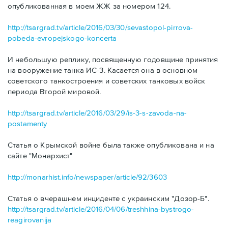
опубликованная в моем ЖЖ за номером 124.
http://tsargrad.tv/article/2016/03/30/sevastopol-pirrova-
pobeda-evropejskogo-koncerta
И небольшую реплику, посвященную годовщине принятия
на вооружение танка ИС-3. Касается она в основном
советского танкостроения и советских танковых войск
периода Второй мировой.
http://tsargrad.tv/article/2016/03/29/is-3-s-zavoda-na-
postamenty
Статья о Крымской войне была также опубликована и на
сайте "Монархист"
http://monarhist.info/newspaper/article/92/3603
Статья о вчерашнем инциденте с украинским "Дозор-Б".
http://tsargrad.tv/article/2016/04/06/treshhina-bystrogo-
reagirovanija