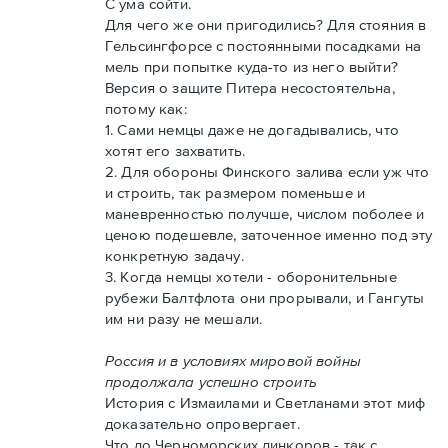
С ума сойти.
Для чего же они пригодились? Для стояния в
Гельсингфорсе с постоянными посадками на
мель при попытке куда-то из него выйти?
Версия о защите Питера несостоятельна,
потому как:
1. Сами немцы даже не догадывались, что
хотят его захватить.
2. Для обороны Финского залива если уж что
и строить, так размером поменьше и
маневренностью получше, числом поболее и
ценою подешевле, заточенное именно под эту
конкретную задачу.
3. Когда немцы хотели - оборонительные
рубежи Балтфлота они прорывали, и Гангуты
им ни разу не мешали.
Россия и в условиях мировой войны
продолжала успешно строить
История с Измаилами и Светланами этот миф
доказательно опровергает.
Что до Черноморских линкоров - так с