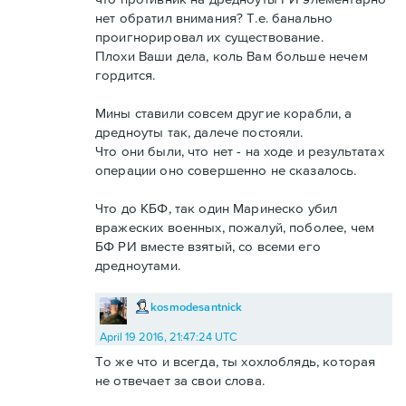
нет обратил внимания? Т.е. банально
проигнорировал их существование.
Плохи Ваши дела, коль Вам больше нечем
гордится.
Мины ставили совсем другие корабли, а
дредноуты так, далече постояли.
Что они были, что нет - на ходе и результатах
операции оно совершенно не сказалось.
Что до КБФ, так один Маринеско убил
вражеских военных, пожалуй, поболее, чем
БФ РИ вместе взятый, со всеми его
дредноутами.
kosmodesantnick
April 19 2016, 21:47:24 UTC
То же что и всегда, ты хохлоблядь, которая
не отвечает за свои слова.