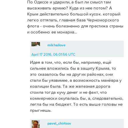
По Одессе и ударили, а был ли смысл там
высаживать армию? Куда из нее потом? А
Крым действительно большой кусок. который
легко оттяпать, главная база Черноморского
флота - очень болезненно для престижа страны
и особенно ее монарха...
mikhailove
April 17 2016, 06:01:56 UTC
Идея в том, что, если бы, например, ещё
сильнее вложились бы в защиту Крыма, то
это сказалось бы на других районах, они
стали бы уязвимее, а возможность манёвра у
коалиции была. Та же железная дорога
стоила тогда кучу денег и не факт, что
коммерчески окупалась бы, а, следовательно,
легла бы на бюджет. То есть выше головы не
прыгнешь.
pavel_chirtsov