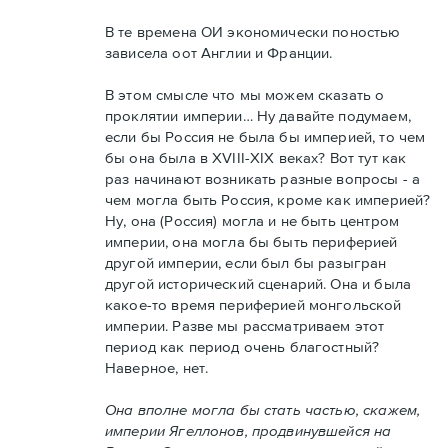
В те времена ОИ экономически поностью
зависела оот Англии и Франции.
В этом смысле что мы можем сказать о
проклятии империи… Ну давайте подумаем,
если бы Россия не была бы империей, то чем
бы она была в XVIII-XIX веках? Вот тут как
раз начинают возникать разные вопросы - а
чем могла быть Россия, кроме как империей?
Ну, она (Россия) могла и не быть центром
империи, она могла бы быть периферией
другой империи, если был бы разыгран
другой исторический сценарий. Она и была
какое-то время периферией монгольской
империи. Разве мы рассматриваем этот
период как период очень благостный?
Наверное, нет.
Она вполне могла бы стать частью, скажем,
империи Ягеллонов, продвинувшейся на