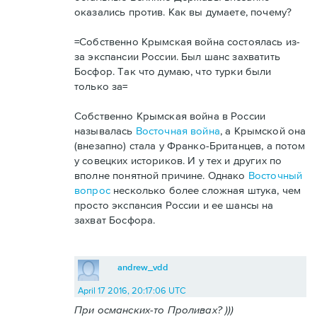
оказались против. Как вы думаете, почему?
=Собственно Крымская война состоялась из-
за экспансии России. Был шанс захватить
Босфор. Так что думаю, что турки были
только за=
Собственно Крымская война в России
называлась
Восточная война
, а Крымской она
(внезапно) стала у Франко-Британцев, а потом
у совецких историков. И у тех и других по
вполне понятной причине. Однако
Восточный
вопрос
несколько более сложная штука, чем
просто экспансия России и ее шансы на
захват Босфора.
andrew_vdd
April 17 2016, 20:17:06 UTC
При османских-то Проливах? )))