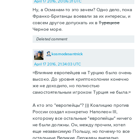
April 17 2016, 20:06:31 UTC
Ну, а Османам-то это зачем? Одно дело, пока
Франко-Британцы воевали за их интересы, и
совсем другое допускать их в
Турецкое
Черное море.
Deleted comment
kosmodesantnick
April 17 2016, 21:34:03 UTC
=Влияние европейцев на Турцию было очень
высоко. До уровня криптоколонии конечно
же не доходило, но полностью
самостоятельным игроком Турция не была.=
А кто это "европейцы"? ))) Коалицию против
России создал конкретно Наполеон III,
которому все остальные "европейцы" ничего
не были должны. Он, между прочим, хотел
еще независимую Польшу, но почему-то все
остальные Великие Державы внезапно