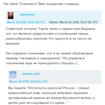
На сайте "Сталинист" Вам кошернее, товарищ.
oldadmiral
March 30 2016, 13:22:44 UTC
Edited: March 30 2016, 13:27:36 UTC
Советский историк Тарле писал о директоре Баррасе,
что тот являлся средоточием и коллекцией самых
разнообразных пороков. Но трусость в их число не
входила.
Не подлежит сомнению, что я не самый образцовый
пример "человека и гражданина". Но упреков в
сталинизме еще не приходилось слышать :).
andrew_vdd
March 30 2016, 14:24:42 UTC
Вы пишете
"Отсталость Царской России – самый
замусоленный миф, пожалуй, впервые серьезно
прозвучавший именно во время Крымской войны, и
далее уже не сходивший со сцены. "