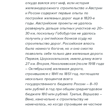
откуда взялся этот миф, если история
железнодорожного строительства и Австрии
и России содержит первые опыты по
постройке железных дорог еще в 1820-е
годы. Австрийские проекты не удалось
развернуть дальше опытных участков на 20–
30 км, поскольку Габсбургам не удалось
получить у английских банков ссуду на
строительство дорог. Российская власть
была намного богаче, но и она смогла
позволить себе только две железные дороги.
Первая, Царскосельская, имела длину всего
27 км. Вторая, Николаевская (после 1918 года
– Октябрьская) железная дорога,
строившаяся с 1841 по 1851 год, поглощала
несколько процентов всего
государственного бюджета России – 8–10
млн рублей в год при общем среднегодовом
бюджете 180 млн рублей. Третья, Варшава –
Вена, изначально к строительству не
намечалась, но когда строившее ее частное