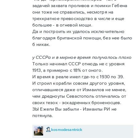
задачей захвата проливов и поимки Гебена
они тоже не справились, несмотря на
трехкратное превосходство в числе и еще
большее - в огневой мощи.
Да и построить их удалось исключительно
благодаря британской помощи, без нее было
б никак.
у СССРа и в мирное время получалось плохо
Только начинал СССР отнюдь не с уровня
1913, а примерно с 18% от оного.
И время в реале имел где-то с 1930 по 39.
И строил корабли совсем другого уровня,
отличавшиеся даже от Измаилов не менее,
чем дредноуты Севастополь отличались от
своих тезок - эскадренных броненосцев.
ЗЫ Ежели Вы забыли - Измаилы РИ не
потянула.
kosmodesantnick