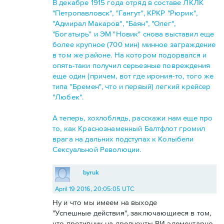
В декабре 1915 года отряд в составе ЛКЛК
"Петропавловск", "Гангут", КРКР "Рюрик",
"Адмирал Макаров", "Баян", "Олег",
"Богатырь" и ЭМ "Новик" снова выставил еще
более крупное (700 мин) минное заграждение
в том же районе. На котором подорвался и
опять-таки получил серьезные повреждения
еще один (причем, вот где ирония-то, того же
типа "Бремен", что и первый) легкий крейсер
"Любек".
А теперь, хохлоблядь, расскажи нам еще про
то, как Краснознаменный Балтфлот громил
врага на дальних подступах к Колыбели
Сексуальной Революции.
byruk
April 19 2016, 20:05:05 UTC
Ну и что мы имеем на выходе
"Успешные действия", заключающиеся в том,
что противник на дредноуты РИ элементарно