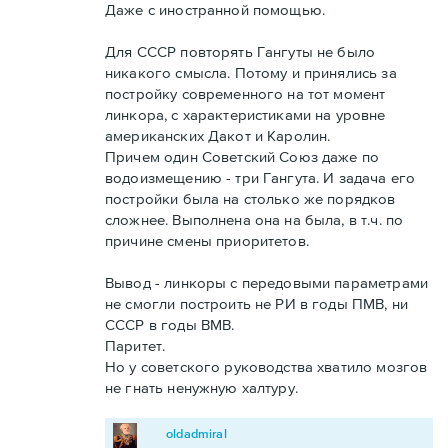
Даже с иностранной помощью.
Для СССР повторять Гангуты не было
никакого смысла. Потому и принялись за
постройку современного на тот момент
линкора, с характеристиками на уровне
американских Дакот и Каролин.
Причем один Советский Союз даже по
водоизмещению - три Гангута. И задача его
постройки была на столько же порядков
сложнее. Выполнена она на была, в т.ч. по
причине смены приоритетов.
Вывод - линкоры с передовыми параметрами
не смогли построить не РИ в годы ПМВ, ни
СССР в годы ВМВ.
Паритет.
Но у советского руководства хватило мозгов
не гнать ненужную халтуру.
oldadmiral