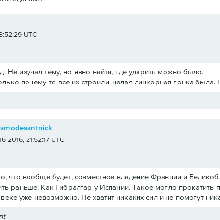
e
 18:52:29 UTC
.д. Не изучал тему, но явно найти, где ударить можно было.
олько почему-то все их строили, целая линкорная гонка была. 
osmodesantnick
 16 2016, 21:52:17 UTC
о, что вообще будет, совместное владение Франции и Великобри
ть раньше. Как Гибралтар у Испании. Такое могло прокатить 
19 веке уже невозможно. Не хватит никаких сил и не помогут ни
nt