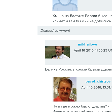
Хм, но на Балтике России было н
климат и там бы они не добилис
Deleted comment
mikhailove
April 16 2016, 11:36:23 U
Велика Россия, а кроме Крыма ударит
pavel_chirtsov
April 16 2016, 13:31
Ну и где можно было ударить? - п
Извините, а на кой хрен линкоры 