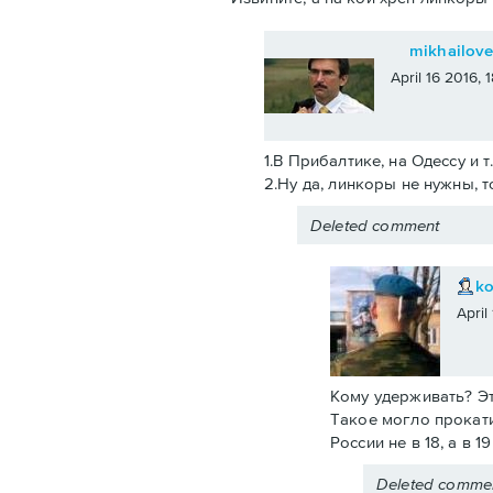
mikhailov
April 16 2016,
1.В Прибалтике, на Одессу и т
2.Ну да, линкоры не нужны, т
Deleted comment
k
April
Кому удерживать? Эт
Такое могло прокати
России не в 18, а в 
Deleted comme