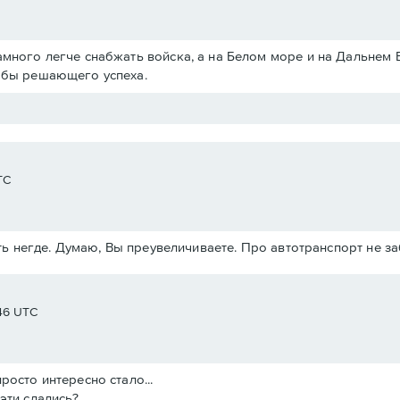
амного легче снабжать войска, а на Белом море и на Дальнем 
ь бы решающего успеха.
TC
ь негде. Думаю, Вы преувеличиваете. Про автотранспорт не з
:46 UTC
росто интересно стало...
эти сдались?