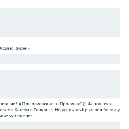
Видимо, дураки.
тании? )) При османских-то Проливах? ))) Фантастика.
позже с Китаем в Гонконге. Но удержать Крым под боком у
какие укрепления.