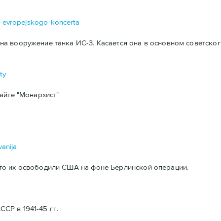
da-evropejskogo-koncerta
а вооружение танка ИС-3. Касается она в основном советског
ty
айте "Монархист"
vanija
то их освободили США на фоне Берлинской операции.
Р в 1941-45 гг.