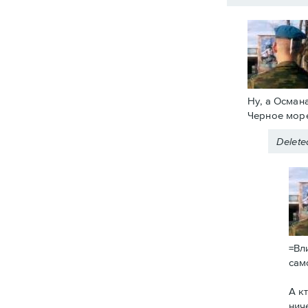
Ну, а Осман
Черное море
Delet
=Вл
сам
А к
нич