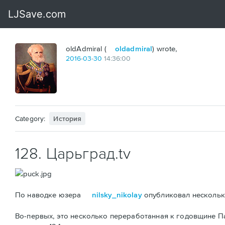
oldAdmiral (
oldadmiral
) wrote,
2016
-
03
-
30
14:36:00
Category:
История
128. Царьград.tv
По наводке юзера
nilsky_nikolay
опубликовал несколько
Во-первых, это несколько переработанная к годовщине 