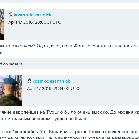
kosmodesantnick
April 17 2016, 20:06:31 UTC
ам-то это зачем? Одно дело, пока Франко-Британцы воевали за 
.
ed comment
kosmodesantnick
April 17 2016, 21:34:03 UTC
ияние европейцев на Турцию было очень высоко. До уровня к
остоятельным игроком Турция не была.=
то это "европейцы"? ))) Коалицию против России создал конкре
его не были должны. Он, между прочим, хотел еще независиму