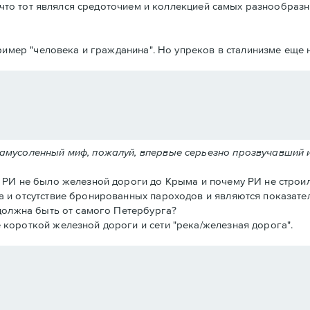
что тот являлся средоточием и коллекцией самых разнообразн
имер "человека и гражданина". Но упреков в сталинизме еще н
замусоленный миф, пожалуй, впервые серьезно прозвучавший 
в РИ не было железной дороги до Крыма и почему РИ не строил
а и отсутствие бронированных пароходов и являются показател
 должна быть от самого Петербурга?
 короткой железной дороги и сети "река/железная дорога".