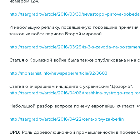
номером 124.
http://tsargrad.tv/article/2016/03/30/sevastopol-pirrova-pobe
И небольшую реплику, посвященную годовщине принятия н
танковых войск периода Второй мировой.
http://tsargrad.tv/article/2016/03/29/is-3-s-zavoda-na-postamen
Статья о Крымской войне была также опубликована и на с
http://monarhist.info/newspaper/article/92/3603
Статья о вчерашнем инциденте с украинским "Дозор-Б".
http://tsargrad.tv/article/2016/04/06/treshhina-bystrogo-reagiro
Небольшой разбор вопроса почему европейцы считают, ч
http://tsargrad.tv/article/2016/04/22/cena-bitvy-za-berlin
UPD:
Роль дореволюционной промышленности в победе ССС