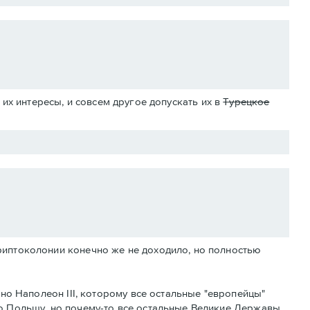
их интересы, и совсем другое допускать их в
Турецкое
риптоколонии конечно же не доходило, но полностью
тно Наполеон III, которому все остальные "европейцы"
ю Польшу, но почему-то все остальные Великие Державы