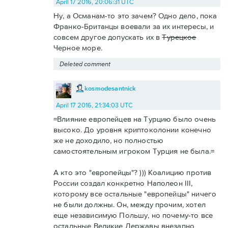
April 17 2016, 20:06:31 UTC
Ну, а Османам-то это зачем? Одно дело, пока
Франко-Британцы воевали за их интересы, и
совсем другое допускать их в
Турецкое
Черное море.
Deleted comment
kosmodesantnick
April 17 2016, 21:34:03 UTC
=Влияние европейцев на Турцию было очень
высоко. До уровня криптоколонии конечно
же не доходило, но полностью
самостоятельным игроком Турция не была.=
А кто это "европейцы"? ))) Коалицию против
России создал конкретно Наполеон III,
которому все остальные "европейцы" ничего
не были должны. Он, между прочим, хотел
еще независимую Польшу, но почему-то все
остальные Великие Державы внезапно