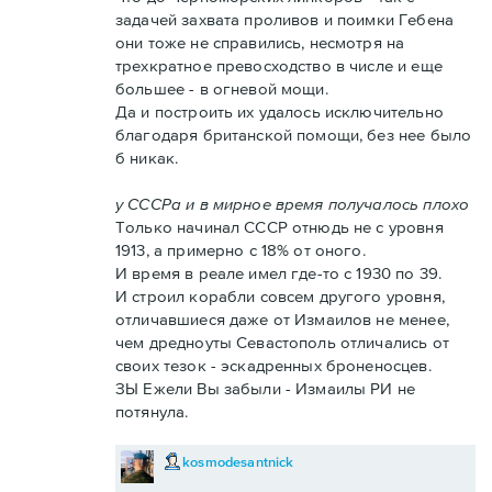
задачей захвата проливов и поимки Гебена
они тоже не справились, несмотря на
трехкратное превосходство в числе и еще
большее - в огневой мощи.
Да и построить их удалось исключительно
благодаря британской помощи, без нее было
б никак.
у СССРа и в мирное время получалось плохо
Только начинал СССР отнюдь не с уровня
1913, а примерно с 18% от оного.
И время в реале имел где-то с 1930 по 39.
И строил корабли совсем другого уровня,
отличавшиеся даже от Измаилов не менее,
чем дредноуты Севастополь отличались от
своих тезок - эскадренных броненосцев.
ЗЫ Ежели Вы забыли - Измаилы РИ не
потянула.
kosmodesantnick