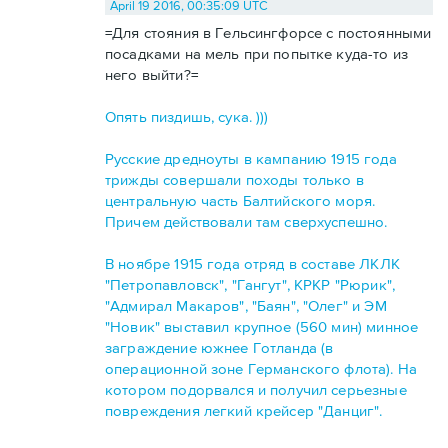
April 19 2016, 00:35:09 UTC
=Для стояния в Гельсингфорсе с постоянными
посадками на мель при попытке куда-то из
него выйти?=
Опять пиздишь, сука. )))
Русские дредноуты в кампанию 1915 года
трижды совершали походы только в
центральную часть Балтийского моря.
Причем действовали там сверхуспешно.
В ноябре 1915 года отряд в составе ЛКЛК
"Петропавловск", "Гангут", КРКР "Рюрик",
"Адмирал Макаров", "Баян", "Олег" и ЭМ
"Новик" выставил крупное (560 мин) минное
заграждение южнее Готланда (в
операционной зоне Германского флота). На
котором подорвался и получил серьезные
повреждения легкий крейсер "Данциг".