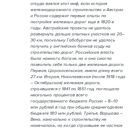
откуда взялся этот миф, если история
железнодорожного строительства и Австрии
и России содержит первые опыты по
постройке железных дорог еще в 1820-е
годы. Австрийские проекты не удалось
развернуть дальше опытных участков на 20–
30 км, поскольку Габсбургам не удалось
получить у английских банков ссуду на
строительство дорог. Российская власть
была намного богаче, но и она смогла
позволить себе только две железные дороги.
Первая, Царскосельская, имела длину всего
27 км. Вторая, Николаевская (после 1918 года
– Октябрьская) железная дорога,
строившаяся с 1841 по 1851 год, поглощала
несколько процентов всего
государственного бюджета России – 8–10
млн рублей в год при общем среднегодовом
бюджете 180 млн рублей. Третья, Варшава –
Вена, изначально к строительству не
намечалась, но когда строившее ее частное