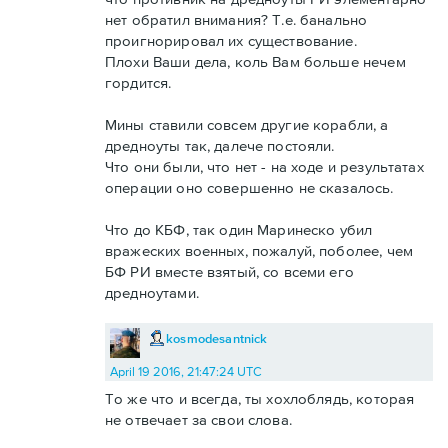
нет обратил внимания? Т.е. банально
проигнорировал их существование.
Плохи Ваши дела, коль Вам больше нечем
гордится.
Мины ставили совсем другие корабли, а
дредноуты так, далече постояли.
Что они были, что нет - на ходе и результатах
операции оно совершенно не сказалось.
Что до КБФ, так один Маринеско убил
вражеских военных, пожалуй, поболее, чем
БФ РИ вместе взятый, со всеми его
дредноутами.
kosmodesantnick
April 19 2016, 21:47:24 UTC
То же что и всегда, ты хохлоблядь, которая
не отвечает за свои слова.