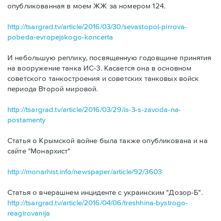
опубликованная в моем ЖЖ за номером 124.
http://tsargrad.tv/article/2016/03/30/sevastopol-pirrova-
pobeda-evropejskogo-koncerta
И небольшую реплику, посвященную годовщине принятия
на вооружение танка ИС-3. Касается она в основном
советского танкостроения и советских танковых войск
периода Второй мировой.
http://tsargrad.tv/article/2016/03/29/is-3-s-zavoda-na-
postamenty
Статья о Крымской войне была также опубликована и на
сайте "Монархист"
http://monarhist.info/newspaper/article/92/3603
Статья о вчерашнем инциденте с украинским "Дозор-Б".
http://tsargrad.tv/article/2016/04/06/treshhina-bystrogo-
reagirovanija