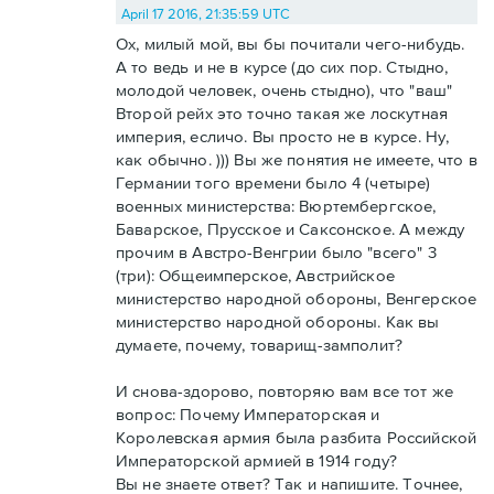
April 17 2016, 21:35:59 UTC
Ох, милый мой, вы бы почитали чего-нибудь.
А то ведь и не в курсе (до сих пор. Стыдно,
молодой человек, очень стыдно), что "ваш"
Второй рейх это точно такая же лоскутная
империя, есличо. Вы просто не в курсе. Ну,
как обычно. ))) Вы же понятия не имеете, что в
Германии того времени было 4 (четыре)
военных министерства: Вюртембергское,
Баварское, Прусское и Саксонское. А между
прочим в Австро-Венгрии было "всего" 3
(три): Общеимперское, Австрийское
министерство народной обороны, Венгерское
министерство народной обороны. Как вы
думаете, почему, товарищ-замполит?
И снова-здорово, повторяю вам все тот же
вопрос: Почему Императорская и
Королевская армия была разбита Российской
Императорской армией в 1914 году?
Вы не знаете ответ? Так и напишите. Точнее,