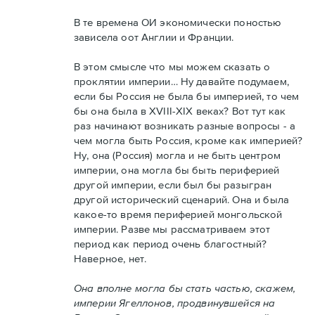
В те времена ОИ экономически поностью
зависела оот Англии и Франции.
В этом смысле что мы можем сказать о
проклятии империи… Ну давайте подумаем,
если бы Россия не была бы империей, то чем
бы она была в XVIII-XIX веках? Вот тут как
раз начинают возникать разные вопросы - а
чем могла быть Россия, кроме как империей?
Ну, она (Россия) могла и не быть центром
империи, она могла бы быть периферией
другой империи, если был бы разыгран
другой исторический сценарий. Она и была
какое-то время периферией монгольской
империи. Разве мы рассматриваем этот
период как период очень благостный?
Наверное, нет.
Она вполне могла бы стать частью, скажем,
империи Ягеллонов, продвинувшейся на