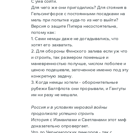
С ума сойти.
Для чего же они пригодились? Для стояния в
Гельсингфорсе с постоянными посадками на
мель при попытке куда-то из него выйти?
Версия о защите Питера несостоятельна,
потому как:
1. Сами немцы даже не догадывались, что
хотят его захватить.
2. Для обороны Финского залива если уж что
и строить, так размером поменьше и
маневренностью получше, числом поболее и
ценою подешевле, заточенное именно под эту
конкретную задачу.
3. Когда немцы хотели - оборонительные
рубежи Балтфлота они прорывали, и Гангуты
им ни разу не мешали.
Россия и в условиях мировой войны
продолжала успешно строить
История с Измаилами и Светланами этот миф
доказательно опровергает.
Что до Черноморских линкоров - так с