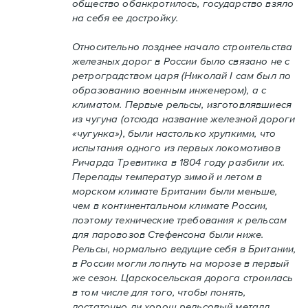
общество обанкротилось, государство взяло
на себя ее достройку.
Относительно позднее начало строительства
железных дорог в России было связано не с
ретроградством царя (Николай I сам был по
образованию военным инженером), а с
климатом. Первые рельсы, изготовлявшиеся
из чугуна (отсюда название железной дороги
«чугунка»), были настолько хрупкими, что
испытания одного из первых локомотивов
Ричарда Тревитика в 1804 году разбили их.
Перепады температур зимой и летом в
морском климате Британии были меньше,
чем в континентальном климате России,
поэтому технические требования к рельсам
для паровозов Стефенсона были ниже.
Рельсы, нормально ведущие себя в Британии,
в России могли лопнуть на морозе в первый
же сезон. Царскосельская дорога строилась
в том числе для того, чтобы понять,
достаточно ли хорош рельсовый металл