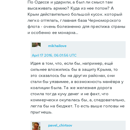
По Одессе и ударили, а был ли смысл там
высаживать армию? Куда из нее потом? А
Крым действительно большой кусок. который
легко оттяпать, главная база Черноморского
флота - очень болезненно для престижа страны
и особенно ее монарха...
mikhailove
April 17 2016, 06:01:56 UTC
Идея в том, что, если бы, например, ещё
сильнее вложились бы в защиту Крыма, то
это сказалось бы на других районах, они
стали бы уязвимее, а возможность манёвра у
коалиции была. Та же железная дорога
стоила тогда кучу денег и не факт, что
коммерчески окупалась бы, а, следовательно,
легла бы на бюджет. То есть выше головы не
прыгнешь.
pavel_chirtsov