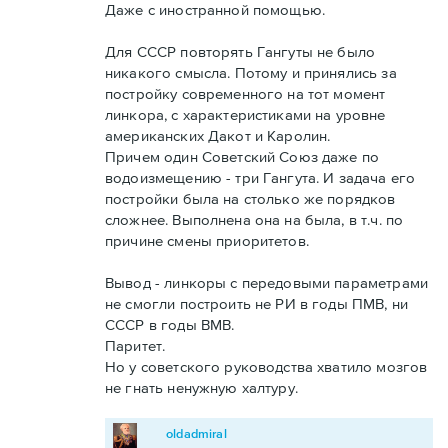
Даже с иностранной помощью.
Для СССР повторять Гангуты не было
никакого смысла. Потому и принялись за
постройку современного на тот момент
линкора, с характеристиками на уровне
американских Дакот и Каролин.
Причем один Советский Союз даже по
водоизмещению - три Гангута. И задача его
постройки была на столько же порядков
сложнее. Выполнена она на была, в т.ч. по
причине смены приоритетов.
Вывод - линкоры с передовыми параметрами
не смогли построить не РИ в годы ПМВ, ни
СССР в годы ВМВ.
Паритет.
Но у советского руководства хватило мозгов
не гнать ненужную халтуру.
oldadmiral