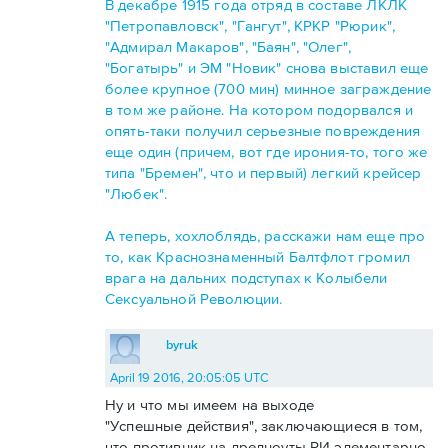
В декабре 1915 года отряд в составе ЛКЛК
"Петропавловск", "Гангут", КРКР "Рюрик",
"Адмирал Макаров", "Баян", "Олег",
"Богатырь" и ЭМ "Новик" снова выставил еще
более крупное (700 мин) минное заграждение
в том же районе. На котором подорвался и
опять-таки получил серьезные повреждения
еще один (причем, вот где ирония-то, того же
типа "Бремен", что и первый) легкий крейсер
"Любек".
А теперь, хохлоблядь, расскажи нам еще про
то, как Краснознаменный Балтфлот громил
врага на дальних подступах к Колыбели
Сексуальной Революции.
byruk
April 19 2016, 20:05:05 UTC
Ну и что мы имеем на выходе
"Успешные действия", заключающиеся в том,
что противник на дредноуты РИ элементарно