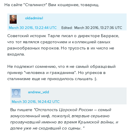
На сайте "Сталинист" Вам кошернее, товарищ.
oldadmiral
March 30 2016, 13:22:44 UTC
Edited: March 30 2016, 13:27:36 UTC
Советский историк Тарле писал о директоре Баррасе,
что тот являлся средоточием и коллекцией самых
разнообразных пороков. Но трусость в их число не
входила.
Не подлежит сомнению, что я не самый образцовый
пример "человека и гражданина". Но упреков в
сталинизме еще не приходилось слышать :).
andrew_vdd
March 30 2016, 14:24:42 UTC
Вы пишете
"Отсталость Царской России – самый
замусоленный миф, пожалуй, впервые серьезно
прозвучавший именно во время Крымской войны, и
далее уже не сходивший со сцены. "