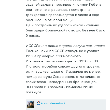
задачей захвата проливов и поимки Гебена
они тоже не справились, несмотря на
трехкратное превосходство в числе и еще
большее - в огневой мощи.
Да и построить их удалось исключительно
благодаря британской помощи, без нее было
б никак.
у СССРа и в мирное время получалось плохо
Только начинал СССР отнюдь не с уровня
1913, а примерно с 18% от оного.
И время в реале имел где-то с 1930 по 39.
И строил корабли совсем другого уровня,
отличавшиеся даже от Измаилов не менее,
чем дредноуты Севастополь отличались от
своих тезок - эскадренных броненосцев.
ЗЫ Ежели Вы забыли - Измаилы РИ не
потянула.
kosmodesantnick