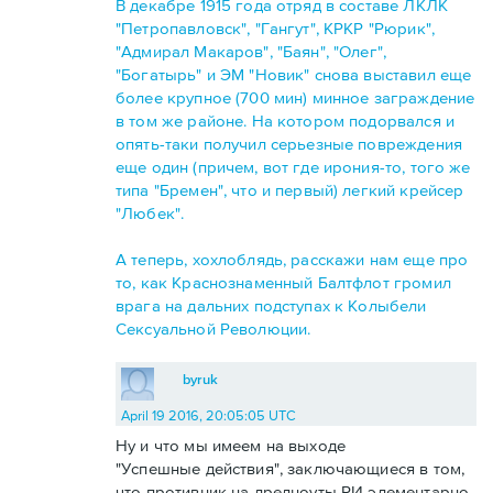
В декабре 1915 года отряд в составе ЛКЛК
"Петропавловск", "Гангут", КРКР "Рюрик",
"Адмирал Макаров", "Баян", "Олег",
"Богатырь" и ЭМ "Новик" снова выставил еще
более крупное (700 мин) минное заграждение
в том же районе. На котором подорвался и
опять-таки получил серьезные повреждения
еще один (причем, вот где ирония-то, того же
типа "Бремен", что и первый) легкий крейсер
"Любек".
А теперь, хохлоблядь, расскажи нам еще про
то, как Краснознаменный Балтфлот громил
врага на дальних подступах к Колыбели
Сексуальной Революции.
byruk
April 19 2016, 20:05:05 UTC
Ну и что мы имеем на выходе
"Успешные действия", заключающиеся в том,
что противник на дредноуты РИ элементарно