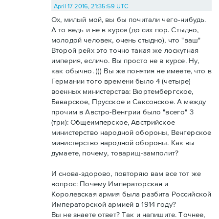
April 17 2016, 21:35:59 UTC
Ох, милый мой, вы бы почитали чего-нибудь.
А то ведь и не в курсе (до сих пор. Стыдно,
молодой человек, очень стыдно), что "ваш"
Второй рейх это точно такая же лоскутная
империя, есличо. Вы просто не в курсе. Ну,
как обычно. ))) Вы же понятия не имеете, что в
Германии того времени было 4 (четыре)
военных министерства: Вюртембергское,
Баварское, Прусское и Саксонское. А между
прочим в Австро-Венгрии было "всего" 3
(три): Общеимперское, Австрийское
министерство народной обороны, Венгерское
министерство народной обороны. Как вы
думаете, почему, товарищ-замполит?
И снова-здорово, повторяю вам все тот же
вопрос: Почему Императорская и
Королевская армия была разбита Российской
Императорской армией в 1914 году?
Вы не знаете ответ? Так и напишите. Точнее,