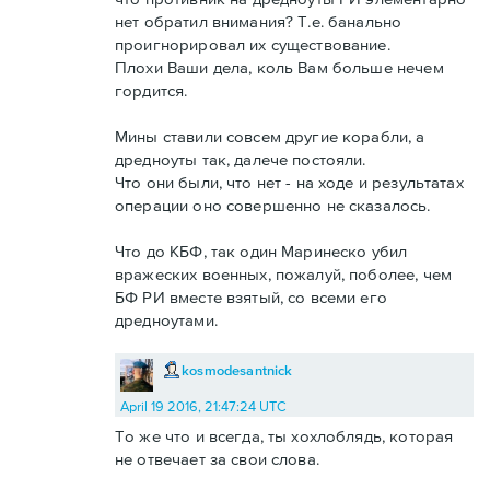
нет обратил внимания? Т.е. банально
проигнорировал их существование.
Плохи Ваши дела, коль Вам больше нечем
гордится.
Мины ставили совсем другие корабли, а
дредноуты так, далече постояли.
Что они были, что нет - на ходе и результатах
операции оно совершенно не сказалось.
Что до КБФ, так один Маринеско убил
вражеских военных, пожалуй, поболее, чем
БФ РИ вместе взятый, со всеми его
дредноутами.
kosmodesantnick
April 19 2016, 21:47:24 UTC
То же что и всегда, ты хохлоблядь, которая
не отвечает за свои слова.