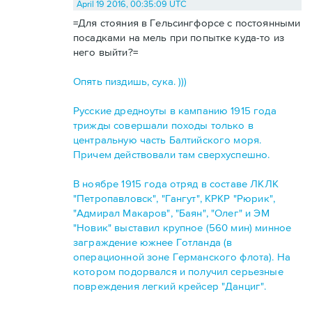
April 19 2016, 00:35:09 UTC
=Для стояния в Гельсингфорсе с постоянными
посадками на мель при попытке куда-то из
него выйти?=
Опять пиздишь, сука. )))
Русские дредноуты в кампанию 1915 года
трижды совершали походы только в
центральную часть Балтийского моря.
Причем действовали там сверхуспешно.
В ноябре 1915 года отряд в составе ЛКЛК
"Петропавловск", "Гангут", КРКР "Рюрик",
"Адмирал Макаров", "Баян", "Олег" и ЭМ
"Новик" выставил крупное (560 мин) минное
заграждение южнее Готланда (в
операционной зоне Германского флота). На
котором подорвался и получил серьезные
повреждения легкий крейсер "Данциг".