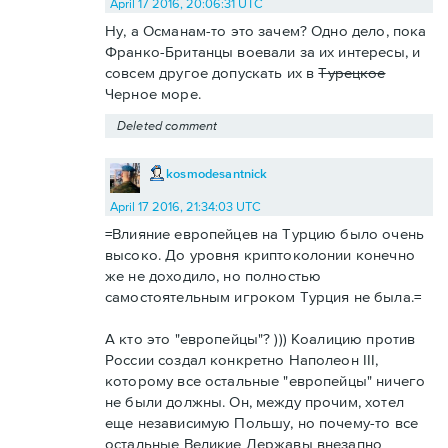
April 17 2016, 20:06:31 UTC
Ну, а Османам-то это зачем? Одно дело, пока
Франко-Британцы воевали за их интересы, и
совсем другое допускать их в
Турецкое
Черное море.
Deleted comment
kosmodesantnick
April 17 2016, 21:34:03 UTC
=Влияние европейцев на Турцию было очень
высоко. До уровня криптоколонии конечно
же не доходило, но полностью
самостоятельным игроком Турция не была.=
А кто это "европейцы"? ))) Коалицию против
России создал конкретно Наполеон III,
которому все остальные "европейцы" ничего
не были должны. Он, между прочим, хотел
еще независимую Польшу, но почему-то все
остальные Великие Державы внезапно