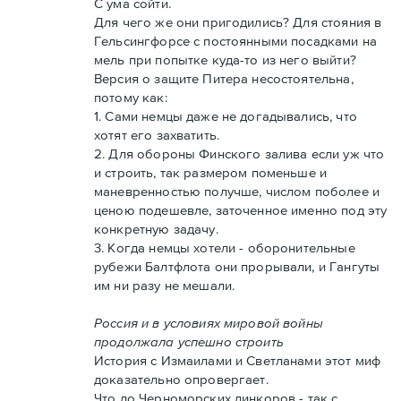
С ума сойти.
Для чего же они пригодились? Для стояния в
Гельсингфорсе с постоянными посадками на
мель при попытке куда-то из него выйти?
Версия о защите Питера несостоятельна,
потому как:
1. Сами немцы даже не догадывались, что
хотят его захватить.
2. Для обороны Финского залива если уж что
и строить, так размером поменьше и
маневренностью получше, числом поболее и
ценою подешевле, заточенное именно под эту
конкретную задачу.
3. Когда немцы хотели - оборонительные
рубежи Балтфлота они прорывали, и Гангуты
им ни разу не мешали.
Россия и в условиях мировой войны
продолжала успешно строить
История с Измаилами и Светланами этот миф
доказательно опровергает.
Что до Черноморских линкоров - так с