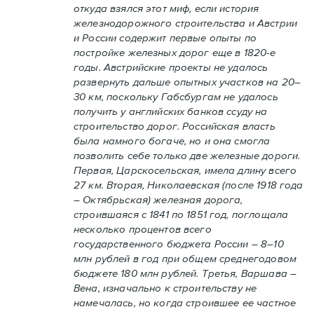
откуда взялся этот миф, если история
железнодорожного строительства и Австрии
и России содержит первые опыты по
постройке железных дорог еще в 1820-е
годы. Австрийские проекты не удалось
развернуть дальше опытных участков на 20–
30 км, поскольку Габсбургам не удалось
получить у английских банков ссуду на
строительство дорог. Российская власть
была намного богаче, но и она смогла
позволить себе только две железные дороги.
Первая, Царскосельская, имела длину всего
27 км. Вторая, Николаевская (после 1918 года
– Октябрьская) железная дорога,
строившаяся с 1841 по 1851 год, поглощала
несколько процентов всего
государственного бюджета России – 8–10
млн рублей в год при общем среднегодовом
бюджете 180 млн рублей. Третья, Варшава –
Вена, изначально к строительству не
намечалась, но когда строившее ее частное