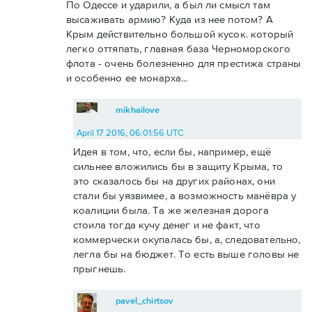
По Одессе и ударили, а был ли смысл там
высаживать армию? Куда из нее потом? А
Крым действительно большой кусок. который
легко оттяпать, главная база Черноморского
флота - очень болезненно для престижа страны
и особенно ее монарха...
mikhailove
April 17 2016, 06:01:56 UTC
Идея в том, что, если бы, например, ещё
сильнее вложились бы в защиту Крыма, то
это сказалось бы на других районах, они
стали бы уязвимее, а возможность манёвра у
коалиции была. Та же железная дорога
стоила тогда кучу денег и не факт, что
коммерчески окупалась бы, а, следовательно,
легла бы на бюджет. То есть выше головы не
прыгнешь.
pavel_chirtsov