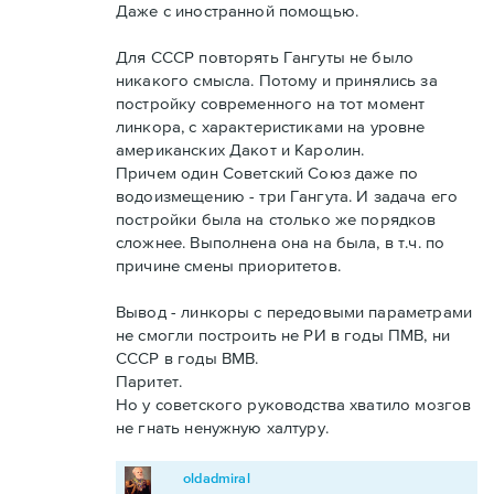
Даже с иностранной помощью.
Для СССР повторять Гангуты не было
никакого смысла. Потому и принялись за
постройку современного на тот момент
линкора, с характеристиками на уровне
американских Дакот и Каролин.
Причем один Советский Союз даже по
водоизмещению - три Гангута. И задача его
постройки была на столько же порядков
сложнее. Выполнена она на была, в т.ч. по
причине смены приоритетов.
Вывод - линкоры с передовыми параметрами
не смогли построить не РИ в годы ПМВ, ни
СССР в годы ВМВ.
Паритет.
Но у советского руководства хватило мозгов
не гнать ненужную халтуру.
oldadmiral