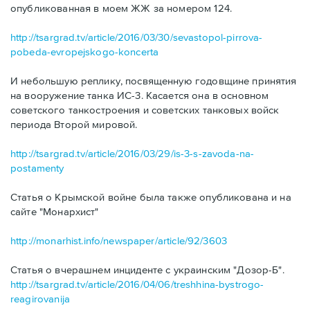
опубликованная в моем ЖЖ за номером 124.
http://tsargrad.tv/article/2016/03/30/sevastopol-pirrova-
pobeda-evropejskogo-koncerta
И небольшую реплику, посвященную годовщине принятия
на вооружение танка ИС-3. Касается она в основном
советского танкостроения и советских танковых войск
периода Второй мировой.
http://tsargrad.tv/article/2016/03/29/is-3-s-zavoda-na-
postamenty
Статья о Крымской войне была также опубликована и на
сайте "Монархист"
http://monarhist.info/newspaper/article/92/3603
Статья о вчерашнем инциденте с украинским "Дозор-Б".
http://tsargrad.tv/article/2016/04/06/treshhina-bystrogo-
reagirovanija