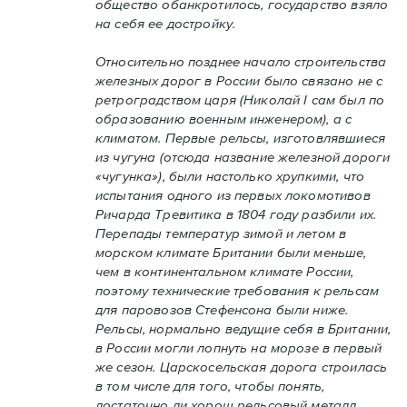
общество обанкротилось, государство взяло
на себя ее достройку.
Относительно позднее начало строительства
железных дорог в России было связано не с
ретроградством царя (Николай I сам был по
образованию военным инженером), а с
климатом. Первые рельсы, изготовлявшиеся
из чугуна (отсюда название железной дороги
«чугунка»), были настолько хрупкими, что
испытания одного из первых локомотивов
Ричарда Тревитика в 1804 году разбили их.
Перепады температур зимой и летом в
морском климате Британии были меньше,
чем в континентальном климате России,
поэтому технические требования к рельсам
для паровозов Стефенсона были ниже.
Рельсы, нормально ведущие себя в Британии,
в России могли лопнуть на морозе в первый
же сезон. Царскосельская дорога строилась
в том числе для того, чтобы понять,
достаточно ли хорош рельсовый металл