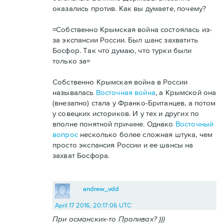
оказались против. Как вы думаете, почему?
=Собственно Крымская война состоялась из-
за экспансии России. Был шанс захватить
Босфор. Так что думаю, что турки были
только за=
Собственно Крымская война в России
называлась
Восточная война
, а Крымской она
(внезапно) стала у Франко-Британцев, а потом
у совецких историков. И у тех и других по
вполне понятной причине. Однако
Восточный
вопрос
несколько более сложная штука, чем
просто экспансия России и ее шансы на
захват Босфора.
andrew_vdd
April 17 2016, 20:17:06 UTC
При османских-то Проливах? )))