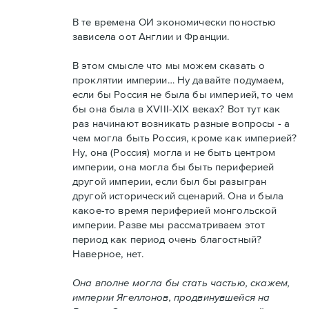
В те времена ОИ экономически поностью
зависела оот Англии и Франции.
В этом смысле что мы можем сказать о
проклятии империи… Ну давайте подумаем,
если бы Россия не была бы империей, то чем
бы она была в XVIII-XIX веках? Вот тут как
раз начинают возникать разные вопросы - а
чем могла быть Россия, кроме как империей?
Ну, она (Россия) могла и не быть центром
империи, она могла бы быть периферией
другой империи, если был бы разыгран
другой исторический сценарий. Она и была
какое-то время периферией монгольской
империи. Разве мы рассматриваем этот
период как период очень благостный?
Наверное, нет.
Она вполне могла бы стать частью, скажем,
империи Ягеллонов, продвинувшейся на