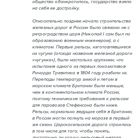
общество обанкротилось, государство взяло
на себя ее достройку.
Относительно позднее начало строительства
железных дорог в России было связано не с
ретроградством царя (Николай I сам был по
образованию военным инженером), а с
климатом. Первые рельсы, изготовлявшиеся
из чугуна (отсюда название железной дороги
«чугунка»), были настолько хрупкими, что
испытания одного из первых локомотивов
Ричарда Тревитика в 1804 году разбили их.
Перепады температур зимой и летом в
морском климате Британии были меньше,
чем в континентальном климате России,
поэтому технические требования к рельсам
для паровозов Стефенсона были ниже.
Рельсы, нормально ведущие себя в Британии,
в России могли лопнуть на морозе в первый
же сезон. Царскосельская дорога строилась
в том числе для того, чтобы понять,
достаточно ли хорош рельсовый металл