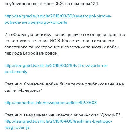
опубликованная в моем ЖЖ за номером 124.
http://tsargrad.tv/article/2016/03/30/sevastopol-pirrova-
pobeda-evropejskogo-koncerta
И небольшую реплику, посвященную годовщине принятия
на вооружение танка ИС-3. Касается она в основном
советского танкостроения и советских танковых войск
периода Второй мировой.
http://tsargrad.tv/article/2016/03/29/is-3-s-zavoda-na-
postamenty
Статья о Крымской войне была также опубликована и на
сайте "Монархист"
http://monarhist.info/newspaper/article/92/3603
Статья о вчерашнем инциденте с украинским "Дозор-Б".
http://tsargrad.tv/article/2016/04/06/treshhina-bystrogo-
reagirovanija