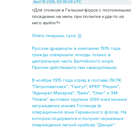
April 19 2016, 00:35:09 UTC
=Для стояния в Гельсингфорсе с постоянными
посадками на мель при попытке куда-то из
него выйти?=
Опять пиздишь, сука. )))
Русские дредноуты в кампанию 1915 года
трижды совершали походы только в
центральную часть Балтийского моря.
Причем действовали там сверхуспешно.
В ноябре 1915 года отряд в составе ЛКЛК
"Петропавловск", "Гангут", КРКР "Рюрик",
"Адмирал Макаров", "Баян", "Олег" и ЭМ
"Новик" выставил крупное (560 мин) минное
заграждение южнее Готланда (в
операционной зоне Германского флота). На
котором подорвался и получил серьезные
повреждения легкий крейсер "Данциг".