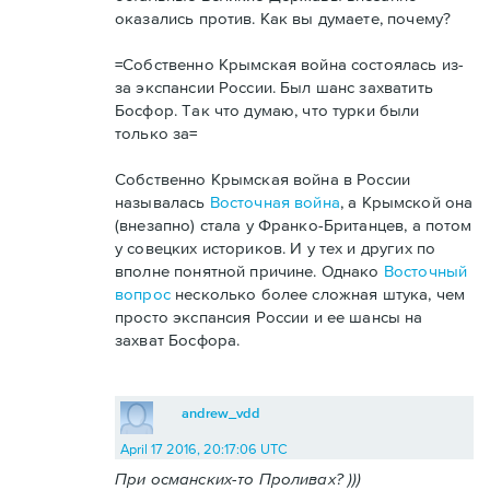
оказались против. Как вы думаете, почему?
=Собственно Крымская война состоялась из-
за экспансии России. Был шанс захватить
Босфор. Так что думаю, что турки были
только за=
Собственно Крымская война в России
называлась
Восточная война
, а Крымской она
(внезапно) стала у Франко-Британцев, а потом
у совецких историков. И у тех и других по
вполне понятной причине. Однако
Восточный
вопрос
несколько более сложная штука, чем
просто экспансия России и ее шансы на
захват Босфора.
andrew_vdd
April 17 2016, 20:17:06 UTC
При османских-то Проливах? )))