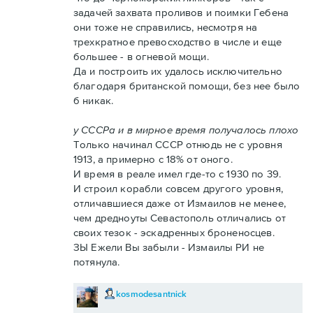
задачей захвата проливов и поимки Гебена
они тоже не справились, несмотря на
трехкратное превосходство в числе и еще
большее - в огневой мощи.
Да и построить их удалось исключительно
благодаря британской помощи, без нее было
б никак.
у СССРа и в мирное время получалось плохо
Только начинал СССР отнюдь не с уровня
1913, а примерно с 18% от оного.
И время в реале имел где-то с 1930 по 39.
И строил корабли совсем другого уровня,
отличавшиеся даже от Измаилов не менее,
чем дредноуты Севастополь отличались от
своих тезок - эскадренных броненосцев.
ЗЫ Ежели Вы забыли - Измаилы РИ не
потянула.
kosmodesantnick