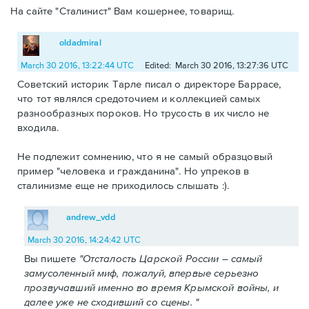
На сайте "Сталинист" Вам кошернее, товарищ.
oldadmiral
March 30 2016, 13:22:44 UTC
Edited: March 30 2016, 13:27:36 UTC
Советский историк Тарле писал о директоре Баррасе,
что тот являлся средоточием и коллекцией самых
разнообразных пороков. Но трусость в их число не
входила.
Не подлежит сомнению, что я не самый образцовый
пример "человека и гражданина". Но упреков в
сталинизме еще не приходилось слышать :).
andrew_vdd
March 30 2016, 14:24:42 UTC
Вы пишете
"Отсталость Царской России – самый
замусоленный миф, пожалуй, впервые серьезно
прозвучавший именно во время Крымской войны, и
далее уже не сходивший со сцены. "