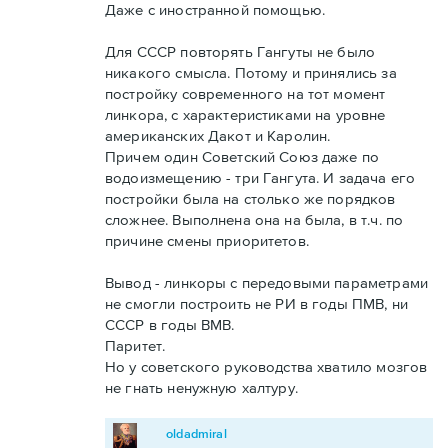
Даже с иностранной помощью.
Для СССР повторять Гангуты не было
никакого смысла. Потому и принялись за
постройку современного на тот момент
линкора, с характеристиками на уровне
американских Дакот и Каролин.
Причем один Советский Союз даже по
водоизмещению - три Гангута. И задача его
постройки была на столько же порядков
сложнее. Выполнена она на была, в т.ч. по
причине смены приоритетов.
Вывод - линкоры с передовыми параметрами
не смогли построить не РИ в годы ПМВ, ни
СССР в годы ВМВ.
Паритет.
Но у советского руководства хватило мозгов
не гнать ненужную халтуру.
oldadmiral