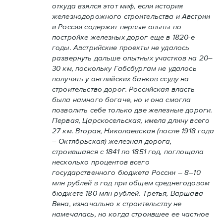
откуда взялся этот миф, если история
железнодорожного строительства и Австрии
и России содержит первые опыты по
постройке железных дорог еще в 1820-е
годы. Австрийские проекты не удалось
развернуть дальше опытных участков на 20–
30 км, поскольку Габсбургам не удалось
получить у английских банков ссуду на
строительство дорог. Российская власть
была намного богаче, но и она смогла
позволить себе только две железные дороги.
Первая, Царскосельская, имела длину всего
27 км. Вторая, Николаевская (после 1918 года
– Октябрьская) железная дорога,
строившаяся с 1841 по 1851 год, поглощала
несколько процентов всего
государственного бюджета России – 8–10
млн рублей в год при общем среднегодовом
бюджете 180 млн рублей. Третья, Варшава –
Вена, изначально к строительству не
намечалась, но когда строившее ее частное