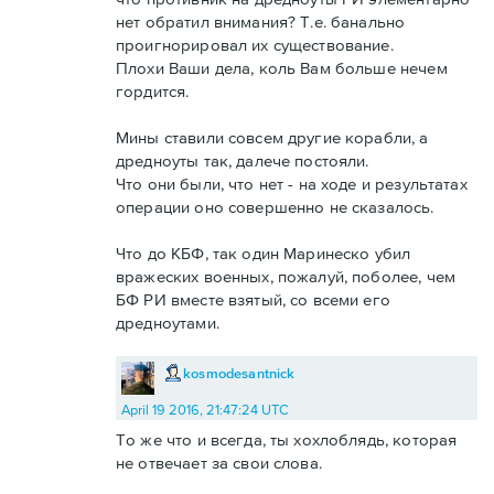
нет обратил внимания? Т.е. банально
проигнорировал их существование.
Плохи Ваши дела, коль Вам больше нечем
гордится.
Мины ставили совсем другие корабли, а
дредноуты так, далече постояли.
Что они были, что нет - на ходе и результатах
операции оно совершенно не сказалось.
Что до КБФ, так один Маринеско убил
вражеских военных, пожалуй, поболее, чем
БФ РИ вместе взятый, со всеми его
дредноутами.
kosmodesantnick
April 19 2016, 21:47:24 UTC
То же что и всегда, ты хохлоблядь, которая
не отвечает за свои слова.