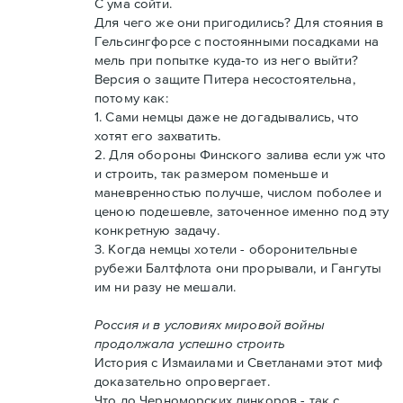
С ума сойти.
Для чего же они пригодились? Для стояния в
Гельсингфорсе с постоянными посадками на
мель при попытке куда-то из него выйти?
Версия о защите Питера несостоятельна,
потому как:
1. Сами немцы даже не догадывались, что
хотят его захватить.
2. Для обороны Финского залива если уж что
и строить, так размером поменьше и
маневренностью получше, числом поболее и
ценою подешевле, заточенное именно под эту
конкретную задачу.
3. Когда немцы хотели - оборонительные
рубежи Балтфлота они прорывали, и Гангуты
им ни разу не мешали.
Россия и в условиях мировой войны
продолжала успешно строить
История с Измаилами и Светланами этот миф
доказательно опровергает.
Что до Черноморских линкоров - так с