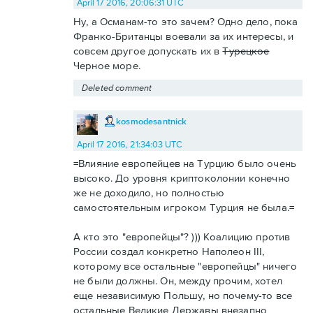
April 17 2016, 20:06:31 UTC
Ну, а Османам-то это зачем? Одно дело, пока
Франко-Британцы воевали за их интересы, и
совсем другое допускать их в
Турецкое
Черное море.
Deleted comment
kosmodesantnick
April 17 2016, 21:34:03 UTC
=Влияние европейцев на Турцию было очень
высоко. До уровня криптоколонии конечно
же не доходило, но полностью
самостоятельным игроком Турция не была.=
А кто это "европейцы"? ))) Коалицию против
России создал конкретно Наполеон III,
которому все остальные "европейцы" ничего
не были должны. Он, между прочим, хотел
еще независимую Польшу, но почему-то все
остальные Великие Державы внезапно