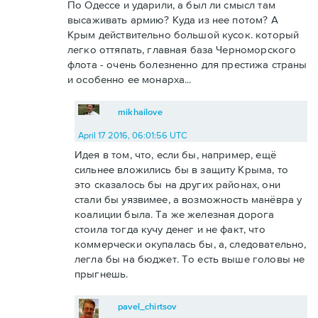
По Одессе и ударили, а был ли смысл там
высаживать армию? Куда из нее потом? А
Крым действительно большой кусок. который
легко оттяпать, главная база Черноморского
флота - очень болезненно для престижа страны
и особенно ее монарха...
mikhailove
April 17 2016, 06:01:56 UTC
Идея в том, что, если бы, например, ещё
сильнее вложились бы в защиту Крыма, то
это сказалось бы на других районах, они
стали бы уязвимее, а возможность манёвра у
коалиции была. Та же железная дорога
стоила тогда кучу денег и не факт, что
коммерчески окупалась бы, а, следовательно,
легла бы на бюджет. То есть выше головы не
прыгнешь.
pavel_chirtsov