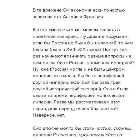
В те времена ОИ экономически поностью
зависела оот Англии и Франции.
В этом смысле что мы можем сказать о
проклятии империи… Ну давайте подумаем,
если бы Россия не была бы империей, то чем
бы она была в XVIII-XIX веках? Вот тут как
раз начинают возникать разные вопросы - а
чем могла быть Россия, кроме как империей?
Ну, она (Россия) могла и не быть центром
империи, она могла бы быть периферией
другой империи, если был бы разыгран
другой исторический сценарий. Она и была
какое-то время периферией монгольской
империи. Разве мы рассматриваем этот
период как период очень благостный?
Наверное, нет.
Она вполне могла бы стать частью, скажем,
империи Ягеллонов, продвинувшейся на