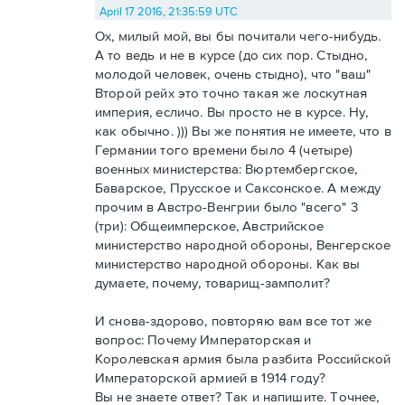
April 17 2016, 21:35:59 UTC
Ох, милый мой, вы бы почитали чего-нибудь.
А то ведь и не в курсе (до сих пор. Стыдно,
молодой человек, очень стыдно), что "ваш"
Второй рейх это точно такая же лоскутная
империя, есличо. Вы просто не в курсе. Ну,
как обычно. ))) Вы же понятия не имеете, что в
Германии того времени было 4 (четыре)
военных министерства: Вюртембергское,
Баварское, Прусское и Саксонское. А между
прочим в Австро-Венгрии было "всего" 3
(три): Общеимперское, Австрийское
министерство народной обороны, Венгерское
министерство народной обороны. Как вы
думаете, почему, товарищ-замполит?
И снова-здорово, повторяю вам все тот же
вопрос: Почему Императорская и
Королевская армия была разбита Российской
Императорской армией в 1914 году?
Вы не знаете ответ? Так и напишите. Точнее,