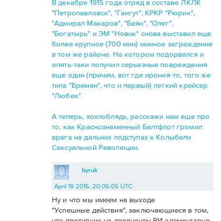
В декабре 1915 года отряд в составе ЛКЛК
"Петропавловск", "Гангут", КРКР "Рюрик",
"Адмирал Макаров", "Баян", "Олег",
"Богатырь" и ЭМ "Новик" снова выставил еще
более крупное (700 мин) минное заграждение
в том же районе. На котором подорвался и
опять-таки получил серьезные повреждения
еще один (причем, вот где ирония-то, того же
типа "Бремен", что и первый) легкий крейсер
"Любек".
А теперь, хохлоблядь, расскажи нам еще про
то, как Краснознаменный Балтфлот громил
врага на дальних подступах к Колыбели
Сексуальной Революции.
byruk
April 19 2016, 20:05:05 UTC
Ну и что мы имеем на выходе
"Успешные действия", заключающиеся в том,
что противник на дредноуты РИ элементарно