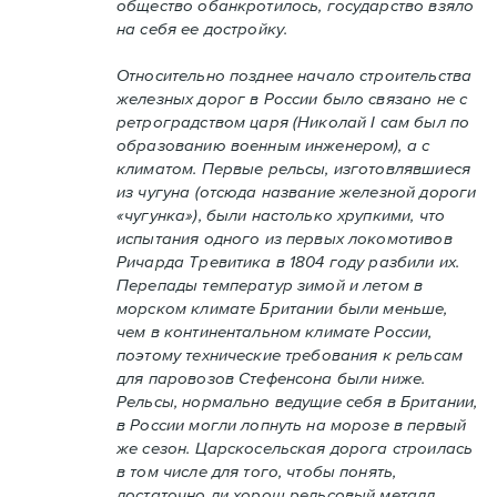
общество обанкротилось, государство взяло
на себя ее достройку.
Относительно позднее начало строительства
железных дорог в России было связано не с
ретроградством царя (Николай I сам был по
образованию военным инженером), а с
климатом. Первые рельсы, изготовлявшиеся
из чугуна (отсюда название железной дороги
«чугунка»), были настолько хрупкими, что
испытания одного из первых локомотивов
Ричарда Тревитика в 1804 году разбили их.
Перепады температур зимой и летом в
морском климате Британии были меньше,
чем в континентальном климате России,
поэтому технические требования к рельсам
для паровозов Стефенсона были ниже.
Рельсы, нормально ведущие себя в Британии,
в России могли лопнуть на морозе в первый
же сезон. Царскосельская дорога строилась
в том числе для того, чтобы понять,
достаточно ли хорош рельсовый металл