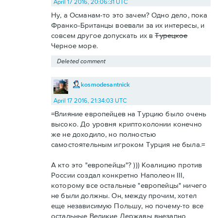
April 17 2016, 20:06:31 UTC
Ну, а Османам-то это зачем? Одно дело, пока
Франко-Британцы воевали за их интересы, и
совсем другое допускать их в
Турецкое
Черное море.
Deleted comment
kosmodesantnick
April 17 2016, 21:34:03 UTC
=Влияние европейцев на Турцию было очень
высоко. До уровня криптоколонии конечно
же не доходило, но полностью
самостоятельным игроком Турция не была.=
А кто это "европейцы"? ))) Коалицию против
России создал конкретно Наполеон III,
которому все остальные "европейцы" ничего
не были должны. Он, между прочим, хотел
еще независимую Польшу, но почему-то все
остальные Великие Державы внезапно