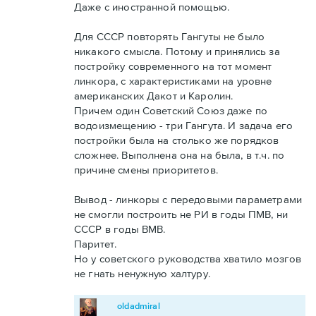
Даже с иностранной помощью.
Для СССР повторять Гангуты не было
никакого смысла. Потому и принялись за
постройку современного на тот момент
линкора, с характеристиками на уровне
американских Дакот и Каролин.
Причем один Советский Союз даже по
водоизмещению - три Гангута. И задача его
постройки была на столько же порядков
сложнее. Выполнена она на была, в т.ч. по
причине смены приоритетов.
Вывод - линкоры с передовыми параметрами
не смогли построить не РИ в годы ПМВ, ни
СССР в годы ВМВ.
Паритет.
Но у советского руководства хватило мозгов
не гнать ненужную халтуру.
oldadmiral