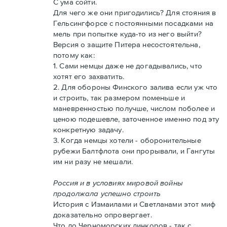
С ума сойти.
Для чего же они пригодились? Для стояния в
Гельсингфорсе с постоянными посадками на
мель при попытке куда-то из него выйти?
Версия о защите Питера несостоятельна,
потому как:
1. Сами немцы даже не догадывались, что
хотят его захватить.
2. Для обороны Финского залива если уж что
и строить, так размером поменьше и
маневренностью получше, числом поболее и
ценою подешевле, заточенное именно под эту
конкретную задачу.
3. Когда немцы хотели - оборонительные
рубежи Балтфлота они прорывали, и Гангуты
им ни разу не мешали.
Россия и в условиях мировой войны
продолжала успешно строить
История с Измаилами и Светланами этот миф
доказательно опровергает.
Что до Черноморских линкоров - так с