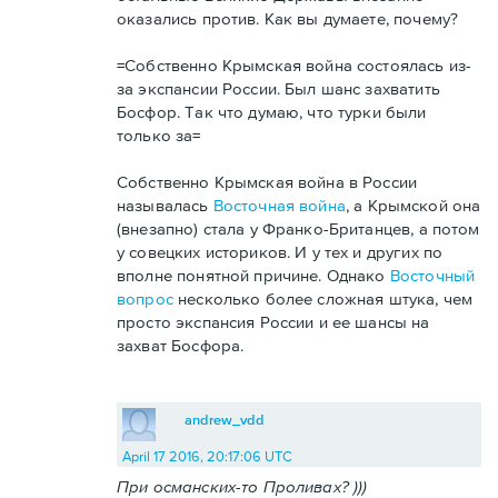
оказались против. Как вы думаете, почему?
=Собственно Крымская война состоялась из-
за экспансии России. Был шанс захватить
Босфор. Так что думаю, что турки были
только за=
Собственно Крымская война в России
называлась
Восточная война
, а Крымской она
(внезапно) стала у Франко-Британцев, а потом
у совецких историков. И у тех и других по
вполне понятной причине. Однако
Восточный
вопрос
несколько более сложная штука, чем
просто экспансия России и ее шансы на
захват Босфора.
andrew_vdd
April 17 2016, 20:17:06 UTC
При османских-то Проливах? )))