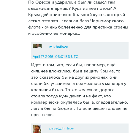
По Одессе и ударили, а был ли смысл там
высаживать армию? Куда из нее потом? А
Крым действительно большой кусок. который
легко оттяпать, главная база Черноморского
флота - очень болезненно для престижа страны
и особенно ее монарха...
mikhailove
April 17 2016, 06:01:56 UTC
Идея в том, что, если бы, например, ещё
сильнее вложились бы в защиту Крыма, то
это сказалось бы на других районах, они
стали бы уязвимее, а возможность манёвра у
коалиции была. Та же железная дорога
стоила тогда кучу денег и не факт, что
коммерчески окупалась бы, а, следовательно,
легла бы на бюджет. То есть выше головы не
прыгнешь.
pavel_chirtsov