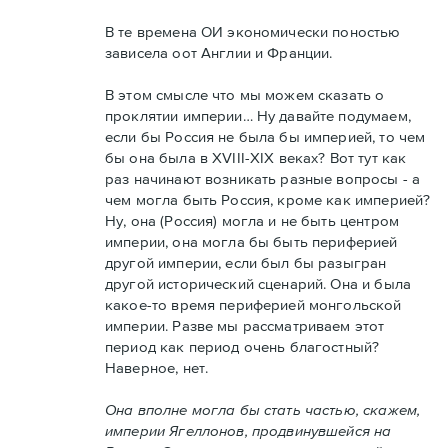
В те времена ОИ экономически поностью
зависела оот Англии и Франции.
В этом смысле что мы можем сказать о
проклятии империи… Ну давайте подумаем,
если бы Россия не была бы империей, то чем
бы она была в XVIII-XIX веках? Вот тут как
раз начинают возникать разные вопросы - а
чем могла быть Россия, кроме как империей?
Ну, она (Россия) могла и не быть центром
империи, она могла бы быть периферией
другой империи, если был бы разыгран
другой исторический сценарий. Она и была
какое-то время периферией монгольской
империи. Разве мы рассматриваем этот
период как период очень благостный?
Наверное, нет.
Она вполне могла бы стать частью, скажем,
империи Ягеллонов, продвинувшейся на