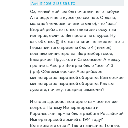
April 17 2016, 21:35:59 UTC
Ох, милый мой, вы бы почитали чего-нибудь.
А то ведь и не в курсе (до сих пор. Стыдно,
молодой человек, очень стыдно), что "ваш"
Второй рейх это точно такая же лоскутная
империя, есличо. Вы просто не в курсе. Ну,
как обычно. ))) Вы же понятия не имеете, что в
Германии того времени было 4 (четыре)
военных министерства: Вюртембергское,
Баварское, Прусское и Саксонское. А между
прочим в Австро-Венгрии было "всего" 3
(три): Общеимперское, Австрийское
министерство народной обороны, Венгерское
министерство народной обороны. Как вы
думаете, почему, товарищ-замполит?
И снова-здорово, повторяю вам все тот же
вопрос: Почему Императорская и
Королевская армия была разбита Российской
Императорской армией в 1914 году?
Вы не знаете ответ? Так и напишите. Точнее,