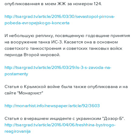
опубликованная в моем ЖЖ за номером 124.
http://tsargrad.tv/article/2016/03/30/sevastopol-pirrova-
pobeda-evropejskogo-koncerta
И небольшую реплику, посвященную годовщине принятия
на вооружение танка ИС-3. Касается она в основном
советского танкостроения и советских танковых войск
периода Второй мировой.
http://tsargrad.tv/article/2016/03/29/is-3-s-zavoda-na-
postamenty
Статья о Крымской войне была также опубликована и на
сайте "Монархист"
http://monarhist.info/newspaper/article/92/3603
Статья о вчерашнем инциденте с украинским "Дозор-Б".
http://tsargrad.tv/article/2016/04/06/treshhina-bystrogo-
reagirovanija