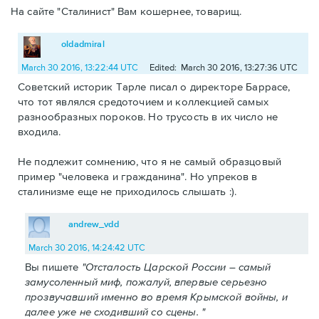
На сайте "Сталинист" Вам кошернее, товарищ.
oldadmiral
March 30 2016, 13:22:44 UTC
Edited: March 30 2016, 13:27:36 UTC
Советский историк Тарле писал о директоре Баррасе,
что тот являлся средоточием и коллекцией самых
разнообразных пороков. Но трусость в их число не
входила.
Не подлежит сомнению, что я не самый образцовый
пример "человека и гражданина". Но упреков в
сталинизме еще не приходилось слышать :).
andrew_vdd
March 30 2016, 14:24:42 UTC
Вы пишете
"Отсталость Царской России – самый
замусоленный миф, пожалуй, впервые серьезно
прозвучавший именно во время Крымской войны, и
далее уже не сходивший со сцены. "