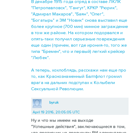
В декабре 1915 года отряд в составе ЛКЛК
"Петропавловск", "Гангут", КРКР "Рюрик",
"Адмирал Макаров", "Баян", "Олег",
"Богатырь" и ЭМ "Новик" снова выставил еще
более крупное (700 мин) минное заграждение
в том же районе. На котором подорвался и
опять-таки получил серьезные повреждения
еще один (причем, вот где ирония-то, того же
типа "Бремен", что и первый) легкий крейсер
"Любек".
А теперь, хохлоблядь, расскажи нам еще про
то, как Краснознаменный Балтфлот громил
врага на дальних подступах к Колыбели
Сексуальной Революции.
byruk
April 19 2016, 20:05:05 UTC
Ну и что мы имеем на выходе
"Успешные действия", заключающиеся в том,
что противник на дредноуты РИ элементарно