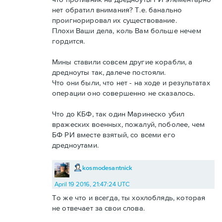
нет обратил внимания? Т.е. банально
проигнорировал их существование.
Плохи Ваши дела, коль Вам больше нечем
гордится.
Мины ставили совсем другие корабли, а
дредноуты так, далече постояли.
Что они были, что нет - на ходе и результатах
операции оно совершенно не сказалось.
Что до КБФ, так один Маринеско убил
вражеских военных, пожалуй, поболее, чем
БФ РИ вместе взятый, со всеми его
дредноутами.
kosmodesantnick
April 19 2016, 21:47:24 UTC
То же что и всегда, ты хохлоблядь, которая
не отвечает за свои слова.