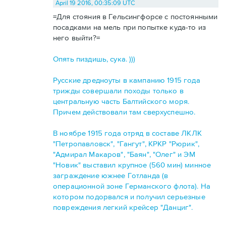
April 19 2016, 00:35:09 UTC
=Для стояния в Гельсингфорсе с постоянными
посадками на мель при попытке куда-то из
него выйти?=
Опять пиздишь, сука. )))
Русские дредноуты в кампанию 1915 года
трижды совершали походы только в
центральную часть Балтийского моря.
Причем действовали там сверхуспешно.
В ноябре 1915 года отряд в составе ЛКЛК
"Петропавловск", "Гангут", КРКР "Рюрик",
"Адмирал Макаров", "Баян", "Олег" и ЭМ
"Новик" выставил крупное (560 мин) минное
заграждение южнее Готланда (в
операционной зоне Германского флота). На
котором подорвался и получил серьезные
повреждения легкий крейсер "Данциг".