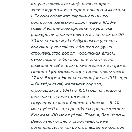
откуда взялся этот миф, если история
железнодорожного строительства и Австрии
и России содержит первые опыты по
постройке железных дорог еще в 1820-е
годы. Австрийские проекты не удалось
развернуть дальше опытных участков на 20–
30 км, поскольку Габсбургам не удалось
получить у английских банков ссуду на
строительство дорог. Российская власть
была намного богаче, но и она смогла
позволить себе только две железные дороги.
Первая, Царскосельская, имела длину всего
27 км. Вторая, Николаевская (после 1918 года
– Октябрьская) железная дорога,
строившаяся с 1841 по 1851 год, поглощала
несколько процентов всего
государственного бюджета России – 8–10
млн рублей в год при общем среднегодовом
бюджете 180 млн рублей. Третья, Варшава –
Вена, изначально к строительству не
намечалась, но когда строившее ее частное