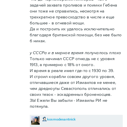
задачей захвата проливов и поимки Гебена
они тоже не справились, несмотря на
трехкратное превосходство в числе и еще
большее - в огневой мощи.
Да и построить их удалось исключительно
благодаря британской помощи, без нее было
б никак.
у СССРа и в мирное время получалось плохо
Только начинал СССР отнюдь не с уровня
1913, а примерно с 18% от оного.
И время в реале имел где-то с 1930 по 39.
И строил корабли совсем другого уровня,
отличавшиеся даже от Измаилов не менее,
чем дредноуты Севастополь отличались от
своих тезок - эскадренных броненосцев.
ЗЫ Ежели Вы забыли - Измаилы РИ не
потянула.
kosmodesantnick