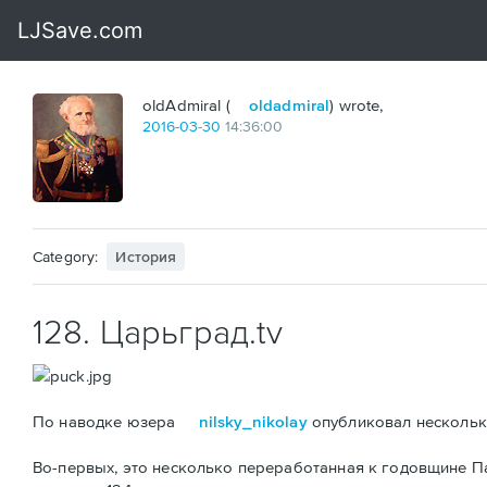
oldAdmiral (
oldadmiral
) wrote,
2016
-
03
-
30
14:36:00
Category:
История
128. Царьград.tv
По наводке юзера
nilsky_nikolay
опубликовал несколько
Во-первых, это несколько переработанная к годовщине 