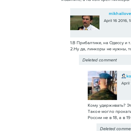
mikhailov
April 16 2016,
1.В Прибалтике, на Одессу и т
2.Ну да, линкоры не нужны, т
Deleted comment
k
April
Кому удерживать? Эт
Такое могло прокати
России не в 18, а в 
Deleted comme