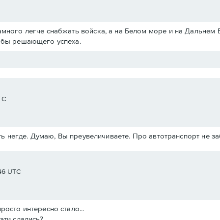
амного легче снабжать войска, а на Белом море и на Дальнем 
ь бы решающего успеха.
TC
ь негде. Думаю, Вы преувеличиваете. Про автотранспорт не з
:46 UTC
росто интересно стало...
эти сдались?