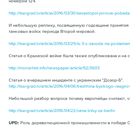
номером 124.
http://tsargrad.tv/article/2016/03/30/sevastopol-pirrova-pobe
И небольшую реплику, посвященную годовщине принятия н
танковых войск периода Второй мировой.
http://tsargrad.tv/article/2016/03/29/is-3-s-zavoda-na-postamen
Статья о Крымской войне была также опубликована и на с
http://monarhist.info/newspaper/article/92/3603
Статья о вчерашнем инциденте с украинским "Дозор-Б".
http://tsargrad.tv/article/2016/04/06/treshhina-bystrogo-reagiro
Небольшой разбор вопроса почему европейцы считают, ч
http://tsargrad.tv/article/2016/04/22/cena-bitvy-za-berlin
UPD:
Роль дореволюционной промышленности в победе ССС