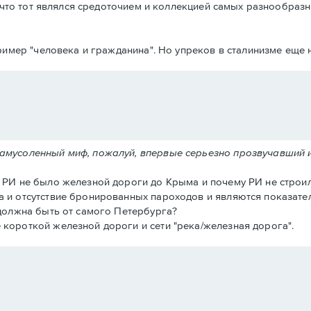
что тот являлся средоточием и коллекцией самых разнообразн
имер "человека и гражданина". Но упреков в сталинизме еще н
замусоленный миф, пожалуй, впервые серьезно прозвучавший 
в РИ не было железной дороги до Крыма и почему РИ не строил
а и отсутствие бронированных пароходов и являются показател
 должна быть от самого Петербурга?
 короткой железной дороги и сети "река/железная дорога".