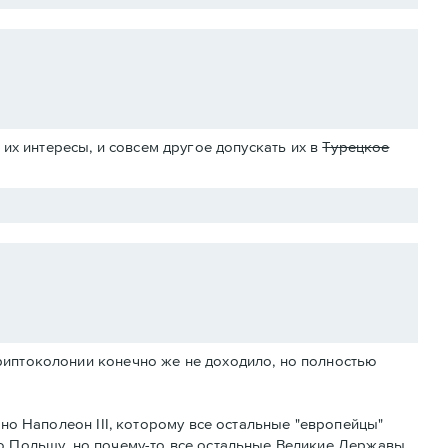
их интересы, и совсем другое допускать их в
Турецкое
риптоколонии конечно же не доходило, но полностью
тно Наполеон III, которому все остальные "европейцы"
ю Польшу, но почему-то все остальные Великие Державы