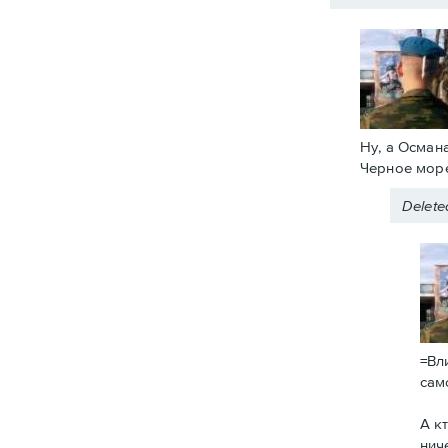
Ну, а Осман
Черное море
Delet
=Вл
сам
А к
нич