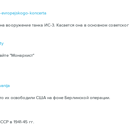
da-evropejskogo-koncerta
а вооружение танка ИС-3. Касается она в основном советског
ty
айте "Монархист"
vanija
то их освободили США на фоне Берлинской операции.
Р в 1941-45 гг.