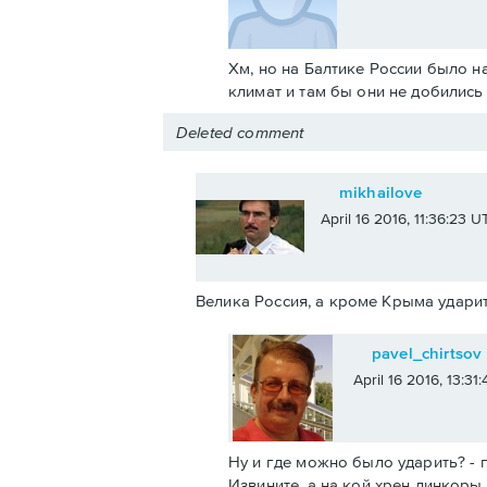
Хм, но на Балтике России было н
климат и там бы они не добилис
Deleted comment
mikhailove
April 16 2016, 11:36:23 U
Велика Россия, а кроме Крыма ударит
pavel_chirtsov
April 16 2016, 13:31
Ну и где можно было ударить? - п
Извините, а на кой хрен линкоры 