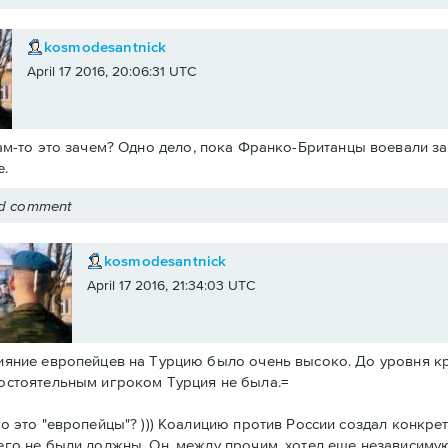
kosmodesantnick
April 17 2016, 20:06:31 UTC
ам-то это зачем? Одно дело, пока Франко-Британцы воевали за 
.
ed comment
kosmodesantnick
April 17 2016, 21:34:03 UTC
ияние европейцев на Турцию было очень высоко. До уровня к
остоятельным игроком Турция не была.=
то это "европейцы"? ))) Коалицию против России создал конкре
его не были должны. Он, между прочим, хотел еще независиму