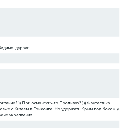
Видимо, дураки.
тании? )) При османских-то Проливах? ))) Фантастика.
позже с Китаем в Гонконге. Но удержать Крым под боком у
какие укрепления.