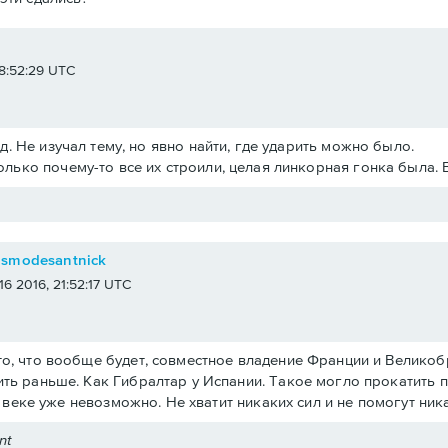
e
 18:52:29 UTC
.д. Не изучал тему, но явно найти, где ударить можно было.
олько почему-то все их строили, целая линкорная гонка была. 
osmodesantnick
 16 2016, 21:52:17 UTC
о, что вообще будет, совместное владение Франции и Великобри
ть раньше. Как Гибралтар у Испании. Такое могло прокатить 
19 веке уже невозможно. Не хватит никаких сил и не помогут ни
nt