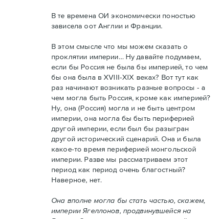
В те времена ОИ экономически поностью
зависела оот Англии и Франции.
В этом смысле что мы можем сказать о
проклятии империи… Ну давайте подумаем,
если бы Россия не была бы империей, то чем
бы она была в XVIII-XIX веках? Вот тут как
раз начинают возникать разные вопросы - а
чем могла быть Россия, кроме как империей?
Ну, она (Россия) могла и не быть центром
империи, она могла бы быть периферией
другой империи, если был бы разыгран
другой исторический сценарий. Она и была
какое-то время периферией монгольской
империи. Разве мы рассматриваем этот
период как период очень благостный?
Наверное, нет.
Она вполне могла бы стать частью, скажем,
империи Ягеллонов, продвинувшейся на