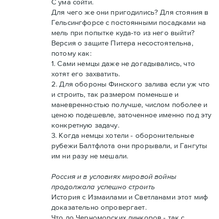
С ума сойти.
Для чего же они пригодились? Для стояния в
Гельсингфорсе с постоянными посадками на
мель при попытке куда-то из него выйти?
Версия о защите Питера несостоятельна,
потому как:
1. Сами немцы даже не догадывались, что
хотят его захватить.
2. Для обороны Финского залива если уж что
и строить, так размером поменьше и
маневренностью получше, числом поболее и
ценою подешевле, заточенное именно под эту
конкретную задачу.
3. Когда немцы хотели - оборонительные
рубежи Балтфлота они прорывали, и Гангуты
им ни разу не мешали.
Россия и в условиях мировой войны
продолжала успешно строить
История с Измаилами и Светланами этот миф
доказательно опровергает.
Что до Черноморских линкоров - так с