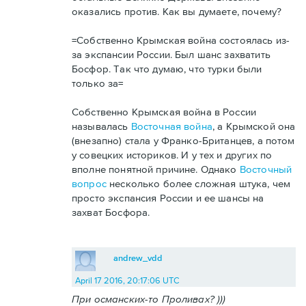
оказались против. Как вы думаете, почему?
=Собственно Крымская война состоялась из-
за экспансии России. Был шанс захватить
Босфор. Так что думаю, что турки были
только за=
Собственно Крымская война в России
называлась
Восточная война
, а Крымской она
(внезапно) стала у Франко-Британцев, а потом
у совецких историков. И у тех и других по
вполне понятной причине. Однако
Восточный
вопрос
несколько более сложная штука, чем
просто экспансия России и ее шансы на
захват Босфора.
andrew_vdd
April 17 2016, 20:17:06 UTC
При османских-то Проливах? )))