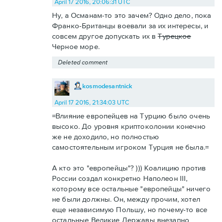
April 17 2016, 20:06:31 UTC
Ну, а Османам-то это зачем? Одно дело, пока
Франко-Британцы воевали за их интересы, и
совсем другое допускать их в
Турецкое
Черное море.
Deleted comment
kosmodesantnick
April 17 2016, 21:34:03 UTC
=Влияние европейцев на Турцию было очень
высоко. До уровня криптоколонии конечно
же не доходило, но полностью
самостоятельным игроком Турция не была.=
А кто это "европейцы"? ))) Коалицию против
России создал конкретно Наполеон III,
которому все остальные "европейцы" ничего
не были должны. Он, между прочим, хотел
еще независимую Польшу, но почему-то все
остальные Великие Державы внезапно