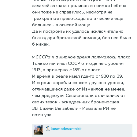
задачей захвата проливов и поимки Гебена
они тоже не справились, несмотря на
трехкратное превосходство в числе и еще
большее - в огневой мощи.
Да и построить их удалось исключительно
благодаря британской помощи, без нее было
б никак.
у СССРа и в мирное время получалось плохо
Только начинал СССР отнюдь не с уровня
1913, а примерно с 18% от оного.
И время в реале имел где-то с 1930 по 39.
И строил корабли совсем другого уровня,
отличавшиеся даже от Измаилов не менее,
чем дредноуты Севастополь отличались от
своих тезок - эскадренных броненосцев.
ЗЫ Ежели Вы забыли - Измаилы РИ не
потянула.
kosmodesantnick