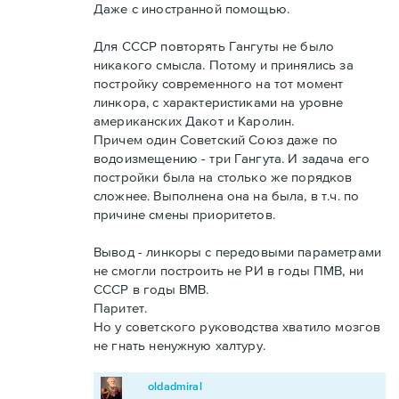
Даже с иностранной помощью.
Для СССР повторять Гангуты не было
никакого смысла. Потому и принялись за
постройку современного на тот момент
линкора, с характеристиками на уровне
американских Дакот и Каролин.
Причем один Советский Союз даже по
водоизмещению - три Гангута. И задача его
постройки была на столько же порядков
сложнее. Выполнена она на была, в т.ч. по
причине смены приоритетов.
Вывод - линкоры с передовыми параметрами
не смогли построить не РИ в годы ПМВ, ни
СССР в годы ВМВ.
Паритет.
Но у советского руководства хватило мозгов
не гнать ненужную халтуру.
oldadmiral