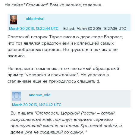
На сайте "Сталинист" Вам кошернее, товарищ.
oldadmiral
March 30 2016, 13:22:44 UTC
Edited: March 30 2016, 13:27:36 UTC
Советский историк Тарле писал о директоре Баррасе,
что тот являлся средоточием и коллекцией самых
разнообразных пороков. Но трусость в их число не
входила.
Не подлежит сомнению, что я не самый образцовый
пример "человека и гражданина". Но упреков в
сталинизме еще не приходилось слышать :).
andrew_vdd
March 30 2016, 14:24:42 UTC
Вы пишете
"Отсталость Царской России – самый
замусоленный миф, пожалуй, впервые серьезно
прозвучавший именно во время Крымской войны, и
далее уже не сходивший со сцены. "