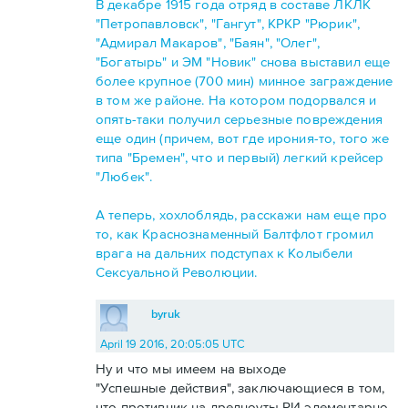
В декабре 1915 года отряд в составе ЛКЛК
"Петропавловск", "Гангут", КРКР "Рюрик",
"Адмирал Макаров", "Баян", "Олег",
"Богатырь" и ЭМ "Новик" снова выставил еще
более крупное (700 мин) минное заграждение
в том же районе. На котором подорвался и
опять-таки получил серьезные повреждения
еще один (причем, вот где ирония-то, того же
типа "Бремен", что и первый) легкий крейсер
"Любек".
А теперь, хохлоблядь, расскажи нам еще про
то, как Краснознаменный Балтфлот громил
врага на дальних подступах к Колыбели
Сексуальной Революции.
byruk
April 19 2016, 20:05:05 UTC
Ну и что мы имеем на выходе
"Успешные действия", заключающиеся в том,
что противник на дредноуты РИ элементарно