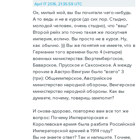
April 17 2016, 21:35:59 UTC
Ох, милый мой, вы бы почитали чего-нибудь.
А то ведь и не в курсе (до сих пор. Стыдно,
молодой человек, очень стыдно), что "ваш"
Второй рейх это точно такая же лоскутная
империя, есличо. Вы просто не в курсе. Ну,
как обычно. ))) Вы же понятия не имеете, что в
Германии того времени было 4 (четыре)
военных министерства: Вюртембергское,
Баварское, Прусское и Саксонское. А между
прочим в Австро-Венгрии было "всего" 3
(три): Общеимперское, Австрийское
министерство народной обороны, Венгерское
министерство народной обороны. Как вы
думаете, почему, товарищ-замполит?
И снова-здорово, повторяю вам все тот же
вопрос: Почему Императорская и
Королевская армия была разбита Российской
Императорской армией в 1914 году?
Вы не знаете ответ? Так и напишите. Точнее,