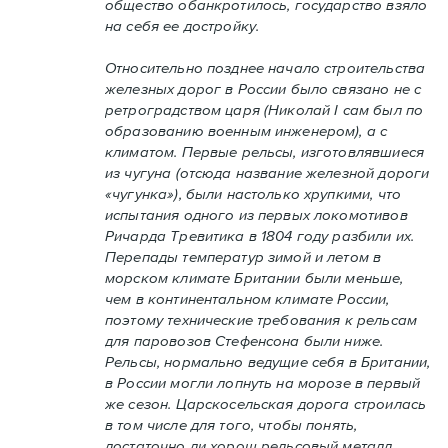
общество обанкротилось, государство взяло
на себя ее достройку.
Относительно позднее начало строительства
железных дорог в России было связано не с
ретроградством царя (Николай I сам был по
образованию военным инженером), а с
климатом. Первые рельсы, изготовлявшиеся
из чугуна (отсюда название железной дороги
«чугунка»), были настолько хрупкими, что
испытания одного из первых локомотивов
Ричарда Тревитика в 1804 году разбили их.
Перепады температур зимой и летом в
морском климате Британии были меньше,
чем в континентальном климате России,
поэтому технические требования к рельсам
для паровозов Стефенсона были ниже.
Рельсы, нормально ведущие себя в Британии,
в России могли лопнуть на морозе в первый
же сезон. Царскосельская дорога строилась
в том числе для того, чтобы понять,
достаточно ли хорош рельсовый металл