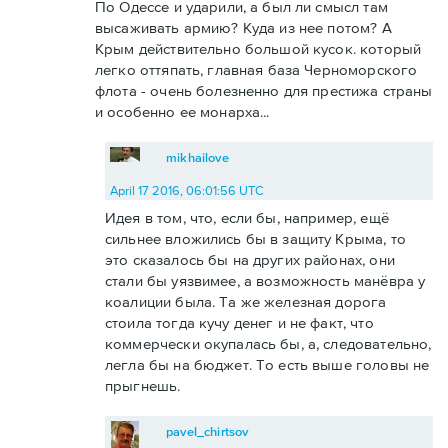
По Одессе и ударили, а был ли смысл там
высаживать армию? Куда из нее потом? А
Крым действительно большой кусок. который
легко оттяпать, главная база Черноморского
флота - очень болезненно для престижа страны
и особенно ее монарха...
mikhailove
April 17 2016, 06:01:56 UTC
Идея в том, что, если бы, например, ещё
сильнее вложились бы в защиту Крыма, то
это сказалось бы на других районах, они
стали бы уязвимее, а возможность манёвра у
коалиции была. Та же железная дорога
стоила тогда кучу денег и не факт, что
коммерчески окупалась бы, а, следовательно,
легла бы на бюджет. То есть выше головы не
прыгнешь.
pavel_chirtsov