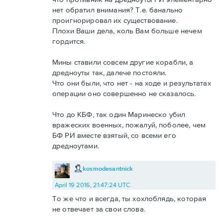
нет обратил внимания? Т.е. банально
проигнорировал их существование.
Плохи Ваши дела, коль Вам больше нечем
гордится.
Мины ставили совсем другие корабли, а
дредноуты так, далече постояли.
Что они были, что нет - на ходе и результатах
операции оно совершенно не сказалось.
Что до КБФ, так один Маринеско убил
вражеских военных, пожалуй, поболее, чем
БФ РИ вместе взятый, со всеми его
дредноутами.
kosmodesantnick
April 19 2016, 21:47:24 UTC
То же что и всегда, ты хохлоблядь, которая
не отвечает за свои слова.