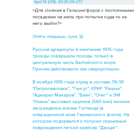
April 19 2016, 00:35:09 UTC
=Для стояния в Гельсингфорсе с постоянными
посадками на мель при попытке куда-то из
него выйти?=
Опять пиздишь, сука. )))
Русские дредноуты в кампанию 1915 года
трижды совершали походы только в
центральную часть Балтийского моря.
Причем действовали там сверхуспешно.
В ноябре 1915 года отряд в составе ЛКЛК
"Петропавловск", "Гангут", КРКР "Рюрик",
"Адмирал Макаров", "Баян", "Олег" и ЭМ
"Новик" выставил крупное (560 мин) минное
заграждение южнее Готланда (в
операционной зоне Германского флота). На
котором подорвался и получил серьезные
повреждения легкий крейсер "Данциг".