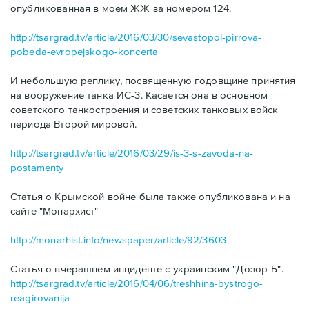
опубликованная в моем ЖЖ за номером 124.
http://tsargrad.tv/article/2016/03/30/sevastopol-pirrova-
pobeda-evropejskogo-koncerta
И небольшую реплику, посвященную годовщине принятия
на вооружение танка ИС-3. Касается она в основном
советского танкостроения и советских танковых войск
периода Второй мировой.
http://tsargrad.tv/article/2016/03/29/is-3-s-zavoda-na-
postamenty
Статья о Крымской войне была также опубликована и на
сайте "Монархист"
http://monarhist.info/newspaper/article/92/3603
Статья о вчерашнем инциденте с украинским "Дозор-Б".
http://tsargrad.tv/article/2016/04/06/treshhina-bystrogo-
reagirovanija