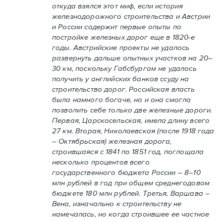
откуда взялся этот миф, если история
железнодорожного строительства и Австрии
и России содержит первые опыты по
постройке железных дорог еще в 1820-е
годы. Австрийские проекты не удалось
развернуть дальше опытных участков на 20–
30 км, поскольку Габсбургам не удалось
получить у английских банков ссуду на
строительство дорог. Российская власть
была намного богаче, но и она смогла
позволить себе только две железные дороги.
Первая, Царскосельская, имела длину всего
27 км. Вторая, Николаевская (после 1918 года
– Октябрьская) железная дорога,
строившаяся с 1841 по 1851 год, поглощала
несколько процентов всего
государственного бюджета России – 8–10
млн рублей в год при общем среднегодовом
бюджете 180 млн рублей. Третья, Варшава –
Вена, изначально к строительству не
намечалась, но когда строившее ее частное