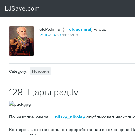
oldAdmiral (
oldadmiral
) wrote,
2016
-
03
-
30
14:36:00
Category:
История
128. Царьград.tv
По наводке юзера
nilsky_nikolay
опубликовал несколько
Во-первых, это несколько переработанная к годовщине 