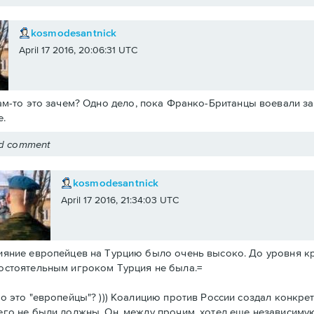
kosmodesantnick
April 17 2016, 20:06:31 UTC
ам-то это зачем? Одно дело, пока Франко-Британцы воевали за 
.
ed comment
kosmodesantnick
April 17 2016, 21:34:03 UTC
ияние европейцев на Турцию было очень высоко. До уровня к
остоятельным игроком Турция не была.=
то это "европейцы"? ))) Коалицию против России создал конкре
его не были должны. Он, между прочим, хотел еще независиму