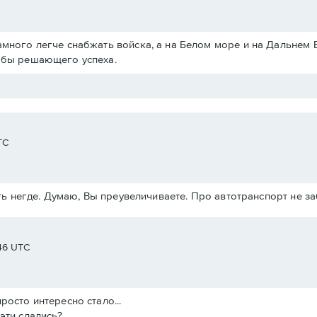
амного легче снабжать войска, а на Белом море и на Дальнем 
ь бы решающего успеха.
TC
ь негде. Думаю, Вы преувеличиваете. Про автотранспорт не з
:46 UTC
росто интересно стало...
эти сдались?