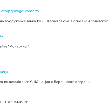
da-evropejskogo-koncerta
а вооружение танка ИС-3. Касается она в основном советског
ty
айте "Монархист"
vanija
то их освободили США на фоне Берлинской операции.
Р в 1941-45 гг.