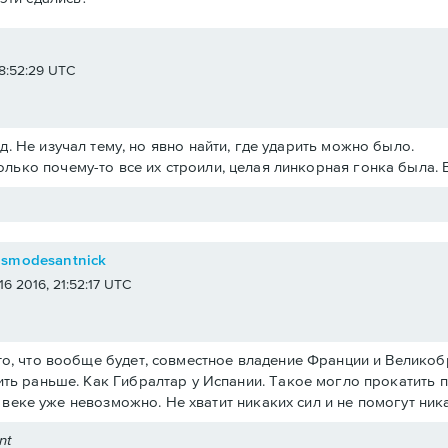
e
 18:52:29 UTC
.д. Не изучал тему, но явно найти, где ударить можно было.
олько почему-то все их строили, целая линкорная гонка была. 
osmodesantnick
 16 2016, 21:52:17 UTC
о, что вообще будет, совместное владение Франции и Великобри
ть раньше. Как Гибралтар у Испании. Такое могло прокатить 
19 веке уже невозможно. Не хватит никаких сил и не помогут ни
nt