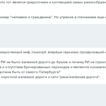
что тот являлся средоточием и коллекцией самых разнообразн
имер "человека и гражданина". Но упреков в сталинизме еще н
замусоленный миф, пожалуй, впервые серьезно прозвучавший 
в РИ не было железной дороги до Крыма и почему РИ не строил
а и отсутствие бронированных пароходов и являются показател
 должна быть от самого Петербурга?
 короткой железной дороги и сети "река/железная дорога".