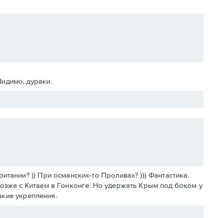
Видимо, дураки.
тании? )) При османских-то Проливах? ))) Фантастика.
позже с Китаем в Гонконге. Но удержать Крым под боком у
какие укрепления.