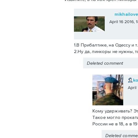
mikhailov
April 16 2016,
1.В Прибалтике, на Одессу и т
2.Ну да, линкоры не нужны, т
Deleted comment
k
April
Кому удерживать? Эт
Такое могло прокати
России не в 18, а в 
Deleted comme