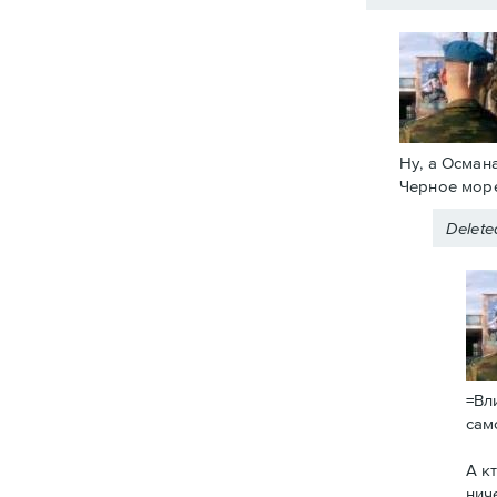
Ну, а Осман
Черное море
Delet
=Вл
сам
А к
нич