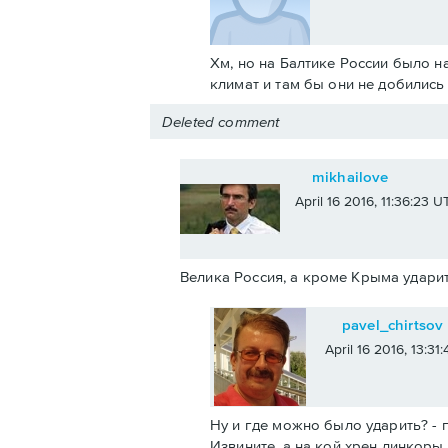
Хм, но на Балтике России было н
климат и там бы они не добилис
Deleted comment
mikhailove
April 16 2016, 11:36:23 U
Велика Россия, а кроме Крыма ударит
pavel_chirtsov
April 16 2016, 13:31
Ну и где можно было ударить? - п
Извините, а на кой хрен линкоры 