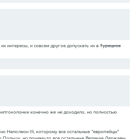
их интересы, и совсем другое допускать их в
Турецкое
риптоколонии конечно же не доходило, но полностью
тно Наполеон III, которому все остальные "европейцы"
ю Польшу, но почему-то все остальные Великие Державы