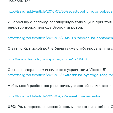
номером 124.
http://tsargrad.tv/article/2016/03/30/sevastopol-pirrova-pobe
И небольшую реплику, посвященную годовщине принятия н
танковых войск периода Второй мировой.
http://tsargrad.tv/article/2016/03/29/is-3-s-zavoda-na-postamen
Статья о Крымской войне была также опубликована и на с
http://monarhist.info/newspaper/article/92/3603
Статья о вчерашнем инциденте с украинским "Дозор-Б".
http://tsargrad.tv/article/2016/04/06/treshhina-bystrogo-reagiro
Небольшой разбор вопроса почему европейцы считают, ч
http://tsargrad.tv/article/2016/04/22/cena-bitvy-za-berlin
UPD:
Роль дореволюционной промышленности в победе ССС