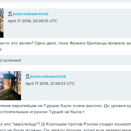
kosmodesantnick
April 17 2016, 20:06:31 UTC
ам-то это зачем? Одно дело, пока Франко-Британцы воевали за 
.
ed comment
kosmodesantnick
April 17 2016, 21:34:03 UTC
ияние европейцев на Турцию было очень высоко. До уровня к
остоятельным игроком Турция не была.=
то это "европейцы"? ))) Коалицию против России создал конкре
его не были должны. Он, между прочим, хотел еще независиму