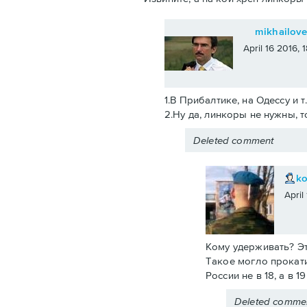
mikhailov
April 16 2016,
1.В Прибалтике, на Одессу и т
2.Ну да, линкоры не нужны, т
Deleted comment
k
April
Кому удерживать? Эт
Такое могло прокати
России не в 18, а в 
Deleted comme