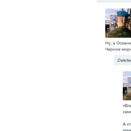
Ну, а Осман
Черное море
Delet
=Вл
сам
А к
нич