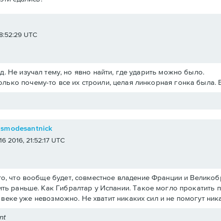
e
 18:52:29 UTC
.д. Не изучал тему, но явно найти, где ударить можно было.
олько почему-то все их строили, целая линкорная гонка была. 
osmodesantnick
 16 2016, 21:52:17 UTC
о, что вообще будет, совместное владение Франции и Великобри
ть раньше. Как Гибралтар у Испании. Такое могло прокатить 
19 веке уже невозможно. Не хватит никаких сил и не помогут ни
nt