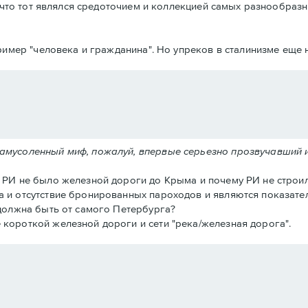
что тот являлся средоточием и коллекцией самых разнообразн
имер "человека и гражданина". Но упреков в сталинизме еще н
замусоленный миф, пожалуй, впервые серьезно прозвучавший 
в РИ не было железной дороги до Крыма и почему РИ не строил
а и отсутствие бронированных пароходов и являются показател
 должна быть от самого Петербурга?
 короткой железной дороги и сети "река/железная дорога".