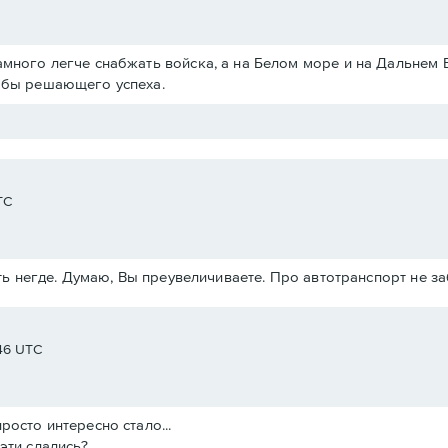
амного легче снабжать войска, а на Белом море и на Дальнем 
ь бы решающего успеха.
TC
ь негде. Думаю, Вы преувеличиваете. Про автотранспорт не з
:46 UTC
росто интересно стало...
эти сдались?