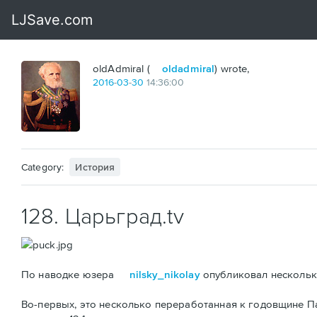
oldAdmiral (
oldadmiral
) wrote,
2016
-
03
-
30
14:36:00
Category:
История
128. Царьград.tv
По наводке юзера
nilsky_nikolay
опубликовал несколько
Во-первых, это несколько переработанная к годовщине 