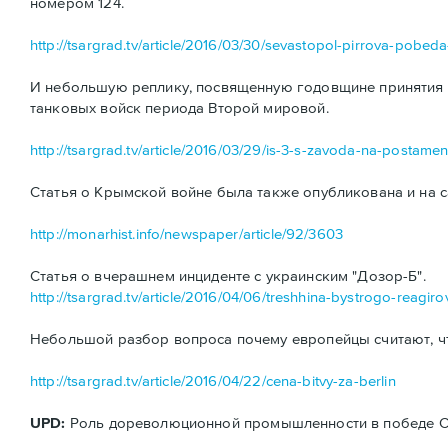
номером 124.
http://tsargrad.tv/article/2016/03/30/sevastopol-pirrova-pobe
И небольшую реплику, посвященную годовщине принятия н
танковых войск периода Второй мировой.
http://tsargrad.tv/article/2016/03/29/is-3-s-zavoda-na-postamen
Статья о Крымской войне была также опубликована и на с
http://monarhist.info/newspaper/article/92/3603
Статья о вчерашнем инциденте с украинским "Дозор-Б".
http://tsargrad.tv/article/2016/04/06/treshhina-bystrogo-reagiro
Небольшой разбор вопроса почему европейцы считают, ч
http://tsargrad.tv/article/2016/04/22/cena-bitvy-za-berlin
UPD:
Роль дореволюционной промышленности в победе ССС