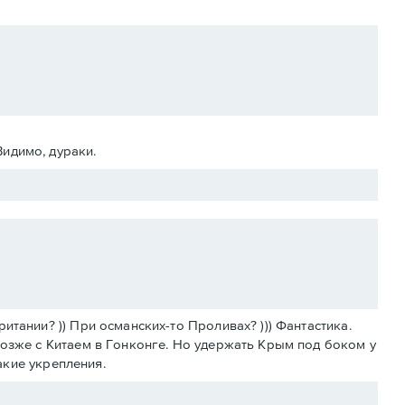
Видимо, дураки.
тании? )) При османских-то Проливах? ))) Фантастика.
позже с Китаем в Гонконге. Но удержать Крым под боком у
какие укрепления.