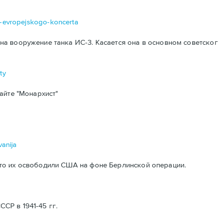
da-evropejskogo-koncerta
а вооружение танка ИС-3. Касается она в основном советског
ty
айте "Монархист"
vanija
то их освободили США на фоне Берлинской операции.
Р в 1941-45 гг.