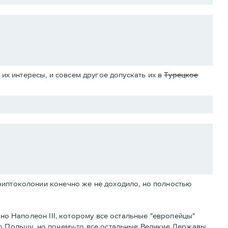
их интересы, и совсем другое допускать их в
Турецкое
риптоколонии конечно же не доходило, но полностью
тно Наполеон III, которому все остальные "европейцы"
ю Польшу, но почему-то все остальные Великие Державы