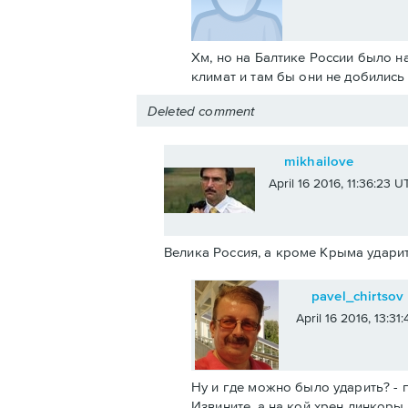
Хм, но на Балтике России было н
климат и там бы они не добилис
Deleted comment
mikhailove
April 16 2016, 11:36:23 U
Велика Россия, а кроме Крыма ударит
pavel_chirtsov
April 16 2016, 13:31
Ну и где можно было ударить? - п
Извините, а на кой хрен линкоры 