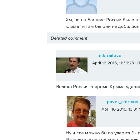
Хм, но на Балтике России было н
климат и там бы они не добилис
Deleted comment
mikhailove
April 16 2016, 11:36:23 U
Велика Россия, а кроме Крыма ударит
pavel_chirtsov
April 16 2016, 13:31
Ну и где можно было ударить? - п
Извините, а на кой хрен линкоры 