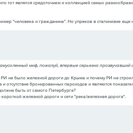
что тот являлся средоточием и коллекцией самых разнообразн
имер "человека и гражданина". Но упреков в сталинизме еще н
замусоленный миф, пожалуй, впервые серьезно прозвучавший 
в РИ не было железной дороги до Крыма и почему РИ не строил
а и отсутствие бронированных пароходов и являются показател
 должна быть от самого Петербурга?
 короткой железной дороги и сети "река/железная дорога".