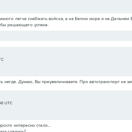
амного легче снабжать войска, а на Белом море и на Дальнем 
ь бы решающего успеха.
TC
ь негде. Думаю, Вы преувеличиваете. Про автотранспорт не з
:46 UTC
росто интересно стало...
эти сдались?