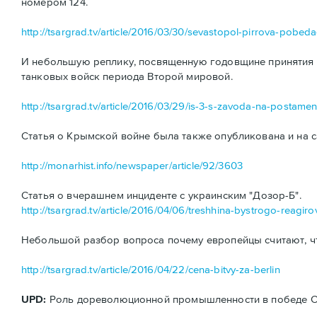
номером 124.
http://tsargrad.tv/article/2016/03/30/sevastopol-pirrova-pobe
И небольшую реплику, посвященную годовщине принятия н
танковых войск периода Второй мировой.
http://tsargrad.tv/article/2016/03/29/is-3-s-zavoda-na-postamen
Статья о Крымской войне была также опубликована и на с
http://monarhist.info/newspaper/article/92/3603
Статья о вчерашнем инциденте с украинским "Дозор-Б".
http://tsargrad.tv/article/2016/04/06/treshhina-bystrogo-reagiro
Небольшой разбор вопроса почему европейцы считают, ч
http://tsargrad.tv/article/2016/04/22/cena-bitvy-za-berlin
UPD:
Роль дореволюционной промышленности в победе ССС