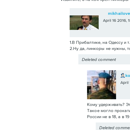
mikhailov
April 16 2016,
1.В Прибалтике, на Одессу и т
2.Ну да, линкоры не нужны, т
Deleted comment
k
April
Кому удерживать? Эт
Такое могло прокати
России не в 18, а в 
Deleted comme