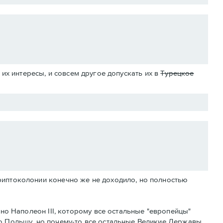
их интересы, и совсем другое допускать их в
Турецкое
риптоколонии конечно же не доходило, но полностью
тно Наполеон III, которому все остальные "европейцы"
ю Польшу, но почему-то все остальные Великие Державы