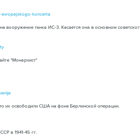
da-evropejskogo-koncerta
а вооружение танка ИС-3. Касается она в основном советског
ty
айте "Монархист"
vanija
то их освободили США на фоне Берлинской операции.
Р в 1941-45 гг.