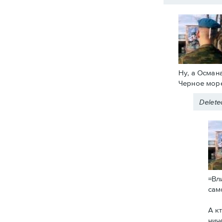
Ну, а Осман
Черное море
Delet
=Вл
сам
А к
нич