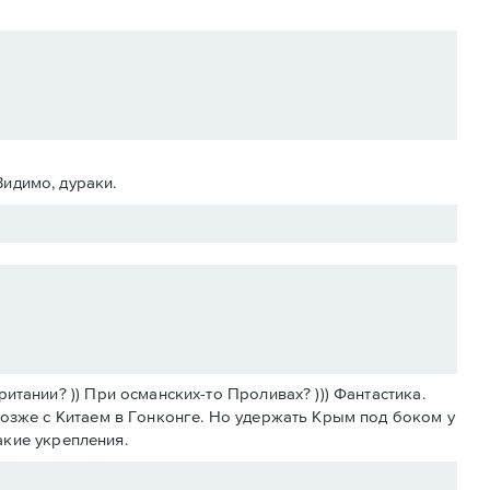
Видимо, дураки.
тании? )) При османских-то Проливах? ))) Фантастика.
позже с Китаем в Гонконге. Но удержать Крым под боком у
какие укрепления.