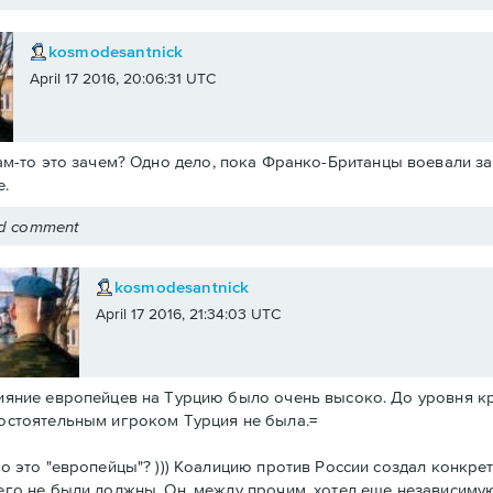
kosmodesantnick
April 17 2016, 20:06:31 UTC
ам-то это зачем? Одно дело, пока Франко-Британцы воевали за 
.
ed comment
kosmodesantnick
April 17 2016, 21:34:03 UTC
ияние европейцев на Турцию было очень высоко. До уровня к
остоятельным игроком Турция не была.=
то это "европейцы"? ))) Коалицию против России создал конкре
его не были должны. Он, между прочим, хотел еще независиму