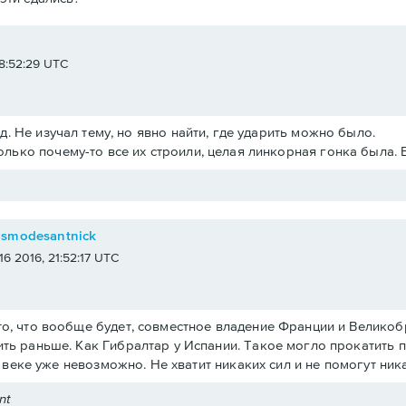
e
 18:52:29 UTC
.д. Не изучал тему, но явно найти, где ударить можно было.
олько почему-то все их строили, целая линкорная гонка была. 
osmodesantnick
 16 2016, 21:52:17 UTC
о, что вообще будет, совместное владение Франции и Великобри
ть раньше. Как Гибралтар у Испании. Такое могло прокатить 
19 веке уже невозможно. Не хватит никаких сил и не помогут ни
nt