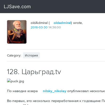
oldAdmiral (
oldadmiral
) wrote,
2016
-
03
-
30
14:36:00
Category:
История
128. Царьград.tv
По наводке юзера
nilsky_nikolay
опубликовал несколько
Во-первых, это несколько переработанная к годовщине 