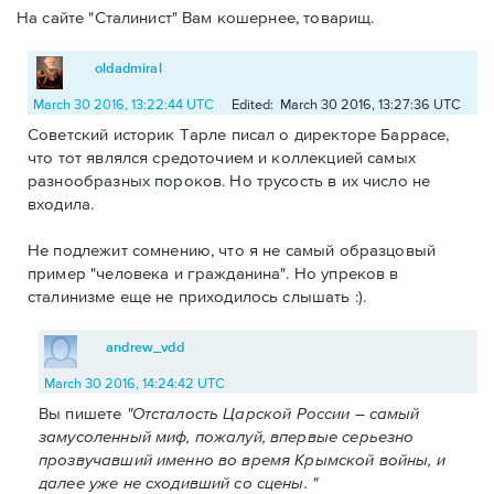
На сайте "Сталинист" Вам кошернее, товарищ.
oldadmiral
March 30 2016, 13:22:44 UTC
Edited: March 30 2016, 13:27:36 UTC
Советский историк Тарле писал о директоре Баррасе,
что тот являлся средоточием и коллекцией самых
разнообразных пороков. Но трусость в их число не
входила.
Не подлежит сомнению, что я не самый образцовый
пример "человека и гражданина". Но упреков в
сталинизме еще не приходилось слышать :).
andrew_vdd
March 30 2016, 14:24:42 UTC
Вы пишете
"Отсталость Царской России – самый
замусоленный миф, пожалуй, впервые серьезно
прозвучавший именно во время Крымской войны, и
далее уже не сходивший со сцены. "