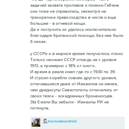
задачей захвата проливов и поимки Гебена
они тоже не справились, несмотря на
трехкратное превосходство в числе и еще
большее - в огневой мощи.
Да и построить их удалось исключительно
благодаря британской помощи, без нее было
б никак.
у СССРа и в мирное время получалось плохо
Только начинал СССР отнюдь не с уровня
1913, а примерно с 18% от оного.
И время в реале имел где-то с 1930 по 39.
И строил корабли совсем другого уровня,
отличавшиеся даже от Измаилов не менее,
чем дредноуты Севастополь отличались от
своих тезок - эскадренных броненосцев.
ЗЫ Ежели Вы забыли - Измаилы РИ не
потянула.
kosmodesantnick