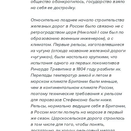
общество обанкротилось, государство взяло
на себя ее достройку.
Относительно позднее начало строительства
железных дорог в России было связано не с
ретроградством царя (Николай I сам был по
образованию военным инженером), а с
климатом. Первые рельсы, изготовлявшиеся
из чугуна (отсюда название железной дороги
«чугунка»), были настолько хрупкими, что
испытания одного из первых локомотивов
Ричарда Тревитика в 1804 году разбили их.
Перепады температур зимой и летом в
морском климате Британии были меньше,
чем в континентальном климате России,
поэтому технические требования к рельсам
для паровозов Стефенсона были ниже.
Рельсы, нормально ведущие себя в Британии,
в России могли лопнуть на морозе в первый
же сезон. Царскосельская дорога строилась
в том числе для того, чтобы понять,
достаточно ли хорош рельсовый металл