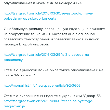
опубликованная в моем ЖЖ за номером 124.
http://tsargrad.tv/article/2016/03/30/sevastopol-pirrova-
pobeda-evropejskogo-koncerta
И небольшую реплику, посвященную годовщине принятия
на вооружение танка ИС-3. Касается она в основном
советского танкостроения и советских танковых войск
периода Второй мировой.
http://tsargrad.tv/article/2016/03/29/is-3-s-zavoda-na-
postamenty
Статья о Крымской войне была также опубликована и на
сайте "Монархист"
http://monarhist.info/newspaper/article/92/3603
Статья о вчерашнем инциденте с украинским "Дозор-Б".
http://tsargrad.tv/article/2016/04/06/treshhina-bystrogo-
reagirovanija