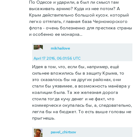
По Одессе и ударили, а был ли смысл там
высаживать армию? Куда из нее потом? А
Крым действительно большой кусок. который
легко оттяпать, главная база Черноморского
флота - очень болезненно для престижа страны
и особенно ее монарха...
mikhailove
April 17 2016, 06:01:56 UTC
Идея в том, что, если бы, например, ещё
сильнее вложились бы в защиту Крыма, то
это сказалось бы на других районах, они
стали бы уязвимее, а возможность манёвра у
коалиции была. Та же железная дорога
стоила тогда кучу денег и не факт, что
коммерчески окупалась бы, а, следовательно,
легла бы на бюджет. То есть выше головы не
прыгнешь.
pavel_chirtsov