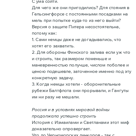
С ума сойти.
Для чего же они пригодились? Для стояния в
Гельсингфорсе с постоянными посадками на
мель при попытке куда-то из него выйти?
Версия о защите Питера несостоятельна,
потому как:
1. Сами немцы даже не догадывались, что
хотят его захватить.
2. Для обороны Финского залива если уж что
и строить, так размером поменьше и
маневренностью получше, числом поболее и
ценою подешевле, заточенное именно под эту
конкретную задачу.
3. Когда немцы хотели - оборонительные
рубежи Балтфлота они прорывали, и Гангуты
им ни разу не мешали.
Россия и в условиях мировой войны
продолжала успешно строить
История с Измаилами и Светланами этот миф
доказательно опровергает.
Что до Черноморских линкоров - так с