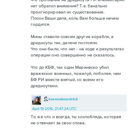
нет обратил внимания? Т.е. банально
проигнорировал их существование.
Плохи Ваши дела, коль Вам больше нечем
гордится.
Мины ставили совсем другие корабли, а
дредноуты так, далече постояли.
Что они были, что нет - на ходе и результатах
операции оно совершенно не сказалось.
Что до КБФ, так один Маринеско убил
вражеских военных, пожалуй, поболее, чем
БФ РИ вместе взятый, со всеми его
дредноутами.
kosmodesantnick
April 19 2016, 21:47:24 UTC
То же что и всегда, ты хохлоблядь, которая
не отвечает за свои слова.