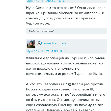
April 17 2016, 20:06:31 UTC
Ну, а Османам-то это зачем? Одно дело, пока
Франко-Британцы воевали за их интересы, и
совсем другое допускать их в
Турецкое
Черное море.
Deleted comment
kosmodesantnick
April 17 2016, 21:34:03 UTC
=Влияние европейцев на Турцию было очень
высоко. До уровня криптоколонии конечно
же не доходило, но полностью
самостоятельным игроком Турция не была.=
А кто это "европейцы"? ))) Коалицию против
России создал конкретно Наполеон III,
которому все остальные "европейцы" ничего
не были должны. Он, между прочим, хотел
еще независимую Польшу, но почему-то все
остальные Великие Державы внезапно