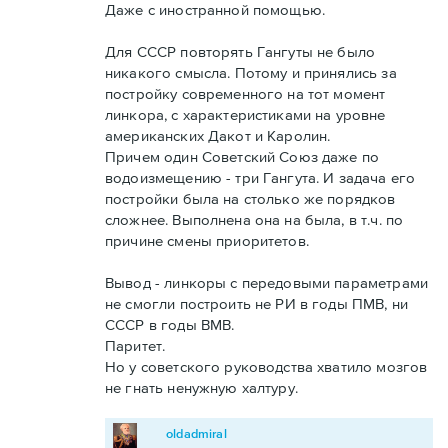
Даже с иностранной помощью.
Для СССР повторять Гангуты не было
никакого смысла. Потому и принялись за
постройку современного на тот момент
линкора, с характеристиками на уровне
американских Дакот и Каролин.
Причем один Советский Союз даже по
водоизмещению - три Гангута. И задача его
постройки была на столько же порядков
сложнее. Выполнена она на была, в т.ч. по
причине смены приоритетов.
Вывод - линкоры с передовыми параметрами
не смогли построить не РИ в годы ПМВ, ни
СССР в годы ВМВ.
Паритет.
Но у советского руководства хватило мозгов
не гнать ненужную халтуру.
oldadmiral