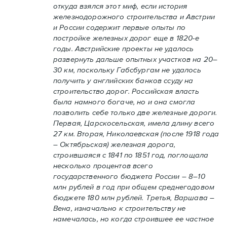
откуда взялся этот миф, если история
железнодорожного строительства и Австрии
и России содержит первые опыты по
постройке железных дорог еще в 1820-е
годы. Австрийские проекты не удалось
развернуть дальше опытных участков на 20–
30 км, поскольку Габсбургам не удалось
получить у английских банков ссуду на
строительство дорог. Российская власть
была намного богаче, но и она смогла
позволить себе только две железные дороги.
Первая, Царскосельская, имела длину всего
27 км. Вторая, Николаевская (после 1918 года
– Октябрьская) железная дорога,
строившаяся с 1841 по 1851 год, поглощала
несколько процентов всего
государственного бюджета России – 8–10
млн рублей в год при общем среднегодовом
бюджете 180 млн рублей. Третья, Варшава –
Вена, изначально к строительству не
намечалась, но когда строившее ее частное