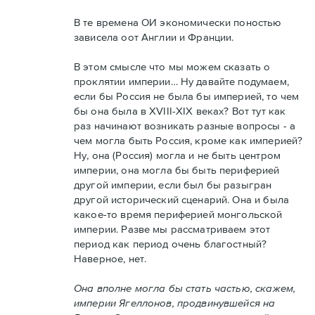
В те времена ОИ экономически поностью
зависела оот Англии и Франции.
В этом смысле что мы можем сказать о
проклятии империи… Ну давайте подумаем,
если бы Россия не была бы империей, то чем
бы она была в XVIII-XIX веках? Вот тут как
раз начинают возникать разные вопросы - а
чем могла быть Россия, кроме как империей?
Ну, она (Россия) могла и не быть центром
империи, она могла бы быть периферией
другой империи, если был бы разыгран
другой исторический сценарий. Она и была
какое-то время периферией монгольской
империи. Разве мы рассматриваем этот
период как период очень благостный?
Наверное, нет.
Она вполне могла бы стать частью, скажем,
империи Ягеллонов, продвинувшейся на