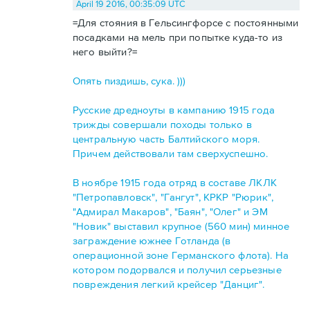
April 19 2016, 00:35:09 UTC
=Для стояния в Гельсингфорсе с постоянными
посадками на мель при попытке куда-то из
него выйти?=
Опять пиздишь, сука. )))
Русские дредноуты в кампанию 1915 года
трижды совершали походы только в
центральную часть Балтийского моря.
Причем действовали там сверхуспешно.
В ноябре 1915 года отряд в составе ЛКЛК
"Петропавловск", "Гангут", КРКР "Рюрик",
"Адмирал Макаров", "Баян", "Олег" и ЭМ
"Новик" выставил крупное (560 мин) минное
заграждение южнее Готланда (в
операционной зоне Германского флота). На
котором подорвался и получил серьезные
повреждения легкий крейсер "Данциг".