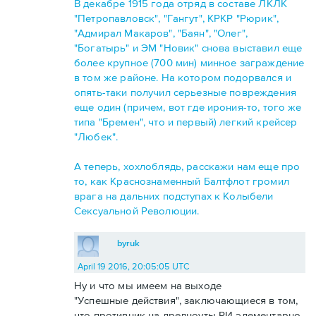
В декабре 1915 года отряд в составе ЛКЛК
"Петропавловск", "Гангут", КРКР "Рюрик",
"Адмирал Макаров", "Баян", "Олег",
"Богатырь" и ЭМ "Новик" снова выставил еще
более крупное (700 мин) минное заграждение
в том же районе. На котором подорвался и
опять-таки получил серьезные повреждения
еще один (причем, вот где ирония-то, того же
типа "Бремен", что и первый) легкий крейсер
"Любек".
А теперь, хохлоблядь, расскажи нам еще про
то, как Краснознаменный Балтфлот громил
врага на дальних подступах к Колыбели
Сексуальной Революции.
byruk
April 19 2016, 20:05:05 UTC
Ну и что мы имеем на выходе
"Успешные действия", заключающиеся в том,
что противник на дредноуты РИ элементарно