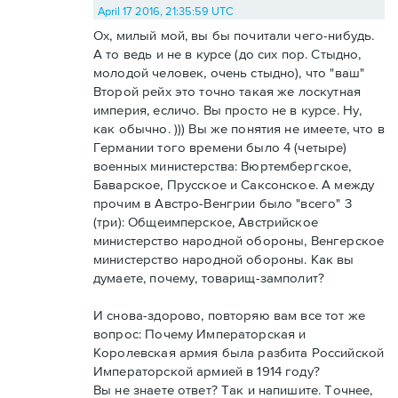
April 17 2016, 21:35:59 UTC
Ох, милый мой, вы бы почитали чего-нибудь.
А то ведь и не в курсе (до сих пор. Стыдно,
молодой человек, очень стыдно), что "ваш"
Второй рейх это точно такая же лоскутная
империя, есличо. Вы просто не в курсе. Ну,
как обычно. ))) Вы же понятия не имеете, что в
Германии того времени было 4 (четыре)
военных министерства: Вюртембергское,
Баварское, Прусское и Саксонское. А между
прочим в Австро-Венгрии было "всего" 3
(три): Общеимперское, Австрийское
министерство народной обороны, Венгерское
министерство народной обороны. Как вы
думаете, почему, товарищ-замполит?
И снова-здорово, повторяю вам все тот же
вопрос: Почему Императорская и
Королевская армия была разбита Российской
Императорской армией в 1914 году?
Вы не знаете ответ? Так и напишите. Точнее,