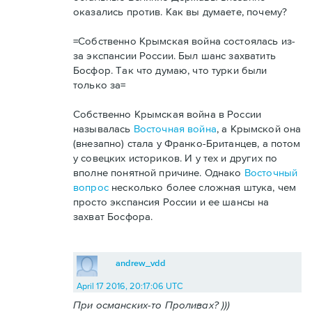
оказались против. Как вы думаете, почему?
=Собственно Крымская война состоялась из-
за экспансии России. Был шанс захватить
Босфор. Так что думаю, что турки были
только за=
Собственно Крымская война в России
называлась
Восточная война
, а Крымской она
(внезапно) стала у Франко-Британцев, а потом
у совецких историков. И у тех и других по
вполне понятной причине. Однако
Восточный
вопрос
несколько более сложная штука, чем
просто экспансия России и ее шансы на
захват Босфора.
andrew_vdd
April 17 2016, 20:17:06 UTC
При османских-то Проливах? )))