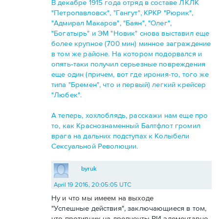
В декабре 1915 года отряд в составе ЛКЛК
"Петропавловск", "Гангут", КРКР "Рюрик",
"Адмирал Макаров", "Баян", "Олег",
"Богатырь" и ЭМ "Новик" снова выставил еще
более крупное (700 мин) минное заграждение
в том же районе. На котором подорвался и
опять-таки получил серьезные повреждения
еще один (причем, вот где ирония-то, того же
типа "Бремен", что и первый) легкий крейсер
"Любек".
А теперь, хохлоблядь, расскажи нам еще про
то, как Краснознаменный Балтфлот громил
врага на дальних подступах к Колыбели
Сексуальной Революции.
byruk
April 19 2016, 20:05:05 UTC
Ну и что мы имеем на выходе
"Успешные действия", заключающиеся в том,
что противник на дредноуты РИ элементарно