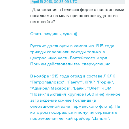
April 19 2016, 00:35:09 UTC
=Для стояния в Гельсингфорсе с постоянными
посадками на мель при попытке куда-то из
него выйти?=
Опять пиздишь, сука. )))
Русские дредноуты в кампанию 1915 года
трижды совершали походы только в
центральную часть Балтийского моря.
Причем действовали там сверхуспешно.
В ноябре 1915 года отряд в составе ЛКЛК
"Петропавловск", "Гангут", КРКР "Рюрик",
"Адмирал Макаров", "Баян", "Олег" и ЭМ
"Новик" выставил крупное (560 мин) минное
заграждение южнее Готланда (в
операционной зоне Германского флота). На
котором подорвался и получил серьезные
повреждения легкий крейсер "Данциг".