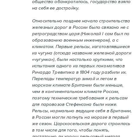
общество обанкротилось, государство взяло
на себя ее достройку.
Относительно позднее начало строительства
железных дорог в России было связано не с
ретроградством царя (Николай I сам был по
образованию военным инженером), а с
климатом. Первые рельсы, изготовлявшиеся
из чугуна (отсюда название железной дороги
«чугунка»), были настолько хрупкими, что
испытания одного из первых локомотивов
Ричарда Тревитика в 1804 году разбили их.
Перепады температур зимой и летом в
морском климате Британии были меньше,
чем в континентальном климате России,
поэтому технические требования к рельсам
для паровозов Стефенсона были ниже.
Рельсы, нормально ведущие себя в Британии,
в России могли лопнуть на морозе в первый
же сезон. Царскосельская дорога строилась
в том числе для того, чтобы понять,
достаточно ли хорош рельсовый металл