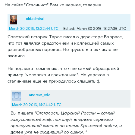
На сайте "Сталинист" Вам кошернее, товарищ.
oldadmiral
March 30 2016, 13:22:44 UTC
Edited: March 30 2016, 13:27:36 UTC
Советский историк Тарле писал о директоре Баррасе,
что тот являлся средоточием и коллекцией самых
разнообразных пороков. Но трусость в их число не
входила.
Не подлежит сомнению, что я не самый образцовый
пример "человека и гражданина". Но упреков в
сталинизме еще не приходилось слышать :).
andrew_vdd
March 30 2016, 14:24:42 UTC
Вы пишете
"Отсталость Царской России – самый
замусоленный миф, пожалуй, впервые серьезно
прозвучавший именно во время Крымской войны, и
далее уже не сходивший со сцены. "