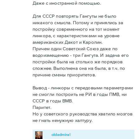
Даже с иностранной помощью.
Для СССР повторять Гангуты не было
никакого смысла. Потому и принялись за
постройку современного на тот момент
линкора, с характеристиками на уровне
американских Дакот и Каролин.
Причем один Советский Союз даже по
водоизмещению - три Гангута. И задача его
постройки была на столько же порядков
сложнее. Выполнена она на была, в т.ч. по
причине смены приоритетов.
Вывод - линкоры с передовыми параметрами
не смогли построить не РИ в годы ПМВ, ни
СССР в годы ВМВ.
Паритет.
Но у советского руководства хватило мозгов
не гнать ненужную халтуру.
oldadmiral