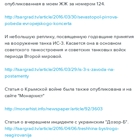
опубликованная в моем ЖЖ за номером 124.
http://tsargrad.tv/article/2016/03/30/sevastopol-pirrova-
pobeda-evropejskogo-koncerta
И небольшую реплику, посвященную годовщине принятия
на вооружение танка ИС-3. Касается она в основном
советского танкостроения и советских танковых войск
периода Второй мировой.
http://tsargrad.tv/article/2016/03/29/is-3-s-zavoda-na-
postamenty
Статья о Крымской войне была также опубликована и на
сайте "Монархист"
http://monarhist.info/newspaper/article/92/3603
Статья о вчерашнем инциденте с украинским "Дозор-Б".
http://tsargrad.tv/article/2016/04/06/treshhina-bystrogo-
reagirovanija