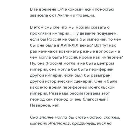
В те времена ОИ экономически поностью
зависела оот Англии и Франции.
В этом смысле что мы можем сказать о
проклятии империи… Ну давайте подумаем,
если бы Россия не была бы империей, то чем
бы она была в XVIII-XIX веках? Вот тут как
раз начинают возникать разные вопросы - а
чем могла быть Россия, кроме как империей?
Ну, она (Россия) могла и не быть центром
империи, она могла бы быть периферией
другой империи, если был бы разыгран
другой исторический сценарий. Она и была
какое-то время периферией монгольской
империи. Разве мы рассматриваем этот
период как период очень благостный?
Наверное, нет.
Она вполне могла бы стать частью, скажем,
империи Ягеллонов, продвинувшейся на