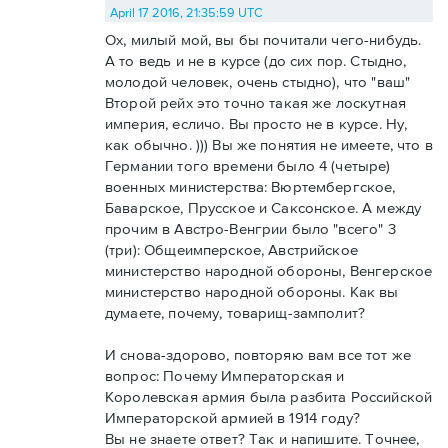
April 17 2016, 21:35:59 UTC
Ох, милый мой, вы бы почитали чего-нибудь.
А то ведь и не в курсе (до сих пор. Стыдно,
молодой человек, очень стыдно), что "ваш"
Второй рейх это точно такая же лоскутная
империя, есличо. Вы просто не в курсе. Ну,
как обычно. ))) Вы же понятия не имеете, что в
Германии того времени было 4 (четыре)
военных министерства: Вюртембергское,
Баварское, Прусское и Саксонское. А между
прочим в Австро-Венгрии было "всего" 3
(три): Общеимперское, Австрийское
министерство народной обороны, Венгерское
министерство народной обороны. Как вы
думаете, почему, товарищ-замполит?
И снова-здорово, повторяю вам все тот же
вопрос: Почему Императорская и
Королевская армия была разбита Российской
Императорской армией в 1914 году?
Вы не знаете ответ? Так и напишите. Точнее,