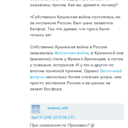
оказались против. Как вы думаете, почему?
=Собственно Крымская война состоялась из-
за экспансии России. Был шанс захватить
Босфор. Так что думаю, что турки были
только за=
Собственно Крымская война в России
называлась
Восточная война
, а Крымской она
(внезапно) стала у Франко-Британцев, а потом
у совецких историков. И у тех и других по
вполне понятной причине. Однако
Восточный
вопрос
несколько более сложная штука, чем
просто экспансия России и ее шансы на
захват Босфора.
andrew_vdd
April 17 2016, 20:17:06 UTC
При османских-то Проливах? )))