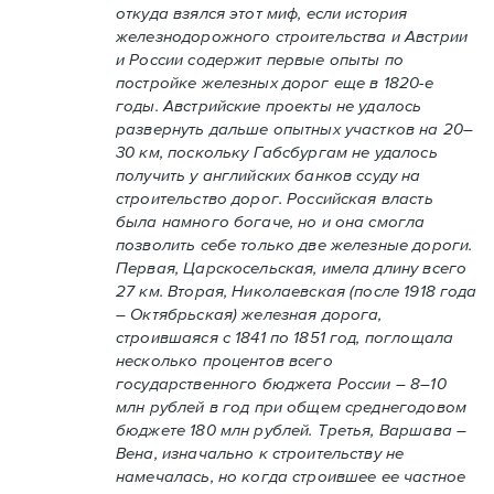
откуда взялся этот миф, если история
железнодорожного строительства и Австрии
и России содержит первые опыты по
постройке железных дорог еще в 1820-е
годы. Австрийские проекты не удалось
развернуть дальше опытных участков на 20–
30 км, поскольку Габсбургам не удалось
получить у английских банков ссуду на
строительство дорог. Российская власть
была намного богаче, но и она смогла
позволить себе только две железные дороги.
Первая, Царскосельская, имела длину всего
27 км. Вторая, Николаевская (после 1918 года
– Октябрьская) железная дорога,
строившаяся с 1841 по 1851 год, поглощала
несколько процентов всего
государственного бюджета России – 8–10
млн рублей в год при общем среднегодовом
бюджете 180 млн рублей. Третья, Варшава –
Вена, изначально к строительству не
намечалась, но когда строившее ее частное