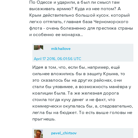
По Одессе и ударили, а был ли смысл там
высаживать армию? Куда из нее потом? А
Крым действительно большой кусок. который
легко оттяпать, главная база Черноморского
флота - очень болезненно для престижа страны
и особенно ее монарха...
mikhailove
April 17 2016, 06:01:56 UTC
Идея в том, что, если бы, например, ещё
сильнее вложились бы в защиту Крыма, то
это сказалось бы на других районах, они
стали бы уязвимее, а возможность манёвра у
коалиции была. Та же железная дорога
стоила тогда кучу денег и не факт, что
коммерчески окупалась бы, а, следовательно,
легла бы на бюджет. То есть выше головы не
прыгнешь.
pavel_chirtsov