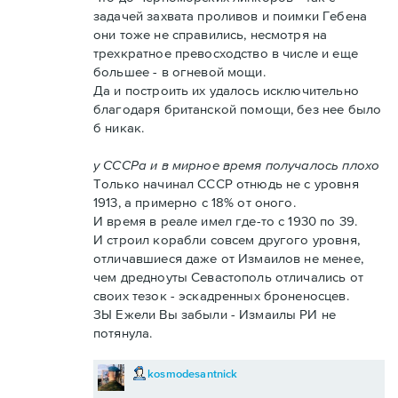
задачей захвата проливов и поимки Гебена
они тоже не справились, несмотря на
трехкратное превосходство в числе и еще
большее - в огневой мощи.
Да и построить их удалось исключительно
благодаря британской помощи, без нее было
б никак.
у СССРа и в мирное время получалось плохо
Только начинал СССР отнюдь не с уровня
1913, а примерно с 18% от оного.
И время в реале имел где-то с 1930 по 39.
И строил корабли совсем другого уровня,
отличавшиеся даже от Измаилов не менее,
чем дредноуты Севастополь отличались от
своих тезок - эскадренных броненосцев.
ЗЫ Ежели Вы забыли - Измаилы РИ не
потянула.
kosmodesantnick