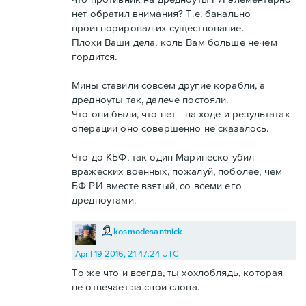
нет обратил внимания? Т.е. банально
проигнорировал их существование.
Плохи Ваши дела, коль Вам больше нечем
гордится.
Мины ставили совсем другие корабли, а
дредноуты так, далече постояли.
Что они были, что нет - на ходе и результатах
операции оно совершенно не сказалось.
Что до КБФ, так один Маринеско убил
вражеских военных, пожалуй, поболее, чем
БФ РИ вместе взятый, со всеми его
дредноутами.
kosmodesantnick
April 19 2016, 21:47:24 UTC
То же что и всегда, ты хохлоблядь, которая
не отвечает за свои слова.