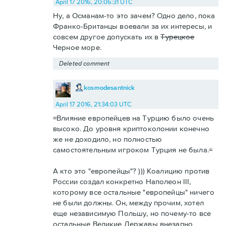
April 17 2016, 20:06:31 UTC
Ну, а Османам-то это зачем? Одно дело, пока
Франко-Британцы воевали за их интересы, и
совсем другое допускать их в
Турецкое
Черное море.
Deleted comment
kosmodesantnick
April 17 2016, 21:34:03 UTC
=Влияние европейцев на Турцию было очень
высоко. До уровня криптоколонии конечно
же не доходило, но полностью
самостоятельным игроком Турция не была.=
А кто это "европейцы"? ))) Коалицию против
России создал конкретно Наполеон III,
которому все остальные "европейцы" ничего
не были должны. Он, между прочим, хотел
еще независимую Польшу, но почему-то все
остальные Великие Державы внезапно