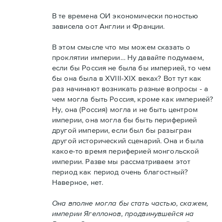
В те времена ОИ экономически поностью
зависела оот Англии и Франции.
В этом смысле что мы можем сказать о
проклятии империи… Ну давайте подумаем,
если бы Россия не была бы империей, то чем
бы она была в XVIII-XIX веках? Вот тут как
раз начинают возникать разные вопросы - а
чем могла быть Россия, кроме как империей?
Ну, она (Россия) могла и не быть центром
империи, она могла бы быть периферией
другой империи, если был бы разыгран
другой исторический сценарий. Она и была
какое-то время периферией монгольской
империи. Разве мы рассматриваем этот
период как период очень благостный?
Наверное, нет.
Она вполне могла бы стать частью, скажем,
империи Ягеллонов, продвинувшейся на