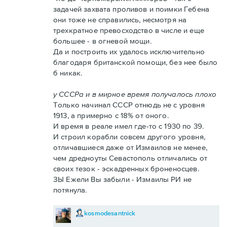
задачей захвата проливов и поимки Гебена
они тоже не справились, несмотря на
трехкратное превосходство в числе и еще
большее - в огневой мощи.
Да и построить их удалось исключительно
благодаря британской помощи, без нее было
б никак.
у СССРа и в мирное время получалось плохо
Только начинал СССР отнюдь не с уровня
1913, а примерно с 18% от оного.
И время в реале имел где-то с 1930 по 39.
И строил корабли совсем другого уровня,
отличавшиеся даже от Измаилов не менее,
чем дредноуты Севастополь отличались от
своих тезок - эскадренных броненосцев.
ЗЫ Ежели Вы забыли - Измаилы РИ не
потянула.
kosmodesantnick