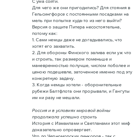
С ума сойти.
Для чего же они пригодились? Для стояния в
Гельсингфорсе с постоянными посадками на
мель при попытке куда-то из него выйти?
Версия о защите Питера несостоятельна,
потому как:
1. Сами немцы даже не догадывались, что
хотят его захватить.
2. Для обороны Финского залива если уж что
и строить, так размером поменьше и
маневренностью получше, числом поболее и
ценою подешевле, заточенное именно под эту
конкретную задачу.
3. Когда немцы хотели - оборонительные
рубежи Балтфлота они прорывали, и Гангуты
им ни разу не мешали.
Россия и в условиях мировой войны
продолжала успешно строить
История с Измаилами и Светланами этот миф
доказательно опровергает.
Что до Черноморских линкоров - так с