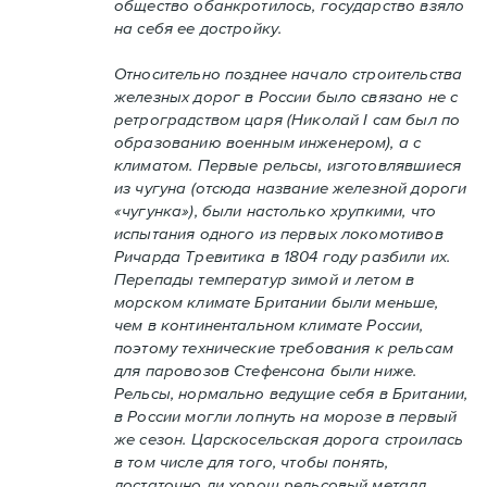
общество обанкротилось, государство взяло
на себя ее достройку.
Относительно позднее начало строительства
железных дорог в России было связано не с
ретроградством царя (Николай I сам был по
образованию военным инженером), а с
климатом. Первые рельсы, изготовлявшиеся
из чугуна (отсюда название железной дороги
«чугунка»), были настолько хрупкими, что
испытания одного из первых локомотивов
Ричарда Тревитика в 1804 году разбили их.
Перепады температур зимой и летом в
морском климате Британии были меньше,
чем в континентальном климате России,
поэтому технические требования к рельсам
для паровозов Стефенсона были ниже.
Рельсы, нормально ведущие себя в Британии,
в России могли лопнуть на морозе в первый
же сезон. Царскосельская дорога строилась
в том числе для того, чтобы понять,
достаточно ли хорош рельсовый металл