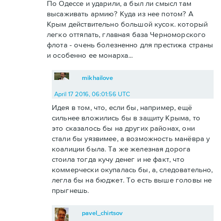
По Одессе и ударили, а был ли смысл там
высаживать армию? Куда из нее потом? А
Крым действительно большой кусок. который
легко оттяпать, главная база Черноморского
флота - очень болезненно для престижа страны
и особенно ее монарха...
mikhailove
April 17 2016, 06:01:56 UTC
Идея в том, что, если бы, например, ещё
сильнее вложились бы в защиту Крыма, то
это сказалось бы на других районах, они
стали бы уязвимее, а возможность манёвра у
коалиции была. Та же железная дорога
стоила тогда кучу денег и не факт, что
коммерчески окупалась бы, а, следовательно,
легла бы на бюджет. То есть выше головы не
прыгнешь.
pavel_chirtsov