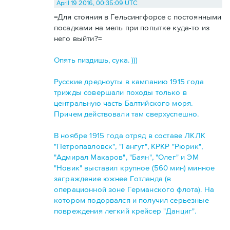
April 19 2016, 00:35:09 UTC
=Для стояния в Гельсингфорсе с постоянными
посадками на мель при попытке куда-то из
него выйти?=
Опять пиздишь, сука. )))
Русские дредноуты в кампанию 1915 года
трижды совершали походы только в
центральную часть Балтийского моря.
Причем действовали там сверхуспешно.
В ноябре 1915 года отряд в составе ЛКЛК
"Петропавловск", "Гангут", КРКР "Рюрик",
"Адмирал Макаров", "Баян", "Олег" и ЭМ
"Новик" выставил крупное (560 мин) минное
заграждение южнее Готланда (в
операционной зоне Германского флота). На
котором подорвался и получил серьезные
повреждения легкий крейсер "Данциг".