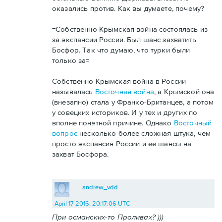
оказались против. Как вы думаете, почему?
=Собственно Крымская война состоялась из-
за экспансии России. Был шанс захватить
Босфор. Так что думаю, что турки были
только за=
Собственно Крымская война в России
называлась
Восточная война
, а Крымской она
(внезапно) стала у Франко-Британцев, а потом
у совецких историков. И у тех и других по
вполне понятной причине. Однако
Восточный
вопрос
несколько более сложная штука, чем
просто экспансия России и ее шансы на
захват Босфора.
andrew_vdd
April 17 2016, 20:17:06 UTC
При османских-то Проливах? )))