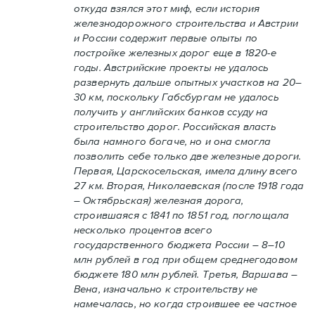
откуда взялся этот миф, если история
железнодорожного строительства и Австрии
и России содержит первые опыты по
постройке железных дорог еще в 1820-е
годы. Австрийские проекты не удалось
развернуть дальше опытных участков на 20–
30 км, поскольку Габсбургам не удалось
получить у английских банков ссуду на
строительство дорог. Российская власть
была намного богаче, но и она смогла
позволить себе только две железные дороги.
Первая, Царскосельская, имела длину всего
27 км. Вторая, Николаевская (после 1918 года
– Октябрьская) железная дорога,
строившаяся с 1841 по 1851 год, поглощала
несколько процентов всего
государственного бюджета России – 8–10
млн рублей в год при общем среднегодовом
бюджете 180 млн рублей. Третья, Варшава –
Вена, изначально к строительству не
намечалась, но когда строившее ее частное