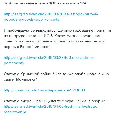
опубликованная в моем ЖЖ за номером 124.
http://tsargrad.tv/article/2016/03/30/sevastopol-pirrova-
pobeda-evropejskogo-koncerta
И небольшую реплику, посвященную годовщине принятия
на вооружение танка ИС-3. Касается она в основном
советского танкостроения и советских танковых войск
периода Второй мировой.
http://tsargrad.tv/article/2016/03/29/is-3-s-zavoda-na-
postamenty
Статья о Крымской войне была также опубликована и на
сайте "Монархист"
http://monarhist.info/newspaper/article/92/3603
Статья о вчерашнем инциденте с украинским "Дозор-Б".
http://tsargrad.tv/article/2016/04/06/treshhina-bystrogo-
reagirovanija