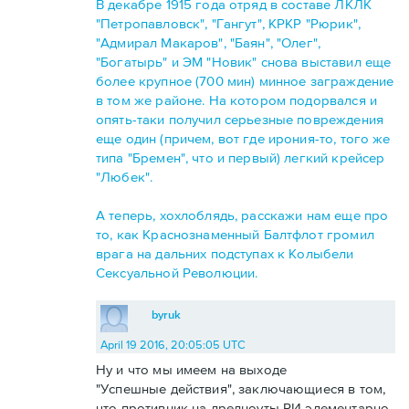
В декабре 1915 года отряд в составе ЛКЛК
"Петропавловск", "Гангут", КРКР "Рюрик",
"Адмирал Макаров", "Баян", "Олег",
"Богатырь" и ЭМ "Новик" снова выставил еще
более крупное (700 мин) минное заграждение
в том же районе. На котором подорвался и
опять-таки получил серьезные повреждения
еще один (причем, вот где ирония-то, того же
типа "Бремен", что и первый) легкий крейсер
"Любек".
А теперь, хохлоблядь, расскажи нам еще про
то, как Краснознаменный Балтфлот громил
врага на дальних подступах к Колыбели
Сексуальной Революции.
byruk
April 19 2016, 20:05:05 UTC
Ну и что мы имеем на выходе
"Успешные действия", заключающиеся в том,
что противник на дредноуты РИ элементарно