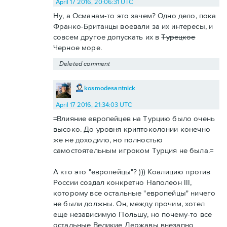
April 17 2016, 20:06:31 UTC
Ну, а Османам-то это зачем? Одно дело, пока
Франко-Британцы воевали за их интересы, и
совсем другое допускать их в
Турецкое
Черное море.
Deleted comment
kosmodesantnick
April 17 2016, 21:34:03 UTC
=Влияние европейцев на Турцию было очень
высоко. До уровня криптоколонии конечно
же не доходило, но полностью
самостоятельным игроком Турция не была.=
А кто это "европейцы"? ))) Коалицию против
России создал конкретно Наполеон III,
которому все остальные "европейцы" ничего
не были должны. Он, между прочим, хотел
еще независимую Польшу, но почему-то все
остальные Великие Державы внезапно