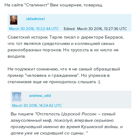
На сайте "Сталинист" Вам кошернее, товарищ.
oldadmiral
March 30 2016, 13:22:44 UTC
Edited: March 30 2016, 13:27:36 UTC
Советский историк Тарле писал о директоре Баррасе,
что тот являлся средоточием и коллекцией самых
разнообразных пороков. Но трусость в их число не
входила.
Не подлежит сомнению, что я не самый образцовый
пример "человека и гражданина". Но упреков в
сталинизме еще не приходилось слышать :).
andrew_vdd
March 30 2016, 14:24:42 UTC
Вы пишете
"Отсталость Царской России – самый
замусоленный миф, пожалуй, впервые серьезно
прозвучавший именно во время Крымской войны, и
далее уже не сходивший со сцены. "