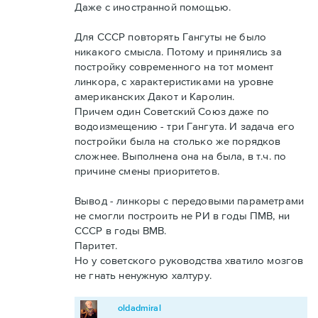
Даже с иностранной помощью.
Для СССР повторять Гангуты не было
никакого смысла. Потому и принялись за
постройку современного на тот момент
линкора, с характеристиками на уровне
американских Дакот и Каролин.
Причем один Советский Союз даже по
водоизмещению - три Гангута. И задача его
постройки была на столько же порядков
сложнее. Выполнена она на была, в т.ч. по
причине смены приоритетов.
Вывод - линкоры с передовыми параметрами
не смогли построить не РИ в годы ПМВ, ни
СССР в годы ВМВ.
Паритет.
Но у советского руководства хватило мозгов
не гнать ненужную халтуру.
oldadmiral