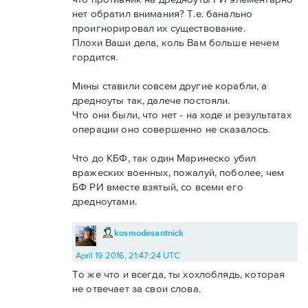
нет обратил внимания? Т.е. банально
проигнорировал их существование.
Плохи Ваши дела, коль Вам больше нечем
гордится.
Мины ставили совсем другие корабли, а
дредноуты так, далече постояли.
Что они были, что нет - на ходе и результатах
операции оно совершенно не сказалось.
Что до КБФ, так один Маринеско убил
вражеских военных, пожалуй, поболее, чем
БФ РИ вместе взятый, со всеми его
дредноутами.
kosmodesantnick
April 19 2016, 21:47:24 UTC
То же что и всегда, ты хохлоблядь, которая
не отвечает за свои слова.