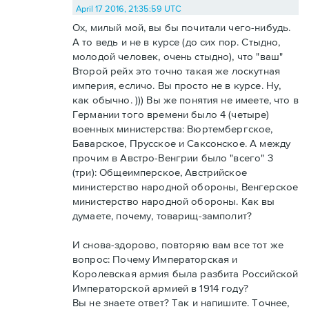
April 17 2016, 21:35:59 UTC
Ох, милый мой, вы бы почитали чего-нибудь.
А то ведь и не в курсе (до сих пор. Стыдно,
молодой человек, очень стыдно), что "ваш"
Второй рейх это точно такая же лоскутная
империя, есличо. Вы просто не в курсе. Ну,
как обычно. ))) Вы же понятия не имеете, что в
Германии того времени было 4 (четыре)
военных министерства: Вюртембергское,
Баварское, Прусское и Саксонское. А между
прочим в Австро-Венгрии было "всего" 3
(три): Общеимперское, Австрийское
министерство народной обороны, Венгерское
министерство народной обороны. Как вы
думаете, почему, товарищ-замполит?
И снова-здорово, повторяю вам все тот же
вопрос: Почему Императорская и
Королевская армия была разбита Российской
Императорской армией в 1914 году?
Вы не знаете ответ? Так и напишите. Точнее,