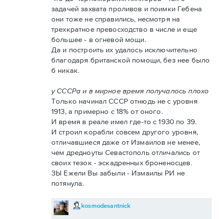
задачей захвата проливов и поимки Гебена
они тоже не справились, несмотря на
трехкратное превосходство в числе и еще
большее - в огневой мощи.
Да и построить их удалось исключительно
благодаря британской помощи, без нее было
б никак.
у СССРа и в мирное время получалось плохо
Только начинал СССР отнюдь не с уровня
1913, а примерно с 18% от оного.
И время в реале имел где-то с 1930 по 39.
И строил корабли совсем другого уровня,
отличавшиеся даже от Измаилов не менее,
чем дредноуты Севастополь отличались от
своих тезок - эскадренных броненосцев.
ЗЫ Ежели Вы забыли - Измаилы РИ не
потянула.
kosmodesantnick