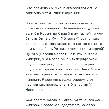
В те времена ОИ экономически поностью
зависела оот Англии и Франции.
В этом смысле что мы можем сказать о
проклятии империи… Ну давайте подумаем,
если бы Россия не была бы империей, то чем
бы она была в XVIII-XIX веках? Вот тут как
раз начинают возникать разные вопросы - а
чем могла быть Россия, кроме как империей?
Ну, она (Россия) могла и не быть центром
империи, она могла бы быть периферией
другой империи, если был бы разыгран
другой исторический сценарий. Она и была
какое-то время периферией монгольской
империи. Разве мы рассматриваем этот
период как период очень благостный?
Наверное, нет.
Она вполне могла бы стать частью, скажем,
империи Ягеллонов, продвинувшейся на