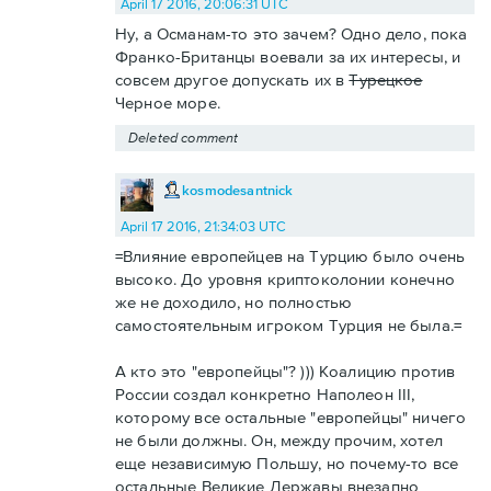
April 17 2016, 20:06:31 UTC
Ну, а Османам-то это зачем? Одно дело, пока
Франко-Британцы воевали за их интересы, и
совсем другое допускать их в
Турецкое
Черное море.
Deleted comment
kosmodesantnick
April 17 2016, 21:34:03 UTC
=Влияние европейцев на Турцию было очень
высоко. До уровня криптоколонии конечно
же не доходило, но полностью
самостоятельным игроком Турция не была.=
А кто это "европейцы"? ))) Коалицию против
России создал конкретно Наполеон III,
которому все остальные "европейцы" ничего
не были должны. Он, между прочим, хотел
еще независимую Польшу, но почему-то все
остальные Великие Державы внезапно