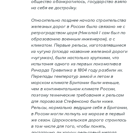
общество обанкротилось, государство взяло
на себя ее достройку.
Относительно позднее начало строительства
железных дорог в России было связано не с
ретроградством царя (Николай I сам был по
образованию военным инженером), а с
климатом. Первые рельсы, изготовлявшиеся
из чугуна (отсюда название железной дороги
«чугунка»), были настолько хрупкими, что
испытания одного из первых локомотивов
Ричарда Тревитика в 1804 году разбили их.
Перепады температур зимой и летом в
морском климате Британии были меньше,
чем в континентальном климате России,
поэтому технические требования к рельсам
для паровозов Стефенсона были ниже.
Рельсы, нормально ведущие себя в Британии,
в России могли лопнуть на морозе в первый
же сезон. Царскосельская дорога строилась
в том числе для того, чтобы понять,
достаточно ли хорош рельсовый металл