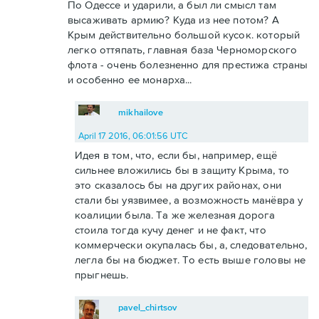
По Одессе и ударили, а был ли смысл там
высаживать армию? Куда из нее потом? А
Крым действительно большой кусок. который
легко оттяпать, главная база Черноморского
флота - очень болезненно для престижа страны
и особенно ее монарха...
mikhailove
April 17 2016, 06:01:56 UTC
Идея в том, что, если бы, например, ещё
сильнее вложились бы в защиту Крыма, то
это сказалось бы на других районах, они
стали бы уязвимее, а возможность манёвра у
коалиции была. Та же железная дорога
стоила тогда кучу денег и не факт, что
коммерчески окупалась бы, а, следовательно,
легла бы на бюджет. То есть выше головы не
прыгнешь.
pavel_chirtsov