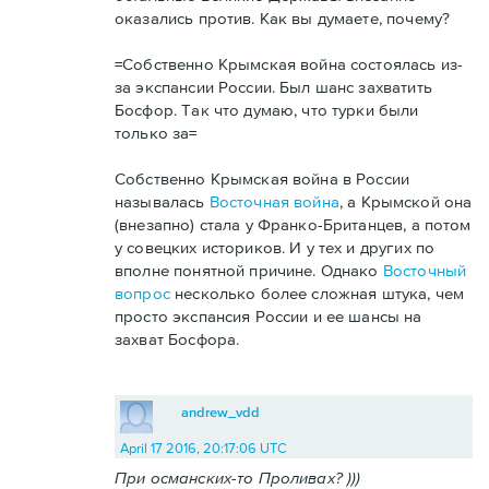
оказались против. Как вы думаете, почему?
=Собственно Крымская война состоялась из-
за экспансии России. Был шанс захватить
Босфор. Так что думаю, что турки были
только за=
Собственно Крымская война в России
называлась
Восточная война
, а Крымской она
(внезапно) стала у Франко-Британцев, а потом
у совецких историков. И у тех и других по
вполне понятной причине. Однако
Восточный
вопрос
несколько более сложная штука, чем
просто экспансия России и ее шансы на
захват Босфора.
andrew_vdd
April 17 2016, 20:17:06 UTC
При османских-то Проливах? )))