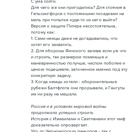
С ума сойти.
Для чего же они пригодились? Для стояния в
Гельсингфорсе с постоянными посадками на
мель при попытке куда-то из него выйти?
Версия о защите Питера несостоятельна,
потому как:
1. Сами немцы даже не догадывались, что
хотят его захватить.
2. Для обороны Финского залива если уж что
и строить, так размером поменьше и
маневренностью получше, числом поболее и
ценою подешевле, заточенное именно под эту
конкретную задачу.
3. Когда немцы хотели - оборонительные
рубежи Балтфлота они прорывали, и Гангуты
им ни разу не мешали.
Россия и в условиях мировой войны
продолжала успешно строить
История с Измаилами и Светланами этот миф
доказательно опровергает.
Что до Черноморских линкоров - так с