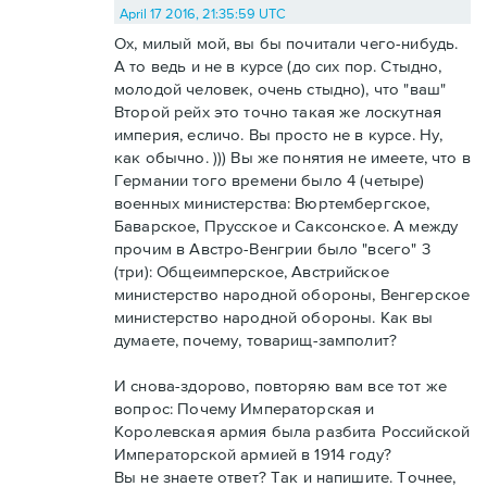
April 17 2016, 21:35:59 UTC
Ох, милый мой, вы бы почитали чего-нибудь.
А то ведь и не в курсе (до сих пор. Стыдно,
молодой человек, очень стыдно), что "ваш"
Второй рейх это точно такая же лоскутная
империя, есличо. Вы просто не в курсе. Ну,
как обычно. ))) Вы же понятия не имеете, что в
Германии того времени было 4 (четыре)
военных министерства: Вюртембергское,
Баварское, Прусское и Саксонское. А между
прочим в Австро-Венгрии было "всего" 3
(три): Общеимперское, Австрийское
министерство народной обороны, Венгерское
министерство народной обороны. Как вы
думаете, почему, товарищ-замполит?
И снова-здорово, повторяю вам все тот же
вопрос: Почему Императорская и
Королевская армия была разбита Российской
Императорской армией в 1914 году?
Вы не знаете ответ? Так и напишите. Точнее,