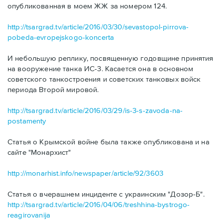
опубликованная в моем ЖЖ за номером 124.
http://tsargrad.tv/article/2016/03/30/sevastopol-pirrova-
pobeda-evropejskogo-koncerta
И небольшую реплику, посвященную годовщине принятия
на вооружение танка ИС-3. Касается она в основном
советского танкостроения и советских танковых войск
периода Второй мировой.
http://tsargrad.tv/article/2016/03/29/is-3-s-zavoda-na-
postamenty
Статья о Крымской войне была также опубликована и на
сайте "Монархист"
http://monarhist.info/newspaper/article/92/3603
Статья о вчерашнем инциденте с украинским "Дозор-Б".
http://tsargrad.tv/article/2016/04/06/treshhina-bystrogo-
reagirovanija