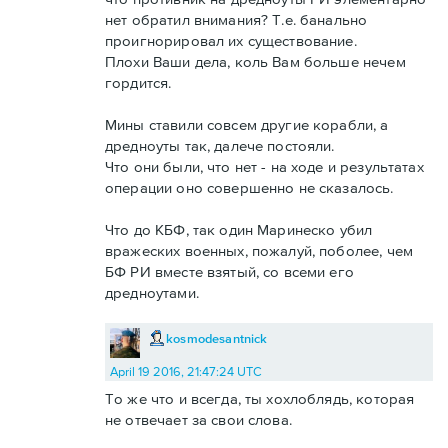
нет обратил внимания? Т.е. банально
проигнорировал их существование.
Плохи Ваши дела, коль Вам больше нечем
гордится.
Мины ставили совсем другие корабли, а
дредноуты так, далече постояли.
Что они были, что нет - на ходе и результатах
операции оно совершенно не сказалось.
Что до КБФ, так один Маринеско убил
вражеских военных, пожалуй, поболее, чем
БФ РИ вместе взятый, со всеми его
дредноутами.
kosmodesantnick
April 19 2016, 21:47:24 UTC
То же что и всегда, ты хохлоблядь, которая
не отвечает за свои слова.