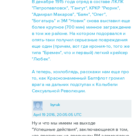
В декабре 1915 года отряд в составе ЛКЛК
"Петропавловск", "Гангут", КРКР "Рюрик",
"Адмирал Макаров", "Баян", "Олег",
"Богатырь" и ЭМ "Новик" снова выставил еще
более крупное (700 мин) минное заграждение
в том же районе. На котором подорвался и
опять-таки получил серьезные повреждения
еще один (причем, вот где ирония-то, того же
типа "Бремен", что и первый) легкий крейсер
"Любек".
А теперь, хохлоблядь, расскажи нам еще про
то, как Краснознаменный Балтфлот громил
врага на дальних подступах к Колыбели
Сексуальной Революции.
byruk
April 19 2016, 20:05:05 UTC
Ну и что мы имеем на выходе
"Успешные действия", заключающиеся в том,
что противник на дредноуты РИ элементарно