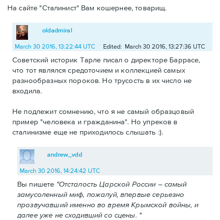
На сайте "Сталинист" Вам кошернее, товарищ.
oldadmiral
March 30 2016, 13:22:44 UTC
Edited: March 30 2016, 13:27:36 UTC
Советский историк Тарле писал о директоре Баррасе,
что тот являлся средоточием и коллекцией самых
разнообразных пороков. Но трусость в их число не
входила.
Не подлежит сомнению, что я не самый образцовый
пример "человека и гражданина". Но упреков в
сталинизме еще не приходилось слышать :).
andrew_vdd
March 30 2016, 14:24:42 UTC
Вы пишете
"Отсталость Царской России – самый
замусоленный миф, пожалуй, впервые серьезно
прозвучавший именно во время Крымской войны, и
далее уже не сходивший со сцены. "