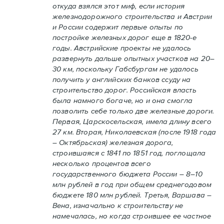
откуда взялся этот миф, если история
железнодорожного строительства и Австрии
и России содержит первые опыты по
постройке железных дорог еще в 1820-е
годы. Австрийские проекты не удалось
развернуть дальше опытных участков на 20–
30 км, поскольку Габсбургам не удалось
получить у английских банков ссуду на
строительство дорог. Российская власть
была намного богаче, но и она смогла
позволить себе только две железные дороги.
Первая, Царскосельская, имела длину всего
27 км. Вторая, Николаевская (после 1918 года
– Октябрьская) железная дорога,
строившаяся с 1841 по 1851 год, поглощала
несколько процентов всего
государственного бюджета России – 8–10
млн рублей в год при общем среднегодовом
бюджете 180 млн рублей. Третья, Варшава –
Вена, изначально к строительству не
намечалась, но когда строившее ее частное