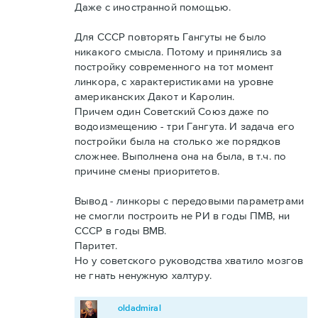
Даже с иностранной помощью.
Для СССР повторять Гангуты не было
никакого смысла. Потому и принялись за
постройку современного на тот момент
линкора, с характеристиками на уровне
американских Дакот и Каролин.
Причем один Советский Союз даже по
водоизмещению - три Гангута. И задача его
постройки была на столько же порядков
сложнее. Выполнена она на была, в т.ч. по
причине смены приоритетов.
Вывод - линкоры с передовыми параметрами
не смогли построить не РИ в годы ПМВ, ни
СССР в годы ВМВ.
Паритет.
Но у советского руководства хватило мозгов
не гнать ненужную халтуру.
oldadmiral