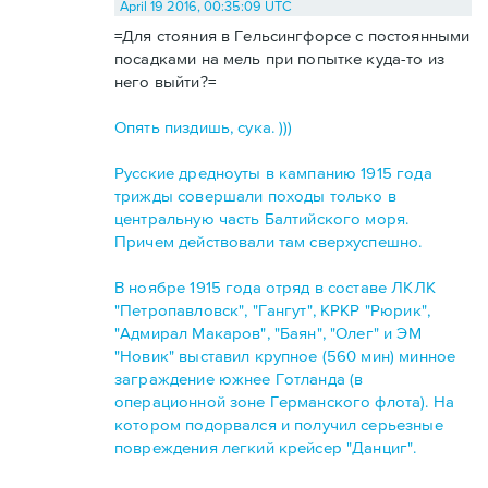
April 19 2016, 00:35:09 UTC
=Для стояния в Гельсингфорсе с постоянными
посадками на мель при попытке куда-то из
него выйти?=
Опять пиздишь, сука. )))
Русские дредноуты в кампанию 1915 года
трижды совершали походы только в
центральную часть Балтийского моря.
Причем действовали там сверхуспешно.
В ноябре 1915 года отряд в составе ЛКЛК
"Петропавловск", "Гангут", КРКР "Рюрик",
"Адмирал Макаров", "Баян", "Олег" и ЭМ
"Новик" выставил крупное (560 мин) минное
заграждение южнее Готланда (в
операционной зоне Германского флота). На
котором подорвался и получил серьезные
повреждения легкий крейсер "Данциг".