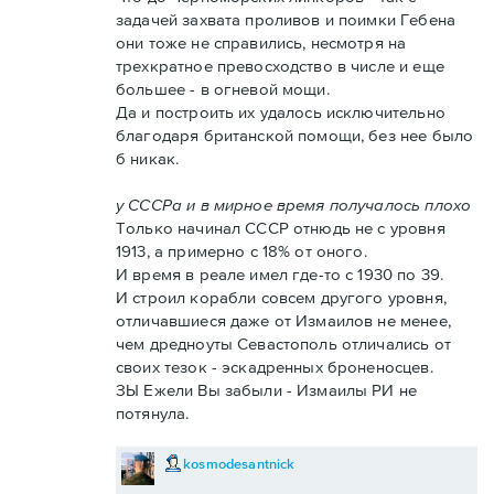
задачей захвата проливов и поимки Гебена
они тоже не справились, несмотря на
трехкратное превосходство в числе и еще
большее - в огневой мощи.
Да и построить их удалось исключительно
благодаря британской помощи, без нее было
б никак.
у СССРа и в мирное время получалось плохо
Только начинал СССР отнюдь не с уровня
1913, а примерно с 18% от оного.
И время в реале имел где-то с 1930 по 39.
И строил корабли совсем другого уровня,
отличавшиеся даже от Измаилов не менее,
чем дредноуты Севастополь отличались от
своих тезок - эскадренных броненосцев.
ЗЫ Ежели Вы забыли - Измаилы РИ не
потянула.
kosmodesantnick