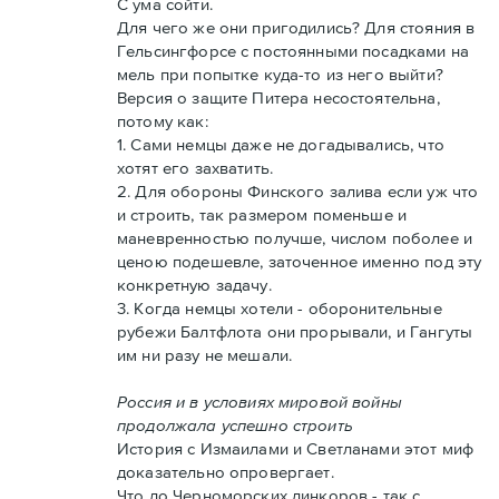
С ума сойти.
Для чего же они пригодились? Для стояния в
Гельсингфорсе с постоянными посадками на
мель при попытке куда-то из него выйти?
Версия о защите Питера несостоятельна,
потому как:
1. Сами немцы даже не догадывались, что
хотят его захватить.
2. Для обороны Финского залива если уж что
и строить, так размером поменьше и
маневренностью получше, числом поболее и
ценою подешевле, заточенное именно под эту
конкретную задачу.
3. Когда немцы хотели - оборонительные
рубежи Балтфлота они прорывали, и Гангуты
им ни разу не мешали.
Россия и в условиях мировой войны
продолжала успешно строить
История с Измаилами и Светланами этот миф
доказательно опровергает.
Что до Черноморских линкоров - так с