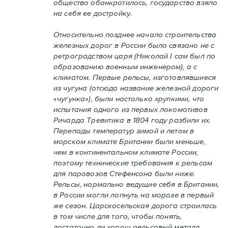
общество обанкротилось, государство взяло
на себя ее достройку.
Относительно позднее начало строительства
железных дорог в России было связано не с
ретроградством царя (Николай I сам был по
образованию военным инженером), а с
климатом. Первые рельсы, изготовлявшиеся
из чугуна (отсюда название железной дороги
«чугунка»), были настолько хрупкими, что
испытания одного из первых локомотивов
Ричарда Тревитика в 1804 году разбили их.
Перепады температур зимой и летом в
морском климате Британии были меньше,
чем в континентальном климате России,
поэтому технические требования к рельсам
для паровозов Стефенсона были ниже.
Рельсы, нормально ведущие себя в Британии,
в России могли лопнуть на морозе в первый
же сезон. Царскосельская дорога строилась
в том числе для того, чтобы понять,
достаточно ли хорош рельсовый металл