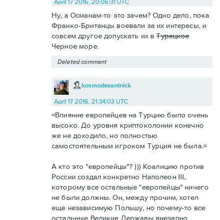
April 17 2016, 20:06:31 UTC
Ну, а Османам-то это зачем? Одно дело, пока
Франко-Британцы воевали за их интересы, и
совсем другое допускать их в
Турецкое
Черное море.
Deleted comment
kosmodesantnick
April 17 2016, 21:34:03 UTC
=Влияние европейцев на Турцию было очень
высоко. До уровня криптоколонии конечно
же не доходило, но полностью
самостоятельным игроком Турция не была.=
А кто это "европейцы"? ))) Коалицию против
России создал конкретно Наполеон III,
которому все остальные "европейцы" ничего
не были должны. Он, между прочим, хотел
еще независимую Польшу, но почему-то все
остальные Великие Державы внезапно