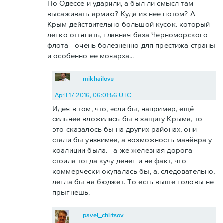
По Одессе и ударили, а был ли смысл там
высаживать армию? Куда из нее потом? А
Крым действительно большой кусок. который
легко оттяпать, главная база Черноморского
флота - очень болезненно для престижа страны
и особенно ее монарха...
mikhailove
April 17 2016, 06:01:56 UTC
Идея в том, что, если бы, например, ещё
сильнее вложились бы в защиту Крыма, то
это сказалось бы на других районах, они
стали бы уязвимее, а возможность манёвра у
коалиции была. Та же железная дорога
стоила тогда кучу денег и не факт, что
коммерчески окупалась бы, а, следовательно,
легла бы на бюджет. То есть выше головы не
прыгнешь.
pavel_chirtsov