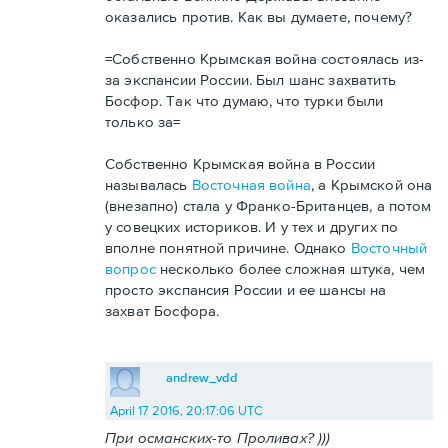
оказались против. Как вы думаете, почему?
=Собственно Крымская война состоялась из-
за экспансии России. Был шанс захватить
Босфор. Так что думаю, что турки были
только за=
Собственно Крымская война в России
называлась
Восточная война
, а Крымской она
(внезапно) стала у Франко-Британцев, а потом
у совецких историков. И у тех и других по
вполне понятной причине. Однако
Восточный
вопрос
несколько более сложная штука, чем
просто экспансия России и ее шансы на
захват Босфора.
andrew_vdd
April 17 2016, 20:17:06 UTC
При османских-то Проливах? )))