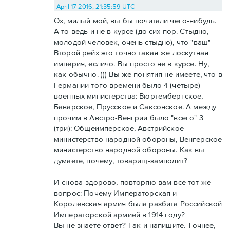
April 17 2016, 21:35:59 UTC
Ох, милый мой, вы бы почитали чего-нибудь.
А то ведь и не в курсе (до сих пор. Стыдно,
молодой человек, очень стыдно), что "ваш"
Второй рейх это точно такая же лоскутная
империя, есличо. Вы просто не в курсе. Ну,
как обычно. ))) Вы же понятия не имеете, что в
Германии того времени было 4 (четыре)
военных министерства: Вюртембергское,
Баварское, Прусское и Саксонское. А между
прочим в Австро-Венгрии было "всего" 3
(три): Общеимперское, Австрийское
министерство народной обороны, Венгерское
министерство народной обороны. Как вы
думаете, почему, товарищ-замполит?
И снова-здорово, повторяю вам все тот же
вопрос: Почему Императорская и
Королевская армия была разбита Российской
Императорской армией в 1914 году?
Вы не знаете ответ? Так и напишите. Точнее,