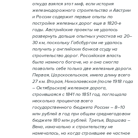
откуда взялся этот миф, если история
железнодорожного строительства и Австрии
и России содержит первые опыты по
постройке железных дорог еще в 1820-е
годы. Австрийские проекты не удалось
развернуть дальше опытных участков на 20–
30 км, поскольку Габсбургам не удалось
получить у английских банков ссуду на
строительство дорог. Российская власть
была намного богаче, но и она смогла
позволить себе только две железные дороги.
Первая, Царскосельская, имела длину всего
27 км. Вторая, Николаевская (после 1918 года
– Октябрьская) железная дорога,
строившаяся с 1841 по 1851 год, поглощала
несколько процентов всего
государственного бюджета России – 8–10
млн рублей в год при общем среднегодовом
бюджете 180 млн рублей. Третья, Варшава –
Вена, изначально к строительству не
намечалась, но когда строившее ее частное