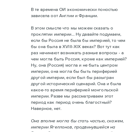
В те времена ОИ экономически поностью
зависела оот Англии и Франции.
В этом смысле что мы можем сказать о
проклятии империи… Ну давайте подумаем,
если бы Россия не была бы империей, то чем
бы она была в XVIII-XIX веках? Вот тут как
раз начинают возникать разные вопросы - а
чем могла быть Россия, кроме как империей?
Ну, она (Россия) могла и не быть центром
империи, она могла бы быть периферией
другой империи, если был бы разыгран
другой исторический сценарий. Она и была
какое-то время периферией монгольской
империи. Разве мы рассматриваем этот
период как период очень благостный?
Наверное, нет.
Она вполне могла бы стать частью, скажем,
империи Ягеллонов, продвинувшейся на