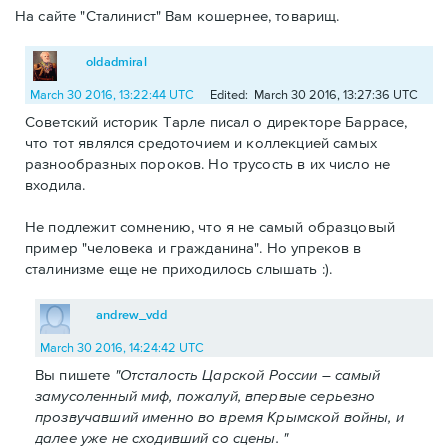
На сайте "Сталинист" Вам кошернее, товарищ.
oldadmiral
March 30 2016, 13:22:44 UTC
Edited: March 30 2016, 13:27:36 UTC
Советский историк Тарле писал о директоре Баррасе,
что тот являлся средоточием и коллекцией самых
разнообразных пороков. Но трусость в их число не
входила.
Не подлежит сомнению, что я не самый образцовый
пример "человека и гражданина". Но упреков в
сталинизме еще не приходилось слышать :).
andrew_vdd
March 30 2016, 14:24:42 UTC
Вы пишете
"Отсталость Царской России – самый
замусоленный миф, пожалуй, впервые серьезно
прозвучавший именно во время Крымской войны, и
далее уже не сходивший со сцены. "