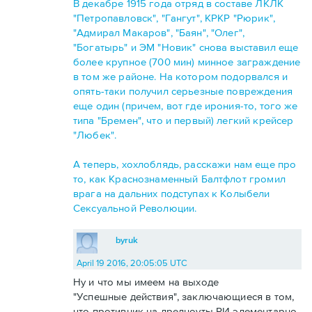
В декабре 1915 года отряд в составе ЛКЛК
"Петропавловск", "Гангут", КРКР "Рюрик",
"Адмирал Макаров", "Баян", "Олег",
"Богатырь" и ЭМ "Новик" снова выставил еще
более крупное (700 мин) минное заграждение
в том же районе. На котором подорвался и
опять-таки получил серьезные повреждения
еще один (причем, вот где ирония-то, того же
типа "Бремен", что и первый) легкий крейсер
"Любек".
А теперь, хохлоблядь, расскажи нам еще про
то, как Краснознаменный Балтфлот громил
врага на дальних подступах к Колыбели
Сексуальной Революции.
byruk
April 19 2016, 20:05:05 UTC
Ну и что мы имеем на выходе
"Успешные действия", заключающиеся в том,
что противник на дредноуты РИ элементарно