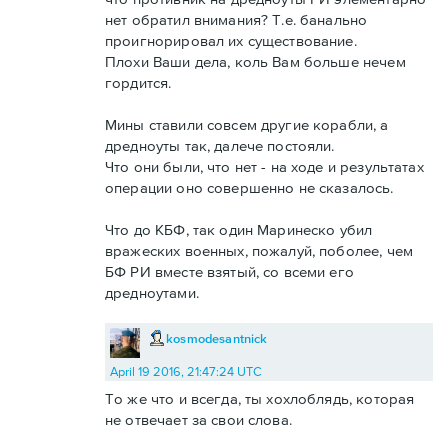
нет обратил внимания? Т.е. банально
проигнорировал их существование.
Плохи Ваши дела, коль Вам больше нечем
гордится.
Мины ставили совсем другие корабли, а
дредноуты так, далече постояли.
Что они были, что нет - на ходе и результатах
операции оно совершенно не сказалось.
Что до КБФ, так один Маринеско убил
вражеских военных, пожалуй, поболее, чем
БФ РИ вместе взятый, со всеми его
дредноутами.
kosmodesantnick
April 19 2016, 21:47:24 UTC
То же что и всегда, ты хохлоблядь, которая
не отвечает за свои слова.