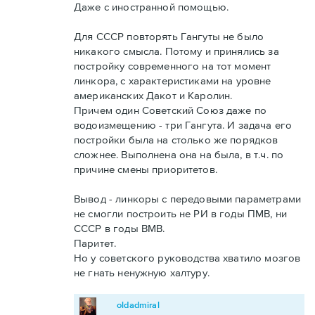
Даже с иностранной помощью.
Для СССР повторять Гангуты не было
никакого смысла. Потому и принялись за
постройку современного на тот момент
линкора, с характеристиками на уровне
американских Дакот и Каролин.
Причем один Советский Союз даже по
водоизмещению - три Гангута. И задача его
постройки была на столько же порядков
сложнее. Выполнена она на была, в т.ч. по
причине смены приоритетов.
Вывод - линкоры с передовыми параметрами
не смогли построить не РИ в годы ПМВ, ни
СССР в годы ВМВ.
Паритет.
Но у советского руководства хватило мозгов
не гнать ненужную халтуру.
oldadmiral