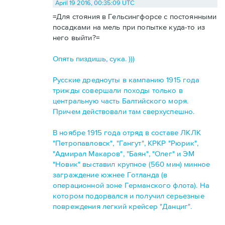
April 19 2016, 00:35:09 UTC
=Для стояния в Гельсингфорсе с постоянными
посадками на мель при попытке куда-то из
него выйти?=
Опять пиздишь, сука. )))
Русские дредноуты в кампанию 1915 года
трижды совершали походы только в
центральную часть Балтийского моря.
Причем действовали там сверхуспешно.
В ноябре 1915 года отряд в составе ЛКЛК
"Петропавловск", "Гангут", КРКР "Рюрик",
"Адмирал Макаров", "Баян", "Олег" и ЭМ
"Новик" выставил крупное (560 мин) минное
заграждение южнее Готланда (в
операционной зоне Германского флота). На
котором подорвался и получил серьезные
повреждения легкий крейсер "Данциг".