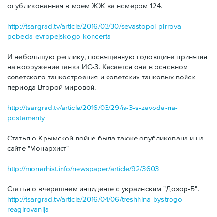
опубликованная в моем ЖЖ за номером 124.
http://tsargrad.tv/article/2016/03/30/sevastopol-pirrova-
pobeda-evropejskogo-koncerta
И небольшую реплику, посвященную годовщине принятия
на вооружение танка ИС-3. Касается она в основном
советского танкостроения и советских танковых войск
периода Второй мировой.
http://tsargrad.tv/article/2016/03/29/is-3-s-zavoda-na-
postamenty
Статья о Крымской войне была также опубликована и на
сайте "Монархист"
http://monarhist.info/newspaper/article/92/3603
Статья о вчерашнем инциденте с украинским "Дозор-Б".
http://tsargrad.tv/article/2016/04/06/treshhina-bystrogo-
reagirovanija