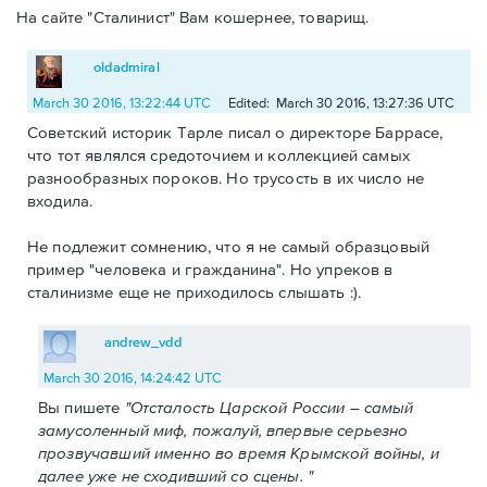
На сайте "Сталинист" Вам кошернее, товарищ.
oldadmiral
March 30 2016, 13:22:44 UTC
Edited: March 30 2016, 13:27:36 UTC
Советский историк Тарле писал о директоре Баррасе,
что тот являлся средоточием и коллекцией самых
разнообразных пороков. Но трусость в их число не
входила.
Не подлежит сомнению, что я не самый образцовый
пример "человека и гражданина". Но упреков в
сталинизме еще не приходилось слышать :).
andrew_vdd
March 30 2016, 14:24:42 UTC
Вы пишете
"Отсталость Царской России – самый
замусоленный миф, пожалуй, впервые серьезно
прозвучавший именно во время Крымской войны, и
далее уже не сходивший со сцены. "