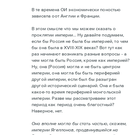
В те времена ОИ экономически поностью
зависела оот Англии и Франции.
В этом смысле что мы можем сказать о
проклятии империи… Ну давайте подумаем,
если бы Россия не была бы империей, то чем
бы она была в XVIII-XIX веках? Вот тут как
раз начинают возникать разные вопросы - а
чем могла быть Россия, кроме как империей?
Ну, она (Россия) могла и не быть центром
империи, она могла бы быть периферией
другой империи, если был бы разыгран
другой исторический сценарий. Она и была
какое-то время периферией монгольской
империи. Разве мы рассматриваем этот
период как период очень благостный?
Наверное, нет.
Она вполне могла бы стать частью, скажем,
империи Ягеллонов, продвинувшейся на