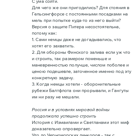
С ума сойти.
Для чего же они пригодились? Для стояния в
Гельсингфорсе с постоянными посадками на
мель при попытке куда-то из него выйти?
Версия о защите Питера несостоятельна,
потому как:
1. Сами немцы даже не догадывались, что
хотят его захватить.
2. Для обороны Финского залива если уж что
и строить, так размером поменьше и
маневренностью получше, числом поболее и
ценою подешевле, заточенное именно под эту
конкретную задачу.
3. Когда немцы хотели - оборонительные
рубежи Балтфлота они прорывали, и Гангуты
им ни разу не мешали.
Россия и в условиях мировой войны
продолжала успешно строить
История с Измаилами и Светланами этот миф
доказательно опровергает.
Что до Черноморских линкоров - так с