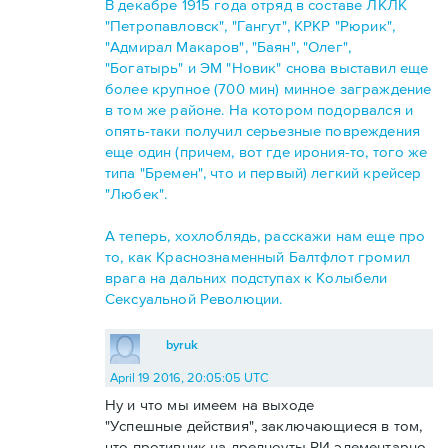
В декабре 1915 года отряд в составе ЛКЛК
"Петропавловск", "Гангут", КРКР "Рюрик",
"Адмирал Макаров", "Баян", "Олег",
"Богатырь" и ЭМ "Новик" снова выставил еще
более крупное (700 мин) минное заграждение
в том же районе. На котором подорвался и
опять-таки получил серьезные повреждения
еще один (причем, вот где ирония-то, того же
типа "Бремен", что и первый) легкий крейсер
"Любек".
А теперь, хохлоблядь, расскажи нам еще про
то, как Краснознаменный Балтфлот громил
врага на дальних подступах к Колыбели
Сексуальной Революции.
byruk
April 19 2016, 20:05:05 UTC
Ну и что мы имеем на выходе
"Успешные действия", заключающиеся в том,
что противник на дредноуты РИ элементарно