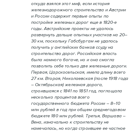
откуда взялся этот миф, если история
железнодорожного строительства и Австрии
и России содержит первые опыты по
постройке железных дорог еще в 1820-е
годы. Австрийские проекты не удалось
развернуть дальше опытных участков на 20–
30 км, поскольку Габсбургам не удалось
получить у английских банков ссуду на
строительство дорог. Российская власть
была намного богаче, но и она смогла
позволить себе только две железные дороги.
Первая, Царскосельская, имела длину всего
27 км. Вторая, Николаевская (после 1918 года
– Октябрьская) железная дорога,
строившаяся с 1841 по 1851 год, поглощала
несколько процентов всего
государственного бюджета России – 8–10
млн рублей в год при общем среднегодовом
бюджете 180 млн рублей. Третья, Варшава –
Вена, изначально к строительству не
намечалась, но когда строившее ее частное