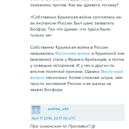
оказались против. Как вы думаете, почему?
=Собственно Крымская война состоялась из-
за экспансии России. Был шанс захватить
Босфор. Так что думаю, что турки были
только за=
Собственно Крымская война в России
называлась
Восточная война
, а Крымской она
(внезапно) стала у Франко-Британцев, а потом
у совецких историков. И у тех и других по
вполне понятной причине. Однако
Восточный
вопрос
несколько более сложная штука, чем
просто экспансия России и ее шансы на
захват Босфора.
andrew_vdd
April 17 2016, 20:17:06 UTC
При османских-то Проливах? )))