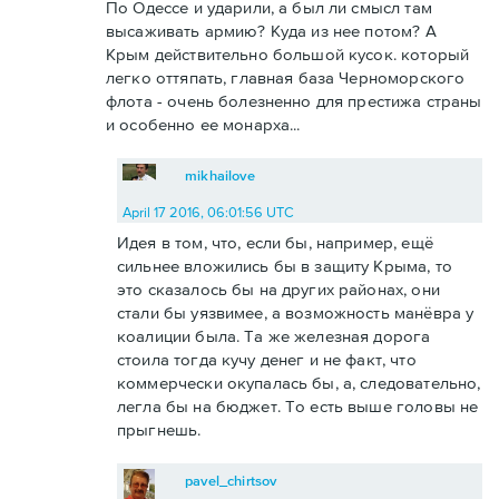
По Одессе и ударили, а был ли смысл там
высаживать армию? Куда из нее потом? А
Крым действительно большой кусок. который
легко оттяпать, главная база Черноморского
флота - очень болезненно для престижа страны
и особенно ее монарха...
mikhailove
April 17 2016, 06:01:56 UTC
Идея в том, что, если бы, например, ещё
сильнее вложились бы в защиту Крыма, то
это сказалось бы на других районах, они
стали бы уязвимее, а возможность манёвра у
коалиции была. Та же железная дорога
стоила тогда кучу денег и не факт, что
коммерчески окупалась бы, а, следовательно,
легла бы на бюджет. То есть выше головы не
прыгнешь.
pavel_chirtsov