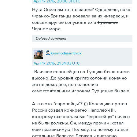
April 17 2016, 20:06:31 UTC
Ну, а Османам-то это зачем? Одно дело, пока
Франко-Британцы воевали за их интересы, и
совсем другое допускать их в
Турецкое
Черное море.
Deleted comment
kosmodesantnick
April 17 2016, 21:34:03 UTC
=Влияние европейцев на Турцию было очень
высоко. До уровня криптоколонии конечно
же не доходило, но полностью
самостоятельным игроком Турция не была.=
А кто это "европейцы"? ))) Коалицию против
России создал конкретно Наполеон III,
которому все остальные "европейцы" ничего
не были должны. Он, между прочим, хотел
еще независимую Польшу, но почему-то все
остальные Великие Державы внезапно