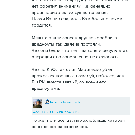
нет обратил внимания? Т.е. банально
проигнорировал их существование.
Плохи Ваши дела, коль Вам больше нечем
гордится.
Мины ставили совсем другие корабли, а
дредноуты так, далече постояли.
Что они были, что нет - на ходе и результатах
операции оно совершенно не сказалось.
Что до КБФ, так один Маринеско убил
вражеских военных, пожалуй, поболее, чем
БФ РИ вместе взятый, со всеми его
дредноутами.
kosmodesantnick
April 19 2016, 21:47:24 UTC
То же что и всегда, ты хохлоблядь, которая
не отвечает за свои слова.