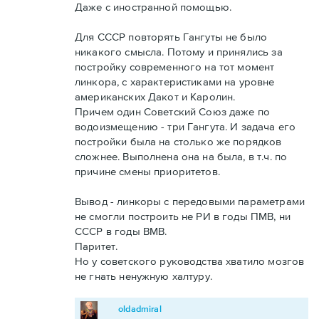
Даже с иностранной помощью.
Для СССР повторять Гангуты не было
никакого смысла. Потому и принялись за
постройку современного на тот момент
линкора, с характеристиками на уровне
американских Дакот и Каролин.
Причем один Советский Союз даже по
водоизмещению - три Гангута. И задача его
постройки была на столько же порядков
сложнее. Выполнена она на была, в т.ч. по
причине смены приоритетов.
Вывод - линкоры с передовыми параметрами
не смогли построить не РИ в годы ПМВ, ни
СССР в годы ВМВ.
Паритет.
Но у советского руководства хватило мозгов
не гнать ненужную халтуру.
oldadmiral