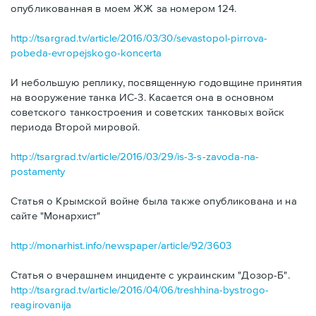
опубликованная в моем ЖЖ за номером 124.
http://tsargrad.tv/article/2016/03/30/sevastopol-pirrova-
pobeda-evropejskogo-koncerta
И небольшую реплику, посвященную годовщине принятия
на вооружение танка ИС-3. Касается она в основном
советского танкостроения и советских танковых войск
периода Второй мировой.
http://tsargrad.tv/article/2016/03/29/is-3-s-zavoda-na-
postamenty
Статья о Крымской войне была также опубликована и на
сайте "Монархист"
http://monarhist.info/newspaper/article/92/3603
Статья о вчерашнем инциденте с украинским "Дозор-Б".
http://tsargrad.tv/article/2016/04/06/treshhina-bystrogo-
reagirovanija