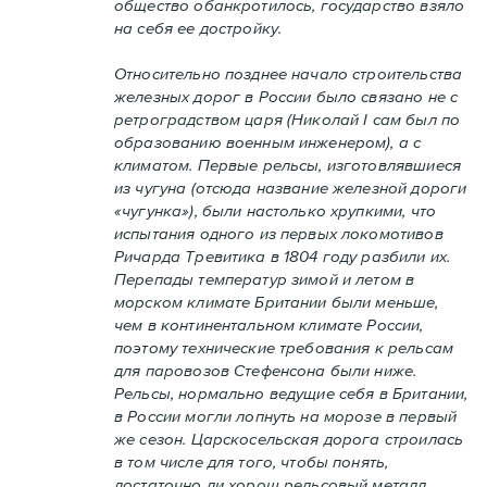
общество обанкротилось, государство взяло
на себя ее достройку.
Относительно позднее начало строительства
железных дорог в России было связано не с
ретроградством царя (Николай I сам был по
образованию военным инженером), а с
климатом. Первые рельсы, изготовлявшиеся
из чугуна (отсюда название железной дороги
«чугунка»), были настолько хрупкими, что
испытания одного из первых локомотивов
Ричарда Тревитика в 1804 году разбили их.
Перепады температур зимой и летом в
морском климате Британии были меньше,
чем в континентальном климате России,
поэтому технические требования к рельсам
для паровозов Стефенсона были ниже.
Рельсы, нормально ведущие себя в Британии,
в России могли лопнуть на морозе в первый
же сезон. Царскосельская дорога строилась
в том числе для того, чтобы понять,
достаточно ли хорош рельсовый металл