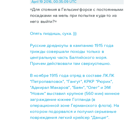
April 19 2016, 00:35:09 UTC
=Для стояния в Гельсингфорсе с постоянными
посадками на мель при попытке куда-то из
него выйти?=
Опять пиздишь, сука. )))
Русские дредноуты в кампанию 1915 года
трижды совершали походы только в
центральную часть Балтийского моря.
Причем действовали там сверхуспешно.
В ноябре 1915 года отряд в составе ЛКЛК
"Петропавловск", "Гангут", КРКР "Рюрик",
"Адмирал Макаров", "Баян", "Олег" и ЭМ
"Новик" выставил крупное (560 мин) минное
заграждение южнее Готланда (в
операционной зоне Германского флота). На
котором подорвался и получил серьезные
повреждения легкий крейсер "Данциг".