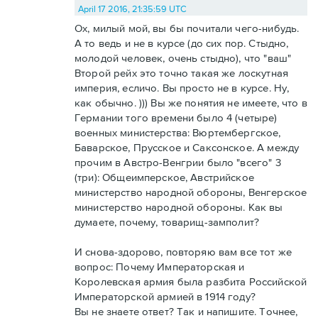
April 17 2016, 21:35:59 UTC
Ох, милый мой, вы бы почитали чего-нибудь.
А то ведь и не в курсе (до сих пор. Стыдно,
молодой человек, очень стыдно), что "ваш"
Второй рейх это точно такая же лоскутная
империя, есличо. Вы просто не в курсе. Ну,
как обычно. ))) Вы же понятия не имеете, что в
Германии того времени было 4 (четыре)
военных министерства: Вюртембергское,
Баварское, Прусское и Саксонское. А между
прочим в Австро-Венгрии было "всего" 3
(три): Общеимперское, Австрийское
министерство народной обороны, Венгерское
министерство народной обороны. Как вы
думаете, почему, товарищ-замполит?
И снова-здорово, повторяю вам все тот же
вопрос: Почему Императорская и
Королевская армия была разбита Российской
Императорской армией в 1914 году?
Вы не знаете ответ? Так и напишите. Точнее,