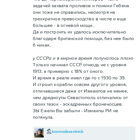
задачей захвата проливов и поимки Гебена
они тоже не справились, несмотря на
трехкратное превосходство в числе и еще
большее - в огневой мощи.
Да и построить их удалось исключительно
благодаря британской помощи, без нее было
б никак.
у СССРа и в мирное время получалось плохо
Только начинал СССР отнюдь не с уровня
1913, а примерно с 18% от оного.
И время в реале имел где-то с 1930 по 39.
И строил корабли совсем другого уровня,
отличавшиеся даже от Измаилов не менее,
чем дредноуты Севастополь отличались от
своих тезок - эскадренных броненосцев.
ЗЫ Ежели Вы забыли - Измаилы РИ не
потянула.
kosmodesantnick