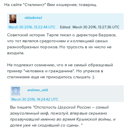
На сайте "Сталинист" Вам кошернее, товарищ.
oldadmiral
March 30 2016, 13:22:44 UTC
Edited: March 30 2016, 13:27:36 UTC
Советский историк Тарле писал о директоре Баррасе,
что тот являлся средоточием и коллекцией самых
разнообразных пороков. Но трусость в их число не
входила.
Не подлежит сомнению, что я не самый образцовый
пример "человека и гражданина". Но упреков в
сталинизме еще не приходилось слышать :).
andrew_vdd
March 30 2016, 14:24:42 UTC
Вы пишете
"Отсталость Царской России – самый
замусоленный миф, пожалуй, впервые серьезно
прозвучавший именно во время Крымской войны, и
далее уже не сходивший со сцены. "