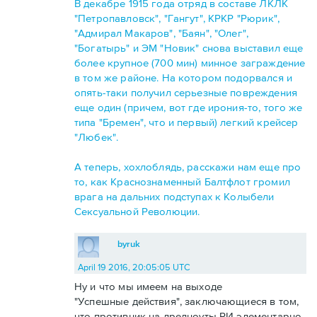
В декабре 1915 года отряд в составе ЛКЛК
"Петропавловск", "Гангут", КРКР "Рюрик",
"Адмирал Макаров", "Баян", "Олег",
"Богатырь" и ЭМ "Новик" снова выставил еще
более крупное (700 мин) минное заграждение
в том же районе. На котором подорвался и
опять-таки получил серьезные повреждения
еще один (причем, вот где ирония-то, того же
типа "Бремен", что и первый) легкий крейсер
"Любек".
А теперь, хохлоблядь, расскажи нам еще про
то, как Краснознаменный Балтфлот громил
врага на дальних подступах к Колыбели
Сексуальной Революции.
byruk
April 19 2016, 20:05:05 UTC
Ну и что мы имеем на выходе
"Успешные действия", заключающиеся в том,
что противник на дредноуты РИ элементарно