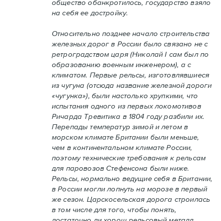
общество обанкротилось, государство взяло
на себя ее достройку.
Относительно позднее начало строительства
железных дорог в России было связано не с
ретроградством царя (Николай I сам был по
образованию военным инженером), а с
климатом. Первые рельсы, изготовлявшиеся
из чугуна (отсюда название железной дороги
«чугунка»), были настолько хрупкими, что
испытания одного из первых локомотивов
Ричарда Тревитика в 1804 году разбили их.
Перепады температур зимой и летом в
морском климате Британии были меньше,
чем в континентальном климате России,
поэтому технические требования к рельсам
для паровозов Стефенсона были ниже.
Рельсы, нормально ведущие себя в Британии,
в России могли лопнуть на морозе в первый
же сезон. Царскосельская дорога строилась
в том числе для того, чтобы понять,
достаточно ли хорош рельсовый металл