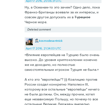
April 17 2016, 20:06:31 UTC
Ну, а Османам-то это зачем? Одно дело, пока
Франко-Британцы воевали за их интересы, и
совсем другое допускать их в
Турецкое
Черное море.
Deleted comment
kosmodesantnick
April 17 2016, 21:34:03 UTC
=Влияние европейцев на Турцию было очень
высоко. До уровня криптоколонии конечно
же не доходило, но полностью
самостоятельным игроком Турция не была.=
А кто это "европейцы"? ))) Коалицию против
России создал конкретно Наполеон III,
которому все остальные "европейцы" ничего
не были должны. Он, между прочим, хотел
еще независимую Польшу, но почему-то все
остальные Великие Державы внезапно