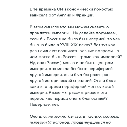
В те времена ОИ экономически поностью
зависела оот Англии и Франции.
В этом смысле что мы можем сказать о
проклятии империи… Ну давайте подумаем,
если бы Россия не была бы империей, то чем
бы она была в XVIII-XIX веках? Вот тут как
раз начинают возникать разные вопросы - а
чем могла быть Россия, кроме как империей?
Ну, она (Россия) могла и не быть центром
империи, она могла бы быть периферией
другой империи, если был бы разыгран
другой исторический сценарий. Она и была
какое-то время периферией монгольской
империи. Разве мы рассматриваем этот
период как период очень благостный?
Наверное, нет.
Она вполне могла бы стать частью, скажем,
империи Ягеллонов, продвинувшейся на