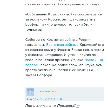
оказались против. Как вы думаете, почему?
=Собственно Крымская война состоялась из-
за экспансии России. Был шанс захватить
Босфор. Так что думаю, что турки были
только за=
Собственно Крымская война в России
называлась
Восточная война
, а Крымской она
(внезапно) стала у Франко-Британцев, а потом
у совецких историков. И у тех и других по
вполне понятной причине. Однако
Восточный
вопрос
несколько более сложная штука, чем
просто экспансия России и ее шансы на
захват Босфора.
andrew_vdd
April 17 2016, 20:17:06 UTC
При османских-то Проливах? )))