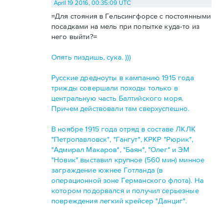
April 19 2016, 00:35:09 UTC
=Для стояния в Гельсингфорсе с постоянными
посадками на мель при попытке куда-то из
него выйти?=
Опять пиздишь, сука. )))
Русские дредноуты в кампанию 1915 года
трижды совершали походы только в
центральную часть Балтийского моря.
Причем действовали там сверхуспешно.
В ноябре 1915 года отряд в составе ЛКЛК
"Петропавловск", "Гангут", КРКР "Рюрик",
"Адмирал Макаров", "Баян", "Олег" и ЭМ
"Новик" выставил крупное (560 мин) минное
заграждение южнее Готланда (в
операционной зоне Германского флота). На
котором подорвался и получил серьезные
повреждения легкий крейсер "Данциг".