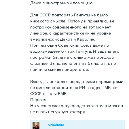
Даже с иностранной помощью.
Для СССР повторять Гангуты не было
никакого смысла. Потому и принялись за
постройку современного на тот момент
линкора, с характеристиками на уровне
американских Дакот и Каролин.
Причем один Советский Союз даже по
водоизмещению - три Гангута. И задача его
постройки была на столько же порядков
сложнее. Выполнена она на была, в т.ч. по
причине смены приоритетов.
Вывод - линкоры с передовыми параметрами
не смогли построить не РИ в годы ПМВ, ни
СССР в годы ВМВ.
Паритет.
Но у советского руководства хватило мозгов
не гнать ненужную халтуру.
oldadmiral