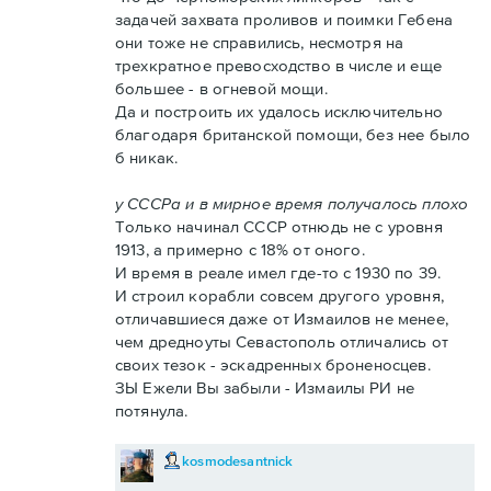
задачей захвата проливов и поимки Гебена
они тоже не справились, несмотря на
трехкратное превосходство в числе и еще
большее - в огневой мощи.
Да и построить их удалось исключительно
благодаря британской помощи, без нее было
б никак.
у СССРа и в мирное время получалось плохо
Только начинал СССР отнюдь не с уровня
1913, а примерно с 18% от оного.
И время в реале имел где-то с 1930 по 39.
И строил корабли совсем другого уровня,
отличавшиеся даже от Измаилов не менее,
чем дредноуты Севастополь отличались от
своих тезок - эскадренных броненосцев.
ЗЫ Ежели Вы забыли - Измаилы РИ не
потянула.
kosmodesantnick