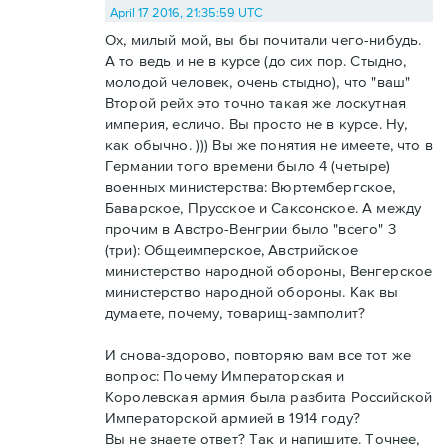
April 17 2016, 21:35:59 UTC
Ох, милый мой, вы бы почитали чего-нибудь.
А то ведь и не в курсе (до сих пор. Стыдно,
молодой человек, очень стыдно), что "ваш"
Второй рейх это точно такая же лоскутная
империя, есличо. Вы просто не в курсе. Ну,
как обычно. ))) Вы же понятия не имеете, что в
Германии того времени было 4 (четыре)
военных министерства: Вюртембергское,
Баварское, Прусское и Саксонское. А между
прочим в Австро-Венгрии было "всего" 3
(три): Общеимперское, Австрийское
министерство народной обороны, Венгерское
министерство народной обороны. Как вы
думаете, почему, товарищ-замполит?
И снова-здорово, повторяю вам все тот же
вопрос: Почему Императорская и
Королевская армия была разбита Российской
Императорской армией в 1914 году?
Вы не знаете ответ? Так и напишите. Точнее,