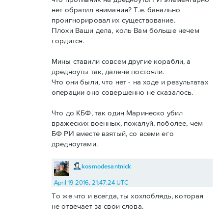
нет обратил внимания? Т.е. банально
проигнорировал их существование.
Плохи Ваши дела, коль Вам больше нечем
гордится.
Мины ставили совсем другие корабли, а
дредноуты так, далече постояли.
Что они были, что нет - на ходе и результатах
операции оно совершенно не сказалось.
Что до КБФ, так один Маринеско убил
вражеских военных, пожалуй, поболее, чем
БФ РИ вместе взятый, со всеми его
дредноутами.
kosmodesantnick
April 19 2016, 21:47:24 UTC
То же что и всегда, ты хохлоблядь, которая
не отвечает за свои слова.