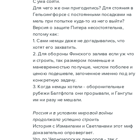
С ума сойти.
Для чего же они пригодились? Для стояния в
Гельсингфорсе с постоянными посадками на
мель при попытке куда-то из него выйти?
Версия о защите Питера несостоятельна,
потому как:
1. Сами немцы даже не догадывались, что
хотят его захватить.
2. Для обороны Финского залива если уж что
и строить, так размером поменьше и
маневренностью получше, числом поболее и
ценою подешевле, заточенное именно под эту
конкретную задачу.
3. Когда немцы хотели - оборонительные
рубежи Балтфлота они прорывали, и Гангуты
им ни разу не мешали.
Россия и в условиях мировой войны
продолжала успешно строить
История с Измаилами и Светланами этот миф
доказательно опровергает.
Что до Черноморских линкоров - так с