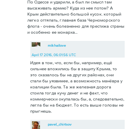
По Одессе и ударили, а был ли смысл там
высаживать армию? Куда из нее потом? А
Крым действительно большой кусок. который
легко оттяпать, главная база Черноморского
флота - очень болезненно для престижа страны
и особенно ее монарха...
mikhailove
April 17 2016, 06:01:56 UTC
Идея в том, что, если бы, например, ещё
сильнее вложились бы в защиту Крыма, то
это сказалось бы на других районах, они
стали бы уязвимее, а возможность манёвра у
коалиции была. Та же железная дорога
стоила тогда кучу денег и не факт, что
коммерчески окупалась бы, а, следовательно,
легла бы на бюджет. То есть выше головы не
прыгнешь.
pavel_chirtsov