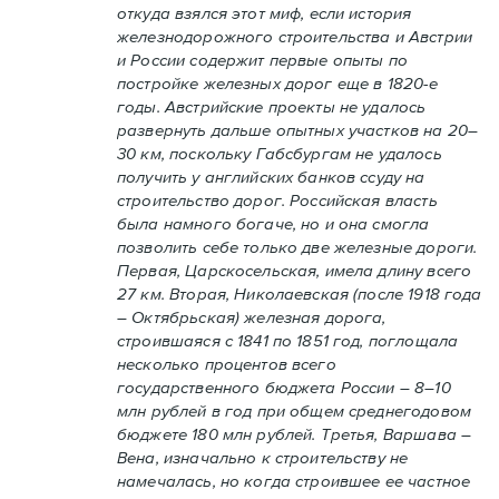
откуда взялся этот миф, если история
железнодорожного строительства и Австрии
и России содержит первые опыты по
постройке железных дорог еще в 1820-е
годы. Австрийские проекты не удалось
развернуть дальше опытных участков на 20–
30 км, поскольку Габсбургам не удалось
получить у английских банков ссуду на
строительство дорог. Российская власть
была намного богаче, но и она смогла
позволить себе только две железные дороги.
Первая, Царскосельская, имела длину всего
27 км. Вторая, Николаевская (после 1918 года
– Октябрьская) железная дорога,
строившаяся с 1841 по 1851 год, поглощала
несколько процентов всего
государственного бюджета России – 8–10
млн рублей в год при общем среднегодовом
бюджете 180 млн рублей. Третья, Варшава –
Вена, изначально к строительству не
намечалась, но когда строившее ее частное