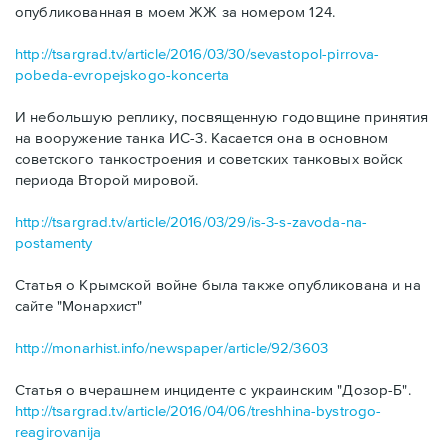
опубликованная в моем ЖЖ за номером 124.
http://tsargrad.tv/article/2016/03/30/sevastopol-pirrova-
pobeda-evropejskogo-koncerta
И небольшую реплику, посвященную годовщине принятия
на вооружение танка ИС-3. Касается она в основном
советского танкостроения и советских танковых войск
периода Второй мировой.
http://tsargrad.tv/article/2016/03/29/is-3-s-zavoda-na-
postamenty
Статья о Крымской войне была также опубликована и на
сайте "Монархист"
http://monarhist.info/newspaper/article/92/3603
Статья о вчерашнем инциденте с украинским "Дозор-Б".
http://tsargrad.tv/article/2016/04/06/treshhina-bystrogo-
reagirovanija