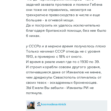
задачей захвата проливов и поимки Гебена
они тоже не справились, несмотря на
трехкратное превосходство в числе и еще
большее - в огневой мощи.
Да и построить их удалось исключительно
благодаря британской помощи, без нее было
б никак.
у СССРа и в мирное время получалось плохо
Только начинал СССР отнюдь не с уровня
1913, а примерно с 18% от оного.
И время в реале имел где-то с 1930 по 39.
И строил корабли совсем другого уровня,
отличавшиеся даже от Измаилов не менее,
чем дредноуты Севастополь отличались от
своих тезок - эскадренных броненосцев.
ЗЫ Ежели Вы забыли - Измаилы РИ не
потянула.
kosmodesantnick