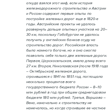
откуда взялся этот миф, если история
железнодорожного строительства и Австрии
и России содержит первые опыты по
постройке железных дорог еще в 1820-е
годы. Австрийские проекты не удалось
развернуть дальше опытных участков на 20–
30 км, поскольку Габсбургам не удалось
получить у английских банков ссуду на
строительство дорог. Российская власть
была намного богаче, но и она смогла
позволить себе только две железные дороги.
Первая, Царскосельская, имела длину всего
27 км. Вторая, Николаевская (после 1918 года
– Октябрьская) железная дорога,
строившаяся с 1841 по 1851 год, поглощала
несколько процентов всего
государственного бюджета России – 8–10
млн рублей в год при общем среднегодовом
бюджете 180 млн рублей. Третья, Варшава –
Вена, изначально к строительству не
намечалась, но когда строившее ее частное