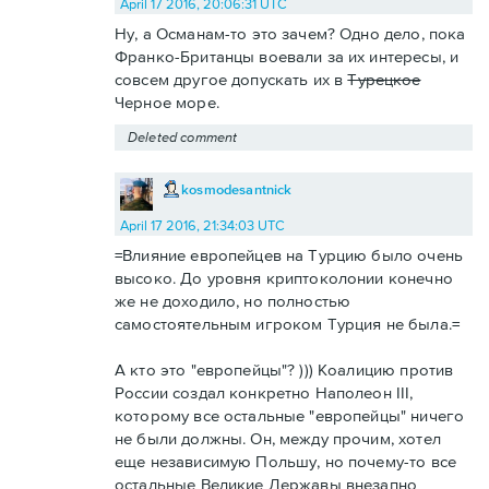
April 17 2016, 20:06:31 UTC
Ну, а Османам-то это зачем? Одно дело, пока
Франко-Британцы воевали за их интересы, и
совсем другое допускать их в
Турецкое
Черное море.
Deleted comment
kosmodesantnick
April 17 2016, 21:34:03 UTC
=Влияние европейцев на Турцию было очень
высоко. До уровня криптоколонии конечно
же не доходило, но полностью
самостоятельным игроком Турция не была.=
А кто это "европейцы"? ))) Коалицию против
России создал конкретно Наполеон III,
которому все остальные "европейцы" ничего
не были должны. Он, между прочим, хотел
еще независимую Польшу, но почему-то все
остальные Великие Державы внезапно