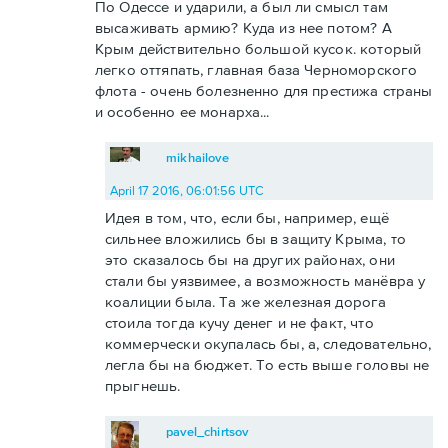
По Одессе и ударили, а был ли смысл там
высаживать армию? Куда из нее потом? А
Крым действительно большой кусок. который
легко оттяпать, главная база Черноморского
флота - очень болезненно для престижа страны
и особенно ее монарха...
mikhailove
April 17 2016, 06:01:56 UTC
Идея в том, что, если бы, например, ещё
сильнее вложились бы в защиту Крыма, то
это сказалось бы на других районах, они
стали бы уязвимее, а возможность манёвра у
коалиции была. Та же железная дорога
стоила тогда кучу денег и не факт, что
коммерчески окупалась бы, а, следовательно,
легла бы на бюджет. То есть выше головы не
прыгнешь.
pavel_chirtsov