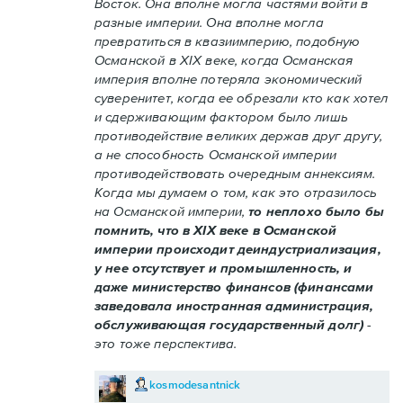
Восток. Она вполне могла частями войти в
разные империи. Она вполне могла
превратиться в квазиимперию, подобную
Османской в XIX веке, когда Османская
империя вполне потеряла экономический
суверенитет, когда ее обрезали кто как хотел
и сдерживающим фактором было лишь
противодействие великих держав друг другу,
а не способность Османской империи
противодействовать очередным аннексиям.
Когда мы думаем о том, как это отразилось
на Османской империи,
то неплохо было бы
помнить, что в XIX веке в Османской
империи происходит деиндустриализация,
у нее отсутствует и промышленность, и
даже министерство финансов (финансами
заведовала иностранная администрация,
обслуживающая государственный долг)
-
это тоже перспектива.
kosmodesantnick