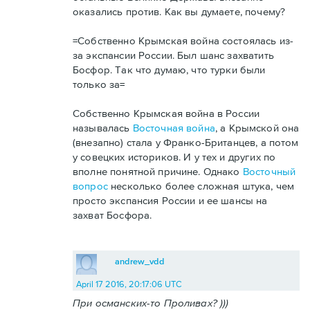
оказались против. Как вы думаете, почему?
=Собственно Крымская война состоялась из-
за экспансии России. Был шанс захватить
Босфор. Так что думаю, что турки были
только за=
Собственно Крымская война в России
называлась
Восточная война
, а Крымской она
(внезапно) стала у Франко-Британцев, а потом
у совецких историков. И у тех и других по
вполне понятной причине. Однако
Восточный
вопрос
несколько более сложная штука, чем
просто экспансия России и ее шансы на
захват Босфора.
andrew_vdd
April 17 2016, 20:17:06 UTC
При османских-то Проливах? )))