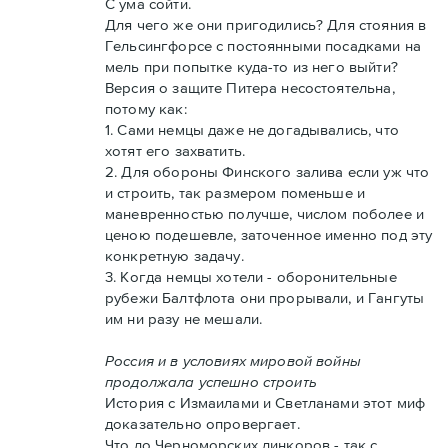
С ума сойти.
Для чего же они пригодились? Для стояния в
Гельсингфорсе с постоянными посадками на
мель при попытке куда-то из него выйти?
Версия о защите Питера несостоятельна,
потому как:
1. Сами немцы даже не догадывались, что
хотят его захватить.
2. Для обороны Финского залива если уж что
и строить, так размером поменьше и
маневренностью получше, числом поболее и
ценою подешевле, заточенное именно под эту
конкретную задачу.
3. Когда немцы хотели - оборонительные
рубежи Балтфлота они прорывали, и Гангуты
им ни разу не мешали.
Россия и в условиях мировой войны
продолжала успешно строить
История с Измаилами и Светланами этот миф
доказательно опровергает.
Что до Черноморских линкоров - так с