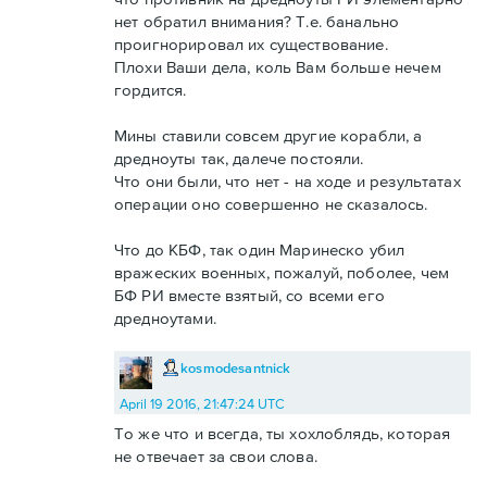
нет обратил внимания? Т.е. банально
проигнорировал их существование.
Плохи Ваши дела, коль Вам больше нечем
гордится.
Мины ставили совсем другие корабли, а
дредноуты так, далече постояли.
Что они были, что нет - на ходе и результатах
операции оно совершенно не сказалось.
Что до КБФ, так один Маринеско убил
вражеских военных, пожалуй, поболее, чем
БФ РИ вместе взятый, со всеми его
дредноутами.
kosmodesantnick
April 19 2016, 21:47:24 UTC
То же что и всегда, ты хохлоблядь, которая
не отвечает за свои слова.