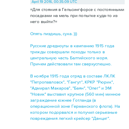
April 19 2016, 00:35:09 UTC
=Для стояния в Гельсингфорсе с постоянными
посадками на мель при попытке куда-то из
него выйти?=
Опять пиздишь, сука. )))
Русские дредноуты в кампанию 1915 года
трижды совершали походы только в
центральную часть Балтийского моря.
Причем действовали там сверхуспешно.
В ноябре 1915 года отряд в составе ЛКЛК
"Петропавловск", "Гангут", КРКР "Рюрик",
"Адмирал Макаров", "Баян", "Олег" и ЭМ
"Новик" выставил крупное (560 мин) минное
заграждение южнее Готланда (в
операционной зоне Германского флота). На
котором подорвался и получил серьезные
повреждения легкий крейсер "Данциг".