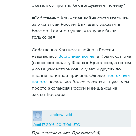
оказались против. Как вы думаете, почему?
=Собственно Крымская война состоялась из-
за экспансии России. Был шанс захватить
Босфор. Так что думаю, что турки были
только за=
Собственно Крымская война в России
называлась
Восточная война
, а Крымской она
(внезапно) стала у Франко-Британцев, а потом
у совецких историков. И у тех и других по
вполне понятной причине. Однако
Восточный
вопрос
несколько более сложная штука, чем
просто экспансия России и ее шансы на
захват Босфора.
andrew_vdd
April 17 2016, 20:17:06 UTC
При османских-то Проливах? )))