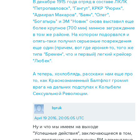
В декабре 1915 года отряд в составе ЛКЛК
"Петропавловск", "Гангут", КРКР "Рюрик",
"Адмирал Макаров", "Баян", "Олег",
"Богатырь" и ЭМ "Новик" снова выставил еще
более крупное (700 мин) минное заграждение
в том же районе. На котором подорвался и
опять-таки получил серьезные повреждения
еще один (причем, вот где ирония-то, того же
типа "Бремен", что и первый) легкий крейсер
"Любек".
А теперь, хохлоблядь, расскажи нам еще про
то, как Краснознаменный Балтфлот громил
врага на дальних подступах к Колыбели
Сексуальной Революции.
byruk
April 19 2016, 20:05:05 UTC
Ну и что мы имеем на выходе
"Успешные действия", заключающиеся в том,
что противник на дредноуты РИ элементарно