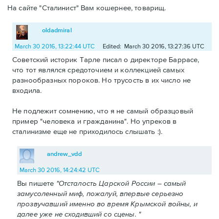
На сайте "Сталинист" Вам кошернее, товарищ.
oldadmiral
March 30 2016, 13:22:44 UTC
Edited: March 30 2016, 13:27:36 UTC
Советский историк Тарле писал о директоре Баррасе,
что тот являлся средоточием и коллекцией самых
разнообразных пороков. Но трусость в их число не
входила.
Не подлежит сомнению, что я не самый образцовый
пример "человека и гражданина". Но упреков в
сталинизме еще не приходилось слышать :).
andrew_vdd
March 30 2016, 14:24:42 UTC
Вы пишете
"Отсталость Царской России – самый
замусоленный миф, пожалуй, впервые серьезно
прозвучавший именно во время Крымской войны, и
далее уже не сходивший со сцены. "