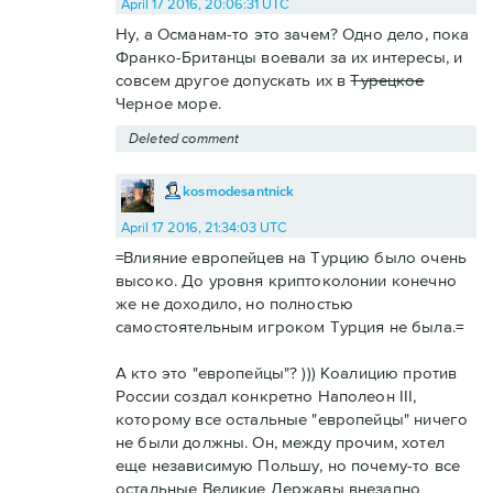
April 17 2016, 20:06:31 UTC
Ну, а Османам-то это зачем? Одно дело, пока
Франко-Британцы воевали за их интересы, и
совсем другое допускать их в
Турецкое
Черное море.
Deleted comment
kosmodesantnick
April 17 2016, 21:34:03 UTC
=Влияние европейцев на Турцию было очень
высоко. До уровня криптоколонии конечно
же не доходило, но полностью
самостоятельным игроком Турция не была.=
А кто это "европейцы"? ))) Коалицию против
России создал конкретно Наполеон III,
которому все остальные "европейцы" ничего
не были должны. Он, между прочим, хотел
еще независимую Польшу, но почему-то все
остальные Великие Державы внезапно