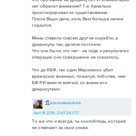
нет обратил внимания? Т.е. банально
проигнорировал их существование.
Плохи Ваши дела, коль Вам больше нечем
гордится.
Мины ставили совсем другие корабли, а
дредноуты так, далече постояли.
Что они были, что нет - на ходе и результатах
операции оно совершенно не сказалось.
Что до КБФ, так один Маринеско убил
вражеских военных, пожалуй, поболее, чем
БФ РИ вместе взятый, со всеми его
дредноутами.
kosmodesantnick
April 19 2016, 21:47:24 UTC
То же что и всегда, ты хохлоблядь, которая
не отвечает за свои слова.