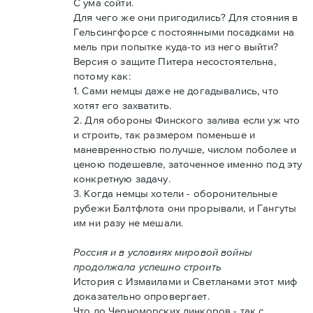
С ума сойти.
Для чего же они пригодились? Для стояния в
Гельсингфорсе с постоянными посадками на
мель при попытке куда-то из него выйти?
Версия о защите Питера несостоятельна,
потому как:
1. Сами немцы даже не догадывались, что
хотят его захватить.
2. Для обороны Финского залива если уж что
и строить, так размером поменьше и
маневренностью получше, числом поболее и
ценою подешевле, заточенное именно под эту
конкретную задачу.
3. Когда немцы хотели - оборонительные
рубежи Балтфлота они прорывали, и Гангуты
им ни разу не мешали.
Россия и в условиях мировой войны
продолжала успешно строить
История с Измаилами и Светланами этот миф
доказательно опровергает.
Что до Черноморских линкоров - так с