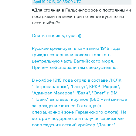
April 19 2016, 00:35:09 UTC
=Для стояния в Гельсингфорсе с постоянными
посадками на мель при попытке куда-то из
него выйти?=
Опять пиздишь, сука. )))
Русские дредноуты в кампанию 1915 года
трижды совершали походы только в
центральную часть Балтийского моря.
Причем действовали там сверхуспешно.
В ноябре 1915 года отряд в составе ЛКЛК
"Петропавловск", "Гангут", КРКР "Рюрик",
"Адмирал Макаров", "Баян", "Олег" и ЭМ
"Новик" выставил крупное (560 мин) минное
заграждение южнее Готланда (в
операционной зоне Германского флота). На
котором подорвался и получил серьезные
повреждения легкий крейсер "Данциг".