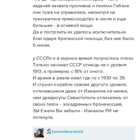
задачей захвата проливов и поимки Гебена
они тоже не справились, несмотря на
трехкратное превосходство в числе и еще
большее - в огневой мощи.
Да и построить их удалось исключительно
благодаря британской помощи, без нее было
б никак.
у СССРа и в мирное время получалось плохо
Только начинал СССР отнюдь не с уровня
1913, а примерно с 18% от оного.
И время в реале имел где-то с 1930 по 39.
И строил корабли совсем другого уровня,
отличавшиеся даже от Измаилов не менее,
чем дредноуты Севастополь отличались от
своих тезок - эскадренных броненосцев.
ЗЫ Ежели Вы забыли - Измаилы РИ не
потянула.
kosmodesantnick