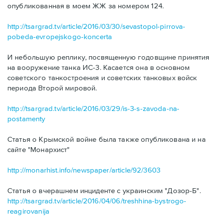
опубликованная в моем ЖЖ за номером 124.
http://tsargrad.tv/article/2016/03/30/sevastopol-pirrova-
pobeda-evropejskogo-koncerta
И небольшую реплику, посвященную годовщине принятия
на вооружение танка ИС-3. Касается она в основном
советского танкостроения и советских танковых войск
периода Второй мировой.
http://tsargrad.tv/article/2016/03/29/is-3-s-zavoda-na-
postamenty
Статья о Крымской войне была также опубликована и на
сайте "Монархист"
http://monarhist.info/newspaper/article/92/3603
Статья о вчерашнем инциденте с украинским "Дозор-Б".
http://tsargrad.tv/article/2016/04/06/treshhina-bystrogo-
reagirovanija