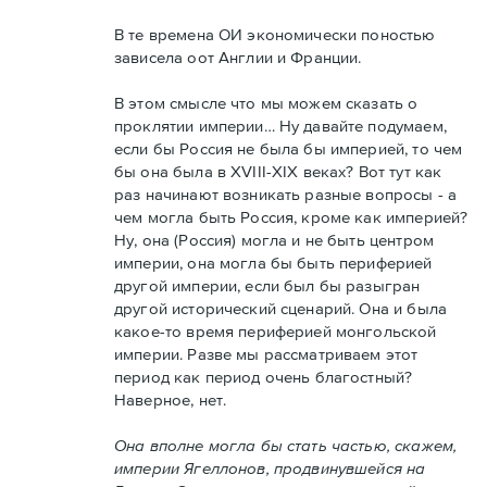
В те времена ОИ экономически поностью
зависела оот Англии и Франции.
В этом смысле что мы можем сказать о
проклятии империи… Ну давайте подумаем,
если бы Россия не была бы империей, то чем
бы она была в XVIII-XIX веках? Вот тут как
раз начинают возникать разные вопросы - а
чем могла быть Россия, кроме как империей?
Ну, она (Россия) могла и не быть центром
империи, она могла бы быть периферией
другой империи, если был бы разыгран
другой исторический сценарий. Она и была
какое-то время периферией монгольской
империи. Разве мы рассматриваем этот
период как период очень благостный?
Наверное, нет.
Она вполне могла бы стать частью, скажем,
империи Ягеллонов, продвинувшейся на