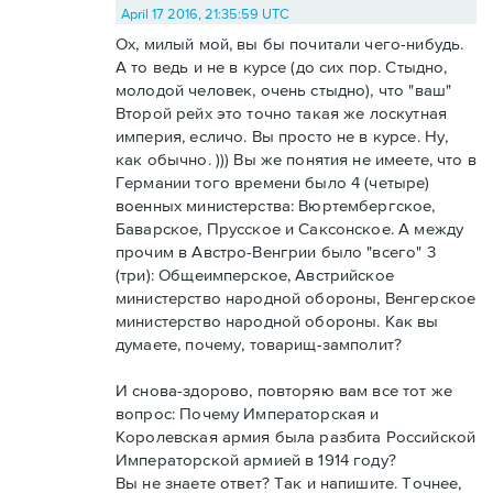
April 17 2016, 21:35:59 UTC
Ох, милый мой, вы бы почитали чего-нибудь.
А то ведь и не в курсе (до сих пор. Стыдно,
молодой человек, очень стыдно), что "ваш"
Второй рейх это точно такая же лоскутная
империя, есличо. Вы просто не в курсе. Ну,
как обычно. ))) Вы же понятия не имеете, что в
Германии того времени было 4 (четыре)
военных министерства: Вюртембергское,
Баварское, Прусское и Саксонское. А между
прочим в Австро-Венгрии было "всего" 3
(три): Общеимперское, Австрийское
министерство народной обороны, Венгерское
министерство народной обороны. Как вы
думаете, почему, товарищ-замполит?
И снова-здорово, повторяю вам все тот же
вопрос: Почему Императорская и
Королевская армия была разбита Российской
Императорской армией в 1914 году?
Вы не знаете ответ? Так и напишите. Точнее,