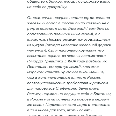
общество обанкротилось, государство взяло
на себя ее достройку.
Относительно позднее начало строительства
железных дорог в России было связано не с
ретроградством царя (Николай I сам был по
образованию военным инженером), а с
климатом. Первые рельсы, изготовлявшиеся
из чугуна (отсюда название железной дороги
«чугунка»), были настолько хрупкими, что
испытания одного из первых локомотивов
Ричарда Тревитика в 1804 году разбили их.
Перепады температур зимой и летом в
морском климате Британии были меньше,
чем в континентальном климате России,
поэтому технические требования к рельсам
для паровозов Стефенсона были ниже.
Рельсы, нормально ведущие себя в Британии,
в России могли лопнуть на морозе в первый
же сезон. Царскосельская дорога строилась
в том числе для того, чтобы понять,
достаточно ли хорош рельсовый металл