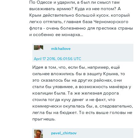
По Одессе и ударили, а был ли смысл там
высаживать армию? Куда из нее потом? А
Крым действительно большой кусок. который
легко оттяпать, главная база Черноморского
флота - очень болезненно для престижа страны
и особенно ее монарха...
mikhailove
April 17 2016, 06:01:56 UTC
Идея в том, что, если бы, например, ещё
сильнее вложились бы в защиту Крыма, то
это сказалось бы на других районах, они
стали бы уязвимее, а возможность манёвра у
коалиции была. Та же железная дорога
стоила тогда кучу денег и не факт, что
коммерчески окупалась бы, а, следовательно,
легла бы на бюджет. То есть выше головы не
прыгнешь.
pavel_chirtsov