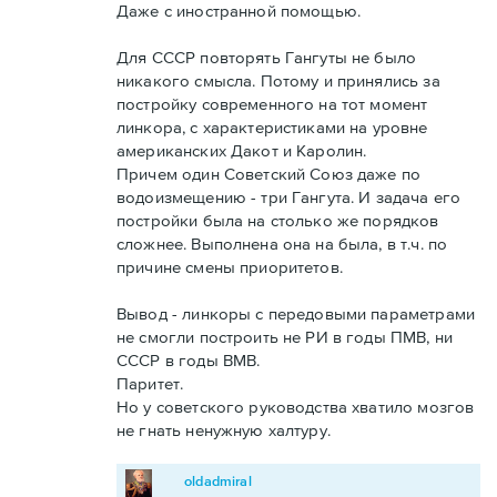
Даже с иностранной помощью.
Для СССР повторять Гангуты не было
никакого смысла. Потому и принялись за
постройку современного на тот момент
линкора, с характеристиками на уровне
американских Дакот и Каролин.
Причем один Советский Союз даже по
водоизмещению - три Гангута. И задача его
постройки была на столько же порядков
сложнее. Выполнена она на была, в т.ч. по
причине смены приоритетов.
Вывод - линкоры с передовыми параметрами
не смогли построить не РИ в годы ПМВ, ни
СССР в годы ВМВ.
Паритет.
Но у советского руководства хватило мозгов
не гнать ненужную халтуру.
oldadmiral