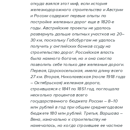
откуда взялся этот миф, если история
железнодорожного строительства и Австрии
и России содержит первые опыты по
постройке железных дорог еще в 1820-е
годы. Австрийские проекты не удалось
развернуть дальше опытных участков на 20–
30 км, поскольку Габсбургам не удалось
получить у английских банков ссуду на
строительство дорог. Российская власть
была намного богаче, но и она смогла
позволить себе только две железные дороги.
Первая, Царскосельская, имела длину всего
27 км. Вторая, Николаевская (после 1918 года
– Октябрьская) железная дорога,
строившаяся с 1841 по 1851 год, поглощала
несколько процентов всего
государственного бюджета России – 8–10
млн рублей в год при общем среднегодовом
бюджете 180 млн рублей. Третья, Варшава –
Вена, изначально к строительству не
намечалась, но когда строившее ее частное