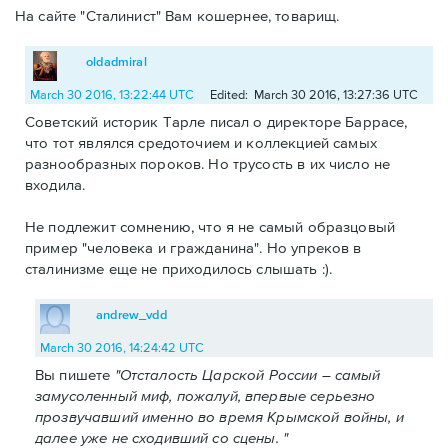
На сайте "Сталинист" Вам кошернее, товарищ.
oldadmiral
March 30 2016, 13:22:44 UTC
Edited: March 30 2016, 13:27:36 UTC
Советский историк Тарле писал о директоре Баррасе,
что тот являлся средоточием и коллекцией самых
разнообразных пороков. Но трусость в их число не
входила.
Не подлежит сомнению, что я не самый образцовый
пример "человека и гражданина". Но упреков в
сталинизме еще не приходилось слышать :).
andrew_vdd
March 30 2016, 14:24:42 UTC
Вы пишете
"Отсталость Царской России – самый
замусоленный миф, пожалуй, впервые серьезно
прозвучавший именно во время Крымской войны, и
далее уже не сходивший со сцены. "