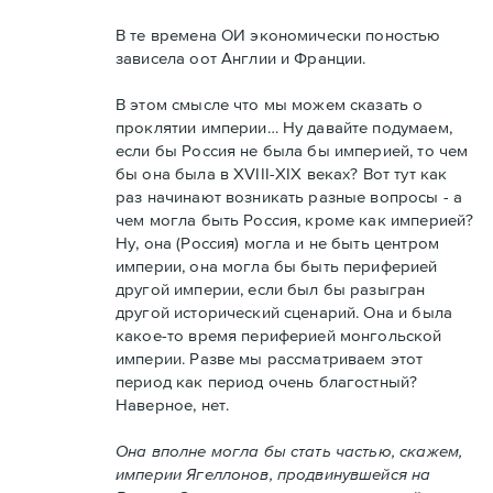
В те времена ОИ экономически поностью
зависела оот Англии и Франции.
В этом смысле что мы можем сказать о
проклятии империи… Ну давайте подумаем,
если бы Россия не была бы империей, то чем
бы она была в XVIII-XIX веках? Вот тут как
раз начинают возникать разные вопросы - а
чем могла быть Россия, кроме как империей?
Ну, она (Россия) могла и не быть центром
империи, она могла бы быть периферией
другой империи, если был бы разыгран
другой исторический сценарий. Она и была
какое-то время периферией монгольской
империи. Разве мы рассматриваем этот
период как период очень благостный?
Наверное, нет.
Она вполне могла бы стать частью, скажем,
империи Ягеллонов, продвинувшейся на