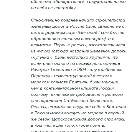
общество обанкротилось, государство взяло
на себя ее достройку.
Относительно позднее начало строительства
железных дорог в России было связано не с
ретроградством царя (Николай I сам был по
образованию военным инженером), а с
климатом. Первые рельсы, изготовлявшиеся
из чугуна (отсюда название железной дороги
«чугунка»), были настолько хрупкими, что
испытания одного из первых локомотивов
Ричарда Тревитика в 1804 году разбили их.
Перепады температур зимой и летом в
морском климате Британии были меньше,
чем в континентальном климате России,
поэтому технические требования к рельсам
для паровозов Стефенсона были ниже.
Рельсы, нормально ведущие себя в Британии,
в России могли лопнуть на морозе в первый
же сезон. Царскосельская дорога строилась
в том числе для того, чтобы понять,
достаточно ли хорош рельсовый металл