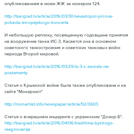
опубликованная в моем ЖЖ за номером 124.
http://tsargrad.tv/article/2016/03/30/sevastopol-pirrova-
pobeda-evropejskogo-koncerta
И небольшую реплику, посвященную годовщине принятия
на вооружение танка ИС-3. Касается она в основном
советского танкостроения и советских танковых войск
периода Второй мировой.
http://tsargrad.tv/article/2016/03/29/is-3-s-zavoda-na-
postamenty
Статья о Крымской войне была также опубликована и на
сайте "Монархист"
http://monarhist.info/newspaper/article/92/3603
Статья о вчерашнем инциденте с украинским "Дозор-Б".
http://tsargrad.tv/article/2016/04/06/treshhina-bystrogo-
reagirovanija