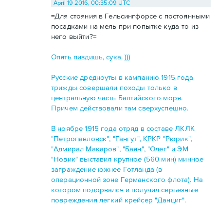
April 19 2016, 00:35:09 UTC
=Для стояния в Гельсингфорсе с постоянными
посадками на мель при попытке куда-то из
него выйти?=
Опять пиздишь, сука. )))
Русские дредноуты в кампанию 1915 года
трижды совершали походы только в
центральную часть Балтийского моря.
Причем действовали там сверхуспешно.
В ноябре 1915 года отряд в составе ЛКЛК
"Петропавловск", "Гангут", КРКР "Рюрик",
"Адмирал Макаров", "Баян", "Олег" и ЭМ
"Новик" выставил крупное (560 мин) минное
заграждение южнее Готланда (в
операционной зоне Германского флота). На
котором подорвался и получил серьезные
повреждения легкий крейсер "Данциг".