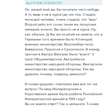
April 17 2016, 21:35:59 UTC
Ох, милый мой, вы бы почитали чего-нибудь.
А то ведь и не в курсе (до сих пор. Стыдно,
молодой человек, очень стыдно), что "ваш"
Второй рейх это точно такая же лоскутная
империя, есличо. Вы просто не в курсе. Ну,
как обычно. ))) Вы же понятия не имеете, что в
Германии того времени было 4 (четыре)
военных министерства: Вюртембергское,
Баварское, Прусское и Саксонское. А между
прочим в Австро-Венгрии было "всего" 3
(три): Общеимперское, Австрийское
министерство народной обороны, Венгерское
министерство народной обороны. Как вы
думаете, почему, товарищ-замполит?
И снова-здорово, повторяю вам все тот же
вопрос: Почему Императорская и
Королевская армия была разбита Российской
Императорской армией в 1914 году?
Вы не знаете ответ? Так и напишите. Точнее,