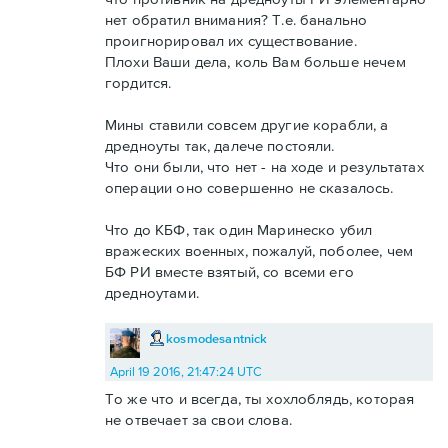
нет обратил внимания? Т.е. банально
проигнорировал их существование.
Плохи Ваши дела, коль Вам больше нечем
гордится.
Мины ставили совсем другие корабли, а
дредноуты так, далече постояли.
Что они были, что нет - на ходе и результатах
операции оно совершенно не сказалось.
Что до КБФ, так один Маринеско убил
вражеских военных, пожалуй, поболее, чем
БФ РИ вместе взятый, со всеми его
дредноутами.
kosmodesantnick
April 19 2016, 21:47:24 UTC
То же что и всегда, ты хохлоблядь, которая
не отвечает за свои слова.