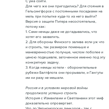
С ума сойти.
Для чего же они пригодились? Для стояния в
Гельсингфорсе с постоянными посадками на
мель при попытке куда-то из него выйти?
Версия о защите Питера несостоятельна,
потому как:
1. Сами немцы даже не догадывались, что
хотят его захватить.
2. Для обороны Финского залива если уж что
и строить, так размером поменьше и
маневренностью получше, числом поболее и
ценою подешевле, заточенное именно под эту
конкретную задачу.
3. Когда немцы хотели - оборонительные
рубежи Балтфлота они прорывали, и Гангуты
им ни разу не мешали.
Россия и в условиях мировой войны
продолжала успешно строить
История с Измаилами и Светланами этот миф
доказательно опровергает.
Что до Черноморских линкоров - так с