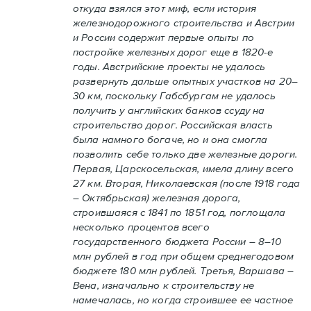
откуда взялся этот миф, если история
железнодорожного строительства и Австрии
и России содержит первые опыты по
постройке железных дорог еще в 1820-е
годы. Австрийские проекты не удалось
развернуть дальше опытных участков на 20–
30 км, поскольку Габсбургам не удалось
получить у английских банков ссуду на
строительство дорог. Российская власть
была намного богаче, но и она смогла
позволить себе только две железные дороги.
Первая, Царскосельская, имела длину всего
27 км. Вторая, Николаевская (после 1918 года
– Октябрьская) железная дорога,
строившаяся с 1841 по 1851 год, поглощала
несколько процентов всего
государственного бюджета России – 8–10
млн рублей в год при общем среднегодовом
бюджете 180 млн рублей. Третья, Варшава –
Вена, изначально к строительству не
намечалась, но когда строившее ее частное