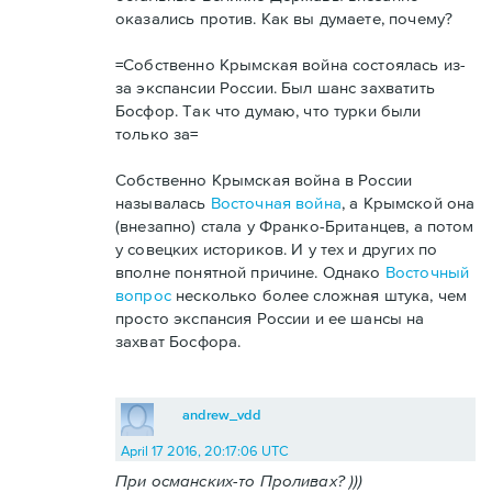
оказались против. Как вы думаете, почему?
=Собственно Крымская война состоялась из-
за экспансии России. Был шанс захватить
Босфор. Так что думаю, что турки были
только за=
Собственно Крымская война в России
называлась
Восточная война
, а Крымской она
(внезапно) стала у Франко-Британцев, а потом
у совецких историков. И у тех и других по
вполне понятной причине. Однако
Восточный
вопрос
несколько более сложная штука, чем
просто экспансия России и ее шансы на
захват Босфора.
andrew_vdd
April 17 2016, 20:17:06 UTC
При османских-то Проливах? )))