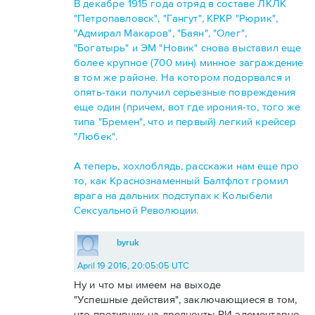
В декабре 1915 года отряд в составе ЛКЛК
"Петропавловск", "Гангут", КРКР "Рюрик",
"Адмирал Макаров", "Баян", "Олег",
"Богатырь" и ЭМ "Новик" снова выставил еще
более крупное (700 мин) минное заграждение
в том же районе. На котором подорвался и
опять-таки получил серьезные повреждения
еще один (причем, вот где ирония-то, того же
типа "Бремен", что и первый) легкий крейсер
"Любек".
А теперь, хохлоблядь, расскажи нам еще про
то, как Краснознаменный Балтфлот громил
врага на дальних подступах к Колыбели
Сексуальной Революции.
byruk
April 19 2016, 20:05:05 UTC
Ну и что мы имеем на выходе
"Успешные действия", заключающиеся в том,
что противник на дредноуты РИ элементарно