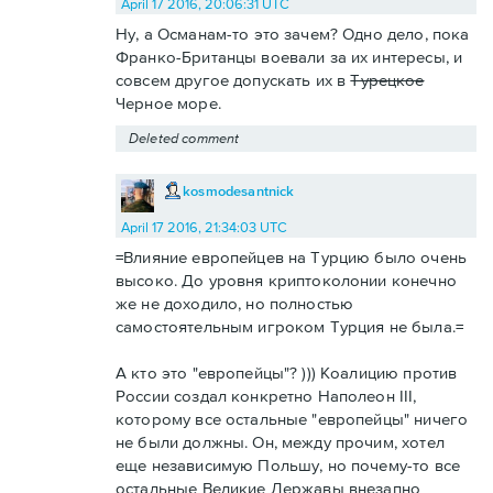
April 17 2016, 20:06:31 UTC
Ну, а Османам-то это зачем? Одно дело, пока
Франко-Британцы воевали за их интересы, и
совсем другое допускать их в
Турецкое
Черное море.
Deleted comment
kosmodesantnick
April 17 2016, 21:34:03 UTC
=Влияние европейцев на Турцию было очень
высоко. До уровня криптоколонии конечно
же не доходило, но полностью
самостоятельным игроком Турция не была.=
А кто это "европейцы"? ))) Коалицию против
России создал конкретно Наполеон III,
которому все остальные "европейцы" ничего
не были должны. Он, между прочим, хотел
еще независимую Польшу, но почему-то все
остальные Великие Державы внезапно