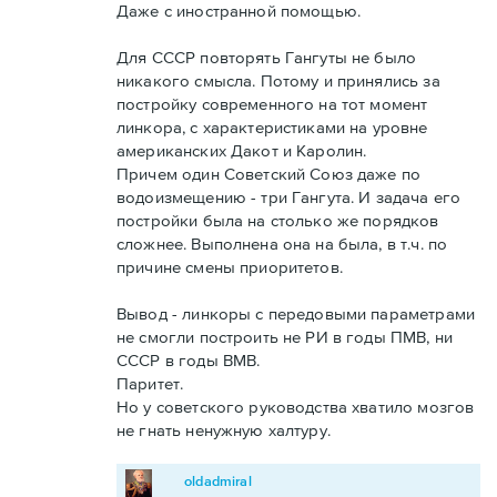
Даже с иностранной помощью.
Для СССР повторять Гангуты не было
никакого смысла. Потому и принялись за
постройку современного на тот момент
линкора, с характеристиками на уровне
американских Дакот и Каролин.
Причем один Советский Союз даже по
водоизмещению - три Гангута. И задача его
постройки была на столько же порядков
сложнее. Выполнена она на была, в т.ч. по
причине смены приоритетов.
Вывод - линкоры с передовыми параметрами
не смогли построить не РИ в годы ПМВ, ни
СССР в годы ВМВ.
Паритет.
Но у советского руководства хватило мозгов
не гнать ненужную халтуру.
oldadmiral