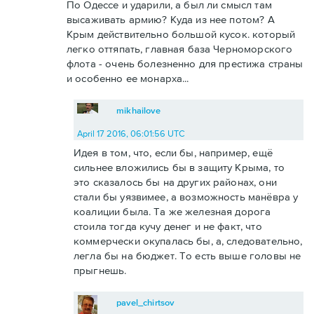
По Одессе и ударили, а был ли смысл там
высаживать армию? Куда из нее потом? А
Крым действительно большой кусок. который
легко оттяпать, главная база Черноморского
флота - очень болезненно для престижа страны
и особенно ее монарха...
mikhailove
April 17 2016, 06:01:56 UTC
Идея в том, что, если бы, например, ещё
сильнее вложились бы в защиту Крыма, то
это сказалось бы на других районах, они
стали бы уязвимее, а возможность манёвра у
коалиции была. Та же железная дорога
стоила тогда кучу денег и не факт, что
коммерчески окупалась бы, а, следовательно,
легла бы на бюджет. То есть выше головы не
прыгнешь.
pavel_chirtsov