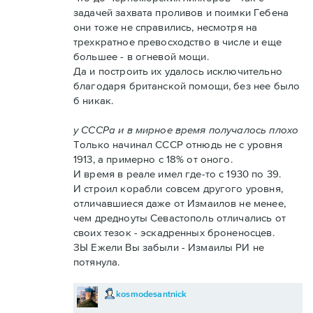
задачей захвата проливов и поимки Гебена
они тоже не справились, несмотря на
трехкратное превосходство в числе и еще
большее - в огневой мощи.
Да и построить их удалось исключительно
благодаря британской помощи, без нее было
б никак.
у СССРа и в мирное время получалось плохо
Только начинал СССР отнюдь не с уровня
1913, а примерно с 18% от оного.
И время в реале имел где-то с 1930 по 39.
И строил корабли совсем другого уровня,
отличавшиеся даже от Измаилов не менее,
чем дредноуты Севастополь отличались от
своих тезок - эскадренных броненосцев.
ЗЫ Ежели Вы забыли - Измаилы РИ не
потянула.
kosmodesantnick