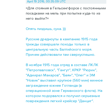
April 19 2016, 00:35:09 UTC
=Для стояния в Гельсингфорсе с постоянными
посадками на мель при попытке куда-то из
него выйти?=
Опять пиздишь, сука. )))
Русские дредноуты в кампанию 1915 года
трижды совершали походы только в
центральную часть Балтийского моря.
Причем действовали там сверхуспешно.
В ноябре 1915 года отряд в составе ЛКЛК
"Петропавловск", "Гангут", КРКР "Рюрик",
"Адмирал Макаров", "Баян", "Олег" и ЭМ
"Новик" выставил крупное (560 мин) минное
заграждение южнее Готланда (в
операционной зоне Германского флота). На
котором подорвался и получил серьезные
повреждения легкий крейсер "Данциг".