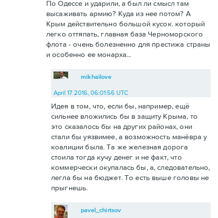
По Одессе и ударили, а был ли смысл там
высаживать армию? Куда из нее потом? А
Крым действительно большой кусок. который
легко оттяпать, главная база Черноморского
флота - очень болезненно для престижа страны
и особенно ее монарха...
mikhailove
April 17 2016, 06:01:56 UTC
Идея в том, что, если бы, например, ещё
сильнее вложились бы в защиту Крыма, то
это сказалось бы на других районах, они
стали бы уязвимее, а возможность манёвра у
коалиции была. Та же железная дорога
стоила тогда кучу денег и не факт, что
коммерчески окупалась бы, а, следовательно,
легла бы на бюджет. То есть выше головы не
прыгнешь.
pavel_chirtsov