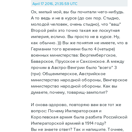
April 17 2016, 21:35:59 UTC
Ох, милый мой, вы бы почитали чего-нибудь.
А то ведь и не в курсе (до сих пор. Стыдно,
молодой человек, очень стыдно), что "ваш"
Второй рейх это точно такая же лоскутная
империя, есличо. Вы просто не в курсе. Ну,
как обычно. ))) Вы же понятия не имеете, что в
Германии того времени было 4 (четыре)
военных министерства: Вюртембергское,
Баварское, Прусское и Саксонское. А между
прочим в Австро-Венгрии было "всего" 3
(три): Общеимперское, Австрийское
министерство народной обороны, Венгерское
министерство народной обороны. Как вы
думаете, почему, товарищ-замполит?
И снова-здорово, повторяю вам все тот же
вопрос: Почему Императорская и
Королевская армия была разбита Российской
Императорской армией в 1914 году?
Вы не знаете ответ? Так и напишите. Точнее,