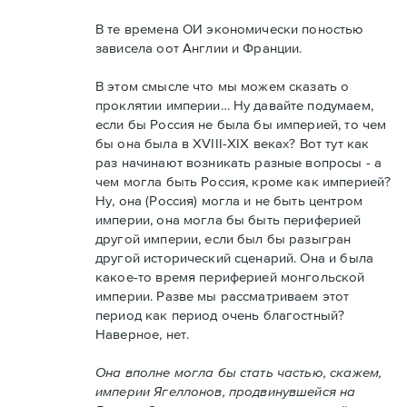
В те времена ОИ экономически поностью
зависела оот Англии и Франции.
В этом смысле что мы можем сказать о
проклятии империи… Ну давайте подумаем,
если бы Россия не была бы империей, то чем
бы она была в XVIII-XIX веках? Вот тут как
раз начинают возникать разные вопросы - а
чем могла быть Россия, кроме как империей?
Ну, она (Россия) могла и не быть центром
империи, она могла бы быть периферией
другой империи, если был бы разыгран
другой исторический сценарий. Она и была
какое-то время периферией монгольской
империи. Разве мы рассматриваем этот
период как период очень благостный?
Наверное, нет.
Она вполне могла бы стать частью, скажем,
империи Ягеллонов, продвинувшейся на