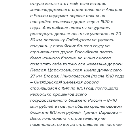
откуда взялся этот миф, если история
железнодорожного строительства и Австрии
и России содержит первые опыты по
постройке железных дорог еще в 1820-е
годы. Австрийские проекты не удалось
развернуть дальше опытных участков на 20–
30 км, поскольку Габсбургам не удалось
получить у английских банков ссуду на
строительство дорог. Российская власть
была намного богаче, но и она смогла
позволить себе только две железные дороги.
Первая, Царскосельская, имела длину всего
27 км. Вторая, Николаевская (после 1918 года
– Октябрьская) железная дорога,
строившаяся с 1841 по 1851 год, поглощала
несколько процентов всего
государственного бюджета России – 8–10
млн рублей в год при общем среднегодовом
бюджете 180 млн рублей. Третья, Варшава –
Вена, изначально к строительству не
намечалась, но когда строившее ее частное