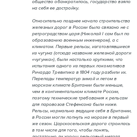
общество обанкротилось, государство взяло
на себя ее достройку.
Относительно позднее начало строительства
железных дорог в России было связано не с
ретроградством царя (Николай I сам был по
образованию военным инженером), а с
климатом. Первые рельсы, изготовлявшиеся
из чугуна (отсюда название железной дороги
«чугунка»), были настолько хрупкими, что
испытания одного из первых локомотивов
Ричарда Тревитика в 1804 году разбили их.
Перепады температур зимой и летом в
морском климате Британии были меньше,
чем в континентальном климате России,
поэтому технические требования к рельсам
для паровозов Стефенсона были ниже.
Рельсы, нормально ведущие себя в Британии,
в России могли лопнуть на морозе в первый
же сезон. Царскосельская дорога строилась
в том числе для того, чтобы понять,
достаточно ли хорош рельсовый металл