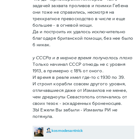
задачей захвата проливов и поимки Гебена
они тоже не справились, несмотря на
трехкратное превосходство в числе и еще
большее - в огневой мощи.
Да и построить их удалось исключительно
благодаря британской помощи, без нее было
б никак.
у СССРа и в мирное время получалось плохо
Только начинал СССР отнюдь не с уровня
1913, а примерно с 18% от оного.
И время в реале имел где-то с 1930 по 39.
И строил корабли совсем другого уровня,
отличавшиеся даже от Измаилов не менее,
чем дредноуты Севастополь отличались от
своих тезок - эскадренных броненосцев.
ЗЫ Ежели Вы забыли - Измаилы РИ не
потянула.
kosmodesantnick