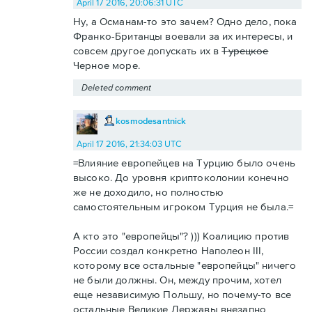
April 17 2016, 20:06:31 UTC
Ну, а Османам-то это зачем? Одно дело, пока
Франко-Британцы воевали за их интересы, и
совсем другое допускать их в
Турецкое
Черное море.
Deleted comment
kosmodesantnick
April 17 2016, 21:34:03 UTC
=Влияние европейцев на Турцию было очень
высоко. До уровня криптоколонии конечно
же не доходило, но полностью
самостоятельным игроком Турция не была.=
А кто это "европейцы"? ))) Коалицию против
России создал конкретно Наполеон III,
которому все остальные "европейцы" ничего
не были должны. Он, между прочим, хотел
еще независимую Польшу, но почему-то все
остальные Великие Державы внезапно