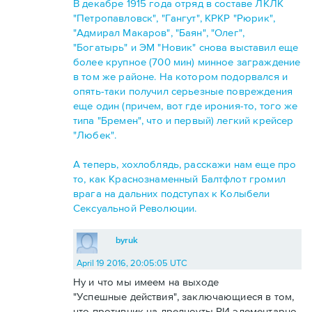
В декабре 1915 года отряд в составе ЛКЛК
"Петропавловск", "Гангут", КРКР "Рюрик",
"Адмирал Макаров", "Баян", "Олег",
"Богатырь" и ЭМ "Новик" снова выставил еще
более крупное (700 мин) минное заграждение
в том же районе. На котором подорвался и
опять-таки получил серьезные повреждения
еще один (причем, вот где ирония-то, того же
типа "Бремен", что и первый) легкий крейсер
"Любек".
А теперь, хохлоблядь, расскажи нам еще про
то, как Краснознаменный Балтфлот громил
врага на дальних подступах к Колыбели
Сексуальной Революции.
byruk
April 19 2016, 20:05:05 UTC
Ну и что мы имеем на выходе
"Успешные действия", заключающиеся в том,
что противник на дредноуты РИ элементарно