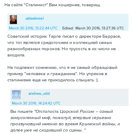
На сайте "Сталинист" Вам кошернее, товарищ.
oldadmiral
March 30 2016, 13:22:44 UTC
Edited: March 30 2016, 13:27:36 UTC
Советский историк Тарле писал о директоре Баррасе,
что тот являлся средоточием и коллекцией самых
разнообразных пороков. Но трусость в их число не
входила.
Не подлежит сомнению, что я не самый образцовый
пример "человека и гражданина". Но упреков в
сталинизме еще не приходилось слышать :).
andrew_vdd
March 30 2016, 14:24:42 UTC
Вы пишете
"Отсталость Царской России – самый
замусоленный миф, пожалуй, впервые серьезно
прозвучавший именно во время Крымской войны, и
далее уже не сходивший со сцены. "