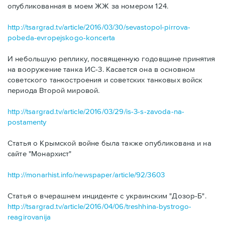
опубликованная в моем ЖЖ за номером 124.
http://tsargrad.tv/article/2016/03/30/sevastopol-pirrova-
pobeda-evropejskogo-koncerta
И небольшую реплику, посвященную годовщине принятия
на вооружение танка ИС-3. Касается она в основном
советского танкостроения и советских танковых войск
периода Второй мировой.
http://tsargrad.tv/article/2016/03/29/is-3-s-zavoda-na-
postamenty
Статья о Крымской войне была также опубликована и на
сайте "Монархист"
http://monarhist.info/newspaper/article/92/3603
Статья о вчерашнем инциденте с украинским "Дозор-Б".
http://tsargrad.tv/article/2016/04/06/treshhina-bystrogo-
reagirovanija