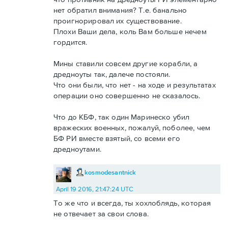
нет обратил внимания? Т.е. банально
проигнорировал их существование.
Плохи Ваши дела, коль Вам больше нечем
гордится.
Мины ставили совсем другие корабли, а
дредноуты так, далече постояли.
Что они были, что нет - на ходе и результатах
операции оно совершенно не сказалось.
Что до КБФ, так один Маринеско убил
вражеских военных, пожалуй, поболее, чем
БФ РИ вместе взятый, со всеми его
дредноутами.
kosmodesantnick
April 19 2016, 21:47:24 UTC
То же что и всегда, ты хохлоблядь, которая
не отвечает за свои слова.