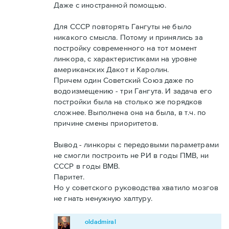
Даже с иностранной помощью.
Для СССР повторять Гангуты не было
никакого смысла. Потому и принялись за
постройку современного на тот момент
линкора, с характеристиками на уровне
американских Дакот и Каролин.
Причем один Советский Союз даже по
водоизмещению - три Гангута. И задача его
постройки была на столько же порядков
сложнее. Выполнена она на была, в т.ч. по
причине смены приоритетов.
Вывод - линкоры с передовыми параметрами
не смогли построить не РИ в годы ПМВ, ни
СССР в годы ВМВ.
Паритет.
Но у советского руководства хватило мозгов
не гнать ненужную халтуру.
oldadmiral