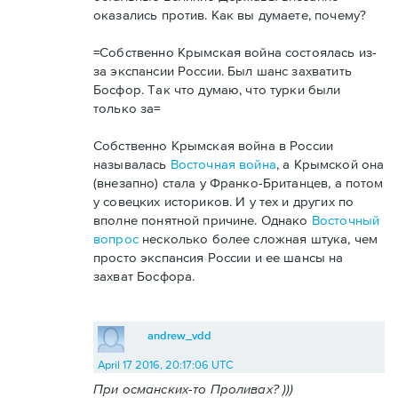
оказались против. Как вы думаете, почему?
=Собственно Крымская война состоялась из-
за экспансии России. Был шанс захватить
Босфор. Так что думаю, что турки были
только за=
Собственно Крымская война в России
называлась
Восточная война
, а Крымской она
(внезапно) стала у Франко-Британцев, а потом
у совецких историков. И у тех и других по
вполне понятной причине. Однако
Восточный
вопрос
несколько более сложная штука, чем
просто экспансия России и ее шансы на
захват Босфора.
andrew_vdd
April 17 2016, 20:17:06 UTC
При османских-то Проливах? )))