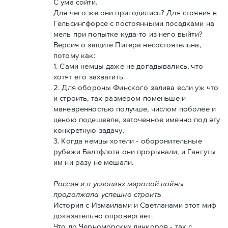
С ума сойти.
Для чего же они пригодились? Для стояния в
Гельсингфорсе с постоянными посадками на
мель при попытке куда-то из него выйти?
Версия о защите Питера несостоятельна,
потому как:
1. Сами немцы даже не догадывались, что
хотят его захватить.
2. Для обороны Финского залива если уж что
и строить, так размером поменьше и
маневренностью получше, числом поболее и
ценою подешевле, заточенное именно под эту
конкретную задачу.
3. Когда немцы хотели - оборонительные
рубежи Балтфлота они прорывали, и Гангуты
им ни разу не мешали.
Россия и в условиях мировой войны
продолжала успешно строить
История с Измаилами и Светланами этот миф
доказательно опровергает.
Что до Черноморских линкоров - так с