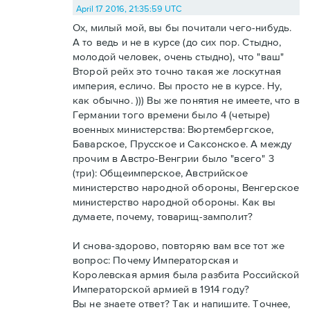
April 17 2016, 21:35:59 UTC
Ох, милый мой, вы бы почитали чего-нибудь.
А то ведь и не в курсе (до сих пор. Стыдно,
молодой человек, очень стыдно), что "ваш"
Второй рейх это точно такая же лоскутная
империя, есличо. Вы просто не в курсе. Ну,
как обычно. ))) Вы же понятия не имеете, что в
Германии того времени было 4 (четыре)
военных министерства: Вюртембергское,
Баварское, Прусское и Саксонское. А между
прочим в Австро-Венгрии было "всего" 3
(три): Общеимперское, Австрийское
министерство народной обороны, Венгерское
министерство народной обороны. Как вы
думаете, почему, товарищ-замполит?
И снова-здорово, повторяю вам все тот же
вопрос: Почему Императорская и
Королевская армия была разбита Российской
Императорской армией в 1914 году?
Вы не знаете ответ? Так и напишите. Точнее,