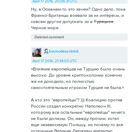
April 17 2016, 20:06:31 UTC
Ну, а Османам-то это зачем? Одно дело, пока
Франко-Британцы воевали за их интересы, и
совсем другое допускать их в
Турецкое
Черное море.
Deleted comment
kosmodesantnick
April 17 2016, 21:34:03 UTC
=Влияние европейцев на Турцию было очень
высоко. До уровня криптоколонии конечно
же не доходило, но полностью
самостоятельным игроком Турция не была.=
А кто это "европейцы"? ))) Коалицию против
России создал конкретно Наполеон III,
которому все остальные "европейцы" ничего
не были должны. Он, между прочим, хотел
еще независимую Польшу, но почему-то все
остальные Великие Державы внезапно