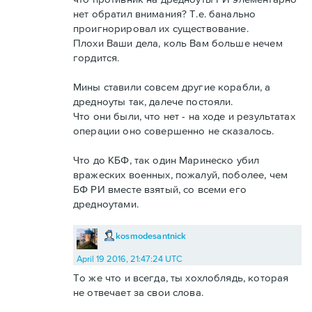
нет обратил внимания? Т.е. банально
проигнорировал их существование.
Плохи Ваши дела, коль Вам больше нечем
гордится.
Мины ставили совсем другие корабли, а
дредноуты так, далече постояли.
Что они были, что нет - на ходе и результатах
операции оно совершенно не сказалось.
Что до КБФ, так один Маринеско убил
вражеских военных, пожалуй, поболее, чем
БФ РИ вместе взятый, со всеми его
дредноутами.
kosmodesantnick
April 19 2016, 21:47:24 UTC
То же что и всегда, ты хохлоблядь, которая
не отвечает за свои слова.