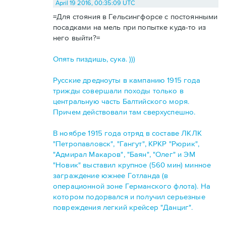
April 19 2016, 00:35:09 UTC
=Для стояния в Гельсингфорсе с постоянными
посадками на мель при попытке куда-то из
него выйти?=
Опять пиздишь, сука. )))
Русские дредноуты в кампанию 1915 года
трижды совершали походы только в
центральную часть Балтийского моря.
Причем действовали там сверхуспешно.
В ноябре 1915 года отряд в составе ЛКЛК
"Петропавловск", "Гангут", КРКР "Рюрик",
"Адмирал Макаров", "Баян", "Олег" и ЭМ
"Новик" выставил крупное (560 мин) минное
заграждение южнее Готланда (в
операционной зоне Германского флота). На
котором подорвался и получил серьезные
повреждения легкий крейсер "Данциг".