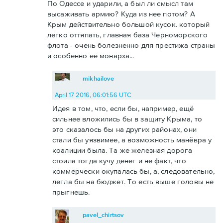
По Одессе и ударили, а был ли смысл там
высаживать армию? Куда из нее потом? А
Крым действительно большой кусок. который
легко оттяпать, главная база Черноморского
флота - очень болезненно для престижа страны
и особенно ее монарха...
mikhailove
April 17 2016, 06:01:56 UTC
Идея в том, что, если бы, например, ещё
сильнее вложились бы в защиту Крыма, то
это сказалось бы на других районах, они
стали бы уязвимее, а возможность манёвра у
коалиции была. Та же железная дорога
стоила тогда кучу денег и не факт, что
коммерчески окупалась бы, а, следовательно,
легла бы на бюджет. То есть выше головы не
прыгнешь.
pavel_chirtsov