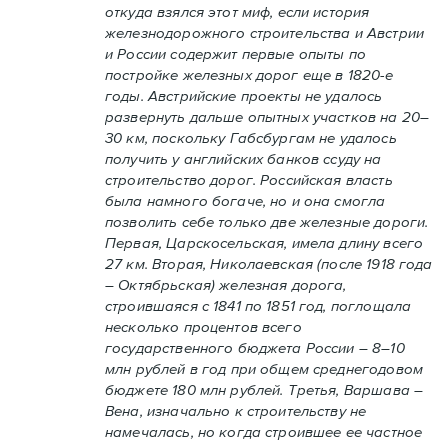
откуда взялся этот миф, если история
железнодорожного строительства и Австрии
и России содержит первые опыты по
постройке железных дорог еще в 1820-е
годы. Австрийские проекты не удалось
развернуть дальше опытных участков на 20–
30 км, поскольку Габсбургам не удалось
получить у английских банков ссуду на
строительство дорог. Российская власть
была намного богаче, но и она смогла
позволить себе только две железные дороги.
Первая, Царскосельская, имела длину всего
27 км. Вторая, Николаевская (после 1918 года
– Октябрьская) железная дорога,
строившаяся с 1841 по 1851 год, поглощала
несколько процентов всего
государственного бюджета России – 8–10
млн рублей в год при общем среднегодовом
бюджете 180 млн рублей. Третья, Варшава –
Вена, изначально к строительству не
намечалась, но когда строившее ее частное