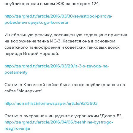
опубликованная в моем ЖЖ за номером 124.
http://tsargrad.tv/article/2016/03/30/sevastopol-pirrova-
pobeda-evropejskogo-koncerta
И небольшую реплику, посвященную годовщине принятия
на вооружение танка ИС-3. Касается она в основном
советского танкостроения и советских танковых войск
периода Второй мировой.
http://tsargrad.tv/article/2016/03/29/is-3-s-zavoda-na-
postamenty
Статья о Крымской войне была также опубликована и на
сайте "Монархист"
http://monarhist.info/newspaper/article/92/3603
Статья о вчерашнем инциденте с украинским "Дозор-Б".
http://tsargrad.tv/article/2016/04/06/treshhina-bystrogo-
reagirovanija