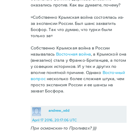
оказались против. Как вы думаете, почему?
=Собственно Крымская война состоялась из-
за экспансии России. Был шанс захватить
Босфор. Так что думаю, что турки были
только за=
Собственно Крымская война в России
называлась
Восточная война
, а Крымской она
(внезапно) стала у Франко-Британцев, а потом
у совецких историков. И у тех и других по
вполне понятной причине. Однако
Восточный
вопрос
несколько более сложная штука, чем
просто экспансия России и ее шансы на
захват Босфора.
andrew_vdd
April 17 2016, 20:17:06 UTC
При османских-то Проливах? )))