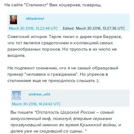
На сайте "Сталинист" Вам кошернее, товарищ.
oldadmiral
March 30 2016, 13:22:44 UTC
Edited: March 30 2016, 13:27:36 UTC
Советский историк Тарле писал о директоре Баррасе,
что тот являлся средоточием и коллекцией самых
разнообразных пороков. Но трусость в их число не
входила.
Не подлежит сомнению, что я не самый образцовый
пример "человека и гражданина". Но упреков в
сталинизме еще не приходилось слышать :).
andrew_vdd
March 30 2016, 14:24:42 UTC
Вы пишете
"Отсталость Царской России – самый
замусоленный миф, пожалуй, впервые серьезно
прозвучавший именно во время Крымской войны, и
далее уже не сходивший со сцены. "