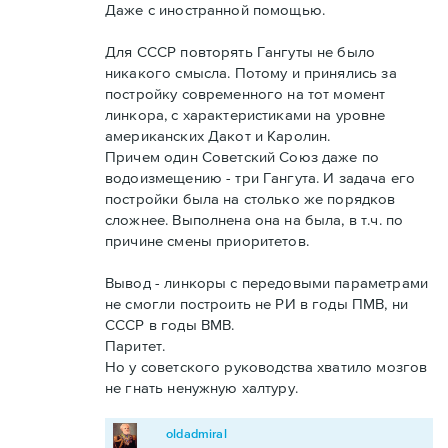
Даже с иностранной помощью.
Для СССР повторять Гангуты не было
никакого смысла. Потому и принялись за
постройку современного на тот момент
линкора, с характеристиками на уровне
американских Дакот и Каролин.
Причем один Советский Союз даже по
водоизмещению - три Гангута. И задача его
постройки была на столько же порядков
сложнее. Выполнена она на была, в т.ч. по
причине смены приоритетов.
Вывод - линкоры с передовыми параметрами
не смогли построить не РИ в годы ПМВ, ни
СССР в годы ВМВ.
Паритет.
Но у советского руководства хватило мозгов
не гнать ненужную халтуру.
oldadmiral