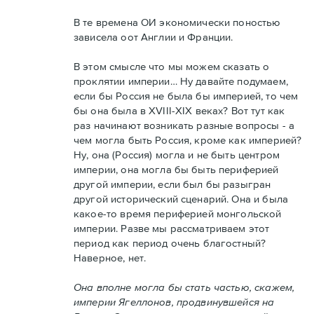
В те времена ОИ экономически поностью
зависела оот Англии и Франции.
В этом смысле что мы можем сказать о
проклятии империи… Ну давайте подумаем,
если бы Россия не была бы империей, то чем
бы она была в XVIII-XIX веках? Вот тут как
раз начинают возникать разные вопросы - а
чем могла быть Россия, кроме как империей?
Ну, она (Россия) могла и не быть центром
империи, она могла бы быть периферией
другой империи, если был бы разыгран
другой исторический сценарий. Она и была
какое-то время периферией монгольской
империи. Разве мы рассматриваем этот
период как период очень благостный?
Наверное, нет.
Она вполне могла бы стать частью, скажем,
империи Ягеллонов, продвинувшейся на