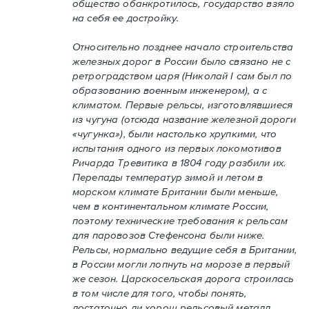
общество обанкротилось, государство взяло
на себя ее достройку.
Относительно позднее начало строительства
железных дорог в России было связано не с
ретроградством царя (Николай I сам был по
образованию военным инженером), а с
климатом. Первые рельсы, изготовлявшиеся
из чугуна (отсюда название железной дороги
«чугунка»), были настолько хрупкими, что
испытания одного из первых локомотивов
Ричарда Тревитика в 1804 году разбили их.
Перепады температур зимой и летом в
морском климате Британии были меньше,
чем в континентальном климате России,
поэтому технические требования к рельсам
для паровозов Стефенсона были ниже.
Рельсы, нормально ведущие себя в Британии,
в России могли лопнуть на морозе в первый
же сезон. Царскосельская дорога строилась
в том числе для того, чтобы понять,
достаточно ли хорош рельсовый металл