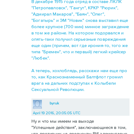
В декабре 1915 года отряд в составе ЛКЛК
"Петропавловск", "Гангут", КРКР "Рюрик",
"Адмирал Макаров", "Баян", "Олег",
"Богатырь" и ЭМ "Новик" снова выставил еще
более крупное (700 мин) минное заграждение
в том же районе. На котором подорвался и
опять-таки получил серьезные повреждения
еще один (причем, вот где ирония-то, того же
типа "Бремен", что и первый) легкий крейсер
"Любек".
А теперь, хохлоблядь, расскажи нам еще про
то, как Краснознаменный Балтфлот громил
врага на дальних подступах к Колыбели
Сексуальной Революции.
byruk
April 19 2016, 20:05:05 UTC
Ну и что мы имеем на выходе
"Успешные действия", заключающиеся в том,
что противник на дредноуты РИ элементарно