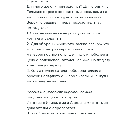
С ума сойти.
Для чего же они пригодились? Для стояния в
Гельсингфорсе с постоянными посадками на
мель при попытке куда-то из него выйти?
Версия о защите Питера несостоятельна,
потому как:
1. Сами немцы даже не догадывались, что
хотят его захватить.
2. Для обороны Финского залива если уж что
и строить, так размером поменьше и
маневренностью получше, числом поболее и
ценою подешевле, заточенное именно под эту
конкретную задачу.
3. Когда немцы хотели - оборонительные
рубежи Балтфлота они прорывали, и Гангуты
им ни разу не мешали.
Россия и в условиях мировой войны
продолжала успешно строить
История с Измаилами и Светланами этот миф
доказательно опровергает.
Что до Черноморских линкоров - так с