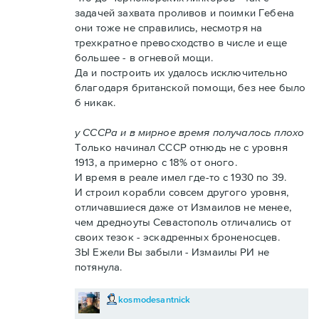
задачей захвата проливов и поимки Гебена
они тоже не справились, несмотря на
трехкратное превосходство в числе и еще
большее - в огневой мощи.
Да и построить их удалось исключительно
благодаря британской помощи, без нее было
б никак.
у СССРа и в мирное время получалось плохо
Только начинал СССР отнюдь не с уровня
1913, а примерно с 18% от оного.
И время в реале имел где-то с 1930 по 39.
И строил корабли совсем другого уровня,
отличавшиеся даже от Измаилов не менее,
чем дредноуты Севастополь отличались от
своих тезок - эскадренных броненосцев.
ЗЫ Ежели Вы забыли - Измаилы РИ не
потянула.
kosmodesantnick