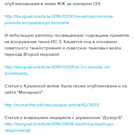
опубликованная в моем ЖЖ за номером 124.
http://tsargrad.tv/article/2016/03/30/sevastopol-pirrova-
pobeda-evropejskogo-koncerta
И небольшую реплику, посвященную годовщине принятия
на вооружение танка ИС-3. Касается она в основном
советского танкостроения и советских танковых войск
периода Второй мировой.
http://tsargrad.tv/article/2016/03/29/is-3-s-zavoda-na-
postamenty
Статья о Крымской войне была также опубликована и на
сайте "Монархист"
http://monarhist.info/newspaper/article/92/3603
Статья о вчерашнем инциденте с украинским "Дозор-Б".
http://tsargrad.tv/article/2016/04/06/treshhina-bystrogo-
reagirovanija