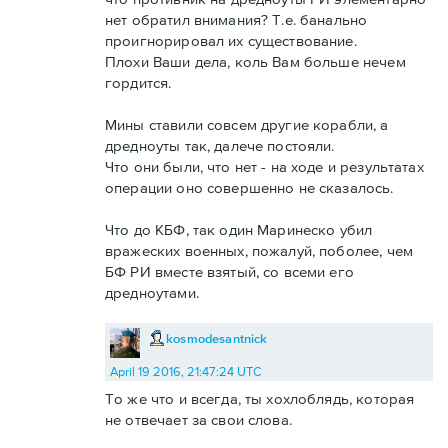
нет обратил внимания? Т.е. банально
проигнорировал их существование.
Плохи Ваши дела, коль Вам больше нечем
гордится.
Мины ставили совсем другие корабли, а
дредноуты так, далече постояли.
Что они были, что нет - на ходе и результатах
операции оно совершенно не сказалось.
Что до КБФ, так один Маринеско убил
вражеских военных, пожалуй, поболее, чем
БФ РИ вместе взятый, со всеми его
дредноутами.
kosmodesantnick
April 19 2016, 21:47:24 UTC
То же что и всегда, ты хохлоблядь, которая
не отвечает за свои слова.