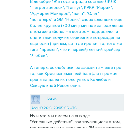
В декабре 1915 года отряд в составе ЛКЛК
"Петропавловск", "Гангут", КРКР "Рюрик",
"Адмирал Макаров", "Баян", "Олег",
"Богатырь" и ЭМ "Новик" снова выставил еще
более крупное (700 мин) минное заграждение
в том же районе. На котором подорвался и
опять-таки получил серьезные повреждения
еще один (причем, вот где ирония-то, того же
типа "Бремен", что и первый) легкий крейсер
"Любек".
А теперь, хохлоблядь, расскажи нам еще про
то, как Краснознаменный Балтфлот громил
врага на дальних подступах к Колыбели
Сексуальной Революции.
byruk
April 19 2016, 20:05:05 UTC
Ну и что мы имеем на выходе
"Успешные действия", заключающиеся в том,
что противник на дредноуты РИ элементарно