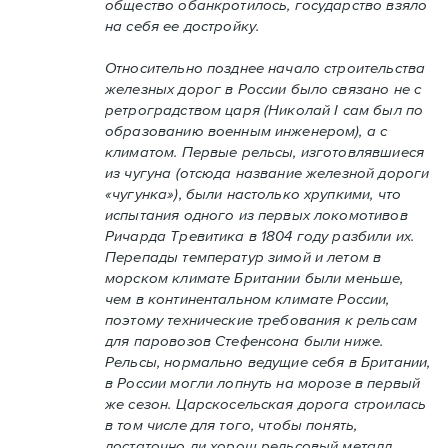
общество обанкротилось, государство взяло
на себя ее достройку.
Относительно позднее начало строительства
железных дорог в России было связано не с
ретроградством царя (Николай I сам был по
образованию военным инженером), а с
климатом. Первые рельсы, изготовлявшиеся
из чугуна (отсюда название железной дороги
«чугунка»), были настолько хрупкими, что
испытания одного из первых локомотивов
Ричарда Тревитика в 1804 году разбили их.
Перепады температур зимой и летом в
морском климате Британии были меньше,
чем в континентальном климате России,
поэтому технические требования к рельсам
для паровозов Стефенсона были ниже.
Рельсы, нормально ведущие себя в Британии,
в России могли лопнуть на морозе в первый
же сезон. Царскосельская дорога строилась
в том числе для того, чтобы понять,
достаточно ли хорош рельсовый металл