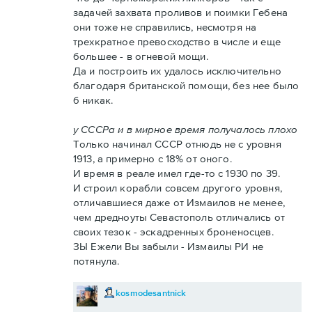
задачей захвата проливов и поимки Гебена
они тоже не справились, несмотря на
трехкратное превосходство в числе и еще
большее - в огневой мощи.
Да и построить их удалось исключительно
благодаря британской помощи, без нее было
б никак.
у СССРа и в мирное время получалось плохо
Только начинал СССР отнюдь не с уровня
1913, а примерно с 18% от оного.
И время в реале имел где-то с 1930 по 39.
И строил корабли совсем другого уровня,
отличавшиеся даже от Измаилов не менее,
чем дредноуты Севастополь отличались от
своих тезок - эскадренных броненосцев.
ЗЫ Ежели Вы забыли - Измаилы РИ не
потянула.
kosmodesantnick