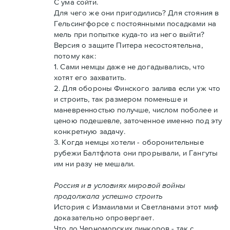
С ума сойти.
Для чего же они пригодились? Для стояния в
Гельсингфорсе с постоянными посадками на
мель при попытке куда-то из него выйти?
Версия о защите Питера несостоятельна,
потому как:
1. Сами немцы даже не догадывались, что
хотят его захватить.
2. Для обороны Финского залива если уж что
и строить, так размером поменьше и
маневренностью получше, числом поболее и
ценою подешевле, заточенное именно под эту
конкретную задачу.
3. Когда немцы хотели - оборонительные
рубежи Балтфлота они прорывали, и Гангуты
им ни разу не мешали.
Россия и в условиях мировой войны
продолжала успешно строить
История с Измаилами и Светланами этот миф
доказательно опровергает.
Что до Черноморских линкоров - так с