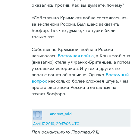
оказались против. Как вы думаете, почему?
=Собственно Крымская война состоялась из-
за экспансии России. Был шанс захватить
Босфор. Так что думаю, что турки были
только за=
Собственно Крымская война в России
называлась
Восточная война
, а Крымской она
(внезапно) стала у Франко-Британцев, а потом
у совецких историков. И у тех и других по
вполне понятной причине. Однако
Восточный
вопрос
несколько более сложная штука, чем
просто экспансия России и ее шансы на
захват Босфора.
andrew_vdd
April 17 2016, 20:17:06 UTC
При османских-то Проливах? )))