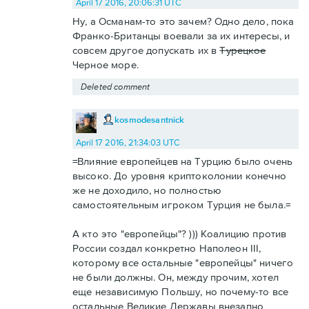
April 17 2016, 20:06:31 UTC
Ну, а Османам-то это зачем? Одно дело, пока
Франко-Британцы воевали за их интересы, и
совсем другое допускать их в
Турецкое
Черное море.
Deleted comment
kosmodesantnick
April 17 2016, 21:34:03 UTC
=Влияние европейцев на Турцию было очень
высоко. До уровня криптоколонии конечно
же не доходило, но полностью
самостоятельным игроком Турция не была.=
А кто это "европейцы"? ))) Коалицию против
России создал конкретно Наполеон III,
которому все остальные "европейцы" ничего
не были должны. Он, между прочим, хотел
еще независимую Польшу, но почему-то все
остальные Великие Державы внезапно