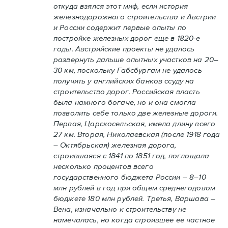
откуда взялся этот миф, если история
железнодорожного строительства и Австрии
и России содержит первые опыты по
постройке железных дорог еще в 1820-е
годы. Австрийские проекты не удалось
развернуть дальше опытных участков на 20–
30 км, поскольку Габсбургам не удалось
получить у английских банков ссуду на
строительство дорог. Российская власть
была намного богаче, но и она смогла
позволить себе только две железные дороги.
Первая, Царскосельская, имела длину всего
27 км. Вторая, Николаевская (после 1918 года
– Октябрьская) железная дорога,
строившаяся с 1841 по 1851 год, поглощала
несколько процентов всего
государственного бюджета России – 8–10
млн рублей в год при общем среднегодовом
бюджете 180 млн рублей. Третья, Варшава –
Вена, изначально к строительству не
намечалась, но когда строившее ее частное