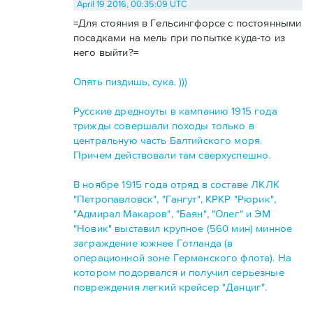
April 19 2016, 00:35:09 UTC
=Для стояния в Гельсингфорсе с постоянными
посадками на мель при попытке куда-то из
него выйти?=
Опять пиздишь, сука. )))
Русские дредноуты в кампанию 1915 года
трижды совершали походы только в
центральную часть Балтийского моря.
Причем действовали там сверхуспешно.
В ноябре 1915 года отряд в составе ЛКЛК
"Петропавловск", "Гангут", КРКР "Рюрик",
"Адмирал Макаров", "Баян", "Олег" и ЭМ
"Новик" выставил крупное (560 мин) минное
заграждение южнее Готланда (в
операционной зоне Германского флота). На
котором подорвался и получил серьезные
повреждения легкий крейсер "Данциг".