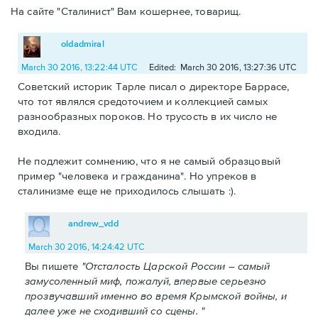
На сайте "Сталинист" Вам кошернее, товарищ.
oldadmiral
March 30 2016, 13:22:44 UTC
Edited: March 30 2016, 13:27:36 UTC
Советский историк Тарле писал о директоре Баррасе,
что тот являлся средоточием и коллекцией самых
разнообразных пороков. Но трусость в их число не
входила.
Не подлежит сомнению, что я не самый образцовый
пример "человека и гражданина". Но упреков в
сталинизме еще не приходилось слышать :).
andrew_vdd
March 30 2016, 14:24:42 UTC
Вы пишете
"Отсталость Царской России – самый
замусоленный миф, пожалуй, впервые серьезно
прозвучавший именно во время Крымской войны, и
далее уже не сходивший со сцены. "