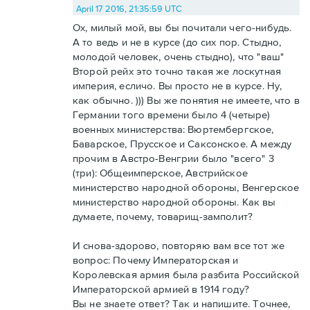
April 17 2016, 21:35:59 UTC
Ох, милый мой, вы бы почитали чего-нибудь.
А то ведь и не в курсе (до сих пор. Стыдно,
молодой человек, очень стыдно), что "ваш"
Второй рейх это точно такая же лоскутная
империя, есличо. Вы просто не в курсе. Ну,
как обычно. ))) Вы же понятия не имеете, что в
Германии того времени было 4 (четыре)
военных министерства: Вюртембергское,
Баварское, Прусское и Саксонское. А между
прочим в Австро-Венгрии было "всего" 3
(три): Общеимперское, Австрийское
министерство народной обороны, Венгерское
министерство народной обороны. Как вы
думаете, почему, товарищ-замполит?
И снова-здорово, повторяю вам все тот же
вопрос: Почему Императорская и
Королевская армия была разбита Российской
Императорской армией в 1914 году?
Вы не знаете ответ? Так и напишите. Точнее,