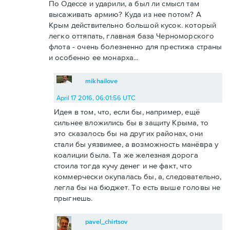
По Одессе и ударили, а был ли смысл там
высаживать армию? Куда из нее потом? А
Крым действительно большой кусок. который
легко оттяпать, главная база Черноморского
флота - очень болезненно для престижа страны
и особенно ее монарха...
mikhailove
April 17 2016, 06:01:56 UTC
Идея в том, что, если бы, например, ещё
сильнее вложились бы в защиту Крыма, то
это сказалось бы на других районах, они
стали бы уязвимее, а возможность манёвра у
коалиции была. Та же железная дорога
стоила тогда кучу денег и не факт, что
коммерчески окупалась бы, а, следовательно,
легла бы на бюджет. То есть выше головы не
прыгнешь.
pavel_chirtsov