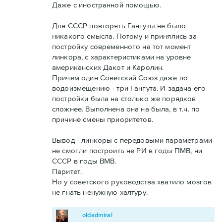
Даже с иностранной помощью.
Для СССР повторять Гангуты не было
никакого смысла. Потому и принялись за
постройку современного на тот момент
линкора, с характеристиками на уровне
американских Дакот и Каролин.
Причем один Советский Союз даже по
водоизмещению - три Гангута. И задача его
постройки была на столько же порядков
сложнее. Выполнена она на была, в т.ч. по
причине смены приоритетов.
Вывод - линкоры с передовыми параметрами
не смогли построить не РИ в годы ПМВ, ни
СССР в годы ВМВ.
Паритет.
Но у советского руководства хватило мозгов
не гнать ненужную халтуру.
oldadmiral