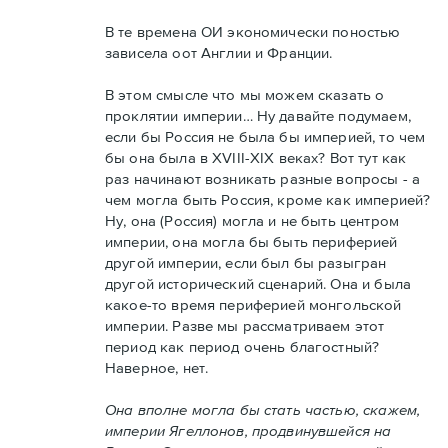
В те времена ОИ экономически поностью
зависела оот Англии и Франции.
В этом смысле что мы можем сказать о
проклятии империи… Ну давайте подумаем,
если бы Россия не была бы империей, то чем
бы она была в XVIII-XIX веках? Вот тут как
раз начинают возникать разные вопросы - а
чем могла быть Россия, кроме как империей?
Ну, она (Россия) могла и не быть центром
империи, она могла бы быть периферией
другой империи, если был бы разыгран
другой исторический сценарий. Она и была
какое-то время периферией монгольской
империи. Разве мы рассматриваем этот
период как период очень благостный?
Наверное, нет.
Она вполне могла бы стать частью, скажем,
империи Ягеллонов, продвинувшейся на