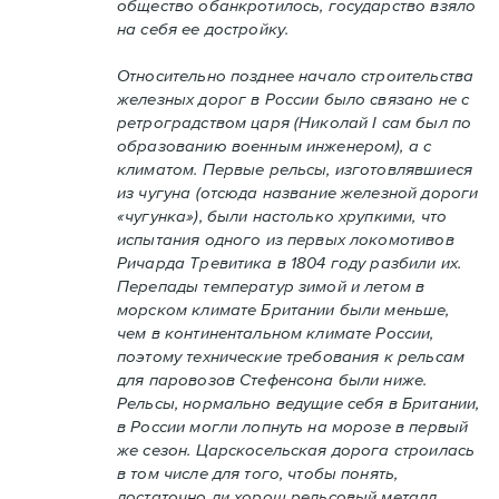
общество обанкротилось, государство взяло
на себя ее достройку.
Относительно позднее начало строительства
железных дорог в России было связано не с
ретроградством царя (Николай I сам был по
образованию военным инженером), а с
климатом. Первые рельсы, изготовлявшиеся
из чугуна (отсюда название железной дороги
«чугунка»), были настолько хрупкими, что
испытания одного из первых локомотивов
Ричарда Тревитика в 1804 году разбили их.
Перепады температур зимой и летом в
морском климате Британии были меньше,
чем в континентальном климате России,
поэтому технические требования к рельсам
для паровозов Стефенсона были ниже.
Рельсы, нормально ведущие себя в Британии,
в России могли лопнуть на морозе в первый
же сезон. Царскосельская дорога строилась
в том числе для того, чтобы понять,
достаточно ли хорош рельсовый металл