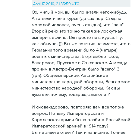
April 17 2016, 21:35:59 UTC
Ох, милый мой, вы бы почитали чего-нибудь.
А то ведь и не в курсе (до сих пор. Стыдно,
молодой человек, очень стыдно), что "ваш"
Второй рейх это точно такая же лоскутная
империя, есличо. Вы просто не в курсе. Ну,
как обычно. ))) Вы же понятия не имеете, что в
Германии того времени было 4 (четыре)
военных министерства: Вюртембергское,
Баварское, Прусское и Саксонское. А между
прочим в Австро-Венгрии было "всего" 3
(три): Общеимперское, Австрийское
министерство народной обороны, Венгерское
министерство народной обороны. Как вы
думаете, почему, товарищ-замполит?
И снова-здорово, повторяю вам все тот же
вопрос: Почему Императорская и
Королевская армия была разбита Российской
Императорской армией в 1914 году?
Вы не знаете ответ? Так и напишите. Точнее,