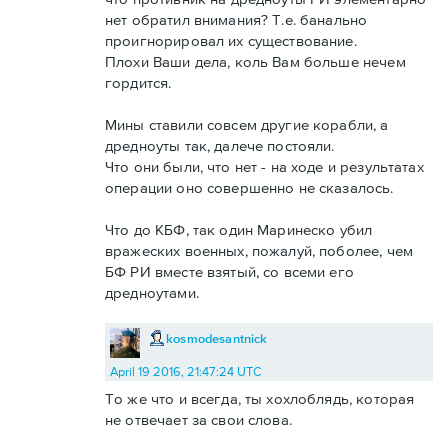
нет обратил внимания? Т.е. банально
проигнорировал их существование.
Плохи Ваши дела, коль Вам больше нечем
гордится.
Мины ставили совсем другие корабли, а
дредноуты так, далече постояли.
Что они были, что нет - на ходе и результатах
операции оно совершенно не сказалось.
Что до КБФ, так один Маринеско убил
вражеских военных, пожалуй, поболее, чем
БФ РИ вместе взятый, со всеми его
дредноутами.
kosmodesantnick
April 19 2016, 21:47:24 UTC
То же что и всегда, ты хохлоблядь, которая
не отвечает за свои слова.