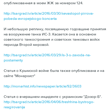
опубликованная в моем ЖЖ за номером 124.
http://tsargrad.tv/article/2016/03/30/sevastopol-pirrova-
pobeda-evropejskogo-koncerta
И небольшую реплику, посвященную годовщине принятия
на вооружение танка ИС-3. Касается она в основном
советского танкостроения и советских танковых войск
периода Второй мировой.
http://tsargrad.tv/article/2016/03/29/is-3-s-zavoda-na-
postamenty
Статья о Крымской войне была также опубликована и на
сайте "Монархист"
http://monarhist.info/newspaper/article/92/3603
Статья о вчерашнем инциденте с украинским "Дозор-Б".
http://tsargrad.tv/article/2016/04/06/treshhina-bystrogo-
reagirovanija