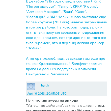
В декабре 1915 года отряд в составе ЛКЛК
"Петропавловск", "Гангут", КРКР "Рюрик",
"Адмирал Макаров", "Баян", "Олег",
"Богатырь" и ЭМ "Новик" снова выставил еще
более крупное (700 мин) минное заграждение
в том же районе. На котором подорвался и
опять-таки получил серьезные повреждения
еще один (причем, вот где ирония-то, того же
типа "Бремен", что и первый) легкий крейсер
"Любек".
А теперь, хохлоблядь, расскажи нам еще про
то, как Краснознаменный Балтфлот громил
врага на дальних подступах к Колыбели
Сексуальной Революции.
byruk
April 19 2016, 20:05:05 UTC
Ну и что мы имеем на выходе
"Успешные действия", заключающиеся в том,
что противник на дредноуты РИ элементарно