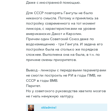
Даже с иностранной помощью.
Для СССР повторять Гангуты не было
никакого смысла. Потому и принялись за
постройку современного на тот момент
линкора, с характеристиками на уровне
американских Дакот и Каролин.
Причем один Советский Союз даже по
водоизмещению - три Гангута. И задача его
постройки была на столько же порядков
сложнее. Выполнена она на была, в т.ч. по
причине смены приоритетов.
Вывод - линкоры с передовыми параметрами
не смогли построить не РИ в годы ПМВ, ни
СССР в годы ВМВ.
Паритет.
Но у советского руководства хватило мозгов
не гнать ненужную халтуру.
oldadmiral