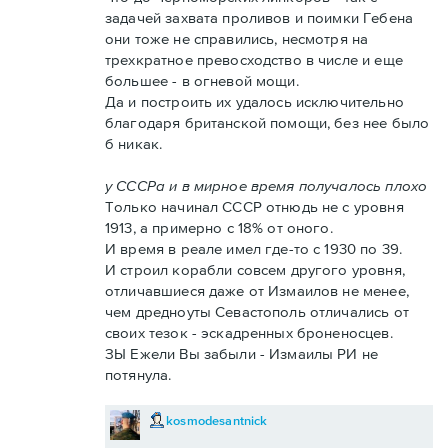
задачей захвата проливов и поимки Гебена
они тоже не справились, несмотря на
трехкратное превосходство в числе и еще
большее - в огневой мощи.
Да и построить их удалось исключительно
благодаря британской помощи, без нее было
б никак.
у СССРа и в мирное время получалось плохо
Только начинал СССР отнюдь не с уровня
1913, а примерно с 18% от оного.
И время в реале имел где-то с 1930 по 39.
И строил корабли совсем другого уровня,
отличавшиеся даже от Измаилов не менее,
чем дредноуты Севастополь отличались от
своих тезок - эскадренных броненосцев.
ЗЫ Ежели Вы забыли - Измаилы РИ не
потянула.
kosmodesantnick