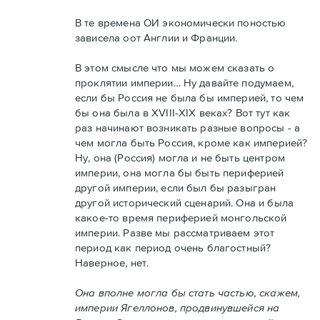
В те времена ОИ экономически поностью
зависела оот Англии и Франции.
В этом смысле что мы можем сказать о
проклятии империи… Ну давайте подумаем,
если бы Россия не была бы империей, то чем
бы она была в XVIII-XIX веках? Вот тут как
раз начинают возникать разные вопросы - а
чем могла быть Россия, кроме как империей?
Ну, она (Россия) могла и не быть центром
империи, она могла бы быть периферией
другой империи, если был бы разыгран
другой исторический сценарий. Она и была
какое-то время периферией монгольской
империи. Разве мы рассматриваем этот
период как период очень благостный?
Наверное, нет.
Она вполне могла бы стать частью, скажем,
империи Ягеллонов, продвинувшейся на