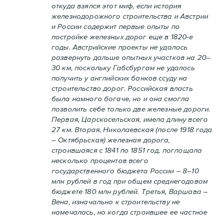
откуда взялся этот миф, если история
железнодорожного строительства и Австрии
и России содержит первые опыты по
постройке железных дорог еще в 1820-е
годы. Австрийские проекты не удалось
развернуть дальше опытных участков на 20–
30 км, поскольку Габсбургам не удалось
получить у английских банков ссуду на
строительство дорог. Российская власть
была намного богаче, но и она смогла
позволить себе только две железные дороги.
Первая, Царскосельская, имела длину всего
27 км. Вторая, Николаевская (после 1918 года
– Октябрьская) железная дорога,
строившаяся с 1841 по 1851 год, поглощала
несколько процентов всего
государственного бюджета России – 8–10
млн рублей в год при общем среднегодовом
бюджете 180 млн рублей. Третья, Варшава –
Вена, изначально к строительству не
намечалась, но когда строившее ее частное