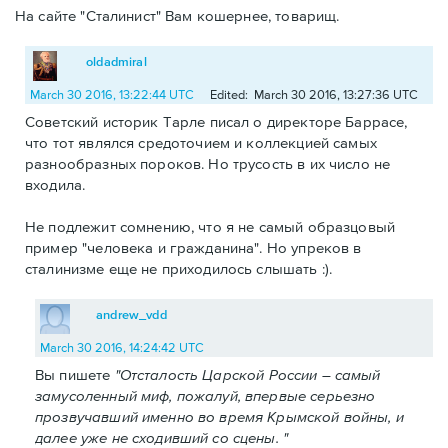
На сайте "Сталинист" Вам кошернее, товарищ.
oldadmiral
March 30 2016, 13:22:44 UTC
Edited: March 30 2016, 13:27:36 UTC
Советский историк Тарле писал о директоре Баррасе,
что тот являлся средоточием и коллекцией самых
разнообразных пороков. Но трусость в их число не
входила.
Не подлежит сомнению, что я не самый образцовый
пример "человека и гражданина". Но упреков в
сталинизме еще не приходилось слышать :).
andrew_vdd
March 30 2016, 14:24:42 UTC
Вы пишете
"Отсталость Царской России – самый
замусоленный миф, пожалуй, впервые серьезно
прозвучавший именно во время Крымской войны, и
далее уже не сходивший со сцены. "