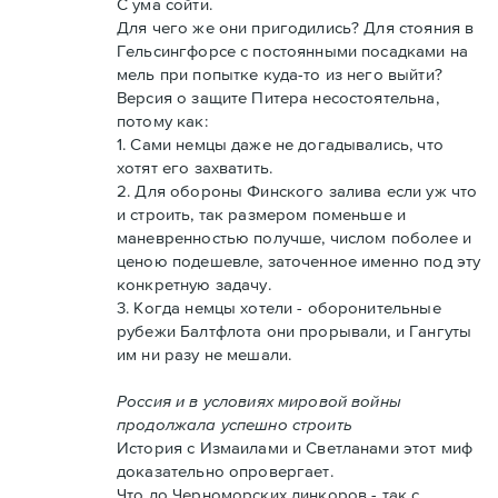
С ума сойти.
Для чего же они пригодились? Для стояния в
Гельсингфорсе с постоянными посадками на
мель при попытке куда-то из него выйти?
Версия о защите Питера несостоятельна,
потому как:
1. Сами немцы даже не догадывались, что
хотят его захватить.
2. Для обороны Финского залива если уж что
и строить, так размером поменьше и
маневренностью получше, числом поболее и
ценою подешевле, заточенное именно под эту
конкретную задачу.
3. Когда немцы хотели - оборонительные
рубежи Балтфлота они прорывали, и Гангуты
им ни разу не мешали.
Россия и в условиях мировой войны
продолжала успешно строить
История с Измаилами и Светланами этот миф
доказательно опровергает.
Что до Черноморских линкоров - так с