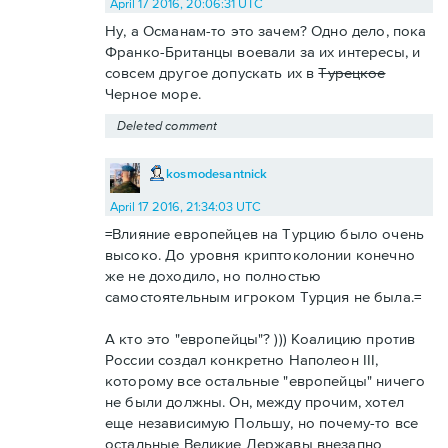
April 17 2016, 20:06:31 UTC
Ну, а Османам-то это зачем? Одно дело, пока
Франко-Британцы воевали за их интересы, и
совсем другое допускать их в
Турецкое
Черное море.
Deleted comment
kosmodesantnick
April 17 2016, 21:34:03 UTC
=Влияние европейцев на Турцию было очень
высоко. До уровня криптоколонии конечно
же не доходило, но полностью
самостоятельным игроком Турция не была.=
А кто это "европейцы"? ))) Коалицию против
России создал конкретно Наполеон III,
которому все остальные "европейцы" ничего
не были должны. Он, между прочим, хотел
еще независимую Польшу, но почему-то все
остальные Великие Державы внезапно