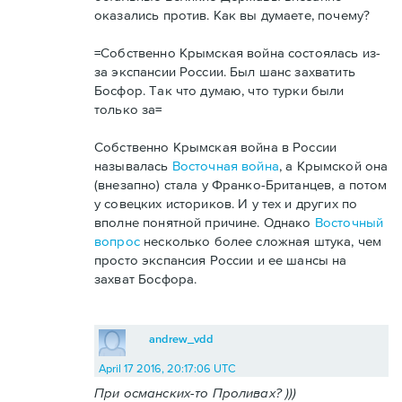
оказались против. Как вы думаете, почему?
=Собственно Крымская война состоялась из-
за экспансии России. Был шанс захватить
Босфор. Так что думаю, что турки были
только за=
Собственно Крымская война в России
называлась
Восточная война
, а Крымской она
(внезапно) стала у Франко-Британцев, а потом
у совецких историков. И у тех и других по
вполне понятной причине. Однако
Восточный
вопрос
несколько более сложная штука, чем
просто экспансия России и ее шансы на
захват Босфора.
andrew_vdd
April 17 2016, 20:17:06 UTC
При османских-то Проливах? )))