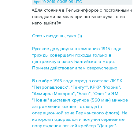
April 19 2016, 00:35:09 UTC
=Для стояния в Гельсингфорсе с постоянными
посадками на мель при попытке куда-то из
него выйти?=
Опять пиздишь, сука. )))
Русские дредноуты в кампанию 1915 года
трижды совершали походы только в
центральную часть Балтийского моря.
Причем действовали там сверхуспешно.
В ноябре 1915 года отряд в составе ЛКЛК
"Петропавловск", "Гангут", КРКР "Рюрик",
"Адмирал Макаров", "Баян", "Олег" и ЭМ
"Новик" выставил крупное (560 мин) минное
заграждение южнее Готланда (в
операционной зоне Германского флота). На
котором подорвался и получил серьезные
повреждения легкий крейсер "Данциг".