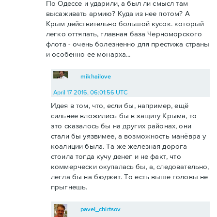
По Одессе и ударили, а был ли смысл там
высаживать армию? Куда из нее потом? А
Крым действительно большой кусок. который
легко оттяпать, главная база Черноморского
флота - очень болезненно для престижа страны
и особенно ее монарха...
mikhailove
April 17 2016, 06:01:56 UTC
Идея в том, что, если бы, например, ещё
сильнее вложились бы в защиту Крыма, то
это сказалось бы на других районах, они
стали бы уязвимее, а возможность манёвра у
коалиции была. Та же железная дорога
стоила тогда кучу денег и не факт, что
коммерчески окупалась бы, а, следовательно,
легла бы на бюджет. То есть выше головы не
прыгнешь.
pavel_chirtsov