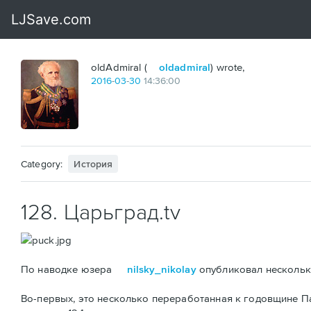
oldAdmiral (
oldadmiral
) wrote,
2016
-
03
-
30
14:36:00
Category:
История
128. Царьград.tv
По наводке юзера
nilsky_nikolay
опубликовал несколько
Во-первых, это несколько переработанная к годовщине 