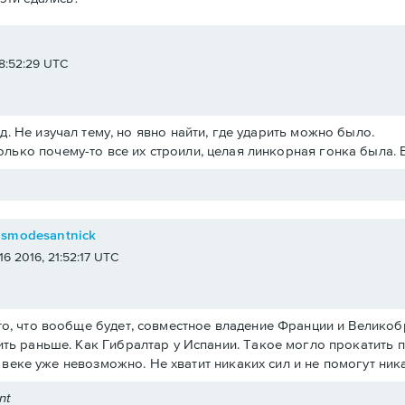
e
 18:52:29 UTC
.д. Не изучал тему, но явно найти, где ударить можно было.
олько почему-то все их строили, целая линкорная гонка была. 
osmodesantnick
 16 2016, 21:52:17 UTC
о, что вообще будет, совместное владение Франции и Великобри
ть раньше. Как Гибралтар у Испании. Такое могло прокатить 
19 веке уже невозможно. Не хватит никаких сил и не помогут ни
nt