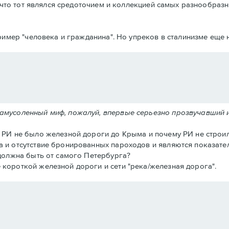
что тот являлся средоточием и коллекцией самых разнообразн
имер "человека и гражданина". Но упреков в сталинизме еще н
замусоленный миф, пожалуй, впервые серьезно прозвучавший 
в РИ не было железной дороги до Крыма и почему РИ не строил
а и отсутствие бронированных пароходов и являются показател
 должна быть от самого Петербурга?
 короткой железной дороги и сети "река/железная дорога".