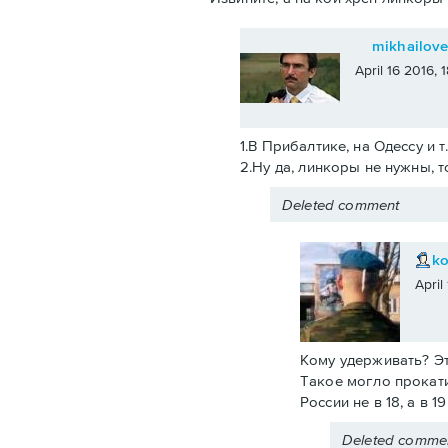
mikhailov
April 16 2016,
1.В Прибалтике, на Одессу и т
2.Ну да, линкоры не нужны, т
Deleted comment
k
April
Кому удерживать? Эт
Такое могло прокати
России не в 18, а в 
Deleted comme