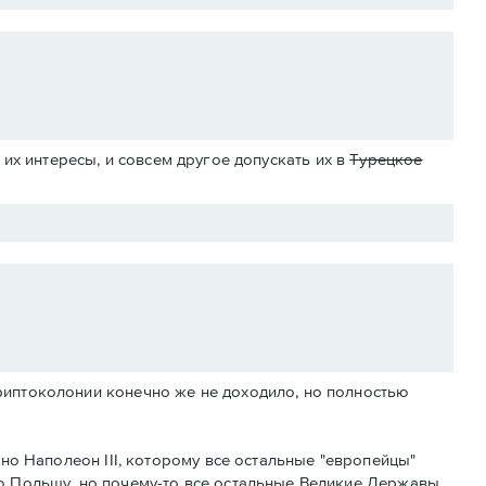
их интересы, и совсем другое допускать их в
Турецкое
риптоколонии конечно же не доходило, но полностью
тно Наполеон III, которому все остальные "европейцы"
ю Польшу, но почему-то все остальные Великие Державы