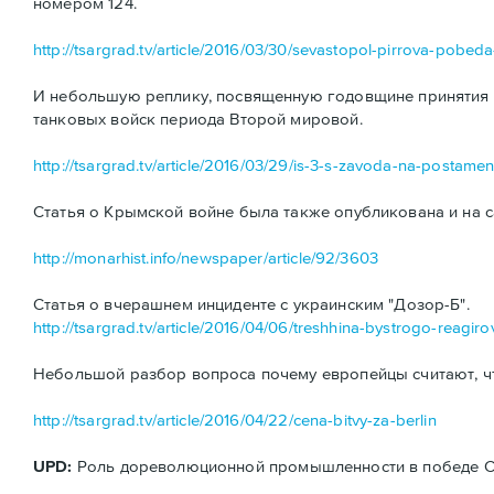
номером 124.
http://tsargrad.tv/article/2016/03/30/sevastopol-pirrova-pobe
И небольшую реплику, посвященную годовщине принятия н
танковых войск периода Второй мировой.
http://tsargrad.tv/article/2016/03/29/is-3-s-zavoda-na-postamen
Статья о Крымской войне была также опубликована и на с
http://monarhist.info/newspaper/article/92/3603
Статья о вчерашнем инциденте с украинским "Дозор-Б".
http://tsargrad.tv/article/2016/04/06/treshhina-bystrogo-reagiro
Небольшой разбор вопроса почему европейцы считают, ч
http://tsargrad.tv/article/2016/04/22/cena-bitvy-za-berlin
UPD:
Роль дореволюционной промышленности в победе ССС