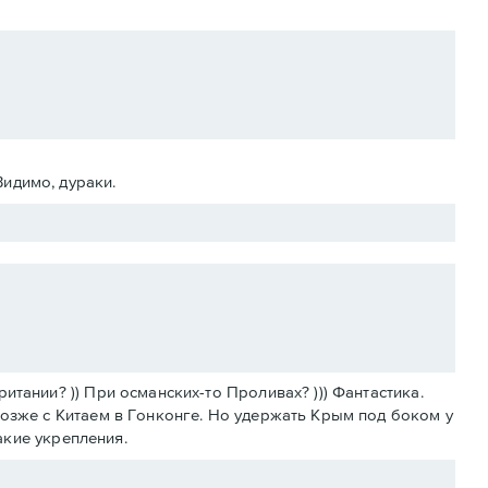
Видимо, дураки.
тании? )) При османских-то Проливах? ))) Фантастика.
позже с Китаем в Гонконге. Но удержать Крым под боком у
какие укрепления.