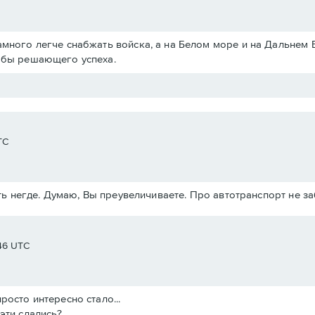
амного легче снабжать войска, а на Белом море и на Дальнем 
ь бы решающего успеха.
TC
ь негде. Думаю, Вы преувеличиваете. Про автотранспорт не з
:46 UTC
росто интересно стало...
эти сдались?