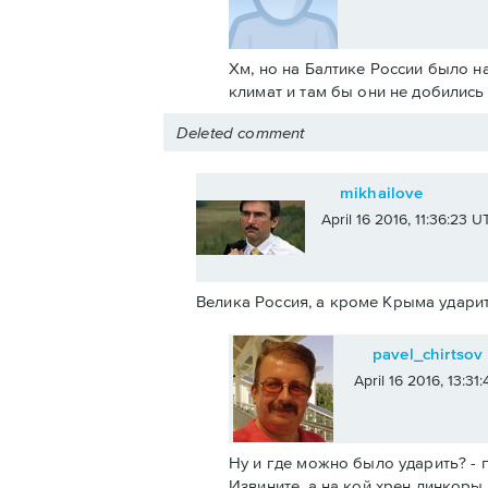
Хм, но на Балтике России было н
климат и там бы они не добилис
Deleted comment
mikhailove
April 16 2016, 11:36:23 U
Велика Россия, а кроме Крыма ударит
pavel_chirtsov
April 16 2016, 13:31
Ну и где можно было ударить? - п
Извините, а на кой хрен линкоры 