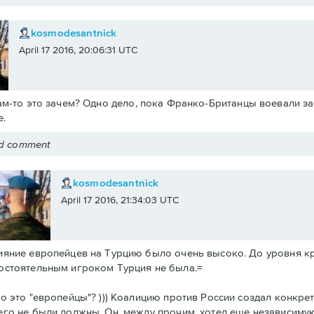
kosmodesantnick
April 17 2016, 20:06:31 UTC
ам-то это зачем? Одно дело, пока Франко-Британцы воевали за 
.
ed comment
kosmodesantnick
April 17 2016, 21:34:03 UTC
ияние европейцев на Турцию было очень высоко. До уровня к
остоятельным игроком Турция не была.=
то это "европейцы"? ))) Коалицию против России создал конкре
его не были должны. Он, между прочим, хотел еще независиму