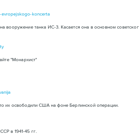
da-evropejskogo-koncerta
а вооружение танка ИС-3. Касается она в основном советског
ty
айте "Монархист"
vanija
то их освободили США на фоне Берлинской операции.
Р в 1941-45 гг.