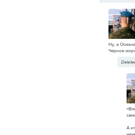
Ну, а Осман
Черное море
Delet
=Вл
сам
А к
нич