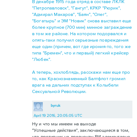
В декабре 1915 года отряд в составе ЛКЛК
"Петропавловск", "Гангут", КРКР "Рюрик",
"Адмирал Макаров", "Баян", "Олег",
"Богатырь" и ЭМ "Новик" снова выставил еще
более крупное (700 мин) минное заграждение
в том же районе. На котором подорвался и
опять-таки получил серьезные повреждения
еще один (причем, вот где ирония-то, того же
типа "Бремен", что и первый) легкий крейсер
"Любек".
А теперь, хохлоблядь, расскажи нам еще про
то, как Краснознаменный Балтфлот громил
врага на дальних подступах к Колыбели
Сексуальной Революции.
byruk
April 19 2016, 20:05:05 UTC
Ну и что мы имеем на выходе
"Успешные действия", заключающиеся в том,
что противник на дредноуты РИ элементарно