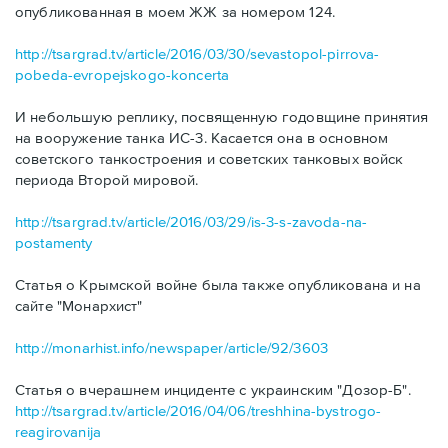
опубликованная в моем ЖЖ за номером 124.
http://tsargrad.tv/article/2016/03/30/sevastopol-pirrova-
pobeda-evropejskogo-koncerta
И небольшую реплику, посвященную годовщине принятия
на вооружение танка ИС-3. Касается она в основном
советского танкостроения и советских танковых войск
периода Второй мировой.
http://tsargrad.tv/article/2016/03/29/is-3-s-zavoda-na-
postamenty
Статья о Крымской войне была также опубликована и на
сайте "Монархист"
http://monarhist.info/newspaper/article/92/3603
Статья о вчерашнем инциденте с украинским "Дозор-Б".
http://tsargrad.tv/article/2016/04/06/treshhina-bystrogo-
reagirovanija