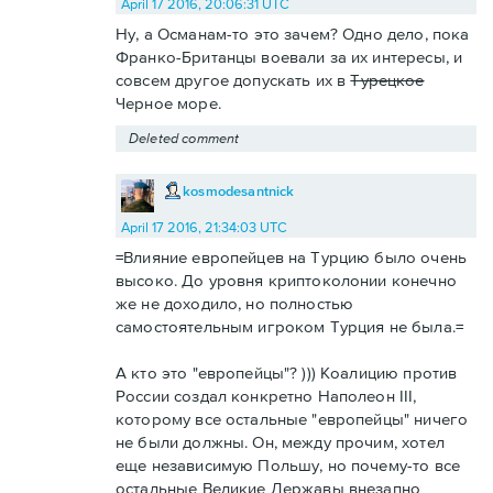
April 17 2016, 20:06:31 UTC
Ну, а Османам-то это зачем? Одно дело, пока
Франко-Британцы воевали за их интересы, и
совсем другое допускать их в
Турецкое
Черное море.
Deleted comment
kosmodesantnick
April 17 2016, 21:34:03 UTC
=Влияние европейцев на Турцию было очень
высоко. До уровня криптоколонии конечно
же не доходило, но полностью
самостоятельным игроком Турция не была.=
А кто это "европейцы"? ))) Коалицию против
России создал конкретно Наполеон III,
которому все остальные "европейцы" ничего
не были должны. Он, между прочим, хотел
еще независимую Польшу, но почему-то все
остальные Великие Державы внезапно