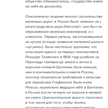
общество обанкротилось, государство взяло
на себя ее достройку.
Относительно позднее начало строительства
железных дорог в России было связано не с
ретроградством царя (Николай I сам был по
образованию военным инженером), а с
климатом. Первые рельсы, изготовлявшиеся
из чугуна (отсюда название железной дороги
«чугунка»), были настолько хрупкими, что
испытания одного из первых локомотивов
Ричарда Тревитика в 1804 году разбили их.
Перепады температур зимой и летом в
морском климате Британии были меньше,
чем в континентальном климате России,
поэтому технические требования к рельсам
для паровозов Стефенсона были ниже.
Рельсы, нормально ведущие себя в Британии,
в России могли лопнуть на морозе в первый
же сезон. Царскосельская дорога строилась
в том числе для того, чтобы понять,
достаточно ли хорош рельсовый металл