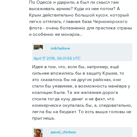
По Одессе и ударили, а был ли смысл там
высаживать армию? Куда из нее потом? А
Крым действительно большой кусок. который
легко оттяпать, главная база Черноморского
флота - очень болезненно для престижа страны
и особенно ее монарха...
mikhailove
April 17 2016, 06:01:56 UTC
Идея в том, что, если бы, например, ещё
сильнее вложились бы в защиту Крыма, то
это сказалось бы на других районах, они
стали бы уязвимее, а возможность манёвра у
коалиции была. Та же железная дорога
стоила тогда кучу денег и не факт, что
коммерчески окупалась бы, а, следовательно,
легла бы на бюджет. То есть выше головы не
прыгнешь.
pavel_chirtsov