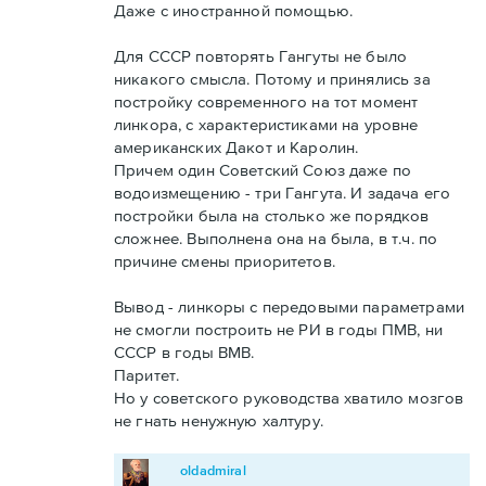
Даже с иностранной помощью.
Для СССР повторять Гангуты не было
никакого смысла. Потому и принялись за
постройку современного на тот момент
линкора, с характеристиками на уровне
американских Дакот и Каролин.
Причем один Советский Союз даже по
водоизмещению - три Гангута. И задача его
постройки была на столько же порядков
сложнее. Выполнена она на была, в т.ч. по
причине смены приоритетов.
Вывод - линкоры с передовыми параметрами
не смогли построить не РИ в годы ПМВ, ни
СССР в годы ВМВ.
Паритет.
Но у советского руководства хватило мозгов
не гнать ненужную халтуру.
oldadmiral