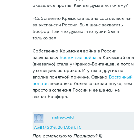
оказались против. Как вы думаете, почему?
=Собственно Крымская война состоялась из-
за экспансии России. Был шанс захватить
Босфор. Так что думаю, что турки были
только за=
Собственно Крымская война в России
называлась
Восточная война
, а Крымской она
(внезапно) стала у Франко-Британцев, а потом
у совецких историков. И у тех и других по
вполне понятной причине. Однако
Восточный
вопрос
несколько более сложная штука, чем
просто экспансия России и ее шансы на
захват Босфора.
andrew_vdd
April 17 2016, 20:17:06 UTC
При османских-то Проливах? )))