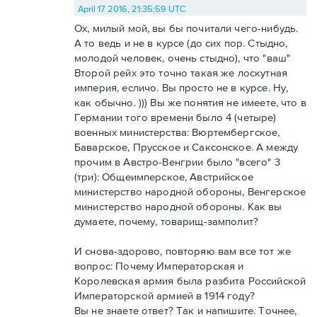
April 17 2016, 21:35:59 UTC
Ох, милый мой, вы бы почитали чего-нибудь.
А то ведь и не в курсе (до сих пор. Стыдно,
молодой человек, очень стыдно), что "ваш"
Второй рейх это точно такая же лоскутная
империя, есличо. Вы просто не в курсе. Ну,
как обычно. ))) Вы же понятия не имеете, что в
Германии того времени было 4 (четыре)
военных министерства: Вюртембергское,
Баварское, Прусское и Саксонское. А между
прочим в Австро-Венгрии было "всего" 3
(три): Общеимперское, Австрийское
министерство народной обороны, Венгерское
министерство народной обороны. Как вы
думаете, почему, товарищ-замполит?
И снова-здорово, повторяю вам все тот же
вопрос: Почему Императорская и
Королевская армия была разбита Российской
Императорской армией в 1914 году?
Вы не знаете ответ? Так и напишите. Точнее,