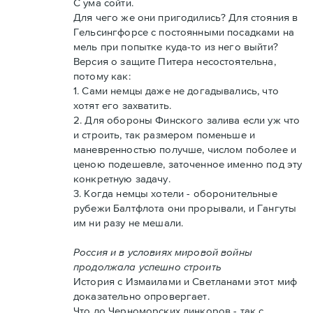
С ума сойти.
Для чего же они пригодились? Для стояния в
Гельсингфорсе с постоянными посадками на
мель при попытке куда-то из него выйти?
Версия о защите Питера несостоятельна,
потому как:
1. Сами немцы даже не догадывались, что
хотят его захватить.
2. Для обороны Финского залива если уж что
и строить, так размером поменьше и
маневренностью получше, числом поболее и
ценою подешевле, заточенное именно под эту
конкретную задачу.
3. Когда немцы хотели - оборонительные
рубежи Балтфлота они прорывали, и Гангуты
им ни разу не мешали.
Россия и в условиях мировой войны
продолжала успешно строить
История с Измаилами и Светланами этот миф
доказательно опровергает.
Что до Черноморских линкоров - так с