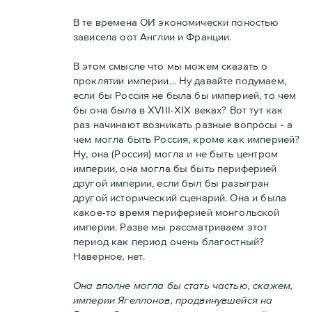
В те времена ОИ экономически поностью
зависела оот Англии и Франции.
В этом смысле что мы можем сказать о
проклятии империи… Ну давайте подумаем,
если бы Россия не была бы империей, то чем
бы она была в XVIII-XIX веках? Вот тут как
раз начинают возникать разные вопросы - а
чем могла быть Россия, кроме как империей?
Ну, она (Россия) могла и не быть центром
империи, она могла бы быть периферией
другой империи, если был бы разыгран
другой исторический сценарий. Она и была
какое-то время периферией монгольской
империи. Разве мы рассматриваем этот
период как период очень благостный?
Наверное, нет.
Она вполне могла бы стать частью, скажем,
империи Ягеллонов, продвинувшейся на