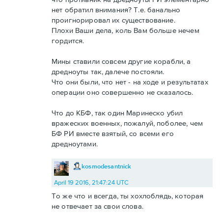
нет обратил внимания? Т.е. банально
проигнорировал их существование.
Плохи Ваши дела, коль Вам больше нечем
гордится.
Мины ставили совсем другие корабли, а
дредноуты так, далече постояли.
Что они были, что нет - на ходе и результатах
операции оно совершенно не сказалось.
Что до КБФ, так один Маринеско убил
вражеских военных, пожалуй, поболее, чем
БФ РИ вместе взятый, со всеми его
дредноутами.
kosmodesantnick
April 19 2016, 21:47:24 UTC
То же что и всегда, ты хохлоблядь, которая
не отвечает за свои слова.