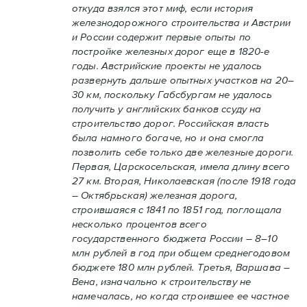
откуда взялся этот миф, если история
железнодорожного строительства и Австрии
и России содержит первые опыты по
постройке железных дорог еще в 1820-е
годы. Австрийские проекты не удалось
развернуть дальше опытных участков на 20–
30 км, поскольку Габсбургам не удалось
получить у английских банков ссуду на
строительство дорог. Российская власть
была намного богаче, но и она смогла
позволить себе только две железные дороги.
Первая, Царскосельская, имела длину всего
27 км. Вторая, Николаевская (после 1918 года
– Октябрьская) железная дорога,
строившаяся с 1841 по 1851 год, поглощала
несколько процентов всего
государственного бюджета России – 8–10
млн рублей в год при общем среднегодовом
бюджете 180 млн рублей. Третья, Варшава –
Вена, изначально к строительству не
намечалась, но когда строившее ее частное