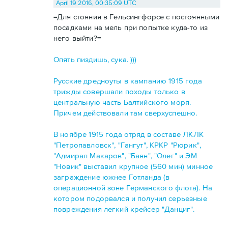
April 19 2016, 00:35:09 UTC
=Для стояния в Гельсингфорсе с постоянными
посадками на мель при попытке куда-то из
него выйти?=
Опять пиздишь, сука. )))
Русские дредноуты в кампанию 1915 года
трижды совершали походы только в
центральную часть Балтийского моря.
Причем действовали там сверхуспешно.
В ноябре 1915 года отряд в составе ЛКЛК
"Петропавловск", "Гангут", КРКР "Рюрик",
"Адмирал Макаров", "Баян", "Олег" и ЭМ
"Новик" выставил крупное (560 мин) минное
заграждение южнее Готланда (в
операционной зоне Германского флота). На
котором подорвался и получил серьезные
повреждения легкий крейсер "Данциг".