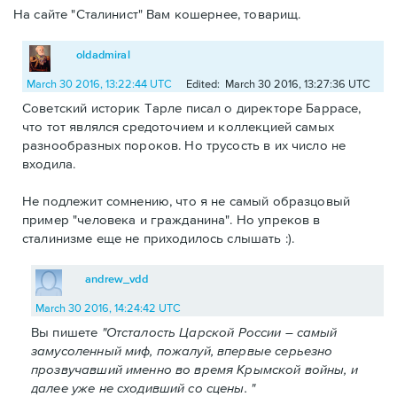
На сайте "Сталинист" Вам кошернее, товарищ.
oldadmiral
March 30 2016, 13:22:44 UTC
Edited: March 30 2016, 13:27:36 UTC
Советский историк Тарле писал о директоре Баррасе,
что тот являлся средоточием и коллекцией самых
разнообразных пороков. Но трусость в их число не
входила.
Не подлежит сомнению, что я не самый образцовый
пример "человека и гражданина". Но упреков в
сталинизме еще не приходилось слышать :).
andrew_vdd
March 30 2016, 14:24:42 UTC
Вы пишете
"Отсталость Царской России – самый
замусоленный миф, пожалуй, впервые серьезно
прозвучавший именно во время Крымской войны, и
далее уже не сходивший со сцены. "