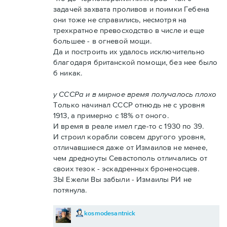
задачей захвата проливов и поимки Гебена
они тоже не справились, несмотря на
трехкратное превосходство в числе и еще
большее - в огневой мощи.
Да и построить их удалось исключительно
благодаря британской помощи, без нее было
б никак.
у СССРа и в мирное время получалось плохо
Только начинал СССР отнюдь не с уровня
1913, а примерно с 18% от оного.
И время в реале имел где-то с 1930 по 39.
И строил корабли совсем другого уровня,
отличавшиеся даже от Измаилов не менее,
чем дредноуты Севастополь отличались от
своих тезок - эскадренных броненосцев.
ЗЫ Ежели Вы забыли - Измаилы РИ не
потянула.
kosmodesantnick