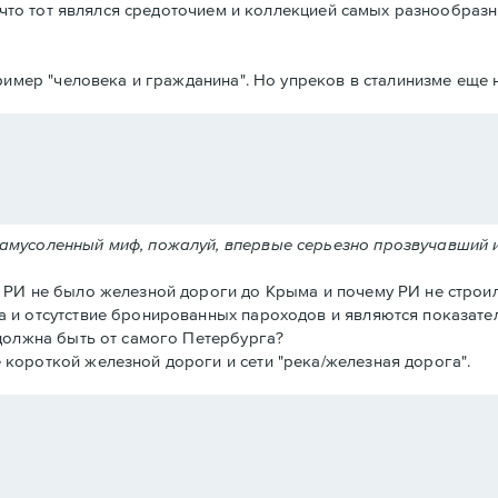
что тот являлся средоточием и коллекцией самых разнообразн
имер "человека и гражданина". Но упреков в сталинизме еще н
замусоленный миф, пожалуй, впервые серьезно прозвучавший 
в РИ не было железной дороги до Крыма и почему РИ не строил
а и отсутствие бронированных пароходов и являются показател
 должна быть от самого Петербурга?
 короткой железной дороги и сети "река/железная дорога".