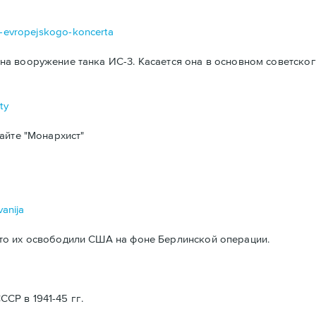
da-evropejskogo-koncerta
а вооружение танка ИС-3. Касается она в основном советског
ty
айте "Монархист"
vanija
то их освободили США на фоне Берлинской операции.
Р в 1941-45 гг.