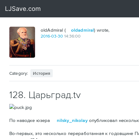
oldAdmiral (
oldadmiral
) wrote,
2016
-
03
-
30
14:36:00
Category:
История
128. Царьград.tv
По наводке юзера
nilsky_nikolay
опубликовал несколько
Во-первых, это несколько переработанная к годовщине 