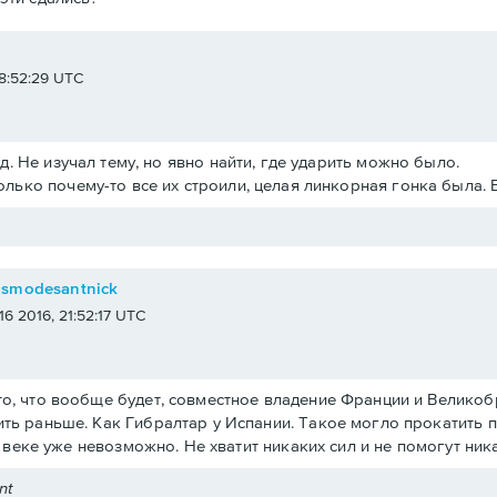
e
 18:52:29 UTC
.д. Не изучал тему, но явно найти, где ударить можно было.
олько почему-то все их строили, целая линкорная гонка была. 
osmodesantnick
 16 2016, 21:52:17 UTC
о, что вообще будет, совместное владение Франции и Великобри
ть раньше. Как Гибралтар у Испании. Такое могло прокатить 
19 веке уже невозможно. Не хватит никаких сил и не помогут ни
nt