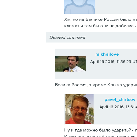
Хм, но на Балтике России было н
климат и там бы они не добилис
Deleted comment
mikhailove
April 16 2016, 11:36:23 U
Велика Россия, а кроме Крыма ударит
pavel_chirtsov
April 16 2016, 13:31
Ну и где можно было ударить? - п
Извините, а на кой хрен линкоры 