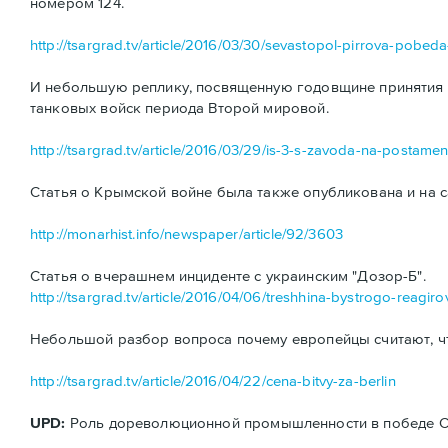
номером 124.
http://tsargrad.tv/article/2016/03/30/sevastopol-pirrova-pobe
И небольшую реплику, посвященную годовщине принятия н
танковых войск периода Второй мировой.
http://tsargrad.tv/article/2016/03/29/is-3-s-zavoda-na-postamen
Статья о Крымской войне была также опубликована и на с
http://monarhist.info/newspaper/article/92/3603
Статья о вчерашнем инциденте с украинским "Дозор-Б".
http://tsargrad.tv/article/2016/04/06/treshhina-bystrogo-reagiro
Небольшой разбор вопроса почему европейцы считают, ч
http://tsargrad.tv/article/2016/04/22/cena-bitvy-za-berlin
UPD:
Роль дореволюционной промышленности в победе ССС