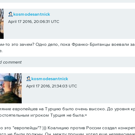
kosmodesantnick
April 17 2016, 20:06:31 UTC
ам-то это зачем? Одно дело, пока Франко-Британцы воевали за 
.
ed comment
kosmodesantnick
April 17 2016, 21:34:03 UTC
ияние европейцев на Турцию было очень высоко. До уровня к
остоятельным игроком Турция не была.=
то это "европейцы"? ))) Коалицию против России создал конкре
его не были должны. Он, между прочим, хотел еще независиму