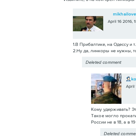
mikhailov
April 16 2016,
1.В Прибалтике, на Одессу и т
2.Ну да, линкоры не нужны, т
Deleted comment
k
April
Кому удерживать? Эт
Такое могло прокати
России не в 18, а в 
Deleted comme