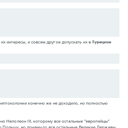
их интересы, и совсем другое допускать их в
Турецкое
риптоколонии конечно же не доходило, но полностью
тно Наполеон III, которому все остальные "европейцы"
ю Польшу, но почему-то все остальные Великие Державы