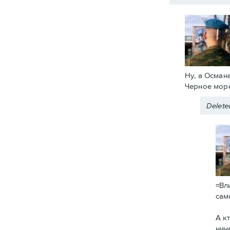
Ну, а Осман
Черное море
Delet
=Вл
сам
А к
нич