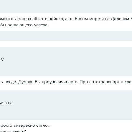
амного легче снабжать войска, а на Белом море и на Дальнем 
ь бы решающего успеха.
TC
ь негде. Думаю, Вы преувеличиваете. Про автотранспорт не з
:46 UTC
росто интересно стало...
эти сдались?