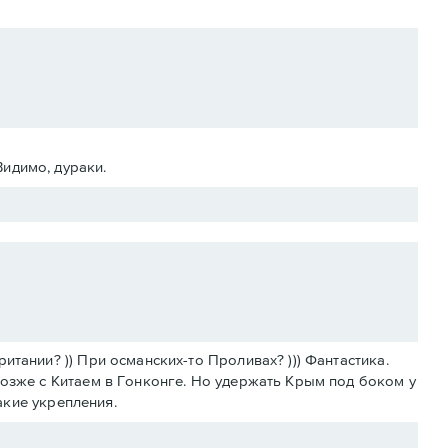
Видимо, дураки.
тании? )) При османских-то Проливах? ))) Фантастика.
позже с Китаем в Гонконге. Но удержать Крым под боком у
какие укрепления.