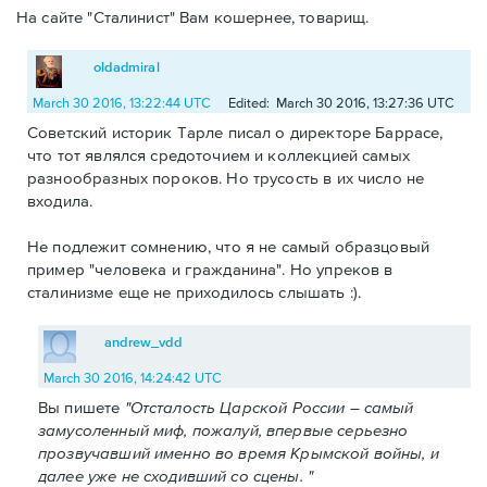
На сайте "Сталинист" Вам кошернее, товарищ.
oldadmiral
March 30 2016, 13:22:44 UTC
Edited: March 30 2016, 13:27:36 UTC
Советский историк Тарле писал о директоре Баррасе,
что тот являлся средоточием и коллекцией самых
разнообразных пороков. Но трусость в их число не
входила.
Не подлежит сомнению, что я не самый образцовый
пример "человека и гражданина". Но упреков в
сталинизме еще не приходилось слышать :).
andrew_vdd
March 30 2016, 14:24:42 UTC
Вы пишете
"Отсталость Царской России – самый
замусоленный миф, пожалуй, впервые серьезно
прозвучавший именно во время Крымской войны, и
далее уже не сходивший со сцены. "