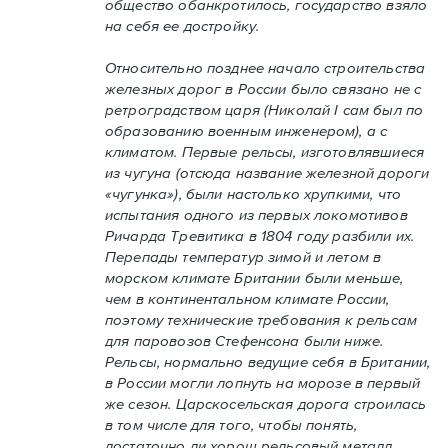
общество обанкротилось, государство взяло
на себя ее достройку.
Относительно позднее начало строительства
железных дорог в России было связано не с
ретроградством царя (Николай I сам был по
образованию военным инженером), а с
климатом. Первые рельсы, изготовлявшиеся
из чугуна (отсюда название железной дороги
«чугунка»), были настолько хрупкими, что
испытания одного из первых локомотивов
Ричарда Тревитика в 1804 году разбили их.
Перепады температур зимой и летом в
морском климате Британии были меньше,
чем в континентальном климате России,
поэтому технические требования к рельсам
для паровозов Стефенсона были ниже.
Рельсы, нормально ведущие себя в Британии,
в России могли лопнуть на морозе в первый
же сезон. Царскосельская дорога строилась
в том числе для того, чтобы понять,
достаточно ли хорош рельсовый металл