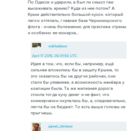
По Одессе и ударили, а был ли смысл там
высаживать армию? Куда из нее потом? А
Крым действительно большой кусок. который
легко оттяпать, главная база Черноморского
флота - очень болезненно для престижа страны
и особенно ее монарха...
mikhailove
April 17 2016, 06:01:56 UTC
Идея в том, что, если бы, например, ещё
сильнее вложились бы в защиту Крыма, то
это сказалось бы на других районах, они
стали бы уязвимее, а возможность манёвра у
коалиции была. Та же железная дорога
стоила тогда кучу денег и не факт, что
коммерчески окупалась бы, а, следовательно,
легла бы на бюджет. То есть выше головы не
прыгнешь.
pavel_chirtsov