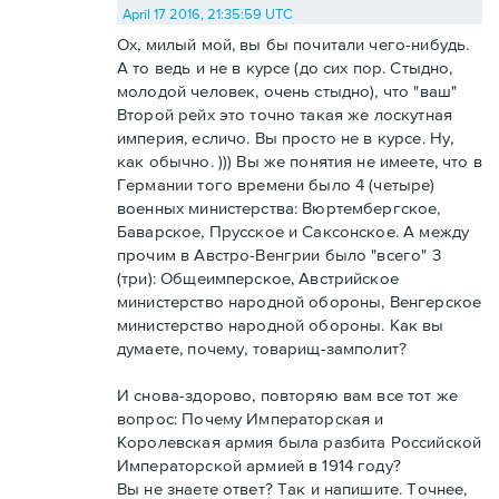
April 17 2016, 21:35:59 UTC
Ох, милый мой, вы бы почитали чего-нибудь.
А то ведь и не в курсе (до сих пор. Стыдно,
молодой человек, очень стыдно), что "ваш"
Второй рейх это точно такая же лоскутная
империя, есличо. Вы просто не в курсе. Ну,
как обычно. ))) Вы же понятия не имеете, что в
Германии того времени было 4 (четыре)
военных министерства: Вюртембергское,
Баварское, Прусское и Саксонское. А между
прочим в Австро-Венгрии было "всего" 3
(три): Общеимперское, Австрийское
министерство народной обороны, Венгерское
министерство народной обороны. Как вы
думаете, почему, товарищ-замполит?
И снова-здорово, повторяю вам все тот же
вопрос: Почему Императорская и
Королевская армия была разбита Российской
Императорской армией в 1914 году?
Вы не знаете ответ? Так и напишите. Точнее,