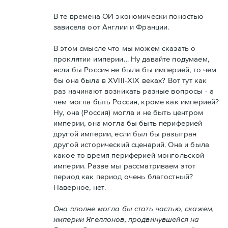
В те времена ОИ экономически поностью
зависела оот Англии и Франции.
В этом смысле что мы можем сказать о
проклятии империи… Ну давайте подумаем,
если бы Россия не была бы империей, то чем
бы она была в XVIII-XIX веках? Вот тут как
раз начинают возникать разные вопросы - а
чем могла быть Россия, кроме как империей?
Ну, она (Россия) могла и не быть центром
империи, она могла бы быть периферией
другой империи, если был бы разыгран
другой исторический сценарий. Она и была
какое-то время периферией монгольской
империи. Разве мы рассматриваем этот
период как период очень благостный?
Наверное, нет.
Она вполне могла бы стать частью, скажем,
империи Ягеллонов, продвинувшейся на