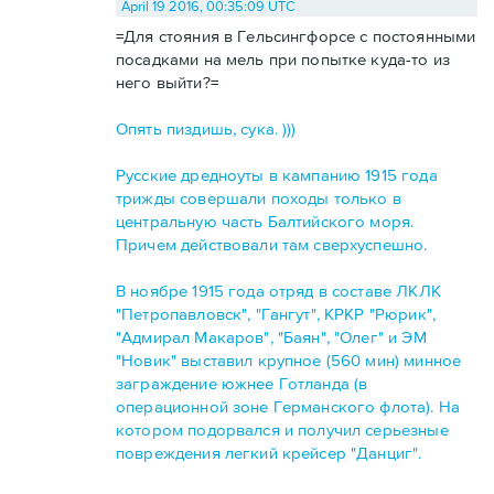
April 19 2016, 00:35:09 UTC
=Для стояния в Гельсингфорсе с постоянными
посадками на мель при попытке куда-то из
него выйти?=
Опять пиздишь, сука. )))
Русские дредноуты в кампанию 1915 года
трижды совершали походы только в
центральную часть Балтийского моря.
Причем действовали там сверхуспешно.
В ноябре 1915 года отряд в составе ЛКЛК
"Петропавловск", "Гангут", КРКР "Рюрик",
"Адмирал Макаров", "Баян", "Олег" и ЭМ
"Новик" выставил крупное (560 мин) минное
заграждение южнее Готланда (в
операционной зоне Германского флота). На
котором подорвался и получил серьезные
повреждения легкий крейсер "Данциг".