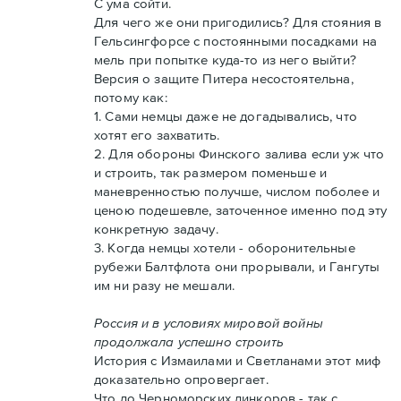
С ума сойти.
Для чего же они пригодились? Для стояния в
Гельсингфорсе с постоянными посадками на
мель при попытке куда-то из него выйти?
Версия о защите Питера несостоятельна,
потому как:
1. Сами немцы даже не догадывались, что
хотят его захватить.
2. Для обороны Финского залива если уж что
и строить, так размером поменьше и
маневренностью получше, числом поболее и
ценою подешевле, заточенное именно под эту
конкретную задачу.
3. Когда немцы хотели - оборонительные
рубежи Балтфлота они прорывали, и Гангуты
им ни разу не мешали.
Россия и в условиях мировой войны
продолжала успешно строить
История с Измаилами и Светланами этот миф
доказательно опровергает.
Что до Черноморских линкоров - так с