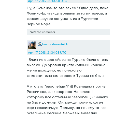
April 17 2016, 20:06:31 UTC
Ну, а Османам-то это зачем? Одно дело, пока
Франко-Британцы воевали за их интересы, и
совсем другое допускать их в
Турецкое
Черное море.
Deleted comment
kosmodesantnick
April 17 2016, 21:34:03 UTC
=Влияние европейцев на Турцию было очень
высоко. До уровня криптоколонии конечно
же не доходило, но полностью
самостоятельным игроком Турция не была.=
А кто это "европейцы"? ))) Коалицию против
России создал конкретно Наполеон III,
которому все остальные "европейцы" ничего
не были должны. Он, между прочим, хотел
еще независимую Польшу, но почему-то все
остальные Великие Державы внезапно