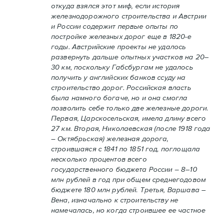
откуда взялся этот миф, если история
железнодорожного строительства и Австрии
и России содержит первые опыты по
постройке железных дорог еще в 1820-е
годы. Австрийские проекты не удалось
развернуть дальше опытных участков на 20–
30 км, поскольку Габсбургам не удалось
получить у английских банков ссуду на
строительство дорог. Российская власть
была намного богаче, но и она смогла
позволить себе только две железные дороги.
Первая, Царскосельская, имела длину всего
27 км. Вторая, Николаевская (после 1918 года
– Октябрьская) железная дорога,
строившаяся с 1841 по 1851 год, поглощала
несколько процентов всего
государственного бюджета России – 8–10
млн рублей в год при общем среднегодовом
бюджете 180 млн рублей. Третья, Варшава –
Вена, изначально к строительству не
намечалась, но когда строившее ее частное