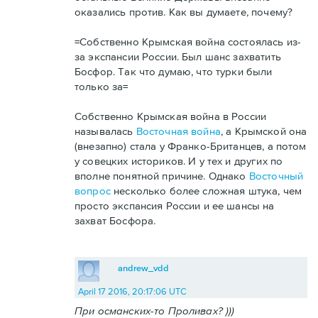
оказались против. Как вы думаете, почему?
=Собственно Крымская война состоялась из-
за экспансии России. Был шанс захватить
Босфор. Так что думаю, что турки были
только за=
Собственно Крымская война в России
называлась
Восточная война
, а Крымской она
(внезапно) стала у Франко-Британцев, а потом
у совецких историков. И у тех и других по
вполне понятной причине. Однако
Восточный
вопрос
несколько более сложная штука, чем
просто экспансия России и ее шансы на
захват Босфора.
andrew_vdd
April 17 2016, 20:17:06 UTC
При османских-то Проливах? )))