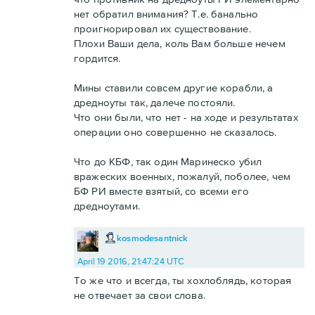
нет обратил внимания? Т.е. банально
проигнорировал их существование.
Плохи Ваши дела, коль Вам больше нечем
гордится.
Мины ставили совсем другие корабли, а
дредноуты так, далече постояли.
Что они были, что нет - на ходе и результатах
операции оно совершенно не сказалось.
Что до КБФ, так один Маринеско убил
вражеских военных, пожалуй, поболее, чем
БФ РИ вместе взятый, со всеми его
дредноутами.
kosmodesantnick
April 19 2016, 21:47:24 UTC
То же что и всегда, ты хохлоблядь, которая
не отвечает за свои слова.