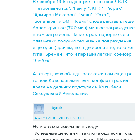
В декабре 1915 года отряд в составе ЛКЛК
"Петропавловск", "Гангут", КРКР "Рюрик",
"Адмирал Макаров", "Баян", "Олег",
"Богатырь" и ЭМ "Новик" снова выставил еще
более крупное (700 мин) минное заграждение
в том же районе. На котором подорвался и
опять-таки получил серьезные повреждения
еще один (причем, вот где ирония-то, того же
типа "Бремен", что и первый) легкий крейсер
"Любек".
А теперь, хохлоблядь, расскажи нам еще про
то, как Краснознаменный Балтфлот громил
врага на дальних подступах к Колыбели
Сексуальной Революции.
byruk
April 19 2016, 20:05:05 UTC
Ну и что мы имеем на выходе
"Успешные действия", заключающиеся в том,
что противник на дредноуты РИ элементарно