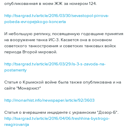
опубликованная в моем ЖЖ за номером 124.
http://tsargrad.tv/article/2016/03/30/sevastopol-pirrova-
pobeda-evropejskogo-koncerta
И небольшую реплику, посвященную годовщине принятия
на вооружение танка ИС-3. Касается она в основном
советского танкостроения и советских танковых войск
периода Второй мировой.
http://tsargrad.tv/article/2016/03/29/is-3-s-zavoda-na-
postamenty
Статья о Крымской войне была также опубликована и на
сайте "Монархист"
http://monarhist.info/newspaper/article/92/3603
Статья о вчерашнем инциденте с украинским "Дозор-Б".
http://tsargrad.tv/article/2016/04/06/treshhina-bystrogo-
reagirovanija