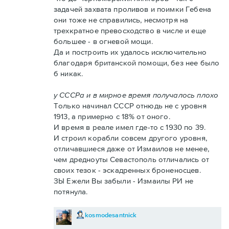
задачей захвата проливов и поимки Гебена
они тоже не справились, несмотря на
трехкратное превосходство в числе и еще
большее - в огневой мощи.
Да и построить их удалось исключительно
благодаря британской помощи, без нее было
б никак.
у СССРа и в мирное время получалось плохо
Только начинал СССР отнюдь не с уровня
1913, а примерно с 18% от оного.
И время в реале имел где-то с 1930 по 39.
И строил корабли совсем другого уровня,
отличавшиеся даже от Измаилов не менее,
чем дредноуты Севастополь отличались от
своих тезок - эскадренных броненосцев.
ЗЫ Ежели Вы забыли - Измаилы РИ не
потянула.
kosmodesantnick