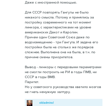
Даже с иностранной помощью.
Для СССР повторять Гангуты не было
никакого смысла. Потому и принялись за
постройку современного на тот момент
линкора, с характеристиками на уровне
американских Дакот и Каролин.
Причем один Советский Союз даже по
водоизмещению - три Гангута. И задача его
постройки была на столько же порядков
сложнее. Выполнена она на была, в т.ч. по
причине смены приоритетов.
Вывод - линкоры с передовыми параметрами
не смогли построить не РИ в годы ПМВ, ни
СССР в годы ВМВ.
Паритет.
Но у советского руководства хватило мозгов
не гнать ненужную халтуру.
oldadmiral