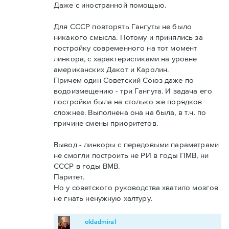
Даже с иностранной помощью.
Для СССР повторять Гангуты не было
никакого смысла. Потому и принялись за
постройку современного на тот момент
линкора, с характеристиками на уровне
американских Дакот и Каролин.
Причем один Советский Союз даже по
водоизмещению - три Гангута. И задача его
постройки была на столько же порядков
сложнее. Выполнена она на была, в т.ч. по
причине смены приоритетов.
Вывод - линкоры с передовыми параметрами
не смогли построить не РИ в годы ПМВ, ни
СССР в годы ВМВ.
Паритет.
Но у советского руководства хватило мозгов
не гнать ненужную халтуру.
oldadmiral