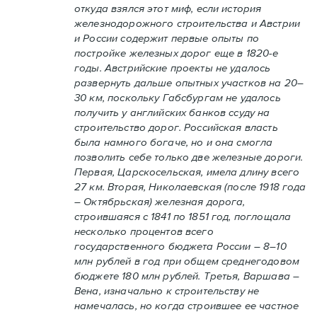
откуда взялся этот миф, если история
железнодорожного строительства и Австрии
и России содержит первые опыты по
постройке железных дорог еще в 1820-е
годы. Австрийские проекты не удалось
развернуть дальше опытных участков на 20–
30 км, поскольку Габсбургам не удалось
получить у английских банков ссуду на
строительство дорог. Российская власть
была намного богаче, но и она смогла
позволить себе только две железные дороги.
Первая, Царскосельская, имела длину всего
27 км. Вторая, Николаевская (после 1918 года
– Октябрьская) железная дорога,
строившаяся с 1841 по 1851 год, поглощала
несколько процентов всего
государственного бюджета России – 8–10
млн рублей в год при общем среднегодовом
бюджете 180 млн рублей. Третья, Варшава –
Вена, изначально к строительству не
намечалась, но когда строившее ее частное