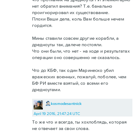
нет обратил внимания? Т.е. банально
проигнорировал их существование.
Плохи Ваши дела, коль Вам больше нечем
гордится.
Мины ставили совсем другие корабли, а
дредноуты так, далече постояли.
Что они были, что нет - на ходе и результатах
операции оно совершенно не сказалось.
Что до КБФ, так один Маринеско убил
вражеских военных, пожалуй, поболее, чем
БФ РИ вместе взятый, со всеми его
дредноутами.
kosmodesantnick
April 19 2016, 21:47:24 UTC
То же что и всегда, ты хохлоблядь, которая
не отвечает за свои слова.