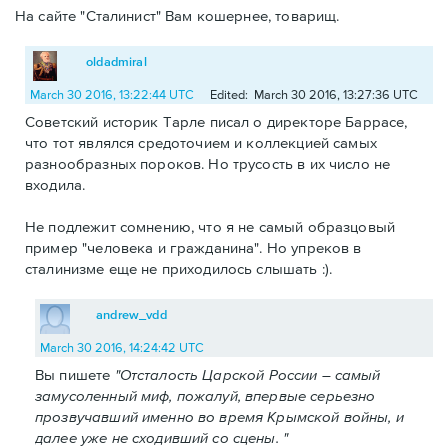
На сайте "Сталинист" Вам кошернее, товарищ.
oldadmiral
March 30 2016, 13:22:44 UTC
Edited: March 30 2016, 13:27:36 UTC
Советский историк Тарле писал о директоре Баррасе,
что тот являлся средоточием и коллекцией самых
разнообразных пороков. Но трусость в их число не
входила.
Не подлежит сомнению, что я не самый образцовый
пример "человека и гражданина". Но упреков в
сталинизме еще не приходилось слышать :).
andrew_vdd
March 30 2016, 14:24:42 UTC
Вы пишете
"Отсталость Царской России – самый
замусоленный миф, пожалуй, впервые серьезно
прозвучавший именно во время Крымской войны, и
далее уже не сходивший со сцены. "