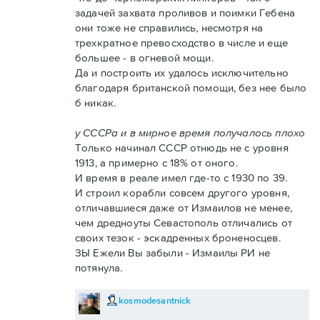
задачей захвата проливов и поимки Гебена
они тоже не справились, несмотря на
трехкратное превосходство в числе и еще
большее - в огневой мощи.
Да и построить их удалось исключительно
благодаря британской помощи, без нее было
б никак.
у СССРа и в мирное время получалось плохо
Только начинал СССР отнюдь не с уровня
1913, а примерно с 18% от оного.
И время в реале имел где-то с 1930 по 39.
И строил корабли совсем другого уровня,
отличавшиеся даже от Измаилов не менее,
чем дредноуты Севастополь отличались от
своих тезок - эскадренных броненосцев.
ЗЫ Ежели Вы забыли - Измаилы РИ не
потянула.
kosmodesantnick