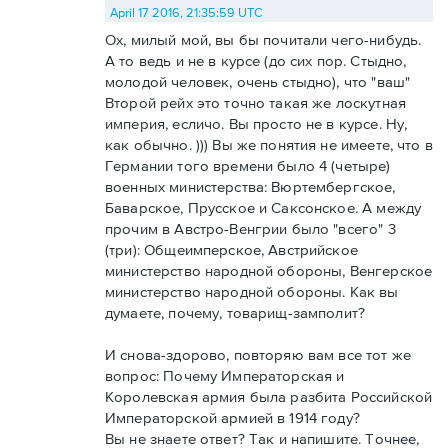
April 17 2016, 21:35:59 UTC
Ох, милый мой, вы бы почитали чего-нибудь.
А то ведь и не в курсе (до сих пор. Стыдно,
молодой человек, очень стыдно), что "ваш"
Второй рейх это точно такая же лоскутная
империя, есличо. Вы просто не в курсе. Ну,
как обычно. ))) Вы же понятия не имеете, что в
Германии того времени было 4 (четыре)
военных министерства: Вюртембергское,
Баварское, Прусское и Саксонское. А между
прочим в Австро-Венгрии было "всего" 3
(три): Общеимперское, Австрийское
министерство народной обороны, Венгерское
министерство народной обороны. Как вы
думаете, почему, товарищ-замполит?
И снова-здорово, повторяю вам все тот же
вопрос: Почему Императорская и
Королевская армия была разбита Российской
Императорской армией в 1914 году?
Вы не знаете ответ? Так и напишите. Точнее,