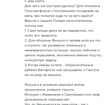
С ума сойти.
Для чего же они пригодились? Для стояния в
Гельсингфорсе с постоянными посадками на
мель при попытке куда-то из него выйти?
Версия о защите Питера несостоятельна,
потому как:
1. Сами немцы даже не догадывались, что
хотят его захватить.
2. Для обороны Финского залива если уж что
и строить, так размером поменьше и
маневренностью получше, числом поболее и
ценою подешевле, заточенное именно под эту
конкретную задачу.
3. Когда немцы хотели - оборонительные
рубежи Балтфлота они прорывали, и Гангуты
им ни разу не мешали.
Россия и в условиях мировой войны
продолжала успешно строить
История с Измаилами и Светланами этот миф
доказательно опровергает.
Что до Черноморских линкоров - так с