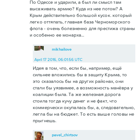
По Одессе и ударили, а был ли смысл там
высаживать армию? Куда из нее потом? А
Крым действительно большой кусок. который
легко оттяпать, главная база Черноморского
флота - очень болезненно для престижа страны
и особенно ее монарха...
mikhailove
April 17 2016, 06:01:56 UTC
Идея в том, что, если бы, например, ещё
сильнее вложились бы в защиту Крыма, то
это сказалось бы на других районах, они
стали бы уязвимее, а возможность манёвра у
коалиции была. Та же железная дорога
стоила тогда кучу денег и не факт, что
коммерчески окупалась бы, а, следовательно,
легла бы на бюджет. То есть выше головы не
прыгнешь.
pavel_chirtsov