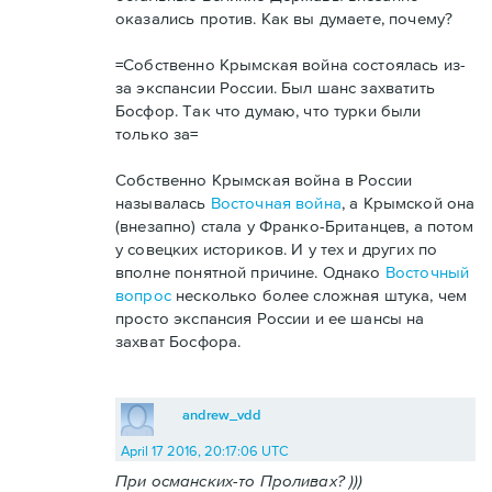
оказались против. Как вы думаете, почему?
=Собственно Крымская война состоялась из-
за экспансии России. Был шанс захватить
Босфор. Так что думаю, что турки были
только за=
Собственно Крымская война в России
называлась
Восточная война
, а Крымской она
(внезапно) стала у Франко-Британцев, а потом
у совецких историков. И у тех и других по
вполне понятной причине. Однако
Восточный
вопрос
несколько более сложная штука, чем
просто экспансия России и ее шансы на
захват Босфора.
andrew_vdd
April 17 2016, 20:17:06 UTC
При османских-то Проливах? )))