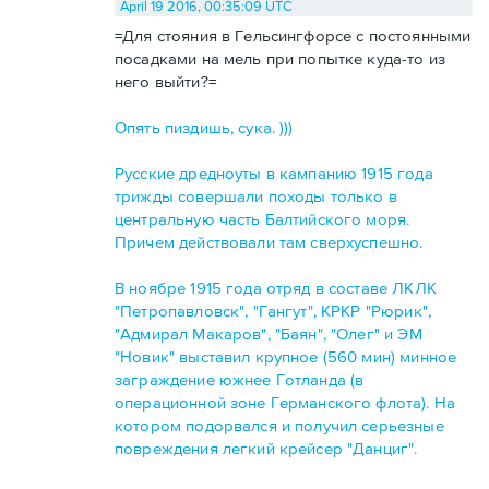
April 19 2016, 00:35:09 UTC
=Для стояния в Гельсингфорсе с постоянными
посадками на мель при попытке куда-то из
него выйти?=
Опять пиздишь, сука. )))
Русские дредноуты в кампанию 1915 года
трижды совершали походы только в
центральную часть Балтийского моря.
Причем действовали там сверхуспешно.
В ноябре 1915 года отряд в составе ЛКЛК
"Петропавловск", "Гангут", КРКР "Рюрик",
"Адмирал Макаров", "Баян", "Олег" и ЭМ
"Новик" выставил крупное (560 мин) минное
заграждение южнее Готланда (в
операционной зоне Германского флота). На
котором подорвался и получил серьезные
повреждения легкий крейсер "Данциг".