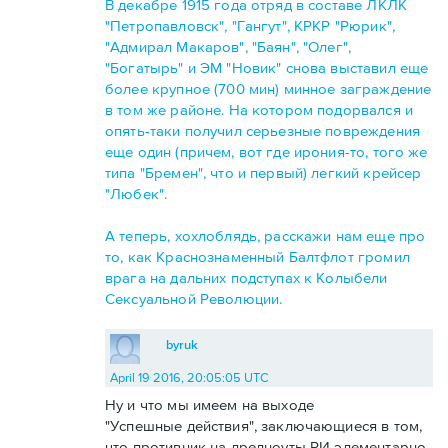
В декабре 1915 года отряд в составе ЛКЛК
"Петропавловск", "Гангут", КРКР "Рюрик",
"Адмирал Макаров", "Баян", "Олег",
"Богатырь" и ЭМ "Новик" снова выставил еще
более крупное (700 мин) минное заграждение
в том же районе. На котором подорвался и
опять-таки получил серьезные повреждения
еще один (причем, вот где ирония-то, того же
типа "Бремен", что и первый) легкий крейсер
"Любек".
А теперь, хохлоблядь, расскажи нам еще про
то, как Краснознаменный Балтфлот громил
врага на дальних подступах к Колыбели
Сексуальной Революции.
byruk
April 19 2016, 20:05:05 UTC
Ну и что мы имеем на выходе
"Успешные действия", заключающиеся в том,
что противник на дредноуты РИ элементарно