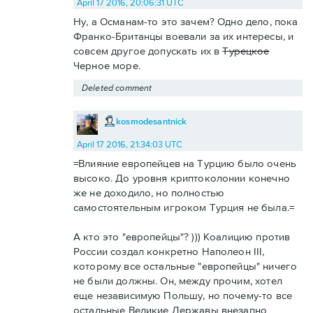
April 17 2016, 20:06:31 UTC
Ну, а Османам-то это зачем? Одно дело, пока
Франко-Британцы воевали за их интересы, и
совсем другое допускать их в
Турецкое
Черное море.
Deleted comment
kosmodesantnick
April 17 2016, 21:34:03 UTC
=Влияние европейцев на Турцию было очень
высоко. До уровня криптоколонии конечно
же не доходило, но полностью
самостоятельным игроком Турция не была.=
А кто это "европейцы"? ))) Коалицию против
России создал конкретно Наполеон III,
которому все остальные "европейцы" ничего
не были должны. Он, между прочим, хотел
еще независимую Польшу, но почему-то все
остальные Великие Державы внезапно