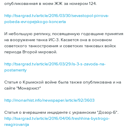
опубликованная в моем ЖЖ за номером 124.
http://tsargrad.tv/article/2016/03/30/sevastopol-pirrova-
pobeda-evropejskogo-koncerta
И небольшую реплику, посвященную годовщине принятия
на вооружение танка ИС-3. Касается она в основном
советского танкостроения и советских танковых войск
периода Второй мировой.
http://tsargrad.tv/article/2016/03/29/is-3-s-zavoda-na-
postamenty
Статья о Крымской войне была также опубликована и на
сайте "Монархист"
http://monarhist.info/newspaper/article/92/3603
Статья о вчерашнем инциденте с украинским "Дозор-Б".
http://tsargrad.tv/article/2016/04/06/treshhina-bystrogo-
reagirovanija