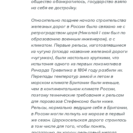
общество обанкротилось, государство взяло
на себя ее достройку.
Относительно позднее начало строительства
железных дорог в России было связано не с
ретроградством царя (Николай I сам был по
образованию военным инженером), а с
климатом. Первые рельсы, изготовлявшиеся
из чугуна (отсюда название железной дороги
«чугунка»), были настолько хрупкими, что
испытания одного из первых локомотивов
Ричарда Тревитика в 1804 году разбили их.
Перепады температур зимой и летом в
морском климате Британии были меньше,
чем в континентальном климате России,
поэтому технические требования к рельсам
для паровозов Стефенсона были ниже.
Рельсы, нормально ведущие себя в Британии,
в России могли лопнуть на морозе в первый
же сезон. Царскосельская дорога строилась
в том числе для того, чтобы понять,
достаточно ли хорош рельсовый металл