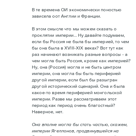
В те времена ОИ экономически поностью
зависела оот Англии и Франции.
В этом смысле что мы можем сказать о
проклятии империи… Ну давайте подумаем,
если бы Россия не была бы империей, то чем
бы она была в XVIII-XIX веках? Вот тут как
раз начинают возникать разные вопросы - а
чем могла быть Россия, кроме как империей?
Ну, она (Россия) могла и не быть центром
империи, она могла бы быть периферией
другой империи, если был бы разыгран
другой исторический сценарий. Она и была
какое-то время периферией монгольской
империи. Разве мы рассматриваем этот
период как период очень благостный?
Наверное, нет.
Она вполне могла бы стать частью, скажем,
империи Ягеллонов, продвинувшейся на