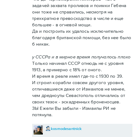
задачей захвата проливов и поимки Гебена
они тоже не справились, несмотря на
трехкратное превосходство в числе и еще
большее - в огневой мощи.
Да и построить их удалось исключительно
благодаря британской помощи, без нее было
б никак.
у СССРа и в мирное время получалось плохо
Только начинал СССР отнюдь не с уровня
1913, а примерно с 18% от оного.
И время в реале имел где-то с 1930 по 39.
И строил корабли совсем другого уровня,
отличавшиеся даже от Измаилов не менее,
чем дредноуты Севастополь отличались от
своих тезок - эскадренных броненосцев.
ЗЫ Ежели Вы забыли - Измаилы РИ не
потянула.
kosmodesantnick