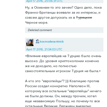
April 17 2016, 20:06:31 UTC
Ну, а Османам-то это зачем? Одно дело, пока
Франко-Британцы воевали за их интересы, и
совсем другое допускать их в
Турецкое
Черное море.
Deleted comment
kosmodesantnick
April 17 2016, 21:34:03 UTC
=Влияние европейцев на Турцию было очень
высоко. До уровня криптоколонии конечно
же не доходило, но полностью
самостоятельным игроком Турция не была.=
А кто это "европейцы"? ))) Коалицию против
России создал конкретно Наполеон III,
которому все остальные "европейцы" ничего
не были должны. Он, между прочим, хотел
еще независимую Польшу, но почему-то все
остальные Великие Державы внезапно