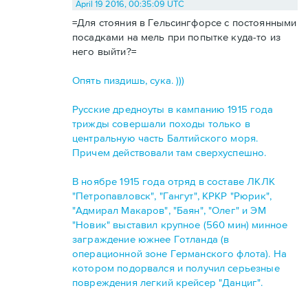
April 19 2016, 00:35:09 UTC
=Для стояния в Гельсингфорсе с постоянными
посадками на мель при попытке куда-то из
него выйти?=
Опять пиздишь, сука. )))
Русские дредноуты в кампанию 1915 года
трижды совершали походы только в
центральную часть Балтийского моря.
Причем действовали там сверхуспешно.
В ноябре 1915 года отряд в составе ЛКЛК
"Петропавловск", "Гангут", КРКР "Рюрик",
"Адмирал Макаров", "Баян", "Олег" и ЭМ
"Новик" выставил крупное (560 мин) минное
заграждение южнее Готланда (в
операционной зоне Германского флота). На
котором подорвался и получил серьезные
повреждения легкий крейсер "Данциг".