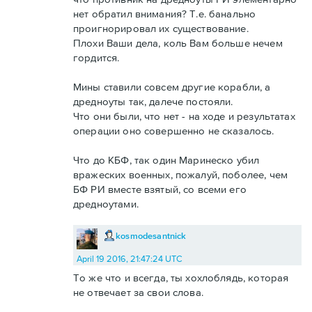
нет обратил внимания? Т.е. банально
проигнорировал их существование.
Плохи Ваши дела, коль Вам больше нечем
гордится.
Мины ставили совсем другие корабли, а
дредноуты так, далече постояли.
Что они были, что нет - на ходе и результатах
операции оно совершенно не сказалось.
Что до КБФ, так один Маринеско убил
вражеских военных, пожалуй, поболее, чем
БФ РИ вместе взятый, со всеми его
дредноутами.
kosmodesantnick
April 19 2016, 21:47:24 UTC
То же что и всегда, ты хохлоблядь, которая
не отвечает за свои слова.