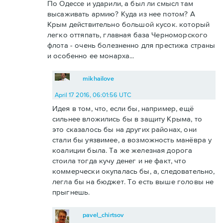
По Одессе и ударили, а был ли смысл там
высаживать армию? Куда из нее потом? А
Крым действительно большой кусок. который
легко оттяпать, главная база Черноморского
флота - очень болезненно для престижа страны
и особенно ее монарха...
mikhailove
April 17 2016, 06:01:56 UTC
Идея в том, что, если бы, например, ещё
сильнее вложились бы в защиту Крыма, то
это сказалось бы на других районах, они
стали бы уязвимее, а возможность манёвра у
коалиции была. Та же железная дорога
стоила тогда кучу денег и не факт, что
коммерчески окупалась бы, а, следовательно,
легла бы на бюджет. То есть выше головы не
прыгнешь.
pavel_chirtsov