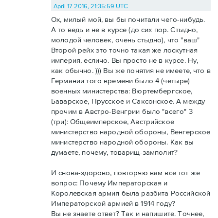
April 17 2016, 21:35:59 UTC
Ох, милый мой, вы бы почитали чего-нибудь.
А то ведь и не в курсе (до сих пор. Стыдно,
молодой человек, очень стыдно), что "ваш"
Второй рейх это точно такая же лоскутная
империя, есличо. Вы просто не в курсе. Ну,
как обычно. ))) Вы же понятия не имеете, что в
Германии того времени было 4 (четыре)
военных министерства: Вюртембергское,
Баварское, Прусское и Саксонское. А между
прочим в Австро-Венгрии было "всего" 3
(три): Общеимперское, Австрийское
министерство народной обороны, Венгерское
министерство народной обороны. Как вы
думаете, почему, товарищ-замполит?
И снова-здорово, повторяю вам все тот же
вопрос: Почему Императорская и
Королевская армия была разбита Российской
Императорской армией в 1914 году?
Вы не знаете ответ? Так и напишите. Точнее,