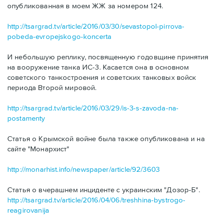
опубликованная в моем ЖЖ за номером 124.
http://tsargrad.tv/article/2016/03/30/sevastopol-pirrova-
pobeda-evropejskogo-koncerta
И небольшую реплику, посвященную годовщине принятия
на вооружение танка ИС-3. Касается она в основном
советского танкостроения и советских танковых войск
периода Второй мировой.
http://tsargrad.tv/article/2016/03/29/is-3-s-zavoda-na-
postamenty
Статья о Крымской войне была также опубликована и на
сайте "Монархист"
http://monarhist.info/newspaper/article/92/3603
Статья о вчерашнем инциденте с украинским "Дозор-Б".
http://tsargrad.tv/article/2016/04/06/treshhina-bystrogo-
reagirovanija