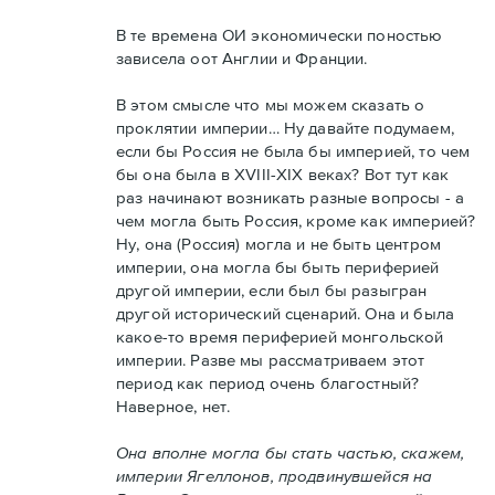
В те времена ОИ экономически поностью
зависела оот Англии и Франции.
В этом смысле что мы можем сказать о
проклятии империи… Ну давайте подумаем,
если бы Россия не была бы империей, то чем
бы она была в XVIII-XIX веках? Вот тут как
раз начинают возникать разные вопросы - а
чем могла быть Россия, кроме как империей?
Ну, она (Россия) могла и не быть центром
империи, она могла бы быть периферией
другой империи, если был бы разыгран
другой исторический сценарий. Она и была
какое-то время периферией монгольской
империи. Разве мы рассматриваем этот
период как период очень благостный?
Наверное, нет.
Она вполне могла бы стать частью, скажем,
империи Ягеллонов, продвинувшейся на