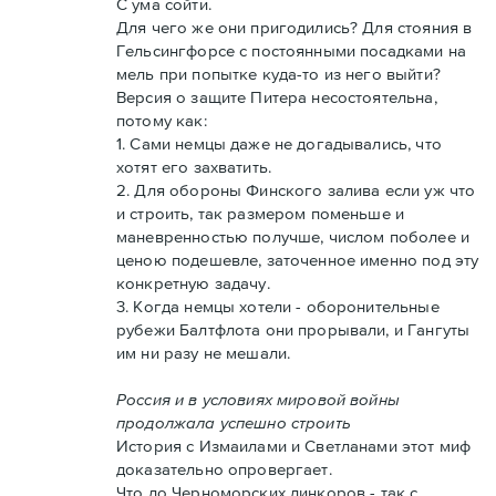
С ума сойти.
Для чего же они пригодились? Для стояния в
Гельсингфорсе с постоянными посадками на
мель при попытке куда-то из него выйти?
Версия о защите Питера несостоятельна,
потому как:
1. Сами немцы даже не догадывались, что
хотят его захватить.
2. Для обороны Финского залива если уж что
и строить, так размером поменьше и
маневренностью получше, числом поболее и
ценою подешевле, заточенное именно под эту
конкретную задачу.
3. Когда немцы хотели - оборонительные
рубежи Балтфлота они прорывали, и Гангуты
им ни разу не мешали.
Россия и в условиях мировой войны
продолжала успешно строить
История с Измаилами и Светланами этот миф
доказательно опровергает.
Что до Черноморских линкоров - так с