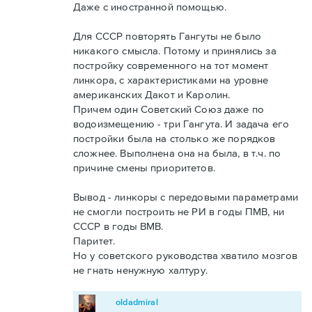
Даже с иностранной помощью.
Для СССР повторять Гангуты не было
никакого смысла. Потому и принялись за
постройку современного на тот момент
линкора, с характеристиками на уровне
американских Дакот и Каролин.
Причем один Советский Союз даже по
водоизмещению - три Гангута. И задача его
постройки была на столько же порядков
сложнее. Выполнена она на была, в т.ч. по
причине смены приоритетов.
Вывод - линкоры с передовыми параметрами
не смогли построить не РИ в годы ПМВ, ни
СССР в годы ВМВ.
Паритет.
Но у советского руководства хватило мозгов
не гнать ненужную халтуру.
oldadmiral