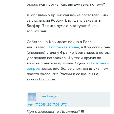
оказались против. Как вы думаете, почему?
=Собственно Крымская война состоялась из-
за экспансии России. Был шанс захватить
Босфор. Так что думаю, что турки были
только за=
Собственно Крымская война в России
называлась
Восточная война
, а Крымской она
(внезапно) стала у Франко-Британцев, а потом
у совецких историков. И у тех и других по
вполне понятной причине. Однако
Восточный
вопрос
несколько более сложная штука, чем
просто экспансия России и ее шансы на
захват Босфора.
andrew_vdd
April 17 2016, 20:17:06 UTC
При османских-то Проливах? )))