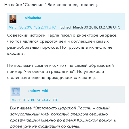
На сайте "Сталинист" Вам кошернее, товарищ.
oldadmiral
March 30 2016, 13:22:44 UTC
Edited: March 30 2016, 13:27:36 UTC
Советский историк Тарле писал о директоре Баррасе,
что тот являлся средоточием и коллекцией самых
разнообразных пороков. Но трусость в их число не
входила.
Не подлежит сомнению, что я не самый образцовый
пример "человека и гражданина". Но упреков в
сталинизме еще не приходилось слышать :).
andrew_vdd
March 30 2016, 14:24:42 UTC
Вы пишете
"Отсталость Царской России – самый
замусоленный миф, пожалуй, впервые серьезно
прозвучавший именно во время Крымской войны, и
далее уже не сходивший со сцены. "