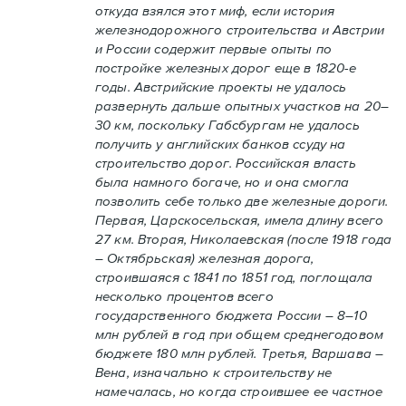
откуда взялся этот миф, если история
железнодорожного строительства и Австрии
и России содержит первые опыты по
постройке железных дорог еще в 1820-е
годы. Австрийские проекты не удалось
развернуть дальше опытных участков на 20–
30 км, поскольку Габсбургам не удалось
получить у английских банков ссуду на
строительство дорог. Российская власть
была намного богаче, но и она смогла
позволить себе только две железные дороги.
Первая, Царскосельская, имела длину всего
27 км. Вторая, Николаевская (после 1918 года
– Октябрьская) железная дорога,
строившаяся с 1841 по 1851 год, поглощала
несколько процентов всего
государственного бюджета России – 8–10
млн рублей в год при общем среднегодовом
бюджете 180 млн рублей. Третья, Варшава –
Вена, изначально к строительству не
намечалась, но когда строившее ее частное