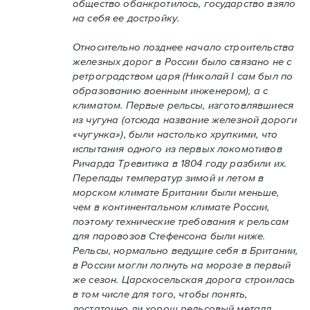
общество обанкротилось, государство взяло
на себя ее достройку.
Относительно позднее начало строительства
железных дорог в России было связано не с
ретроградством царя (Николай I сам был по
образованию военным инженером), а с
климатом. Первые рельсы, изготовлявшиеся
из чугуна (отсюда название железной дороги
«чугунка»), были настолько хрупкими, что
испытания одного из первых локомотивов
Ричарда Тревитика в 1804 году разбили их.
Перепады температур зимой и летом в
морском климате Британии были меньше,
чем в континентальном климате России,
поэтому технические требования к рельсам
для паровозов Стефенсона были ниже.
Рельсы, нормально ведущие себя в Британии,
в России могли лопнуть на морозе в первый
же сезон. Царскосельская дорога строилась
в том числе для того, чтобы понять,
достаточно ли хорош рельсовый металл