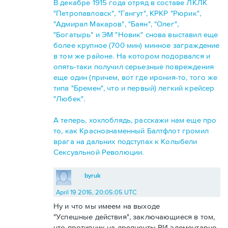
В декабре 1915 года отряд в составе ЛКЛК
"Петропавловск", "Гангут", КРКР "Рюрик",
"Адмирал Макаров", "Баян", "Олег",
"Богатырь" и ЭМ "Новик" снова выставил еще
более крупное (700 мин) минное заграждение
в том же районе. На котором подорвался и
опять-таки получил серьезные повреждения
еще один (причем, вот где ирония-то, того же
типа "Бремен", что и первый) легкий крейсер
"Любек".
А теперь, хохлоблядь, расскажи нам еще про
то, как Краснознаменный Балтфлот громил
врага на дальних подступах к Колыбели
Сексуальной Революции.
byruk
April 19 2016, 20:05:05 UTC
Ну и что мы имеем на выходе
"Успешные действия", заключающиеся в том,
что противник на дредноуты РИ элементарно