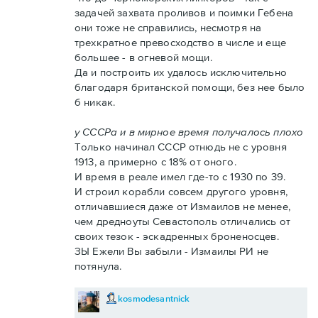
задачей захвата проливов и поимки Гебена
они тоже не справились, несмотря на
трехкратное превосходство в числе и еще
большее - в огневой мощи.
Да и построить их удалось исключительно
благодаря британской помощи, без нее было
б никак.
у СССРа и в мирное время получалось плохо
Только начинал СССР отнюдь не с уровня
1913, а примерно с 18% от оного.
И время в реале имел где-то с 1930 по 39.
И строил корабли совсем другого уровня,
отличавшиеся даже от Измаилов не менее,
чем дредноуты Севастополь отличались от
своих тезок - эскадренных броненосцев.
ЗЫ Ежели Вы забыли - Измаилы РИ не
потянула.
kosmodesantnick