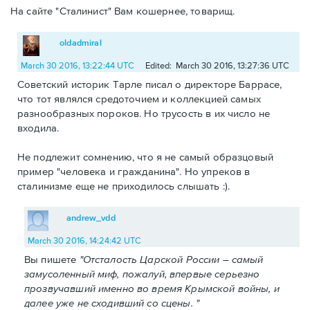
На сайте "Сталинист" Вам кошернее, товарищ.
oldadmiral
March 30 2016, 13:22:44 UTC
Edited: March 30 2016, 13:27:36 UTC
Советский историк Тарле писал о директоре Баррасе,
что тот являлся средоточием и коллекцией самых
разнообразных пороков. Но трусость в их число не
входила.
Не подлежит сомнению, что я не самый образцовый
пример "человека и гражданина". Но упреков в
сталинизме еще не приходилось слышать :).
andrew_vdd
March 30 2016, 14:24:42 UTC
Вы пишете
"Отсталость Царской России – самый
замусоленный миф, пожалуй, впервые серьезно
прозвучавший именно во время Крымской войны, и
далее уже не сходивший со сцены. "