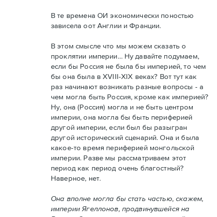
В те времена ОИ экономически поностью
зависела оот Англии и Франции.
В этом смысле что мы можем сказать о
проклятии империи… Ну давайте подумаем,
если бы Россия не была бы империей, то чем
бы она была в XVIII-XIX веках? Вот тут как
раз начинают возникать разные вопросы - а
чем могла быть Россия, кроме как империей?
Ну, она (Россия) могла и не быть центром
империи, она могла бы быть периферией
другой империи, если был бы разыгран
другой исторический сценарий. Она и была
какое-то время периферией монгольской
империи. Разве мы рассматриваем этот
период как период очень благостный?
Наверное, нет.
Она вполне могла бы стать частью, скажем,
империи Ягеллонов, продвинувшейся на