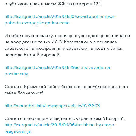
опубликованная в моем ЖЖ за номером 124.
http://tsargrad.tv/article/2016/03/30/sevastopol-pirrova-
pobeda-evropejskogo-koncerta
И небольшую реплику, посвященную годовщине принятия
на вооружение танка ИС-3. Касается она в основном
советского танкостроения и советских танковых войск
периода Второй мировой.
http://tsargrad.tv/article/2016/03/29/is-3-s-zavoda-na-
postamenty
Статья о Крымской войне была также опубликована и на
сайте "Монархист"
http://monarhist.info/newspaper/article/92/3603
Статья о вчерашнем инциденте с украинским "Дозор-Б".
http://tsargrad.tv/article/2016/04/06/treshhina-bystrogo-
reagirovanija