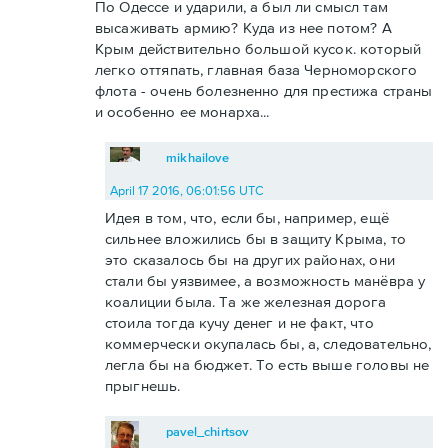
По Одессе и ударили, а был ли смысл там
высаживать армию? Куда из нее потом? А
Крым действительно большой кусок. который
легко оттяпать, главная база Черноморского
флота - очень болезненно для престижа страны
и особенно ее монарха...
mikhailove
April 17 2016, 06:01:56 UTC
Идея в том, что, если бы, например, ещё
сильнее вложились бы в защиту Крыма, то
это сказалось бы на других районах, они
стали бы уязвимее, а возможность манёвра у
коалиции была. Та же железная дорога
стоила тогда кучу денег и не факт, что
коммерчески окупалась бы, а, следовательно,
легла бы на бюджет. То есть выше головы не
прыгнешь.
pavel_chirtsov