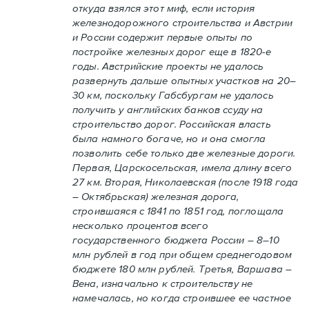
откуда взялся этот миф, если история
железнодорожного строительства и Австрии
и России содержит первые опыты по
постройке железных дорог еще в 1820-е
годы. Австрийские проекты не удалось
развернуть дальше опытных участков на 20–
30 км, поскольку Габсбургам не удалось
получить у английских банков ссуду на
строительство дорог. Российская власть
была намного богаче, но и она смогла
позволить себе только две железные дороги.
Первая, Царскосельская, имела длину всего
27 км. Вторая, Николаевская (после 1918 года
– Октябрьская) железная дорога,
строившаяся с 1841 по 1851 год, поглощала
несколько процентов всего
государственного бюджета России – 8–10
млн рублей в год при общем среднегодовом
бюджете 180 млн рублей. Третья, Варшава –
Вена, изначально к строительству не
намечалась, но когда строившее ее частное