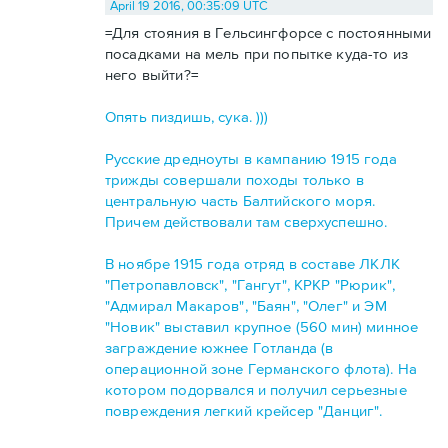
April 19 2016, 00:35:09 UTC
=Для стояния в Гельсингфорсе с постоянными
посадками на мель при попытке куда-то из
него выйти?=
Опять пиздишь, сука. )))
Русские дредноуты в кампанию 1915 года
трижды совершали походы только в
центральную часть Балтийского моря.
Причем действовали там сверхуспешно.
В ноябре 1915 года отряд в составе ЛКЛК
"Петропавловск", "Гангут", КРКР "Рюрик",
"Адмирал Макаров", "Баян", "Олег" и ЭМ
"Новик" выставил крупное (560 мин) минное
заграждение южнее Готланда (в
операционной зоне Германского флота). На
котором подорвался и получил серьезные
повреждения легкий крейсер "Данциг".