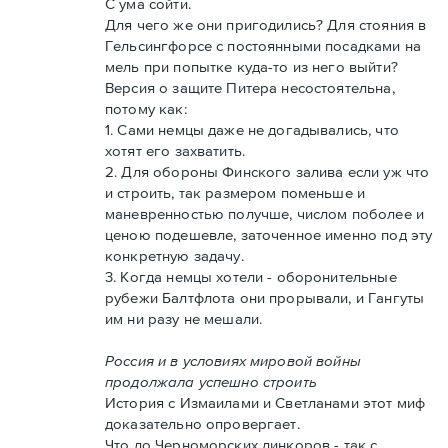
С ума сойти.
Для чего же они пригодились? Для стояния в
Гельсингфорсе с постоянными посадками на
мель при попытке куда-то из него выйти?
Версия о защите Питера несостоятельна,
потому как:
1. Сами немцы даже не догадывались, что
хотят его захватить.
2. Для обороны Финского залива если уж что
и строить, так размером поменьше и
маневренностью получше, числом поболее и
ценою подешевле, заточенное именно под эту
конкретную задачу.
3. Когда немцы хотели - оборонительные
рубежи Балтфлота они прорывали, и Гангуты
им ни разу не мешали.
Россия и в условиях мировой войны
продолжала успешно строить
История с Измаилами и Светланами этот миф
доказательно опровергает.
Что до Черноморских линкоров - так с