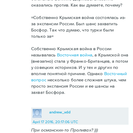
оказались против. Как вы думаете, почему?
=Собственно Крымская война состоялась из-
за экспансии России. Был шанс захватить
Босфор. Так что думаю, что турки были
только за=
Собственно Крымская война в России
называлась
Восточная война
, а Крымской она
(внезапно) стала у Франко-Британцев, а потом
у совецких историков. И у тех и других по
вполне понятной причине. Однако
Восточный
вопрос
несколько более сложная штука, чем
просто экспансия России и ее шансы на
захват Босфора.
andrew_vdd
April 17 2016, 20:17:06 UTC
При османских-то Проливах? )))