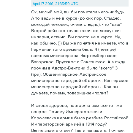
April 17 2016, 21:35:59 UTC
Ох, милый мой, вы бы почитали чего-нибудь.
А то ведь и не в курсе (до сих пор. Стыдно,
молодой человек, очень стыдно), что "ваш"
Второй рейх это точно такая же лоскутная
империя, есличо. Вы просто не в курсе. Ну,
как обычно. ))) Вы же понятия не имеете, что в
Германии того времени было 4 (четыре)
военных министерства: Вюртембергское,
Баварское, Прусское и Саксонское. А между
прочим в Австро-Венгрии было "всего" 3
(три): Общеимперское, Австрийское
министерство народной обороны, Венгерское
министерство народной обороны. Как вы
думаете, почему, товарищ-замполит?
И снова-здорово, повторяю вам все тот же
вопрос: Почему Императорская и
Королевская армия была разбита Российской
Императорской армией в 1914 году?
Вы не знаете ответ? Так и напишите. Точнее,