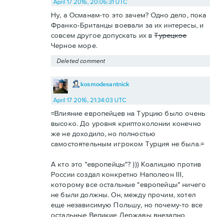
April 17 2016, 20:06:31 UTC
Ну, а Османам-то это зачем? Одно дело, пока
Франко-Британцы воевали за их интересы, и
совсем другое допускать их в
Турецкое
Черное море.
Deleted comment
kosmodesantnick
April 17 2016, 21:34:03 UTC
=Влияние европейцев на Турцию было очень
высоко. До уровня криптоколонии конечно
же не доходило, но полностью
самостоятельным игроком Турция не была.=
А кто это "европейцы"? ))) Коалицию против
России создал конкретно Наполеон III,
которому все остальные "европейцы" ничего
не были должны. Он, между прочим, хотел
еще независимую Польшу, но почему-то все
остальные Великие Державы внезапно