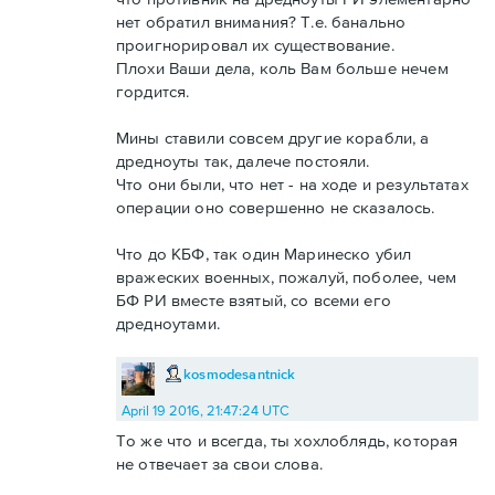
нет обратил внимания? Т.е. банально
проигнорировал их существование.
Плохи Ваши дела, коль Вам больше нечем
гордится.
Мины ставили совсем другие корабли, а
дредноуты так, далече постояли.
Что они были, что нет - на ходе и результатах
операции оно совершенно не сказалось.
Что до КБФ, так один Маринеско убил
вражеских военных, пожалуй, поболее, чем
БФ РИ вместе взятый, со всеми его
дредноутами.
kosmodesantnick
April 19 2016, 21:47:24 UTC
То же что и всегда, ты хохлоблядь, которая
не отвечает за свои слова.