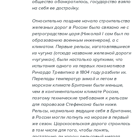
общество обанкротилось, государство взяло
на себя ее достройку.
Относительно позднее начало строительства
железных дорог в России было связано не с
ретроградством царя (Николай I сам был по
образованию военным инженером), а с
климатом. Первые рельсы, изготовлявшиеся
из чугуна (отсюда название железной дороги
«чугунка»), были настолько хрупкими, что
испытания одного из первых локомотивов
Ричарда Тревитика в 1804 году разбили их.
Перепады температур зимой и летом в
морском климате Британии были меньше,
чем в континентальном климате России,
поэтому технические требования к рельсам
для паровозов Стефенсона были ниже.
Рельсы, нормально ведущие себя в Британии,
в России могли лопнуть на морозе в первый
же сезон. Царскосельская дорога строилась
в том числе для того, чтобы понять,
достаточно ли хорош рельсовый металл