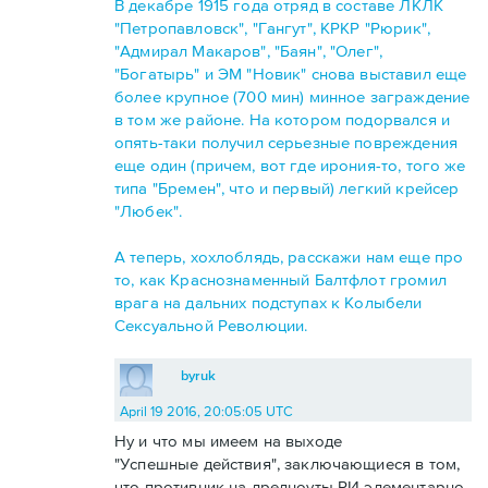
В декабре 1915 года отряд в составе ЛКЛК
"Петропавловск", "Гангут", КРКР "Рюрик",
"Адмирал Макаров", "Баян", "Олег",
"Богатырь" и ЭМ "Новик" снова выставил еще
более крупное (700 мин) минное заграждение
в том же районе. На котором подорвался и
опять-таки получил серьезные повреждения
еще один (причем, вот где ирония-то, того же
типа "Бремен", что и первый) легкий крейсер
"Любек".
А теперь, хохлоблядь, расскажи нам еще про
то, как Краснознаменный Балтфлот громил
врага на дальних подступах к Колыбели
Сексуальной Революции.
byruk
April 19 2016, 20:05:05 UTC
Ну и что мы имеем на выходе
"Успешные действия", заключающиеся в том,
что противник на дредноуты РИ элементарно