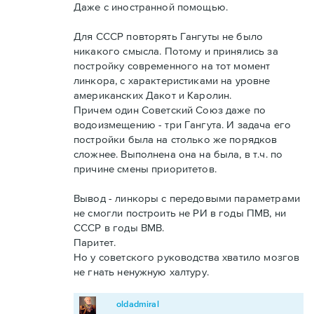
Даже с иностранной помощью.
Для СССР повторять Гангуты не было
никакого смысла. Потому и принялись за
постройку современного на тот момент
линкора, с характеристиками на уровне
американских Дакот и Каролин.
Причем один Советский Союз даже по
водоизмещению - три Гангута. И задача его
постройки была на столько же порядков
сложнее. Выполнена она на была, в т.ч. по
причине смены приоритетов.
Вывод - линкоры с передовыми параметрами
не смогли построить не РИ в годы ПМВ, ни
СССР в годы ВМВ.
Паритет.
Но у советского руководства хватило мозгов
не гнать ненужную халтуру.
oldadmiral