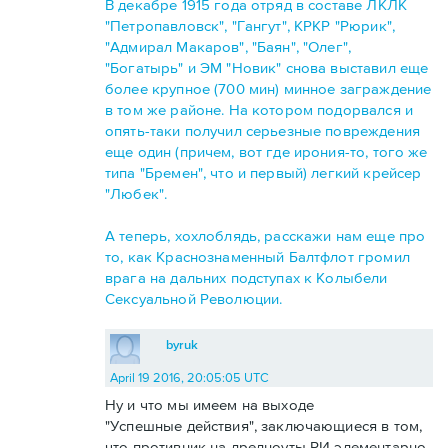
В декабре 1915 года отряд в составе ЛКЛК
"Петропавловск", "Гангут", КРКР "Рюрик",
"Адмирал Макаров", "Баян", "Олег",
"Богатырь" и ЭМ "Новик" снова выставил еще
более крупное (700 мин) минное заграждение
в том же районе. На котором подорвался и
опять-таки получил серьезные повреждения
еще один (причем, вот где ирония-то, того же
типа "Бремен", что и первый) легкий крейсер
"Любек".
А теперь, хохлоблядь, расскажи нам еще про
то, как Краснознаменный Балтфлот громил
врага на дальних подступах к Колыбели
Сексуальной Революции.
byruk
April 19 2016, 20:05:05 UTC
Ну и что мы имеем на выходе
"Успешные действия", заключающиеся в том,
что противник на дредноуты РИ элементарно