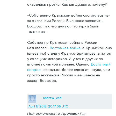
оказались против. Как вы думаете, почему?
=Собственно Крымская война состоялась из-
за экспансии России. Был шанс захватить
Босфор. Так что думаю, что турки были
только за=
Собственно Крымская война в России
называлась
Восточная война
, а Крымской она
(внезапно) стала у Франко-Британцев, а потом
у совецких историков. И у тех и других по
вполне понятной причине. Однако
Восточный
вопрос
несколько более сложная штука, чем
просто экспансия России и ее шансы на
захват Босфора.
andrew_vdd
April 17 2016, 20:17:06 UTC
При османских-то Проливах? )))