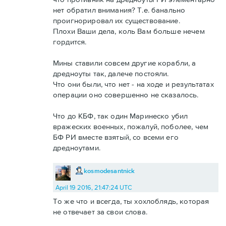
нет обратил внимания? Т.е. банально
проигнорировал их существование.
Плохи Ваши дела, коль Вам больше нечем
гордится.
Мины ставили совсем другие корабли, а
дредноуты так, далече постояли.
Что они были, что нет - на ходе и результатах
операции оно совершенно не сказалось.
Что до КБФ, так один Маринеско убил
вражеских военных, пожалуй, поболее, чем
БФ РИ вместе взятый, со всеми его
дредноутами.
kosmodesantnick
April 19 2016, 21:47:24 UTC
То же что и всегда, ты хохлоблядь, которая
не отвечает за свои слова.