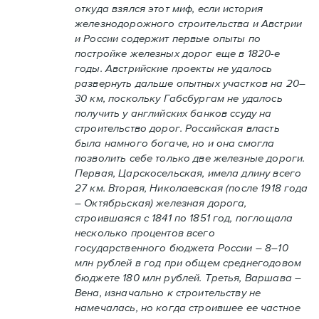
откуда взялся этот миф, если история
железнодорожного строительства и Австрии
и России содержит первые опыты по
постройке железных дорог еще в 1820-е
годы. Австрийские проекты не удалось
развернуть дальше опытных участков на 20–
30 км, поскольку Габсбургам не удалось
получить у английских банков ссуду на
строительство дорог. Российская власть
была намного богаче, но и она смогла
позволить себе только две железные дороги.
Первая, Царскосельская, имела длину всего
27 км. Вторая, Николаевская (после 1918 года
– Октябрьская) железная дорога,
строившаяся с 1841 по 1851 год, поглощала
несколько процентов всего
государственного бюджета России – 8–10
млн рублей в год при общем среднегодовом
бюджете 180 млн рублей. Третья, Варшава –
Вена, изначально к строительству не
намечалась, но когда строившее ее частное