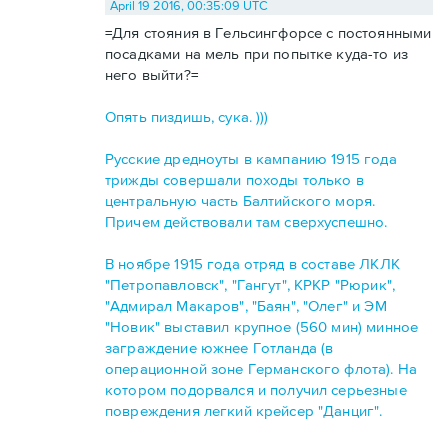
April 19 2016, 00:35:09 UTC
=Для стояния в Гельсингфорсе с постоянными
посадками на мель при попытке куда-то из
него выйти?=
Опять пиздишь, сука. )))
Русские дредноуты в кампанию 1915 года
трижды совершали походы только в
центральную часть Балтийского моря.
Причем действовали там сверхуспешно.
В ноябре 1915 года отряд в составе ЛКЛК
"Петропавловск", "Гангут", КРКР "Рюрик",
"Адмирал Макаров", "Баян", "Олег" и ЭМ
"Новик" выставил крупное (560 мин) минное
заграждение южнее Готланда (в
операционной зоне Германского флота). На
котором подорвался и получил серьезные
повреждения легкий крейсер "Данциг".