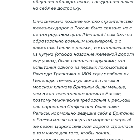
общество обанкротилось, государство взяло
на себя ее достройку.
Относительно позднее начало строительства
железных дорог в России было связано не с
ретроградством царя (Николай I сам был по
образованию военным инженером), а с
климатом. Первые рельсы, изготовлявшиеся
из чугуна (отсюда название железной дороги
«чугунка»), были настолько хрупкими, что
испытания одного из первых локомотивов
Ричарда Тревитика в 1804 году разбили их.
Перепады температур зимой и летом в
морском климате Британии были меньше,
чем в континентальном климате России,
поэтому технические требования к рельсам
для паровозов Стефенсона были ниже.
Рельсы, нормально ведущие себя в Британии,
в России могли лопнуть на морозе в первый
же сезон. Царскосельская дорога строилась
в том числе для того, чтобы понять,
достаточно ли хорош рельсовый металл