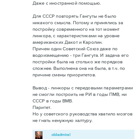
Даже с иностранной помощью.
Для СССР повторять Гангуты не было
никакого смысла. Потому и принялись за
постройку современного на тот момент
линкора, с характеристиками на уровне
американских Дакот и Каролин.
Причем один Советский Союз даже по
водоизмещению - три Гангута. И задача его
постройки была на столько же порядков
сложнее. Выполнена она на была, в т.ч. по
причине смены приоритетов.
Вывод - линкоры с передовыми параметрами
не смогли построить не РИ в годы ПМВ, ни
СССР в годы ВМВ.
Паритет.
Но у советского руководства хватило мозгов
не гнать ненужную халтуру.
oldadmiral