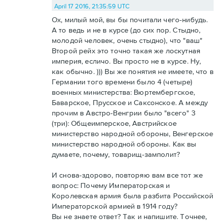
April 17 2016, 21:35:59 UTC
Ох, милый мой, вы бы почитали чего-нибудь.
А то ведь и не в курсе (до сих пор. Стыдно,
молодой человек, очень стыдно), что "ваш"
Второй рейх это точно такая же лоскутная
империя, есличо. Вы просто не в курсе. Ну,
как обычно. ))) Вы же понятия не имеете, что в
Германии того времени было 4 (четыре)
военных министерства: Вюртембергское,
Баварское, Прусское и Саксонское. А между
прочим в Австро-Венгрии было "всего" 3
(три): Общеимперское, Австрийское
министерство народной обороны, Венгерское
министерство народной обороны. Как вы
думаете, почему, товарищ-замполит?
И снова-здорово, повторяю вам все тот же
вопрос: Почему Императорская и
Королевская армия была разбита Российской
Императорской армией в 1914 году?
Вы не знаете ответ? Так и напишите. Точнее,