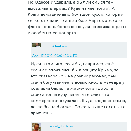
По Одессе и ударили, а был ли смысл там
высаживать армию? Куда из нее потом? А
Крым действительно большой кусок. который
легко оттяпать, главная база Черноморского
флота - очень болезненно для престижа страны
и особенно ее монарха...
mikhailove
April 17 2016, 06:01:56 UTC
Идея в том, что, если бы, например, ещё
сильнее вложились бы в защиту Крыма, то
это сказалось бы на других районах, они
стали бы уязвимее, а возможность манёвра у
коалиции была. Та же железная дорога
стоила тогда кучу денег и не факт, что
коммерчески окупалась бы, а, следовательно,
легла бы на бюджет. То есть выше головы не
прыгнешь.
pavel_chirtsov