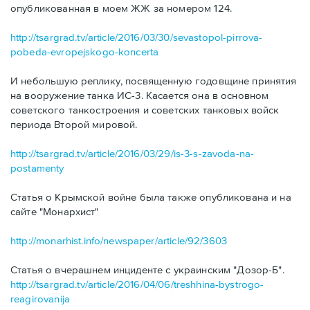
опубликованная в моем ЖЖ за номером 124.
http://tsargrad.tv/article/2016/03/30/sevastopol-pirrova-
pobeda-evropejskogo-koncerta
И небольшую реплику, посвященную годовщине принятия
на вооружение танка ИС-3. Касается она в основном
советского танкостроения и советских танковых войск
периода Второй мировой.
http://tsargrad.tv/article/2016/03/29/is-3-s-zavoda-na-
postamenty
Статья о Крымской войне была также опубликована и на
сайте "Монархист"
http://monarhist.info/newspaper/article/92/3603
Статья о вчерашнем инциденте с украинским "Дозор-Б".
http://tsargrad.tv/article/2016/04/06/treshhina-bystrogo-
reagirovanija