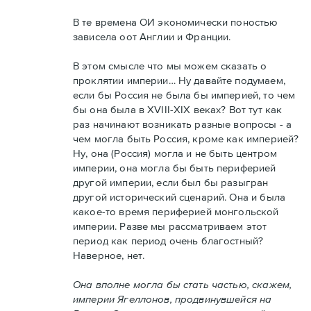
В те времена ОИ экономически поностью
зависела оот Англии и Франции.
В этом смысле что мы можем сказать о
проклятии империи… Ну давайте подумаем,
если бы Россия не была бы империей, то чем
бы она была в XVIII-XIX веках? Вот тут как
раз начинают возникать разные вопросы - а
чем могла быть Россия, кроме как империей?
Ну, она (Россия) могла и не быть центром
империи, она могла бы быть периферией
другой империи, если был бы разыгран
другой исторический сценарий. Она и была
какое-то время периферией монгольской
империи. Разве мы рассматриваем этот
период как период очень благостный?
Наверное, нет.
Она вполне могла бы стать частью, скажем,
империи Ягеллонов, продвинувшейся на