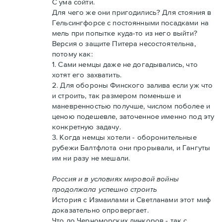
С ума сойти.
Для чего же они пригодились? Для стояния в
Гельсингфорсе с постоянными посадками на
мель при попытке куда-то из него выйти?
Версия о защите Питера несостоятельна,
потому как:
1. Сами немцы даже не догадывались, что
хотят его захватить.
2. Для обороны Финского залива если уж что
и строить, так размером поменьше и
маневренностью получше, числом поболее и
ценою подешевле, заточенное именно под эту
конкретную задачу.
3. Когда немцы хотели - оборонительные
рубежи Балтфлота они прорывали, и Гангуты
им ни разу не мешали.
Россия и в условиях мировой войны
продолжала успешно строить
История с Измаилами и Светланами этот миф
доказательно опровергает.
Что до Черноморских линкоров - так с