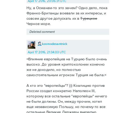
April 17 2016, 20:06:31 UTC
Ну, а Османам-то это зачем? Одно дело, пока
Франко-Британцы воевали за их интересы, и
совсем другое допускать их в
Турецкое
Черное море.
Deleted comment
kosmodesantnick
April 17 2016, 21:34:03 UTC
=Влияние европейцев на Турцию было очень
высоко. До уровня криптоколонии конечно
же не доходило, но полностью
самостоятельным игроком Турция не была.=
А кто это "европейцы"? ))) Коалицию против
России создал конкретно Наполеон III,
которому все остальные "европейцы" ничего
не были должны. Он, между прочим, хотел
еще независимую Польшу, но почему-то все
остальные Великие Державы внезапно