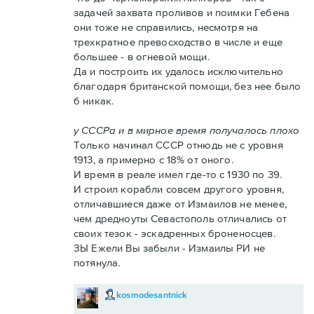
задачей захвата проливов и поимки Гебена
они тоже не справились, несмотря на
трехкратное превосходство в числе и еще
большее - в огневой мощи.
Да и построить их удалось исключительно
благодаря британской помощи, без нее было
б никак.
у СССРа и в мирное время получалось плохо
Только начинал СССР отнюдь не с уровня
1913, а примерно с 18% от оного.
И время в реале имел где-то с 1930 по 39.
И строил корабли совсем другого уровня,
отличавшиеся даже от Измаилов не менее,
чем дредноуты Севастополь отличались от
своих тезок - эскадренных броненосцев.
ЗЫ Ежели Вы забыли - Измаилы РИ не
потянула.
kosmodesantnick