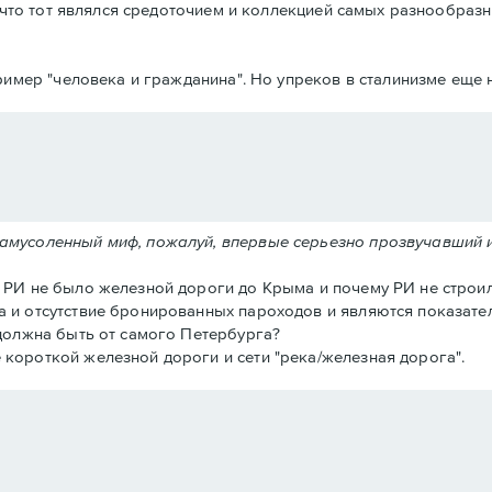
что тот являлся средоточием и коллекцией самых разнообразн
имер "человека и гражданина". Но упреков в сталинизме еще н
замусоленный миф, пожалуй, впервые серьезно прозвучавший 
в РИ не было железной дороги до Крыма и почему РИ не строил
а и отсутствие бронированных пароходов и являются показател
 должна быть от самого Петербурга?
 короткой железной дороги и сети "река/железная дорога".