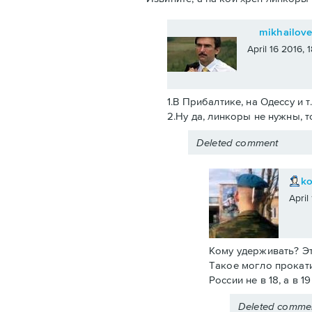
mikhailov
April 16 2016,
1.В Прибалтике, на Одессу и т
2.Ну да, линкоры не нужны, т
Deleted comment
k
April
Кому удерживать? Эт
Такое могло прокати
России не в 18, а в 
Deleted comme