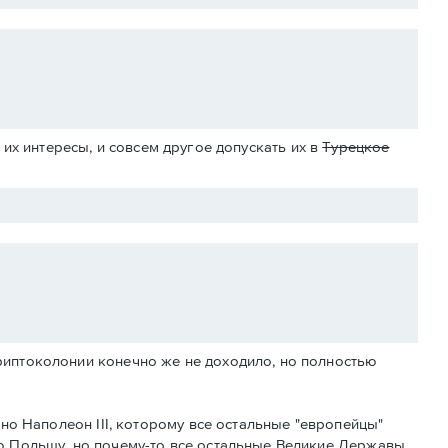
их интересы, и совсем другое допускать их в
Турецкое
риптоколонии конечно же не доходило, но полностью
тно Наполеон III, которому все остальные "европейцы"
ю Польшу, но почему-то все остальные Великие Державы