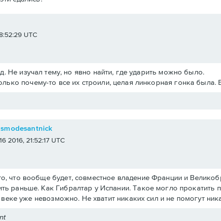
e
 18:52:29 UTC
.д. Не изучал тему, но явно найти, где ударить можно было.
олько почему-то все их строили, целая линкорная гонка была. 
osmodesantnick
 16 2016, 21:52:17 UTC
о, что вообще будет, совместное владение Франции и Великобри
ть раньше. Как Гибралтар у Испании. Такое могло прокатить 
19 веке уже невозможно. Не хватит никаких сил и не помогут ни
nt