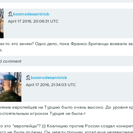
kosmodesantnick
April 17 2016, 20:06:31 UTC
ам-то это зачем? Одно дело, пока Франко-Британцы воевали за 
.
ed comment
kosmodesantnick
April 17 2016, 21:34:03 UTC
ияние европейцев на Турцию было очень высоко. До уровня к
остоятельным игроком Турция не была.=
то это "европейцы"? ))) Коалицию против России создал конкре
его не были должны. Он, между прочим, хотел еще независиму