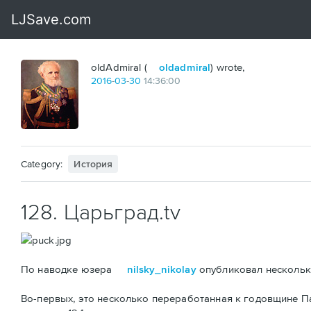
oldAdmiral (
oldadmiral
) wrote,
2016
-
03
-
30
14:36:00
Category:
История
128. Царьград.tv
По наводке юзера
nilsky_nikolay
опубликовал несколько
Во-первых, это несколько переработанная к годовщине 