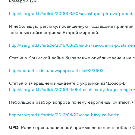
номером 124.
http://tsargrad.tv/article/2016/03/30/sevastopol-pirrova-pobe
И небольшую реплику, посвященную годовщине принятия н
танковых войск периода Второй мировой.
http://tsargrad.tv/article/2016/03/29/is-3-s-zavoda-na-postamen
Статья о Крымской войне была также опубликована и на с
http://monarhist.info/newspaper/article/92/3603
Статья о вчерашнем инциденте с украинским "Дозор-Б".
http://tsargrad.tv/article/2016/04/06/treshhina-bystrogo-reagiro
Небольшой разбор вопроса почему европейцы считают, ч
http://tsargrad.tv/article/2016/04/22/cena-bitvy-za-berlin
UPD:
Роль дореволюционной промышленности в победе ССС