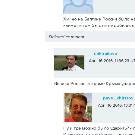
Хм, но на Балтике России было н
климат и там бы они не добилис
Deleted comment
mikhailove
April 16 2016, 11:36:23 U
Велика Россия, а кроме Крыма ударит
pavel_chirtsov
April 16 2016, 13:31
Ну и где можно было ударить? - п
Извините, а на кой хрен линкоры 