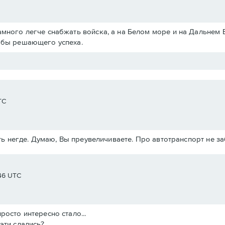
амного легче снабжать войска, а на Белом море и на Дальнем 
ь бы решающего успеха.
TC
ь негде. Думаю, Вы преувеличиваете. Про автотранспорт не з
:46 UTC
росто интересно стало...
эти сдались?