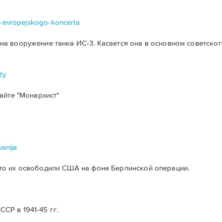
da-evropejskogo-koncerta
а вооружение танка ИС-3. Касается она в основном советског
ty
айте "Монархист"
vanija
то их освободили США на фоне Берлинской операции.
Р в 1941-45 гг.