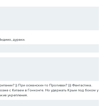
Видимо, дураки.
тании? )) При османских-то Проливах? ))) Фантастика.
позже с Китаем в Гонконге. Но удержать Крым под боком у
какие укрепления.