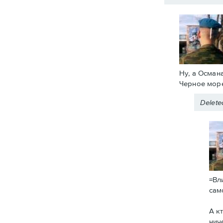
Ну, а Осман
Черное море
Delet
=Вл
сам
А к
нич