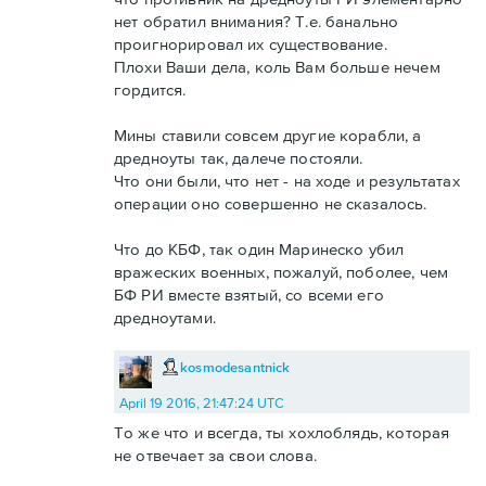
нет обратил внимания? Т.е. банально
проигнорировал их существование.
Плохи Ваши дела, коль Вам больше нечем
гордится.
Мины ставили совсем другие корабли, а
дредноуты так, далече постояли.
Что они были, что нет - на ходе и результатах
операции оно совершенно не сказалось.
Что до КБФ, так один Маринеско убил
вражеских военных, пожалуй, поболее, чем
БФ РИ вместе взятый, со всеми его
дредноутами.
kosmodesantnick
April 19 2016, 21:47:24 UTC
То же что и всегда, ты хохлоблядь, которая
не отвечает за свои слова.