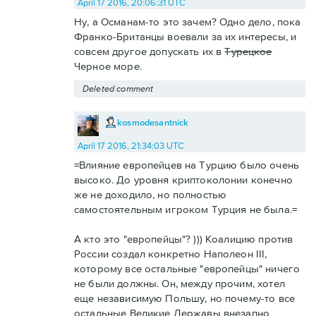
April 17 2016, 20:06:31 UTC
Ну, а Османам-то это зачем? Одно дело, пока
Франко-Британцы воевали за их интересы, и
совсем другое допускать их в
Турецкое
Черное море.
Deleted comment
kosmodesantnick
April 17 2016, 21:34:03 UTC
=Влияние европейцев на Турцию было очень
высоко. До уровня криптоколонии конечно
же не доходило, но полностью
самостоятельным игроком Турция не была.=
А кто это "европейцы"? ))) Коалицию против
России создал конкретно Наполеон III,
которому все остальные "европейцы" ничего
не были должны. Он, между прочим, хотел
еще независимую Польшу, но почему-то все
остальные Великие Державы внезапно