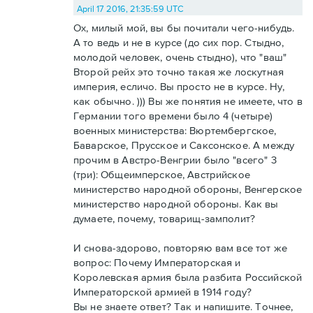
April 17 2016, 21:35:59 UTC
Ох, милый мой, вы бы почитали чего-нибудь.
А то ведь и не в курсе (до сих пор. Стыдно,
молодой человек, очень стыдно), что "ваш"
Второй рейх это точно такая же лоскутная
империя, есличо. Вы просто не в курсе. Ну,
как обычно. ))) Вы же понятия не имеете, что в
Германии того времени было 4 (четыре)
военных министерства: Вюртембергское,
Баварское, Прусское и Саксонское. А между
прочим в Австро-Венгрии было "всего" 3
(три): Общеимперское, Австрийское
министерство народной обороны, Венгерское
министерство народной обороны. Как вы
думаете, почему, товарищ-замполит?
И снова-здорово, повторяю вам все тот же
вопрос: Почему Императорская и
Королевская армия была разбита Российской
Императорской армией в 1914 году?
Вы не знаете ответ? Так и напишите. Точнее,