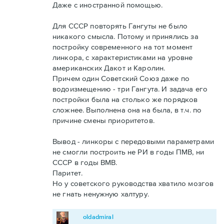
Даже с иностранной помощью.
Для СССР повторять Гангуты не было
никакого смысла. Потому и принялись за
постройку современного на тот момент
линкора, с характеристиками на уровне
американских Дакот и Каролин.
Причем один Советский Союз даже по
водоизмещению - три Гангута. И задача его
постройки была на столько же порядков
сложнее. Выполнена она на была, в т.ч. по
причине смены приоритетов.
Вывод - линкоры с передовыми параметрами
не смогли построить не РИ в годы ПМВ, ни
СССР в годы ВМВ.
Паритет.
Но у советского руководства хватило мозгов
не гнать ненужную халтуру.
oldadmiral