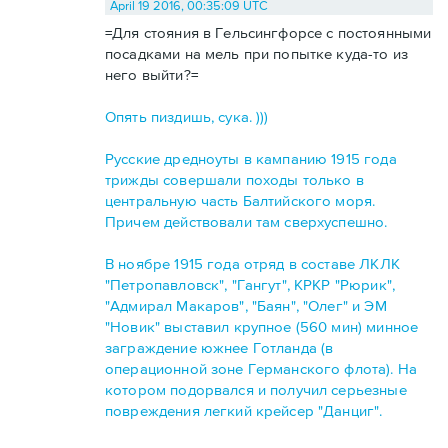
April 19 2016, 00:35:09 UTC
=Для стояния в Гельсингфорсе с постоянными
посадками на мель при попытке куда-то из
него выйти?=
Опять пиздишь, сука. )))
Русские дредноуты в кампанию 1915 года
трижды совершали походы только в
центральную часть Балтийского моря.
Причем действовали там сверхуспешно.
В ноябре 1915 года отряд в составе ЛКЛК
"Петропавловск", "Гангут", КРКР "Рюрик",
"Адмирал Макаров", "Баян", "Олег" и ЭМ
"Новик" выставил крупное (560 мин) минное
заграждение южнее Готланда (в
операционной зоне Германского флота). На
котором подорвался и получил серьезные
повреждения легкий крейсер "Данциг".