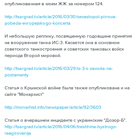
опубликованная в моем ЖЖ за номером 124.
http://tsargrad.tv/article/2016/03/30/sevastopol-pirrova-
pobeda-evropejskogo-koncerta
И небольшую реплику, посвященную годовщине принятия
на вооружение танка ИС-3. Касается она в основном
советского танкостроения и советских танковых войск
периода Второй мировой.
http://tsargrad.tv/article/2016/03/29/is-3-s-zavoda-na-
postamenty
Статья о Крымской войне была также опубликована и на
сайте "Монархист"
http://monarhist.info/newspaper/article/92/3603
Статья о вчерашнем инциденте с украинским "Дозор-Б".
http://tsargrad.tv/article/2016/04/06/treshhina-bystrogo-
reagirovanija