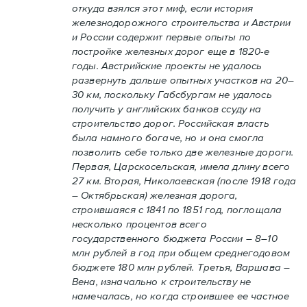
откуда взялся этот миф, если история
железнодорожного строительства и Австрии
и России содержит первые опыты по
постройке железных дорог еще в 1820-е
годы. Австрийские проекты не удалось
развернуть дальше опытных участков на 20–
30 км, поскольку Габсбургам не удалось
получить у английских банков ссуду на
строительство дорог. Российская власть
была намного богаче, но и она смогла
позволить себе только две железные дороги.
Первая, Царскосельская, имела длину всего
27 км. Вторая, Николаевская (после 1918 года
– Октябрьская) железная дорога,
строившаяся с 1841 по 1851 год, поглощала
несколько процентов всего
государственного бюджета России – 8–10
млн рублей в год при общем среднегодовом
бюджете 180 млн рублей. Третья, Варшава –
Вена, изначально к строительству не
намечалась, но когда строившее ее частное