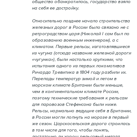
общество обанкротилось, государство взяло
на себя ее достройку.
Относительно позднее начало строительства
железных дорог в России было связано не с
ретроградством царя (Николай I сам был по
образованию военным инженером), а с
климатом. Первые рельсы, изготовлявшиеся
из чугуна (отсюда название железной дороги
«чугунка»), были настолько хрупкими, что
испытания одного из первых локомотивов
Ричарда Тревитика в 1804 году разбили их.
Перепады температур зимой и летом в
морском климате Британии были меньше,
чем в континентальном климате России,
поэтому технические требования к рельсам
для паровозов Стефенсона были ниже.
Рельсы, нормально ведущие себя в Британии,
в России могли лопнуть на морозе в первый
же сезон. Царскосельская дорога строилась
в том числе для того, чтобы понять,
достаточно ли хорош рельсовый металл