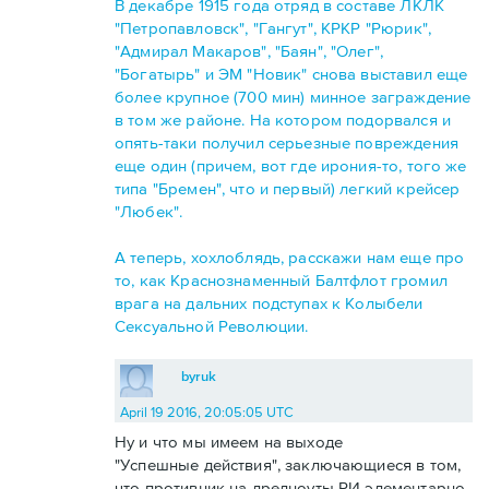
В декабре 1915 года отряд в составе ЛКЛК
"Петропавловск", "Гангут", КРКР "Рюрик",
"Адмирал Макаров", "Баян", "Олег",
"Богатырь" и ЭМ "Новик" снова выставил еще
более крупное (700 мин) минное заграждение
в том же районе. На котором подорвался и
опять-таки получил серьезные повреждения
еще один (причем, вот где ирония-то, того же
типа "Бремен", что и первый) легкий крейсер
"Любек".
А теперь, хохлоблядь, расскажи нам еще про
то, как Краснознаменный Балтфлот громил
врага на дальних подступах к Колыбели
Сексуальной Революции.
byruk
April 19 2016, 20:05:05 UTC
Ну и что мы имеем на выходе
"Успешные действия", заключающиеся в том,
что противник на дредноуты РИ элементарно