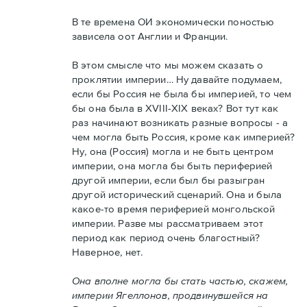
В те времена ОИ экономически поностью
зависела оот Англии и Франции.
В этом смысле что мы можем сказать о
проклятии империи… Ну давайте подумаем,
если бы Россия не была бы империей, то чем
бы она была в XVIII-XIX веках? Вот тут как
раз начинают возникать разные вопросы - а
чем могла быть Россия, кроме как империей?
Ну, она (Россия) могла и не быть центром
империи, она могла бы быть периферией
другой империи, если был бы разыгран
другой исторический сценарий. Она и была
какое-то время периферией монгольской
империи. Разве мы рассматриваем этот
период как период очень благостный?
Наверное, нет.
Она вполне могла бы стать частью, скажем,
империи Ягеллонов, продвинувшейся на