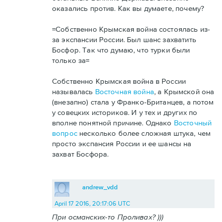
оказались против. Как вы думаете, почему?
=Собственно Крымская война состоялась из-
за экспансии России. Был шанс захватить
Босфор. Так что думаю, что турки были
только за=
Собственно Крымская война в России
называлась
Восточная война
, а Крымской она
(внезапно) стала у Франко-Британцев, а потом
у совецких историков. И у тех и других по
вполне понятной причине. Однако
Восточный
вопрос
несколько более сложная штука, чем
просто экспансия России и ее шансы на
захват Босфора.
andrew_vdd
April 17 2016, 20:17:06 UTC
При османских-то Проливах? )))