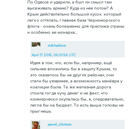
По Одессе и ударили, а был ли смысл там
высаживать армию? Куда из нее потом? А
Крым действительно большой кусок. который
легко оттяпать, главная база Черноморского
флота - очень болезненно для престижа страны
и особенно ее монарха...
mikhailove
April 17 2016, 06:01:56 UTC
Идея в том, что, если бы, например, ещё
сильнее вложились бы в защиту Крыма, то
это сказалось бы на других районах, они
стали бы уязвимее, а возможность манёвра у
коалиции была. Та же железная дорога
стоила тогда кучу денег и не факт, что
коммерчески окупалась бы, а, следовательно,
легла бы на бюджет. То есть выше головы не
прыгнешь.
pavel_chirtsov