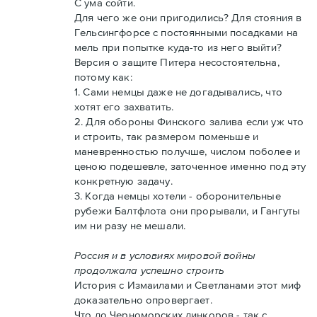
С ума сойти.
Для чего же они пригодились? Для стояния в
Гельсингфорсе с постоянными посадками на
мель при попытке куда-то из него выйти?
Версия о защите Питера несостоятельна,
потому как:
1. Сами немцы даже не догадывались, что
хотят его захватить.
2. Для обороны Финского залива если уж что
и строить, так размером поменьше и
маневренностью получше, числом поболее и
ценою подешевле, заточенное именно под эту
конкретную задачу.
3. Когда немцы хотели - оборонительные
рубежи Балтфлота они прорывали, и Гангуты
им ни разу не мешали.
Россия и в условиях мировой войны
продолжала успешно строить
История с Измаилами и Светланами этот миф
доказательно опровергает.
Что до Черноморских линкоров - так с