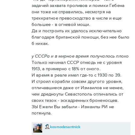
задачей захвата проливов и поимки Гебена
они тоже не справились, несмотря на
трехкратное превосходство в числе и еще
большее - в огневой мощи.
Да и построить их удалось исключительно
благодаря британской помощи, без нее было
б никак.
у СССРа и в мирное время получалось плохо
Только начинал СССР отнюдь не с уровня
1913, а примерно с 18% от оного.
И время в реале имел где-то с 1930 по 39.
И строил корабли совсем другого уровня,
отличавшиеся даже от Измаилов не менее,
чем дредноуты Севастополь отличались от
своих тезок - эскадренных броненосцев.
ЗЫ Ежели Вы забыли - Измаилы РИ не
потянула.
kosmodesantnick