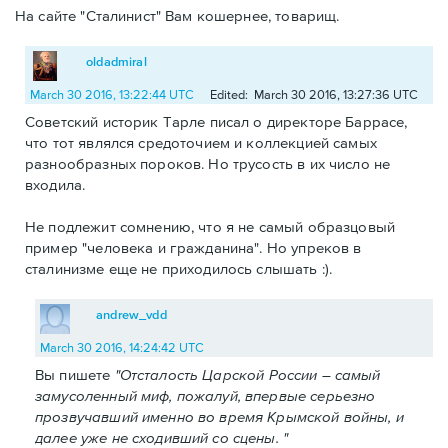
На сайте "Сталинист" Вам кошернее, товарищ.
oldadmiral
March 30 2016, 13:22:44 UTC
Edited: March 30 2016, 13:27:36 UTC
Советский историк Тарле писал о директоре Баррасе,
что тот являлся средоточием и коллекцией самых
разнообразных пороков. Но трусость в их число не
входила.
Не подлежит сомнению, что я не самый образцовый
пример "человека и гражданина". Но упреков в
сталинизме еще не приходилось слышать :).
andrew_vdd
March 30 2016, 14:24:42 UTC
Вы пишете
"Отсталость Царской России – самый
замусоленный миф, пожалуй, впервые серьезно
прозвучавший именно во время Крымской войны, и
далее уже не сходивший со сцены. "