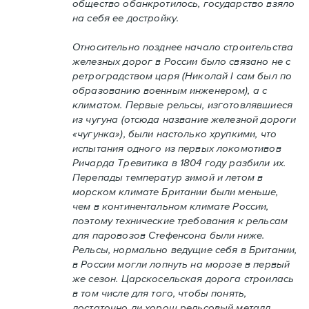
общество обанкротилось, государство взяло
на себя ее достройку.
Относительно позднее начало строительства
железных дорог в России было связано не с
ретроградством царя (Николай I сам был по
образованию военным инженером), а с
климатом. Первые рельсы, изготовлявшиеся
из чугуна (отсюда название железной дороги
«чугунка»), были настолько хрупкими, что
испытания одного из первых локомотивов
Ричарда Тревитика в 1804 году разбили их.
Перепады температур зимой и летом в
морском климате Британии были меньше,
чем в континентальном климате России,
поэтому технические требования к рельсам
для паровозов Стефенсона были ниже.
Рельсы, нормально ведущие себя в Британии,
в России могли лопнуть на морозе в первый
же сезон. Царскосельская дорога строилась
в том числе для того, чтобы понять,
достаточно ли хорош рельсовый металл