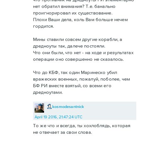
нет обратил внимания? Т.е. банально
проигнорировал их существование.
Плохи Ваши дела, коль Вам больше нечем
гордится.
Мины ставили совсем другие корабли, а
дредноуты так, далече постояли.
Что они были, что нет - на ходе и результатах
операции оно совершенно не сказалось.
Что до КБФ, так один Маринеско убил
вражеских военных, пожалуй, поболее, чем
БФ РИ вместе взятый, со всеми его
дредноутами.
kosmodesantnick
April 19 2016, 21:47:24 UTC
То же что и всегда, ты хохлоблядь, которая
не отвечает за свои слова.