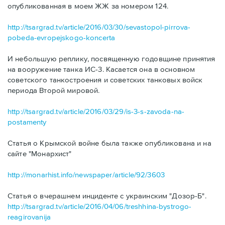
опубликованная в моем ЖЖ за номером 124.
http://tsargrad.tv/article/2016/03/30/sevastopol-pirrova-
pobeda-evropejskogo-koncerta
И небольшую реплику, посвященную годовщине принятия
на вооружение танка ИС-3. Касается она в основном
советского танкостроения и советских танковых войск
периода Второй мировой.
http://tsargrad.tv/article/2016/03/29/is-3-s-zavoda-na-
postamenty
Статья о Крымской войне была также опубликована и на
сайте "Монархист"
http://monarhist.info/newspaper/article/92/3603
Статья о вчерашнем инциденте с украинским "Дозор-Б".
http://tsargrad.tv/article/2016/04/06/treshhina-bystrogo-
reagirovanija