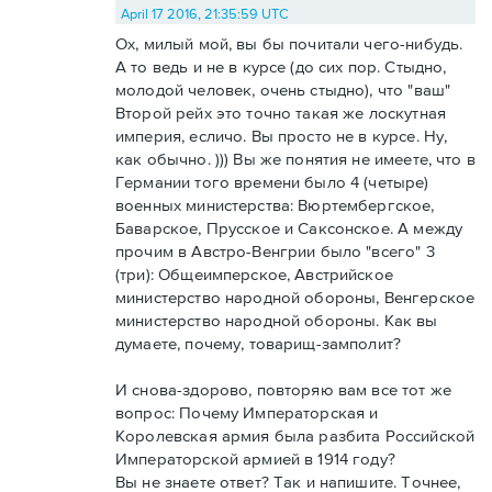
April 17 2016, 21:35:59 UTC
Ох, милый мой, вы бы почитали чего-нибудь.
А то ведь и не в курсе (до сих пор. Стыдно,
молодой человек, очень стыдно), что "ваш"
Второй рейх это точно такая же лоскутная
империя, есличо. Вы просто не в курсе. Ну,
как обычно. ))) Вы же понятия не имеете, что в
Германии того времени было 4 (четыре)
военных министерства: Вюртембергское,
Баварское, Прусское и Саксонское. А между
прочим в Австро-Венгрии было "всего" 3
(три): Общеимперское, Австрийское
министерство народной обороны, Венгерское
министерство народной обороны. Как вы
думаете, почему, товарищ-замполит?
И снова-здорово, повторяю вам все тот же
вопрос: Почему Императорская и
Королевская армия была разбита Российской
Императорской армией в 1914 году?
Вы не знаете ответ? Так и напишите. Точнее,