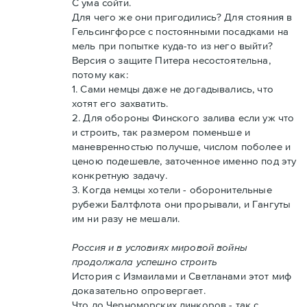
С ума сойти.
Для чего же они пригодились? Для стояния в
Гельсингфорсе с постоянными посадками на
мель при попытке куда-то из него выйти?
Версия о защите Питера несостоятельна,
потому как:
1. Сами немцы даже не догадывались, что
хотят его захватить.
2. Для обороны Финского залива если уж что
и строить, так размером поменьше и
маневренностью получше, числом поболее и
ценою подешевле, заточенное именно под эту
конкретную задачу.
3. Когда немцы хотели - оборонительные
рубежи Балтфлота они прорывали, и Гангуты
им ни разу не мешали.
Россия и в условиях мировой войны
продолжала успешно строить
История с Измаилами и Светланами этот миф
доказательно опровергает.
Что до Черноморских линкоров - так с