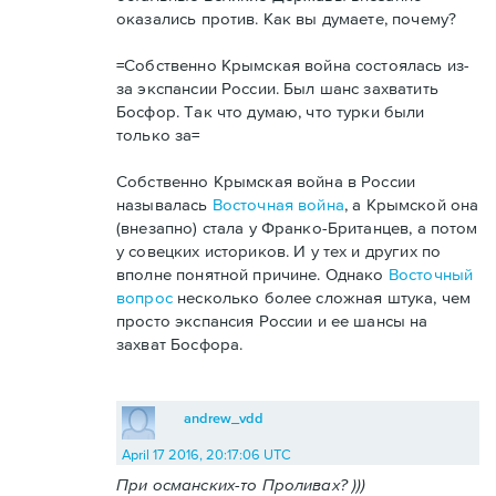
оказались против. Как вы думаете, почему?
=Собственно Крымская война состоялась из-
за экспансии России. Был шанс захватить
Босфор. Так что думаю, что турки были
только за=
Собственно Крымская война в России
называлась
Восточная война
, а Крымской она
(внезапно) стала у Франко-Британцев, а потом
у совецких историков. И у тех и других по
вполне понятной причине. Однако
Восточный
вопрос
несколько более сложная штука, чем
просто экспансия России и ее шансы на
захват Босфора.
andrew_vdd
April 17 2016, 20:17:06 UTC
При османских-то Проливах? )))