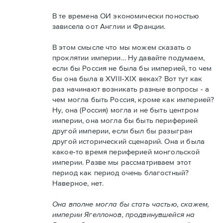
В те времена ОИ экономически поностью
зависела оот Англии и Франции.
В этом смысле что мы можем сказать о
проклятии империи… Ну давайте подумаем,
если бы Россия не была бы империей, то чем
бы она была в XVIII-XIX веках? Вот тут как
раз начинают возникать разные вопросы - а
чем могла быть Россия, кроме как империей?
Ну, она (Россия) могла и не быть центром
империи, она могла бы быть периферией
другой империи, если был бы разыгран
другой исторический сценарий. Она и была
какое-то время периферией монгольской
империи. Разве мы рассматриваем этот
период как период очень благостный?
Наверное, нет.
Она вполне могла бы стать частью, скажем,
империи Ягеллонов, продвинувшейся на