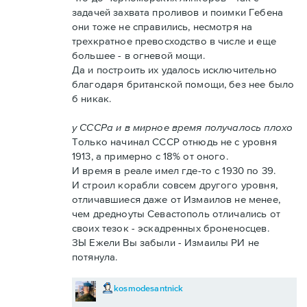
задачей захвата проливов и поимки Гебена
они тоже не справились, несмотря на
трехкратное превосходство в числе и еще
большее - в огневой мощи.
Да и построить их удалось исключительно
благодаря британской помощи, без нее было
б никак.
у СССРа и в мирное время получалось плохо
Только начинал СССР отнюдь не с уровня
1913, а примерно с 18% от оного.
И время в реале имел где-то с 1930 по 39.
И строил корабли совсем другого уровня,
отличавшиеся даже от Измаилов не менее,
чем дредноуты Севастополь отличались от
своих тезок - эскадренных броненосцев.
ЗЫ Ежели Вы забыли - Измаилы РИ не
потянула.
kosmodesantnick