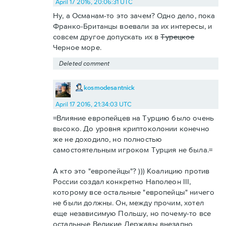
April 17 2016, 20:06:31 UTC
Ну, а Османам-то это зачем? Одно дело, пока
Франко-Британцы воевали за их интересы, и
совсем другое допускать их в
Турецкое
Черное море.
Deleted comment
kosmodesantnick
April 17 2016, 21:34:03 UTC
=Влияние европейцев на Турцию было очень
высоко. До уровня криптоколонии конечно
же не доходило, но полностью
самостоятельным игроком Турция не была.=
А кто это "европейцы"? ))) Коалицию против
России создал конкретно Наполеон III,
которому все остальные "европейцы" ничего
не были должны. Он, между прочим, хотел
еще независимую Польшу, но почему-то все
остальные Великие Державы внезапно