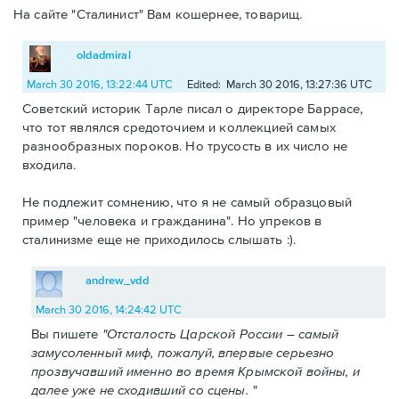
На сайте "Сталинист" Вам кошернее, товарищ.
oldadmiral
March 30 2016, 13:22:44 UTC
Edited: March 30 2016, 13:27:36 UTC
Советский историк Тарле писал о директоре Баррасе,
что тот являлся средоточием и коллекцией самых
разнообразных пороков. Но трусость в их число не
входила.
Не подлежит сомнению, что я не самый образцовый
пример "человека и гражданина". Но упреков в
сталинизме еще не приходилось слышать :).
andrew_vdd
March 30 2016, 14:24:42 UTC
Вы пишете
"Отсталость Царской России – самый
замусоленный миф, пожалуй, впервые серьезно
прозвучавший именно во время Крымской войны, и
далее уже не сходивший со сцены. "