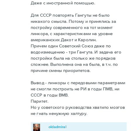
Даже с иностранной помощью.
Для СССР повторять Гангуты не было
никакого смысла. Потому и принялись за
постройку современного на тот момент
линкора, с характеристиками на уровне
американских Дакот и Каролин.
Причем один Советский Союз даже по
водоизмещению - три Гангута. И задача его
постройки была на столько же порядков
сложнее. Выполнена она на была, в т.ч. по
причине смены приоритетов.
Вывод - линкоры с передовыми параметрами
не смогли построить не РИ в годы ПМВ, ни
СССР в годы ВМВ.
Паритет.
Но у советского руководства хватило мозгов
не гнать ненужную халтуру.
oldadmiral