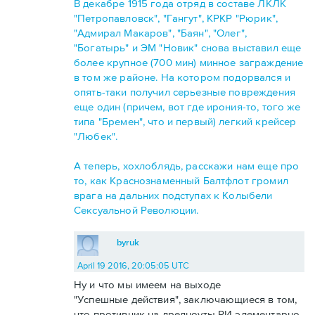
В декабре 1915 года отряд в составе ЛКЛК
"Петропавловск", "Гангут", КРКР "Рюрик",
"Адмирал Макаров", "Баян", "Олег",
"Богатырь" и ЭМ "Новик" снова выставил еще
более крупное (700 мин) минное заграждение
в том же районе. На котором подорвался и
опять-таки получил серьезные повреждения
еще один (причем, вот где ирония-то, того же
типа "Бремен", что и первый) легкий крейсер
"Любек".
А теперь, хохлоблядь, расскажи нам еще про
то, как Краснознаменный Балтфлот громил
врага на дальних подступах к Колыбели
Сексуальной Революции.
byruk
April 19 2016, 20:05:05 UTC
Ну и что мы имеем на выходе
"Успешные действия", заключающиеся в том,
что противник на дредноуты РИ элементарно