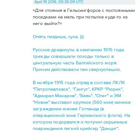
April 19 2016, 00:35:09 UTC
=Для стояния в Гельсингфорсе с постоянными
посадками на мель при попытке куда-то из
него выйти?=
Опять пиздишь, сука. )))
Русские дредноуты в кампанию 1915 года
трижды совершали походы только в
центральную часть Балтийского моря.
Причем действовали там сверхуспешно.
В ноябре 1915 года отряд в составе ЛКЛК
"Петропавловск", "Гангут", КРКР "Рюрик",
"Адмирал Макаров", "Баян", "Олег" и ЭМ
"Новик" выставил крупное (560 мин) минное
заграждение южнее Готланда (в
операционной зоне Германского флота). На
котором подорвался и получил серьезные
повреждения легкий крейсер "Данциг".