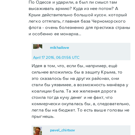
По Одессе и ударили, а был ли смысл там
высаживать армию? Куда из нее потом? А
Крым действительно большой кусок. который
легко оттяпать, главная база Черноморского
флота - очень болезненно для престижа страны
и особенно ее монарха...
mikhailove
April 17 2016, 06:01:56 UTC
Идея в том, что, если бы, например, ещё
сильнее вложились бы в защиту Крыма, то
это сказалось бы на других районах, они
стали бы уязвимее, а возможность манёвра у
коалиции была. Та же железная дорога
стоила тогда кучу денег и не факт, что
коммерчески окупалась бы, а, следовательно,
легла бы на бюджет. То есть выше головы не
прыгнешь.
pavel_chirtsov