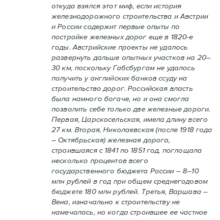
откуда взялся этот миф, если история
железнодорожного строительства и Австрии
и России содержит первые опыты по
постройке железных дорог еще в 1820-е
годы. Австрийские проекты не удалось
развернуть дальше опытных участков на 20–
30 км, поскольку Габсбургам не удалось
получить у английских банков ссуду на
строительство дорог. Российская власть
была намного богаче, но и она смогла
позволить себе только две железные дороги.
Первая, Царскосельская, имела длину всего
27 км. Вторая, Николаевская (после 1918 года
– Октябрьская) железная дорога,
строившаяся с 1841 по 1851 год, поглощала
несколько процентов всего
государственного бюджета России – 8–10
млн рублей в год при общем среднегодовом
бюджете 180 млн рублей. Третья, Варшава –
Вена, изначально к строительству не
намечалась, но когда строившее ее частное