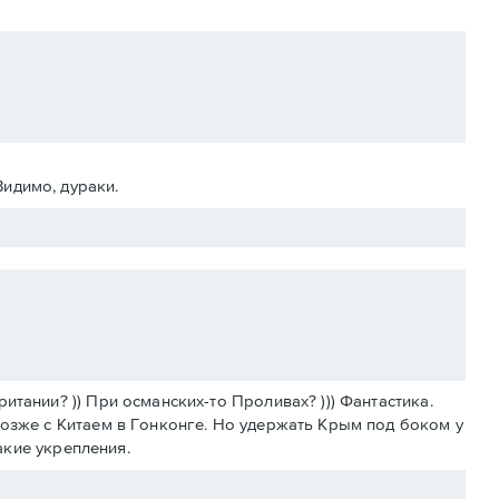
Видимо, дураки.
тании? )) При османских-то Проливах? ))) Фантастика.
позже с Китаем в Гонконге. Но удержать Крым под боком у
какие укрепления.