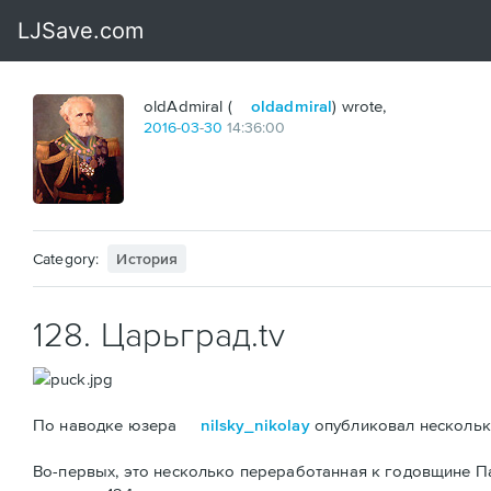
oldAdmiral (
oldadmiral
) wrote,
2016
-
03
-
30
14:36:00
Category:
История
128. Царьград.tv
По наводке юзера
nilsky_nikolay
опубликовал несколько
Во-первых, это несколько переработанная к годовщине 