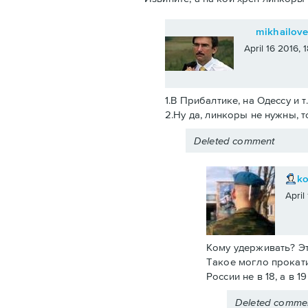
mikhailov
April 16 2016,
1.В Прибалтике, на Одессу и т
2.Ну да, линкоры не нужны, т
Deleted comment
k
April
Кому удерживать? Эт
Такое могло прокати
России не в 18, а в 
Deleted comme