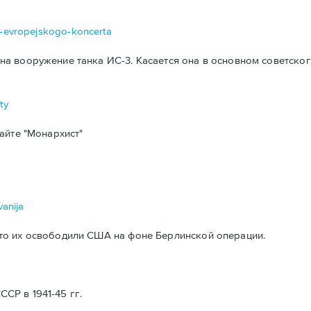
da-evropejskogo-koncerta
а вооружение танка ИС-3. Касается она в основном советског
ty
айте "Монархист"
vanija
то их освободили США на фоне Берлинской операции.
Р в 1941-45 гг.