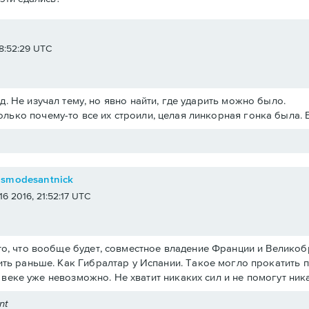
e
 18:52:29 UTC
.д. Не изучал тему, но явно найти, где ударить можно было.
олько почему-то все их строили, целая линкорная гонка была. 
osmodesantnick
 16 2016, 21:52:17 UTC
о, что вообще будет, совместное владение Франции и Великобри
ть раньше. Как Гибралтар у Испании. Такое могло прокатить 
19 веке уже невозможно. Не хватит никаких сил и не помогут ни
nt