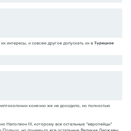
их интересы, и совсем другое допускать их в
Турецкое
риптоколонии конечно же не доходило, но полностью
тно Наполеон III, которому все остальные "европейцы"
ю Польшу, но почему-то все остальные Великие Державы