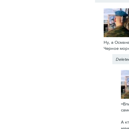
Ну, а Осман
Черное море
Delet
=Вл
сам
А к
нич