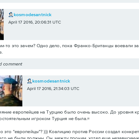
kosmodesantnick
April 17 2016, 20:06:31 UTC
ам-то это зачем? Одно дело, пока Франко-Британцы воевали за 
.
ed comment
kosmodesantnick
April 17 2016, 21:34:03 UTC
ияние европейцев на Турцию было очень высоко. До уровня к
остоятельным игроком Турция не была.=
то это "европейцы"? ))) Коалицию против России создал конкре
его не были должны. Он, между прочим, хотел еще независиму