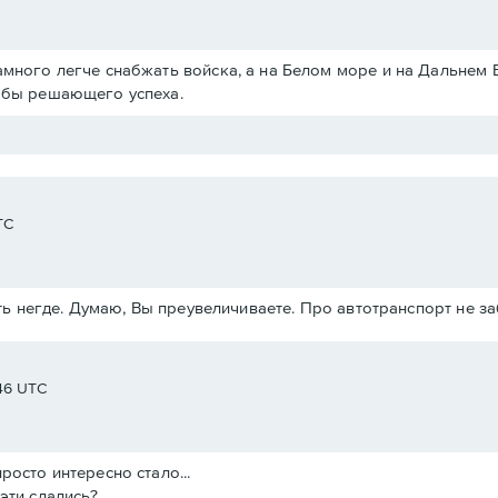
амного легче снабжать войска, а на Белом море и на Дальнем 
ь бы решающего успеха.
TC
ь негде. Думаю, Вы преувеличиваете. Про автотранспорт не з
:46 UTC
росто интересно стало...
эти сдались?