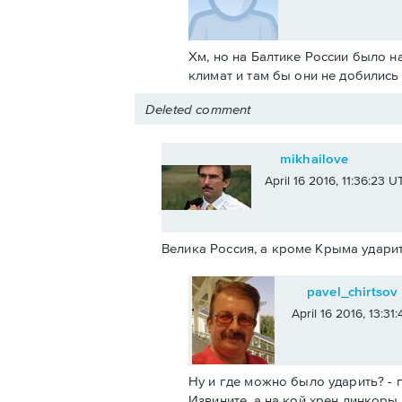
Хм, но на Балтике России было н
климат и там бы они не добилис
Deleted comment
mikhailove
April 16 2016, 11:36:23 U
Велика Россия, а кроме Крыма ударит
pavel_chirtsov
April 16 2016, 13:31
Ну и где можно было ударить? - п
Извините, а на кой хрен линкоры 