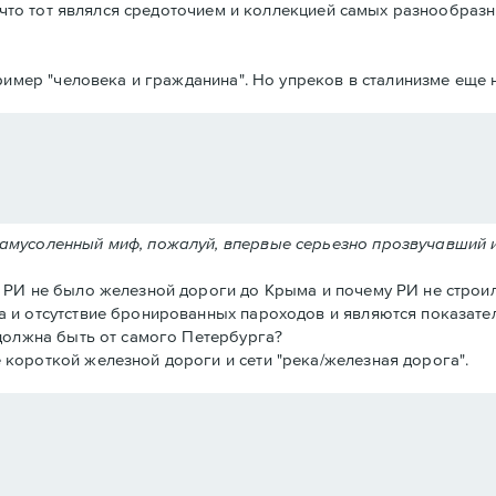
что тот являлся средоточием и коллекцией самых разнообразн
имер "человека и гражданина". Но упреков в сталинизме еще н
замусоленный миф, пожалуй, впервые серьезно прозвучавший 
в РИ не было железной дороги до Крыма и почему РИ не строил
а и отсутствие бронированных пароходов и являются показател
 должна быть от самого Петербурга?
 короткой железной дороги и сети "река/железная дорога".