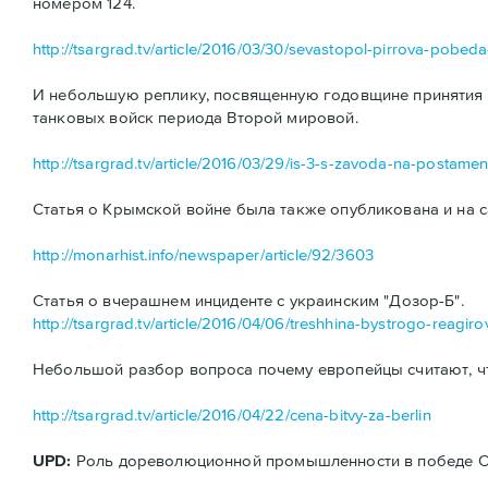
номером 124.
http://tsargrad.tv/article/2016/03/30/sevastopol-pirrova-pobe
И небольшую реплику, посвященную годовщине принятия н
танковых войск периода Второй мировой.
http://tsargrad.tv/article/2016/03/29/is-3-s-zavoda-na-postamen
Статья о Крымской войне была также опубликована и на с
http://monarhist.info/newspaper/article/92/3603
Статья о вчерашнем инциденте с украинским "Дозор-Б".
http://tsargrad.tv/article/2016/04/06/treshhina-bystrogo-reagiro
Небольшой разбор вопроса почему европейцы считают, ч
http://tsargrad.tv/article/2016/04/22/cena-bitvy-za-berlin
UPD:
Роль дореволюционной промышленности в победе ССС