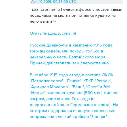
April 19 2016, 00:35:09 UTC
=Для стояния в Гельсингфорсе с постоянными
посадками на мель при попытке куда-то из
него выйти?=
Опять пиздишь, сука. )))
Русские дредноуты в кампанию 1915 года
трижды совершали походы только в
центральную часть Балтийского моря.
Причем действовали там сверхуспешно.
В ноябре 1915 года отряд в составе ЛКЛК
"Петропавловск", "Гангут", КРКР "Рюрик",
"Адмирал Макаров", "Баян", "Олег" и ЭМ
"Новик" выставил крупное (560 мин) минное
заграждение южнее Готланда (в
операционной зоне Германского флота). На
котором подорвался и получил серьезные
повреждения легкий крейсер "Данциг".