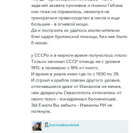
задачей захвата проливов и поимки Гебена
они тоже не справились, несмотря на
трехкратное превосходство в числе и еще
большее - в огневой мощи.
Да и построить их удалось исключительно
благодаря британской помощи, без нее было
б никак.
у СССРа и в мирное время получалось плохо
Только начинал СССР отнюдь не с уровня
1913, а примерно с 18% от оного.
И время в реале имел где-то с 1930 по 39.
И строил корабли совсем другого уровня,
отличавшиеся даже от Измаилов не менее,
чем дредноуты Севастополь отличались от
своих тезок - эскадренных броненосцев.
ЗЫ Ежели Вы забыли - Измаилы РИ не
потянула.
kosmodesantnick