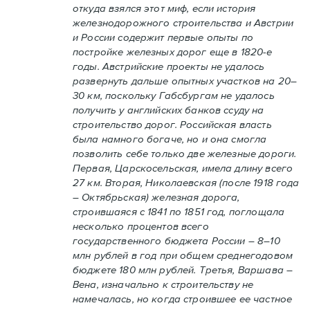
откуда взялся этот миф, если история
железнодорожного строительства и Австрии
и России содержит первые опыты по
постройке железных дорог еще в 1820-е
годы. Австрийские проекты не удалось
развернуть дальше опытных участков на 20–
30 км, поскольку Габсбургам не удалось
получить у английских банков ссуду на
строительство дорог. Российская власть
была намного богаче, но и она смогла
позволить себе только две железные дороги.
Первая, Царскосельская, имела длину всего
27 км. Вторая, Николаевская (после 1918 года
– Октябрьская) железная дорога,
строившаяся с 1841 по 1851 год, поглощала
несколько процентов всего
государственного бюджета России – 8–10
млн рублей в год при общем среднегодовом
бюджете 180 млн рублей. Третья, Варшава –
Вена, изначально к строительству не
намечалась, но когда строившее ее частное