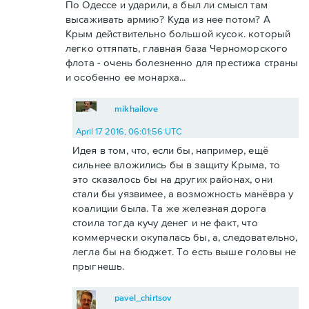
По Одессе и ударили, а был ли смысл там
высаживать армию? Куда из нее потом? А
Крым действительно большой кусок. который
легко оттяпать, главная база Черноморского
флота - очень болезненно для престижа страны
и особенно ее монарха...
mikhailove
April 17 2016, 06:01:56 UTC
Идея в том, что, если бы, например, ещё
сильнее вложились бы в защиту Крыма, то
это сказалось бы на других районах, они
стали бы уязвимее, а возможность манёвра у
коалиции была. Та же железная дорога
стоила тогда кучу денег и не факт, что
коммерчески окупалась бы, а, следовательно,
легла бы на бюджет. То есть выше головы не
прыгнешь.
pavel_chirtsov