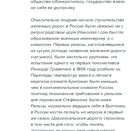
общество обанкротилось, государство взяло
на себя ее достройку.
Относительно позднее начало строительства
железных дорог в России было связано не с
ретроградством царя (Николай I сам был по
образованию военным инженером), а с
климатом. Первые рельсы, изготовлявшиеся
из чугуна (отсюда название железной дороги
«чугунка»), были настолько хрупкими, что
испытания одного из первых локомотивов
Ричарда Тревитика в 1804 году разбили их.
Перепады температур зимой и летом в
морском климате Британии были меньше,
чем в континентальном климате России,
поэтому технические требования к рельсам
для паровозов Стефенсона были ниже.
Рельсы, нормально ведущие себя в Британии,
в России могли лопнуть на морозе в первый
же сезон. Царскосельская дорога строилась
в том числе для того, чтобы понять,
достаточно ли хорош рельсовый металл