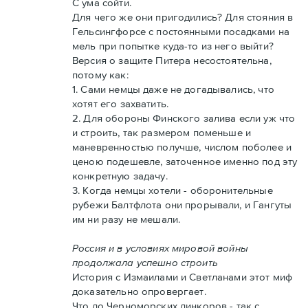
С ума сойти.
Для чего же они пригодились? Для стояния в
Гельсингфорсе с постоянными посадками на
мель при попытке куда-то из него выйти?
Версия о защите Питера несостоятельна,
потому как:
1. Сами немцы даже не догадывались, что
хотят его захватить.
2. Для обороны Финского залива если уж что
и строить, так размером поменьше и
маневренностью получше, числом поболее и
ценою подешевле, заточенное именно под эту
конкретную задачу.
3. Когда немцы хотели - оборонительные
рубежи Балтфлота они прорывали, и Гангуты
им ни разу не мешали.
Россия и в условиях мировой войны
продолжала успешно строить
История с Измаилами и Светланами этот миф
доказательно опровергает.
Что до Черноморских линкоров - так с