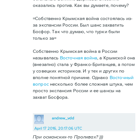
оказались против. Как вы думаете, почему?
=Собственно Крымская война состоялась из-
за экспансии России. Был шанс захватить
Босфор. Так что думаю, что турки были
только за=
Собственно Крымская война в России
называлась
Восточная война
, а Крымской она
(внезапно) стала у Франко-Британцев, а потом
у совецких историков. И у тех и других по
вполне понятной причине. Однако
Восточный
вопрос
несколько более сложная штука, чем
просто экспансия России и ее шансы на
захват Босфора.
andrew_vdd
April 17 2016, 20:17:06 UTC
При османских-то Проливах? )))