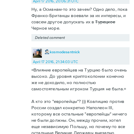
April 17 2016, 20:06:31 UTC
Ну, а Османам-то это зачем? Одно дело, пока
Франко-Британцы воевали за их интересы, и
совсем другое допускать их в
Турецкое
Черное море.
Deleted comment
kosmodesantnick
April 17 2016, 21:34:03 UTC
=Влияние европейцев на Турцию было очень
высоко. До уровня криптоколонии конечно
же не доходило, но полностью
самостоятельным игроком Турция не была.=
А кто это "европейцы"? ))) Коалицию против
России создал конкретно Наполеон III,
которому все остальные "европейцы" ничего
не были должны. Он, между прочим, хотел
еще независимую Польшу, но почему-то все
остальные Великие Державы внезапно