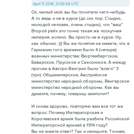
April 17 2016, 21:35:59 UTC
Ох, милый мой, вы бы почитали чего-нибудь.
А то ведь и не в курсе (до сих пор. Стыдно,
молодой человек, очень стыдно), что "ваш"
Второй рейх это точно такая же лоскутная
империя, есличо. Вы просто не в курсе. Ну,
как обычно. ))) Вы же понятия не имеете, что в
Германии того времени было 4 (четыре)
военных министерства: Вюртембергское,
Баварское, Прусское и Саксонское. А между
прочим в Австро-Венгрии было "всего" 3
(три): Общеимперское, Австрийское
министерство народной обороны, Венгерское
министерство народной обороны. Как вы
думаете, почему, товарищ-замполит?
И снова-здорово, повторяю вам все тот же
вопрос: Почему Императорская и
Королевская армия была разбита Российской
Императорской армией в 1914 году?
Вы не знаете ответ? Так и напишите. Точнее,