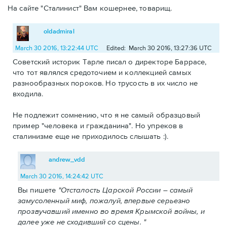
На сайте "Сталинист" Вам кошернее, товарищ.
oldadmiral
March 30 2016, 13:22:44 UTC
Edited: March 30 2016, 13:27:36 UTC
Советский историк Тарле писал о директоре Баррасе,
что тот являлся средоточием и коллекцией самых
разнообразных пороков. Но трусость в их число не
входила.
Не подлежит сомнению, что я не самый образцовый
пример "человека и гражданина". Но упреков в
сталинизме еще не приходилось слышать :).
andrew_vdd
March 30 2016, 14:24:42 UTC
Вы пишете
"Отсталость Царской России – самый
замусоленный миф, пожалуй, впервые серьезно
прозвучавший именно во время Крымской войны, и
далее уже не сходивший со сцены. "