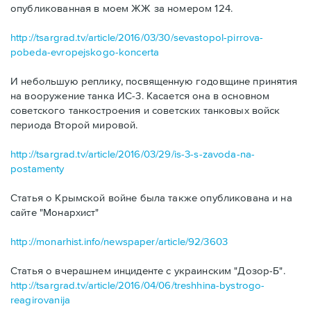
опубликованная в моем ЖЖ за номером 124.
http://tsargrad.tv/article/2016/03/30/sevastopol-pirrova-
pobeda-evropejskogo-koncerta
И небольшую реплику, посвященную годовщине принятия
на вооружение танка ИС-3. Касается она в основном
советского танкостроения и советских танковых войск
периода Второй мировой.
http://tsargrad.tv/article/2016/03/29/is-3-s-zavoda-na-
postamenty
Статья о Крымской войне была также опубликована и на
сайте "Монархист"
http://monarhist.info/newspaper/article/92/3603
Статья о вчерашнем инциденте с украинским "Дозор-Б".
http://tsargrad.tv/article/2016/04/06/treshhina-bystrogo-
reagirovanija