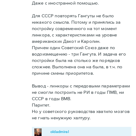
Даже с иностранной помощью.
Для СССР повторять Гангуты не было
никакого смысла. Потому и принялись за
постройку современного на тот момент
линкора, с характеристиками на уровне
американских Дакот и Каролин.
Причем один Советский Союз даже по
водоизмещению - три Гангута. И задача его
постройки была на столько же порядков
сложнее. Выполнена она на была, в т.ч. по
причине смены приоритетов.
Вывод - линкоры с передовыми параметрами
не смогли построить не РИ в годы ПМВ, ни
СССР в годы ВМВ.
Паритет.
Но у советского руководства хватило мозгов
не гнать ненужную халтуру.
oldadmiral