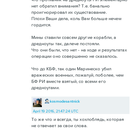
нет обратил внимания? Т.е. банально
проигнорировал их существование.
Плохи Ваши дела, коль Вам больше нечем
гордится.
Мины ставили совсем другие корабли, а
дредноуты так, далече постояли.
Что они были, что нет - на ходе и результатах
операции оно совершенно не сказалось.
Что до КБФ, так один Маринеско убил
вражеских военных, пожалуй, поболее, чем
БФ РИ вместе взятый, со всеми его
дредноутами.
kosmodesantnick
April 19 2016, 21:47:24 UTC
То же что и всегда, ты хохлоблядь, которая
не отвечает за свои слова.