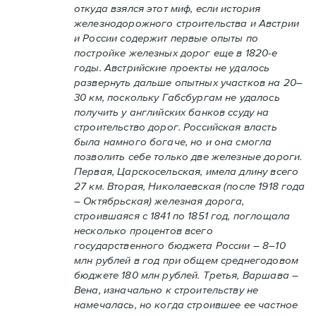
откуда взялся этот миф, если история
железнодорожного строительства и Австрии
и России содержит первые опыты по
постройке железных дорог еще в 1820-е
годы. Австрийские проекты не удалось
развернуть дальше опытных участков на 20–
30 км, поскольку Габсбургам не удалось
получить у английских банков ссуду на
строительство дорог. Российская власть
была намного богаче, но и она смогла
позволить себе только две железные дороги.
Первая, Царскосельская, имела длину всего
27 км. Вторая, Николаевская (после 1918 года
– Октябрьская) железная дорога,
строившаяся с 1841 по 1851 год, поглощала
несколько процентов всего
государственного бюджета России – 8–10
млн рублей в год при общем среднегодовом
бюджете 180 млн рублей. Третья, Варшава –
Вена, изначально к строительству не
намечалась, но когда строившее ее частное