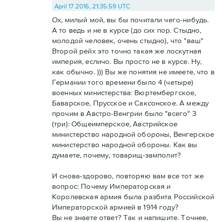
April 17 2016, 21:35:59 UTC
Ох, милый мой, вы бы почитали чего-нибудь.
А то ведь и не в курсе (до сих пор. Стыдно,
молодой человек, очень стыдно), что "ваш"
Второй рейх это точно такая же лоскутная
империя, есличо. Вы просто не в курсе. Ну,
как обычно. ))) Вы же понятия не имеете, что в
Германии того времени было 4 (четыре)
военных министерства: Вюртембергское,
Баварское, Прусское и Саксонское. А между
прочим в Австро-Венгрии было "всего" 3
(три): Общеимперское, Австрийское
министерство народной обороны, Венгерское
министерство народной обороны. Как вы
думаете, почему, товарищ-замполит?
И снова-здорово, повторяю вам все тот же
вопрос: Почему Императорская и
Королевская армия была разбита Российской
Императорской армией в 1914 году?
Вы не знаете ответ? Так и напишите. Точнее,