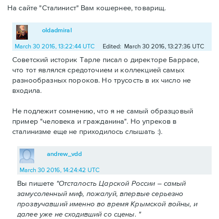
На сайте "Сталинист" Вам кошернее, товарищ.
oldadmiral
March 30 2016, 13:22:44 UTC
Edited: March 30 2016, 13:27:36 UTC
Советский историк Тарле писал о директоре Баррасе,
что тот являлся средоточием и коллекцией самых
разнообразных пороков. Но трусость в их число не
входила.
Не подлежит сомнению, что я не самый образцовый
пример "человека и гражданина". Но упреков в
сталинизме еще не приходилось слышать :).
andrew_vdd
March 30 2016, 14:24:42 UTC
Вы пишете
"Отсталость Царской России – самый
замусоленный миф, пожалуй, впервые серьезно
прозвучавший именно во время Крымской войны, и
далее уже не сходивший со сцены. "