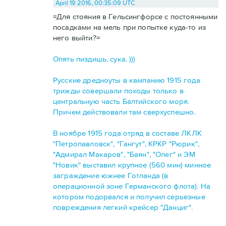
April 19 2016, 00:35:09 UTC
=Для стояния в Гельсингфорсе с постоянными
посадками на мель при попытке куда-то из
него выйти?=
Опять пиздишь, сука. )))
Русские дредноуты в кампанию 1915 года
трижды совершали походы только в
центральную часть Балтийского моря.
Причем действовали там сверхуспешно.
В ноябре 1915 года отряд в составе ЛКЛК
"Петропавловск", "Гангут", КРКР "Рюрик",
"Адмирал Макаров", "Баян", "Олег" и ЭМ
"Новик" выставил крупное (560 мин) минное
заграждение южнее Готланда (в
операционной зоне Германского флота). На
котором подорвался и получил серьезные
повреждения легкий крейсер "Данциг".