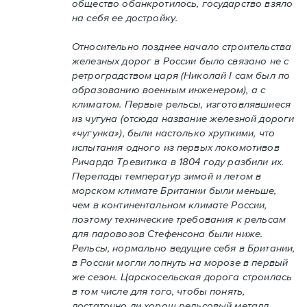
общество обанкротилось, государство взяло
на себя ее достройку.
Относительно позднее начало строительства
железных дорог в России было связано не с
ретроградством царя (Николай I сам был по
образованию военным инженером), а с
климатом. Первые рельсы, изготовлявшиеся
из чугуна (отсюда название железной дороги
«чугунка»), были настолько хрупкими, что
испытания одного из первых локомотивов
Ричарда Тревитика в 1804 году разбили их.
Перепады температур зимой и летом в
морском климате Британии были меньше,
чем в континентальном климате России,
поэтому технические требования к рельсам
для паровозов Стефенсона были ниже.
Рельсы, нормально ведущие себя в Британии,
в России могли лопнуть на морозе в первый
же сезон. Царскосельская дорога строилась
в том числе для того, чтобы понять,
достаточно ли хорош рельсовый металл