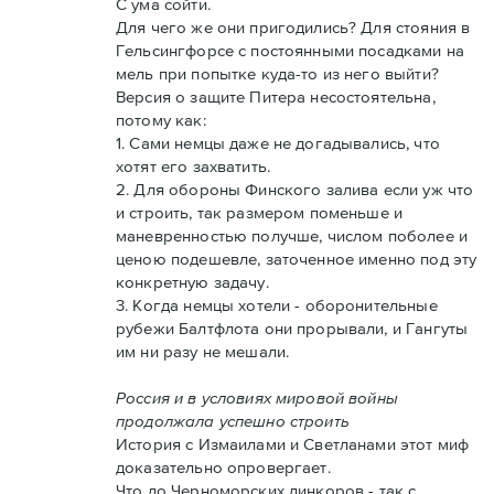
С ума сойти.
Для чего же они пригодились? Для стояния в
Гельсингфорсе с постоянными посадками на
мель при попытке куда-то из него выйти?
Версия о защите Питера несостоятельна,
потому как:
1. Сами немцы даже не догадывались, что
хотят его захватить.
2. Для обороны Финского залива если уж что
и строить, так размером поменьше и
маневренностью получше, числом поболее и
ценою подешевле, заточенное именно под эту
конкретную задачу.
3. Когда немцы хотели - оборонительные
рубежи Балтфлота они прорывали, и Гангуты
им ни разу не мешали.
Россия и в условиях мировой войны
продолжала успешно строить
История с Измаилами и Светланами этот миф
доказательно опровергает.
Что до Черноморских линкоров - так с