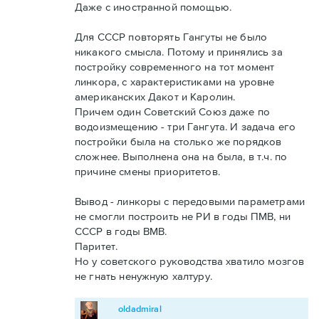
Даже с иностранной помощью.
Для СССР повторять Гангуты не было
никакого смысла. Потому и принялись за
постройку современного на тот момент
линкора, с характеристиками на уровне
американских Дакот и Каролин.
Причем один Советский Союз даже по
водоизмещению - три Гангута. И задача его
постройки была на столько же порядков
сложнее. Выполнена она на была, в т.ч. по
причине смены приоритетов.
Вывод - линкоры с передовыми параметрами
не смогли построить не РИ в годы ПМВ, ни
СССР в годы ВМВ.
Паритет.
Но у советского руководства хватило мозгов
не гнать ненужную халтуру.
oldadmiral