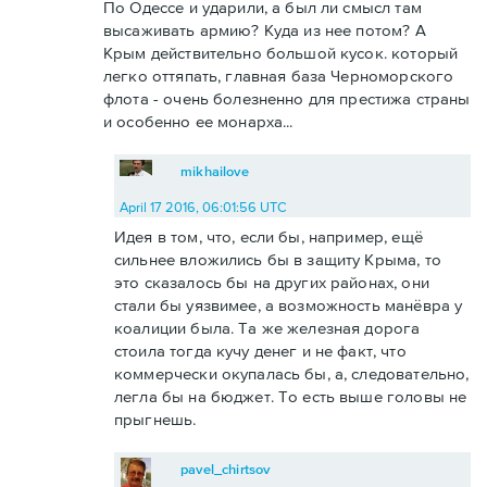
По Одессе и ударили, а был ли смысл там
высаживать армию? Куда из нее потом? А
Крым действительно большой кусок. который
легко оттяпать, главная база Черноморского
флота - очень болезненно для престижа страны
и особенно ее монарха...
mikhailove
April 17 2016, 06:01:56 UTC
Идея в том, что, если бы, например, ещё
сильнее вложились бы в защиту Крыма, то
это сказалось бы на других районах, они
стали бы уязвимее, а возможность манёвра у
коалиции была. Та же железная дорога
стоила тогда кучу денег и не факт, что
коммерчески окупалась бы, а, следовательно,
легла бы на бюджет. То есть выше головы не
прыгнешь.
pavel_chirtsov