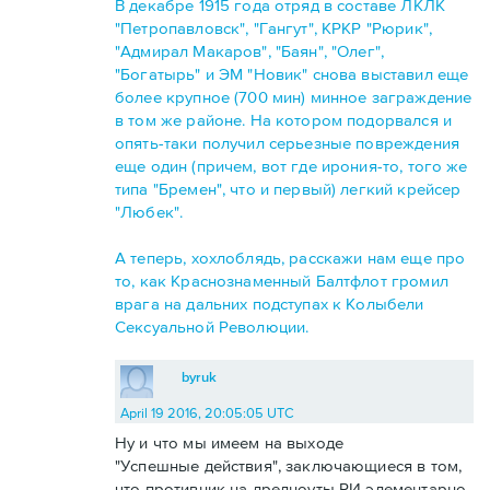
В декабре 1915 года отряд в составе ЛКЛК
"Петропавловск", "Гангут", КРКР "Рюрик",
"Адмирал Макаров", "Баян", "Олег",
"Богатырь" и ЭМ "Новик" снова выставил еще
более крупное (700 мин) минное заграждение
в том же районе. На котором подорвался и
опять-таки получил серьезные повреждения
еще один (причем, вот где ирония-то, того же
типа "Бремен", что и первый) легкий крейсер
"Любек".
А теперь, хохлоблядь, расскажи нам еще про
то, как Краснознаменный Балтфлот громил
врага на дальних подступах к Колыбели
Сексуальной Революции.
byruk
April 19 2016, 20:05:05 UTC
Ну и что мы имеем на выходе
"Успешные действия", заключающиеся в том,
что противник на дредноуты РИ элементарно