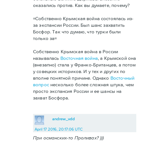
оказались против. Как вы думаете, почему?
=Собственно Крымская война состоялась из-
за экспансии России. Был шанс захватить
Босфор. Так что думаю, что турки были
только за=
Собственно Крымская война в России
называлась
Восточная война
, а Крымской она
(внезапно) стала у Франко-Британцев, а потом
у совецких историков. И у тех и других по
вполне понятной причине. Однако
Восточный
вопрос
несколько более сложная штука, чем
просто экспансия России и ее шансы на
захват Босфора.
andrew_vdd
April 17 2016, 20:17:06 UTC
При османских-то Проливах? )))