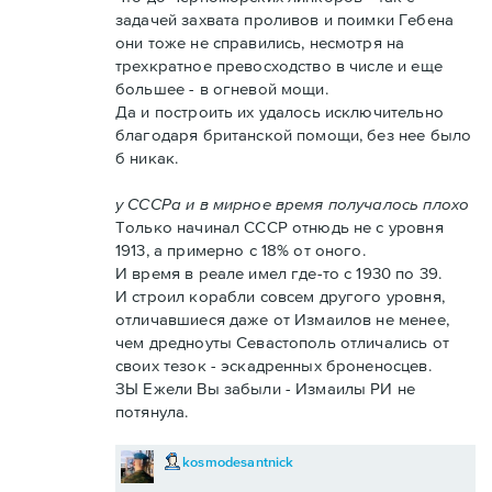
задачей захвата проливов и поимки Гебена
они тоже не справились, несмотря на
трехкратное превосходство в числе и еще
большее - в огневой мощи.
Да и построить их удалось исключительно
благодаря британской помощи, без нее было
б никак.
у СССРа и в мирное время получалось плохо
Только начинал СССР отнюдь не с уровня
1913, а примерно с 18% от оного.
И время в реале имел где-то с 1930 по 39.
И строил корабли совсем другого уровня,
отличавшиеся даже от Измаилов не менее,
чем дредноуты Севастополь отличались от
своих тезок - эскадренных броненосцев.
ЗЫ Ежели Вы забыли - Измаилы РИ не
потянула.
kosmodesantnick