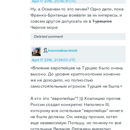
April 17 2016, 20:06:31 UTC
Ну, а Османам-то это зачем? Одно дело, пока
Франко-Британцы воевали за их интересы, и
совсем другое допускать их в
Турецкое
Черное море.
Deleted comment
kosmodesantnick
April 17 2016, 21:34:03 UTC
=Влияние европейцев на Турцию было очень
высоко. До уровня криптоколонии конечно
же не доходило, но полностью
самостоятельным игроком Турция не была.=
А кто это "европейцы"? ))) Коалицию против
России создал конкретно Наполеон III,
которому все остальные "европейцы" ничего
не были должны. Он, между прочим, хотел
еще независимую Польшу, но почему-то все
остальные Великие Державы внезапно