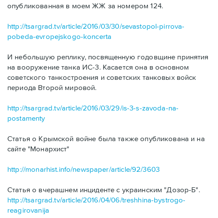
опубликованная в моем ЖЖ за номером 124.
http://tsargrad.tv/article/2016/03/30/sevastopol-pirrova-
pobeda-evropejskogo-koncerta
И небольшую реплику, посвященную годовщине принятия
на вооружение танка ИС-3. Касается она в основном
советского танкостроения и советских танковых войск
периода Второй мировой.
http://tsargrad.tv/article/2016/03/29/is-3-s-zavoda-na-
postamenty
Статья о Крымской войне была также опубликована и на
сайте "Монархист"
http://monarhist.info/newspaper/article/92/3603
Статья о вчерашнем инциденте с украинским "Дозор-Б".
http://tsargrad.tv/article/2016/04/06/treshhina-bystrogo-
reagirovanija