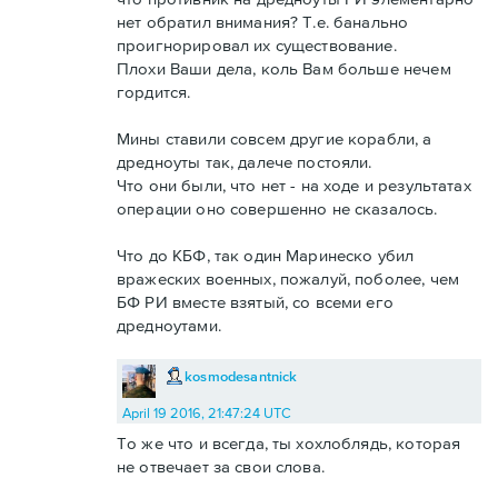
нет обратил внимания? Т.е. банально
проигнорировал их существование.
Плохи Ваши дела, коль Вам больше нечем
гордится.
Мины ставили совсем другие корабли, а
дредноуты так, далече постояли.
Что они были, что нет - на ходе и результатах
операции оно совершенно не сказалось.
Что до КБФ, так один Маринеско убил
вражеских военных, пожалуй, поболее, чем
БФ РИ вместе взятый, со всеми его
дредноутами.
kosmodesantnick
April 19 2016, 21:47:24 UTC
То же что и всегда, ты хохлоблядь, которая
не отвечает за свои слова.