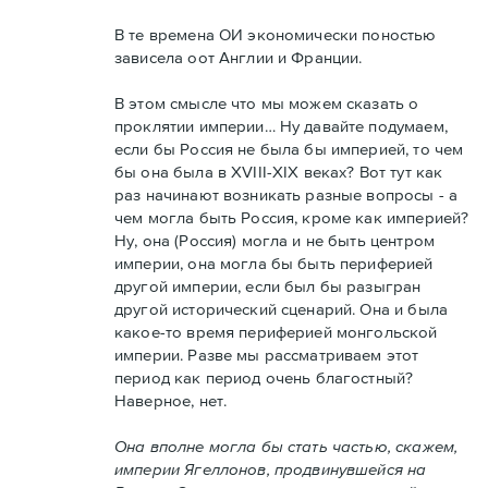
В те времена ОИ экономически поностью
зависела оот Англии и Франции.
В этом смысле что мы можем сказать о
проклятии империи… Ну давайте подумаем,
если бы Россия не была бы империей, то чем
бы она была в XVIII-XIX веках? Вот тут как
раз начинают возникать разные вопросы - а
чем могла быть Россия, кроме как империей?
Ну, она (Россия) могла и не быть центром
империи, она могла бы быть периферией
другой империи, если был бы разыгран
другой исторический сценарий. Она и была
какое-то время периферией монгольской
империи. Разве мы рассматриваем этот
период как период очень благостный?
Наверное, нет.
Она вполне могла бы стать частью, скажем,
империи Ягеллонов, продвинувшейся на