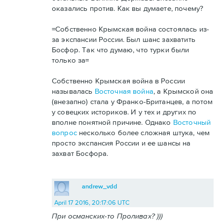
оказались против. Как вы думаете, почему?
=Собственно Крымская война состоялась из-
за экспансии России. Был шанс захватить
Босфор. Так что думаю, что турки были
только за=
Собственно Крымская война в России
называлась
Восточная война
, а Крымской она
(внезапно) стала у Франко-Британцев, а потом
у совецких историков. И у тех и других по
вполне понятной причине. Однако
Восточный
вопрос
несколько более сложная штука, чем
просто экспансия России и ее шансы на
захват Босфора.
andrew_vdd
April 17 2016, 20:17:06 UTC
При османских-то Проливах? )))