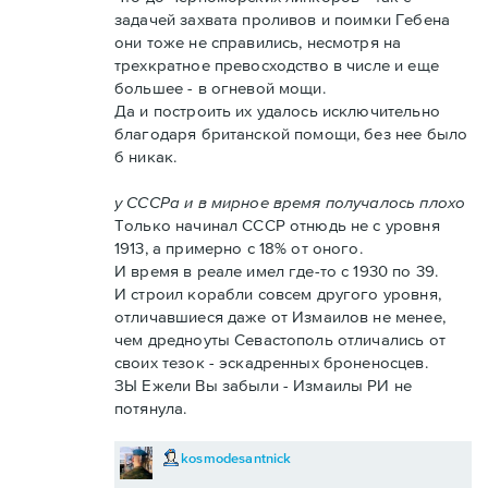
задачей захвата проливов и поимки Гебена
они тоже не справились, несмотря на
трехкратное превосходство в числе и еще
большее - в огневой мощи.
Да и построить их удалось исключительно
благодаря британской помощи, без нее было
б никак.
у СССРа и в мирное время получалось плохо
Только начинал СССР отнюдь не с уровня
1913, а примерно с 18% от оного.
И время в реале имел где-то с 1930 по 39.
И строил корабли совсем другого уровня,
отличавшиеся даже от Измаилов не менее,
чем дредноуты Севастополь отличались от
своих тезок - эскадренных броненосцев.
ЗЫ Ежели Вы забыли - Измаилы РИ не
потянула.
kosmodesantnick