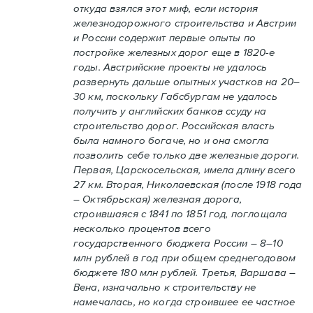
откуда взялся этот миф, если история
железнодорожного строительства и Австрии
и России содержит первые опыты по
постройке железных дорог еще в 1820-е
годы. Австрийские проекты не удалось
развернуть дальше опытных участков на 20–
30 км, поскольку Габсбургам не удалось
получить у английских банков ссуду на
строительство дорог. Российская власть
была намного богаче, но и она смогла
позволить себе только две железные дороги.
Первая, Царскосельская, имела длину всего
27 км. Вторая, Николаевская (после 1918 года
– Октябрьская) железная дорога,
строившаяся с 1841 по 1851 год, поглощала
несколько процентов всего
государственного бюджета России – 8–10
млн рублей в год при общем среднегодовом
бюджете 180 млн рублей. Третья, Варшава –
Вена, изначально к строительству не
намечалась, но когда строившее ее частное