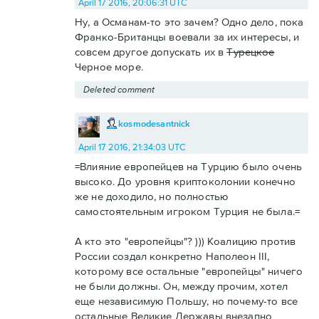
April 17 2016, 20:06:31 UTC
Ну, а Османам-то это зачем? Одно дело, пока
Франко-Британцы воевали за их интересы, и
совсем другое допускать их в
Турецкое
Черное море.
Deleted comment
kosmodesantnick
April 17 2016, 21:34:03 UTC
=Влияние европейцев на Турцию было очень
высоко. До уровня криптоколонии конечно
же не доходило, но полностью
самостоятельным игроком Турция не была.=
А кто это "европейцы"? ))) Коалицию против
России создал конкретно Наполеон III,
которому все остальные "европейцы" ничего
не были должны. Он, между прочим, хотел
еще независимую Польшу, но почему-то все
остальные Великие Державы внезапно