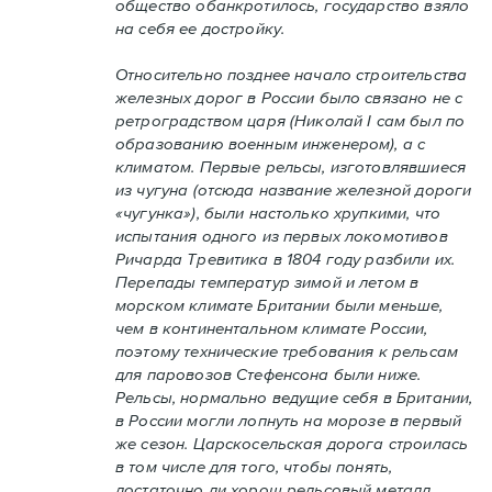
общество обанкротилось, государство взяло
на себя ее достройку.
Относительно позднее начало строительства
железных дорог в России было связано не с
ретроградством царя (Николай I сам был по
образованию военным инженером), а с
климатом. Первые рельсы, изготовлявшиеся
из чугуна (отсюда название железной дороги
«чугунка»), были настолько хрупкими, что
испытания одного из первых локомотивов
Ричарда Тревитика в 1804 году разбили их.
Перепады температур зимой и летом в
морском климате Британии были меньше,
чем в континентальном климате России,
поэтому технические требования к рельсам
для паровозов Стефенсона были ниже.
Рельсы, нормально ведущие себя в Британии,
в России могли лопнуть на морозе в первый
же сезон. Царскосельская дорога строилась
в том числе для того, чтобы понять,
достаточно ли хорош рельсовый металл