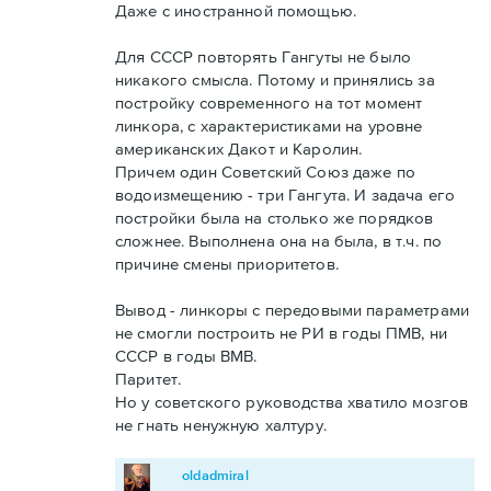
Даже с иностранной помощью.
Для СССР повторять Гангуты не было
никакого смысла. Потому и принялись за
постройку современного на тот момент
линкора, с характеристиками на уровне
американских Дакот и Каролин.
Причем один Советский Союз даже по
водоизмещению - три Гангута. И задача его
постройки была на столько же порядков
сложнее. Выполнена она на была, в т.ч. по
причине смены приоритетов.
Вывод - линкоры с передовыми параметрами
не смогли построить не РИ в годы ПМВ, ни
СССР в годы ВМВ.
Паритет.
Но у советского руководства хватило мозгов
не гнать ненужную халтуру.
oldadmiral