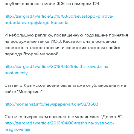
опубликованная в моем ЖЖ за номером 124.
http://tsargrad.tv/article/2016/03/30/sevastopol-pirrova-
pobeda-evropejskogo-koncerta
И небольшую реплику, посвященную годовщине принятия
на вооружение танка ИС-3. Касается она в основном
советского танкостроения и советских танковых войск
периода Второй мировой.
http://tsargrad.tv/article/2016/03/29/is-3-s-zavoda-na-
postamenty
Статья о Крымской войне была также опубликована и на
сайте "Монархист"
http://monarhist.info/newspaper/article/92/3603
Статья о вчерашнем инциденте с украинским "Дозор-Б".
http://tsargrad.tv/article/2016/04/06/treshhina-bystrogo-
reagirovanija