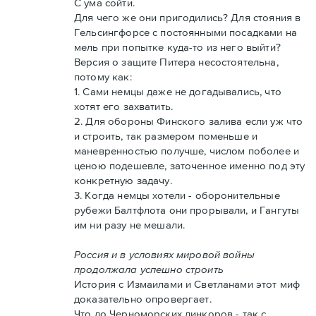
С ума сойти.
Для чего же они пригодились? Для стояния в
Гельсингфорсе с постоянными посадками на
мель при попытке куда-то из него выйти?
Версия о защите Питера несостоятельна,
потому как:
1. Сами немцы даже не догадывались, что
хотят его захватить.
2. Для обороны Финского залива если уж что
и строить, так размером поменьше и
маневренностью получше, числом поболее и
ценою подешевле, заточенное именно под эту
конкретную задачу.
3. Когда немцы хотели - оборонительные
рубежи Балтфлота они прорывали, и Гангуты
им ни разу не мешали.
Россия и в условиях мировой войны
продолжала успешно строить
История с Измаилами и Светланами этот миф
доказательно опровергает.
Что до Черноморских линкоров - так с