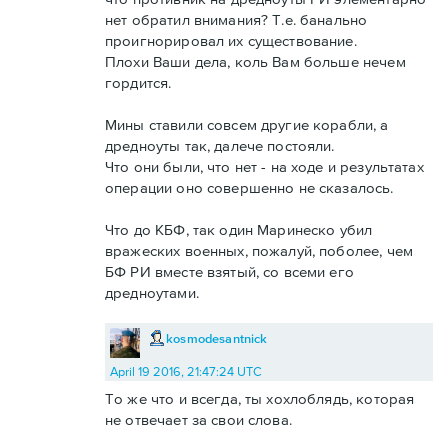
нет обратил внимания? Т.е. банально
проигнорировал их существование.
Плохи Ваши дела, коль Вам больше нечем
гордится.
Мины ставили совсем другие корабли, а
дредноуты так, далече постояли.
Что они были, что нет - на ходе и результатах
операции оно совершенно не сказалось.
Что до КБФ, так один Маринеско убил
вражеских военных, пожалуй, поболее, чем
БФ РИ вместе взятый, со всеми его
дредноутами.
kosmodesantnick
April 19 2016, 21:47:24 UTC
То же что и всегда, ты хохлоблядь, которая
не отвечает за свои слова.