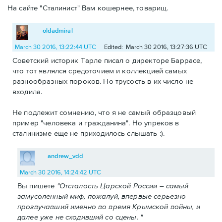
На сайте "Сталинист" Вам кошернее, товарищ.
oldadmiral
March 30 2016, 13:22:44 UTC
Edited: March 30 2016, 13:27:36 UTC
Советский историк Тарле писал о директоре Баррасе,
что тот являлся средоточием и коллекцией самых
разнообразных пороков. Но трусость в их число не
входила.
Не подлежит сомнению, что я не самый образцовый
пример "человека и гражданина". Но упреков в
сталинизме еще не приходилось слышать :).
andrew_vdd
March 30 2016, 14:24:42 UTC
Вы пишете
"Отсталость Царской России – самый
замусоленный миф, пожалуй, впервые серьезно
прозвучавший именно во время Крымской войны, и
далее уже не сходивший со сцены. "