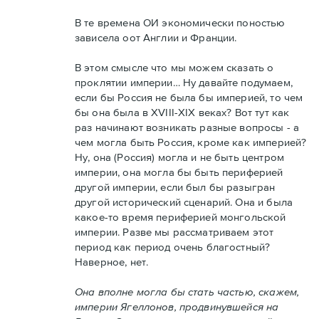
В те времена ОИ экономически поностью
зависела оот Англии и Франции.
В этом смысле что мы можем сказать о
проклятии империи… Ну давайте подумаем,
если бы Россия не была бы империей, то чем
бы она была в XVIII-XIX веках? Вот тут как
раз начинают возникать разные вопросы - а
чем могла быть Россия, кроме как империей?
Ну, она (Россия) могла и не быть центром
империи, она могла бы быть периферией
другой империи, если был бы разыгран
другой исторический сценарий. Она и была
какое-то время периферией монгольской
империи. Разве мы рассматриваем этот
период как период очень благостный?
Наверное, нет.
Она вполне могла бы стать частью, скажем,
империи Ягеллонов, продвинувшейся на