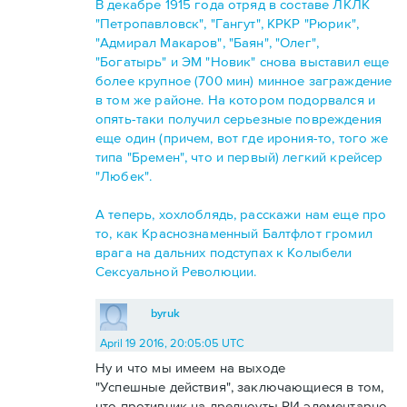
В декабре 1915 года отряд в составе ЛКЛК
"Петропавловск", "Гангут", КРКР "Рюрик",
"Адмирал Макаров", "Баян", "Олег",
"Богатырь" и ЭМ "Новик" снова выставил еще
более крупное (700 мин) минное заграждение
в том же районе. На котором подорвался и
опять-таки получил серьезные повреждения
еще один (причем, вот где ирония-то, того же
типа "Бремен", что и первый) легкий крейсер
"Любек".
А теперь, хохлоблядь, расскажи нам еще про
то, как Краснознаменный Балтфлот громил
врага на дальних подступах к Колыбели
Сексуальной Революции.
byruk
April 19 2016, 20:05:05 UTC
Ну и что мы имеем на выходе
"Успешные действия", заключающиеся в том,
что противник на дредноуты РИ элементарно