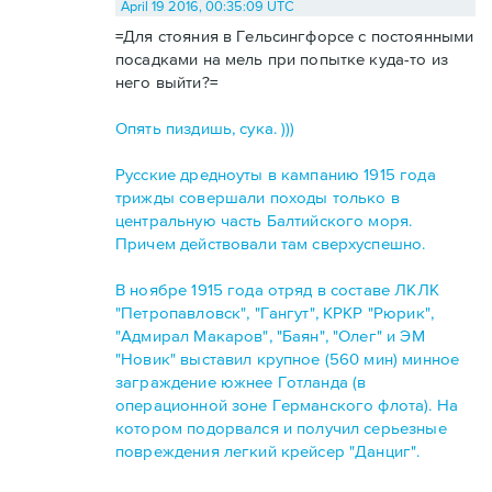
April 19 2016, 00:35:09 UTC
=Для стояния в Гельсингфорсе с постоянными
посадками на мель при попытке куда-то из
него выйти?=
Опять пиздишь, сука. )))
Русские дредноуты в кампанию 1915 года
трижды совершали походы только в
центральную часть Балтийского моря.
Причем действовали там сверхуспешно.
В ноябре 1915 года отряд в составе ЛКЛК
"Петропавловск", "Гангут", КРКР "Рюрик",
"Адмирал Макаров", "Баян", "Олег" и ЭМ
"Новик" выставил крупное (560 мин) минное
заграждение южнее Готланда (в
операционной зоне Германского флота). На
котором подорвался и получил серьезные
повреждения легкий крейсер "Данциг".