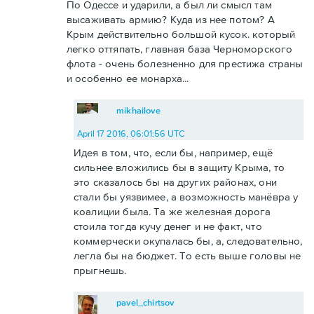
По Одессе и ударили, а был ли смысл там
высаживать армию? Куда из нее потом? А
Крым действительно большой кусок. который
легко оттяпать, главная база Черноморского
флота - очень болезненно для престижа страны
и особенно ее монарха...
mikhailove
April 17 2016, 06:01:56 UTC
Идея в том, что, если бы, например, ещё
сильнее вложились бы в защиту Крыма, то
это сказалось бы на других районах, они
стали бы уязвимее, а возможность манёвра у
коалиции была. Та же железная дорога
стоила тогда кучу денег и не факт, что
коммерчески окупалась бы, а, следовательно,
легла бы на бюджет. То есть выше головы не
прыгнешь.
pavel_chirtsov