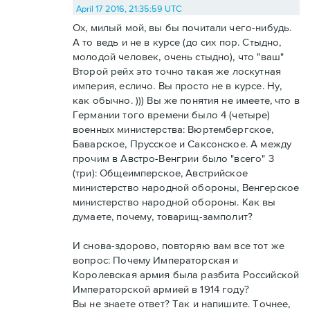
April 17 2016, 21:35:59 UTC
Ох, милый мой, вы бы почитали чего-нибудь.
А то ведь и не в курсе (до сих пор. Стыдно,
молодой человек, очень стыдно), что "ваш"
Второй рейх это точно такая же лоскутная
империя, есличо. Вы просто не в курсе. Ну,
как обычно. ))) Вы же понятия не имеете, что в
Германии того времени было 4 (четыре)
военных министерства: Вюртембергское,
Баварское, Прусское и Саксонское. А между
прочим в Австро-Венгрии было "всего" 3
(три): Общеимперское, Австрийское
министерство народной обороны, Венгерское
министерство народной обороны. Как вы
думаете, почему, товарищ-замполит?
И снова-здорово, повторяю вам все тот же
вопрос: Почему Императорская и
Королевская армия была разбита Российской
Императорской армией в 1914 году?
Вы не знаете ответ? Так и напишите. Точнее,