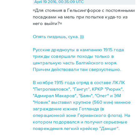
April 19 2016, 00:35:09 UTC
=Для стояния в Гельсингфорсе с постоянными
посадками на мель при попытке куда-то из
него выйти?=
Опять пиздишь, сука. )))
Русские дредноуты в кампанию 1915 года
трижды совершали походы только в
центральную часть Балтийского моря.
Причем действовали там сверхуспешно.
В ноябре 1915 года отряд в составе ЛКЛК
"Петропавловск", "Гангут", КРКР "Рюрик",
"Адмирал Макаров", "Баян", "Олег" и ЭМ
"Новик" выставил крупное (560 мин) минное
заграждение южнее Готланда (в
операционной зоне Германского флота). На
котором подорвался и получил серьезные
повреждения легкий крейсер "Данциг".