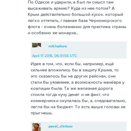
По Одессе и ударили, а был ли смысл там
высаживать армию? Куда из нее потом? А
Крым действительно большой кусок. который
легко оттяпать, главная база Черноморского
флота - очень болезненно для престижа страны
и особенно ее монарха...
mikhailove
April 17 2016, 06:01:56 UTC
Идея в том, что, если бы, например, ещё
сильнее вложились бы в защиту Крыма, то
это сказалось бы на других районах, они
стали бы уязвимее, а возможность манёвра у
коалиции была. Та же железная дорога
стоила тогда кучу денег и не факт, что
коммерчески окупалась бы, а, следовательно,
легла бы на бюджет. То есть выше головы не
прыгнешь.
pavel_chirtsov