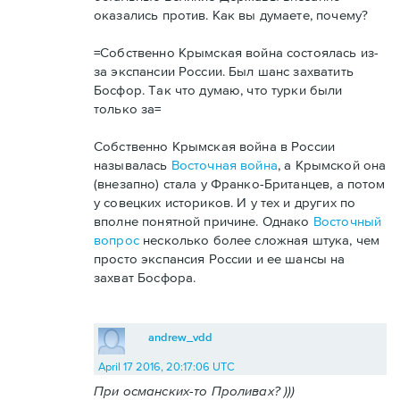
оказались против. Как вы думаете, почему?
=Собственно Крымская война состоялась из-
за экспансии России. Был шанс захватить
Босфор. Так что думаю, что турки были
только за=
Собственно Крымская война в России
называлась
Восточная война
, а Крымской она
(внезапно) стала у Франко-Британцев, а потом
у совецких историков. И у тех и других по
вполне понятной причине. Однако
Восточный
вопрос
несколько более сложная штука, чем
просто экспансия России и ее шансы на
захват Босфора.
andrew_vdd
April 17 2016, 20:17:06 UTC
При османских-то Проливах? )))