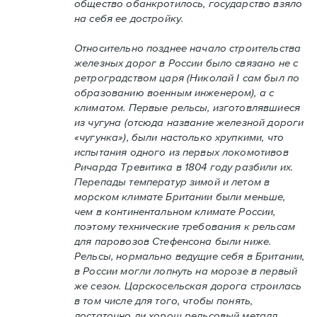
общество обанкротилось, государство взяло
на себя ее достройку.
Относительно позднее начало строительства
железных дорог в России было связано не с
ретроградством царя (Николай I сам был по
образованию военным инженером), а с
климатом. Первые рельсы, изготовлявшиеся
из чугуна (отсюда название железной дороги
«чугунка»), были настолько хрупкими, что
испытания одного из первых локомотивов
Ричарда Тревитика в 1804 году разбили их.
Перепады температур зимой и летом в
морском климате Британии были меньше,
чем в континентальном климате России,
поэтому технические требования к рельсам
для паровозов Стефенсона были ниже.
Рельсы, нормально ведущие себя в Британии,
в России могли лопнуть на морозе в первый
же сезон. Царскосельская дорога строилась
в том числе для того, чтобы понять,
достаточно ли хорош рельсовый металл