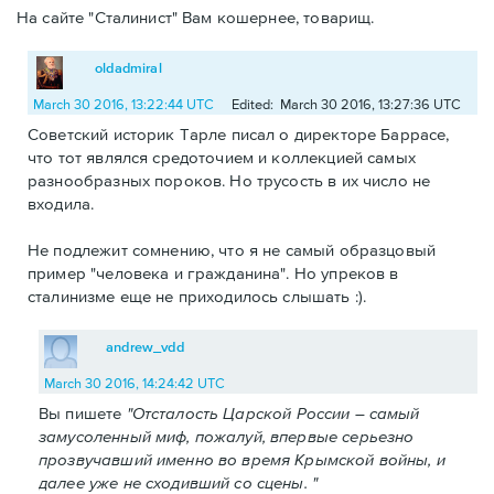
На сайте "Сталинист" Вам кошернее, товарищ.
oldadmiral
March 30 2016, 13:22:44 UTC
Edited: March 30 2016, 13:27:36 UTC
Советский историк Тарле писал о директоре Баррасе,
что тот являлся средоточием и коллекцией самых
разнообразных пороков. Но трусость в их число не
входила.
Не подлежит сомнению, что я не самый образцовый
пример "человека и гражданина". Но упреков в
сталинизме еще не приходилось слышать :).
andrew_vdd
March 30 2016, 14:24:42 UTC
Вы пишете
"Отсталость Царской России – самый
замусоленный миф, пожалуй, впервые серьезно
прозвучавший именно во время Крымской войны, и
далее уже не сходивший со сцены. "