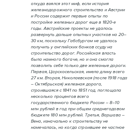
откуда взялся этот миф, если история
железнодорожного строительства и Австрии
и России содержит первые опыты по
постройке железных дорог еще в 1820-е
годы. Австрийские проекты не удалось
развернуть дальше опытных участков на 20–
30 км, поскольку Габсбургам не удалось
получить у английских банков ссуду на
строительство дорог. Российская власть
была намного богаче, но и она смогла
позволить себе только две железные дороги.
Первая, Царскосельская, имела длину всего
27 км. Вторая, Николаевская (после 1918 года
– Октябрьская) железная дорога,
строившаяся с 1841 по 1851 год, поглощала
несколько процентов всего
государственного бюджета России – 8–10
млн рублей в год при общем среднегодовом
бюджете 180 млн рублей. Третья, Варшава –
Вена, изначально к строительству не
намечалась, но когда строившее ее частное