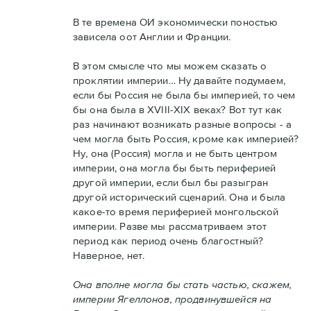
В те времена ОИ экономически поностью
зависела оот Англии и Франции.
В этом смысле что мы можем сказать о
проклятии империи… Ну давайте подумаем,
если бы Россия не была бы империей, то чем
бы она была в XVIII-XIX веках? Вот тут как
раз начинают возникать разные вопросы - а
чем могла быть Россия, кроме как империей?
Ну, она (Россия) могла и не быть центром
империи, она могла бы быть периферией
другой империи, если был бы разыгран
другой исторический сценарий. Она и была
какое-то время периферией монгольской
империи. Разве мы рассматриваем этот
период как период очень благостный?
Наверное, нет.
Она вполне могла бы стать частью, скажем,
империи Ягеллонов, продвинувшейся на