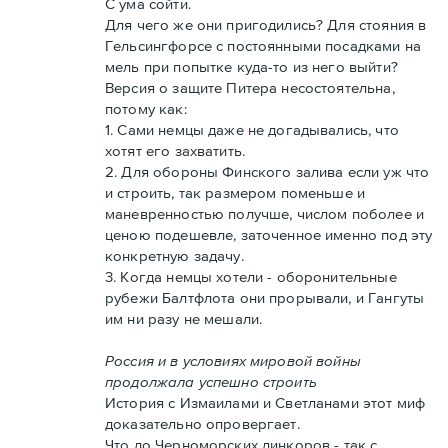
С ума сойти.
Для чего же они пригодились? Для стояния в
Гельсингфорсе с постоянными посадками на
мель при попытке куда-то из него выйти?
Версия о защите Питера несостоятельна,
потому как:
1. Сами немцы даже не догадывались, что
хотят его захватить.
2. Для обороны Финского залива если уж что
и строить, так размером поменьше и
маневренностью получше, числом поболее и
ценою подешевле, заточенное именно под эту
конкретную задачу.
3. Когда немцы хотели - оборонительные
рубежи Балтфлота они прорывали, и Гангуты
им ни разу не мешали.
Россия и в условиях мировой войны
продолжала успешно строить
История с Измаилами и Светланами этот миф
доказательно опровергает.
Что до Черноморских линкоров - так с