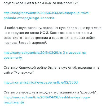
опубликованная в моем ЖЖ за номером 124.
http://tsargrad.tv/article/2016/03/30/sevastopol-pirrova-
pobeda-evropejskogo-koncerta
И небольшую реплику, посвященную годовщине принятия
на вооружение танка ИС-3. Касается она в основном
советского танкостроения и советских танковых войск
периода Второй мировой.
http://tsargrad.tv/article/2016/03/29/is-3-s-zavoda-na-
postamenty
Статья о Крымской войне была также опубликована и на
сайте "Монархист"
http://monarhist.info/newspaper/article/92/3603
Статья о вчерашнем инциденте с украинским "Дозор-Б".
http://tsargrad.tv/article/2016/04/06/treshhina-bystrogo-
reagirovanija