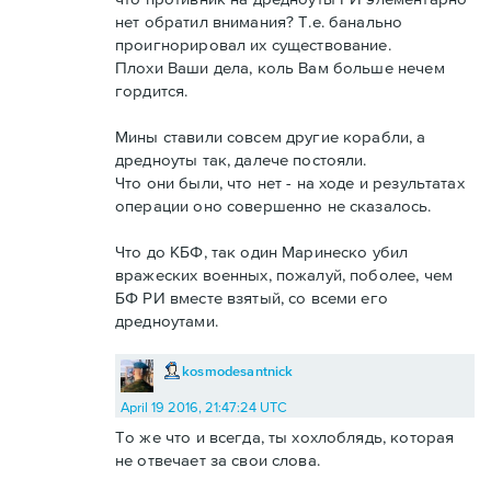
нет обратил внимания? Т.е. банально
проигнорировал их существование.
Плохи Ваши дела, коль Вам больше нечем
гордится.
Мины ставили совсем другие корабли, а
дредноуты так, далече постояли.
Что они были, что нет - на ходе и результатах
операции оно совершенно не сказалось.
Что до КБФ, так один Маринеско убил
вражеских военных, пожалуй, поболее, чем
БФ РИ вместе взятый, со всеми его
дредноутами.
kosmodesantnick
April 19 2016, 21:47:24 UTC
То же что и всегда, ты хохлоблядь, которая
не отвечает за свои слова.