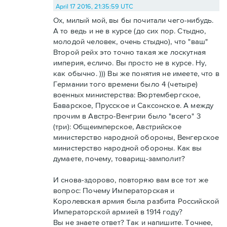
April 17 2016, 21:35:59 UTC
Ох, милый мой, вы бы почитали чего-нибудь.
А то ведь и не в курсе (до сих пор. Стыдно,
молодой человек, очень стыдно), что "ваш"
Второй рейх это точно такая же лоскутная
империя, есличо. Вы просто не в курсе. Ну,
как обычно. ))) Вы же понятия не имеете, что в
Германии того времени было 4 (четыре)
военных министерства: Вюртембергское,
Баварское, Прусское и Саксонское. А между
прочим в Австро-Венгрии было "всего" 3
(три): Общеимперское, Австрийское
министерство народной обороны, Венгерское
министерство народной обороны. Как вы
думаете, почему, товарищ-замполит?
И снова-здорово, повторяю вам все тот же
вопрос: Почему Императорская и
Королевская армия была разбита Российской
Императорской армией в 1914 году?
Вы не знаете ответ? Так и напишите. Точнее,