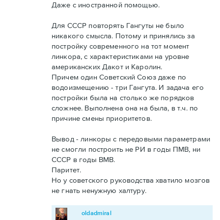
Даже с иностранной помощью.
Для СССР повторять Гангуты не было
никакого смысла. Потому и принялись за
постройку современного на тот момент
линкора, с характеристиками на уровне
американских Дакот и Каролин.
Причем один Советский Союз даже по
водоизмещению - три Гангута. И задача его
постройки была на столько же порядков
сложнее. Выполнена она на была, в т.ч. по
причине смены приоритетов.
Вывод - линкоры с передовыми параметрами
не смогли построить не РИ в годы ПМВ, ни
СССР в годы ВМВ.
Паритет.
Но у советского руководства хватило мозгов
не гнать ненужную халтуру.
oldadmiral