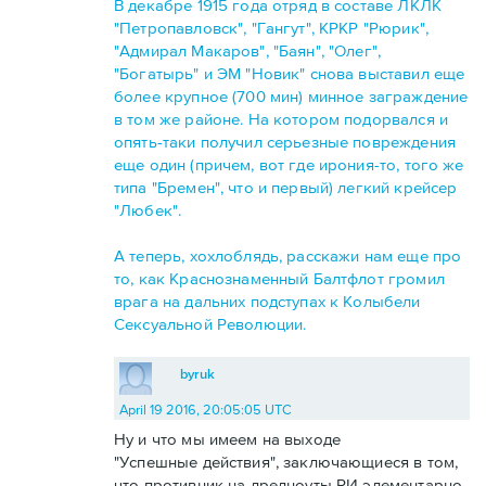
В декабре 1915 года отряд в составе ЛКЛК
"Петропавловск", "Гангут", КРКР "Рюрик",
"Адмирал Макаров", "Баян", "Олег",
"Богатырь" и ЭМ "Новик" снова выставил еще
более крупное (700 мин) минное заграждение
в том же районе. На котором подорвался и
опять-таки получил серьезные повреждения
еще один (причем, вот где ирония-то, того же
типа "Бремен", что и первый) легкий крейсер
"Любек".
А теперь, хохлоблядь, расскажи нам еще про
то, как Краснознаменный Балтфлот громил
врага на дальних подступах к Колыбели
Сексуальной Революции.
byruk
April 19 2016, 20:05:05 UTC
Ну и что мы имеем на выходе
"Успешные действия", заключающиеся в том,
что противник на дредноуты РИ элементарно