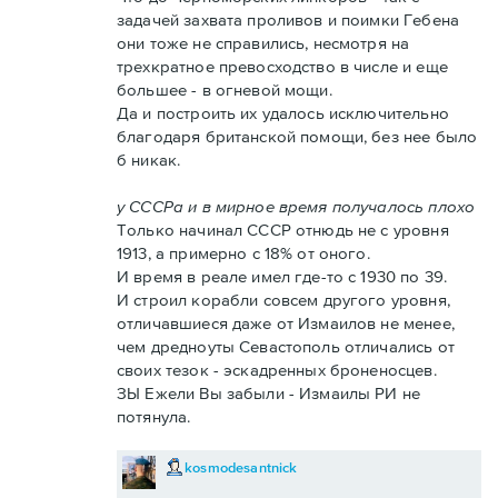
задачей захвата проливов и поимки Гебена
они тоже не справились, несмотря на
трехкратное превосходство в числе и еще
большее - в огневой мощи.
Да и построить их удалось исключительно
благодаря британской помощи, без нее было
б никак.
у СССРа и в мирное время получалось плохо
Только начинал СССР отнюдь не с уровня
1913, а примерно с 18% от оного.
И время в реале имел где-то с 1930 по 39.
И строил корабли совсем другого уровня,
отличавшиеся даже от Измаилов не менее,
чем дредноуты Севастополь отличались от
своих тезок - эскадренных броненосцев.
ЗЫ Ежели Вы забыли - Измаилы РИ не
потянула.
kosmodesantnick