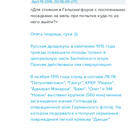
April 19 2016, 00:35:09 UTC
=Для стояния в Гельсингфорсе с постоянными
посадками на мель при попытке куда-то из
него выйти?=
Опять пиздишь, сука. )))
Русские дредноуты в кампанию 1915 года
трижды совершали походы только в
центральную часть Балтийского моря.
Причем действовали там сверхуспешно.
В ноябре 1915 года отряд в составе ЛКЛК
"Петропавловск", "Гангут", КРКР "Рюрик",
"Адмирал Макаров", "Баян", "Олег" и ЭМ
"Новик" выставил крупное (560 мин) минное
заграждение южнее Готланда (в
операционной зоне Германского флота). На
котором подорвался и получил серьезные
повреждения легкий крейсер "Данциг".