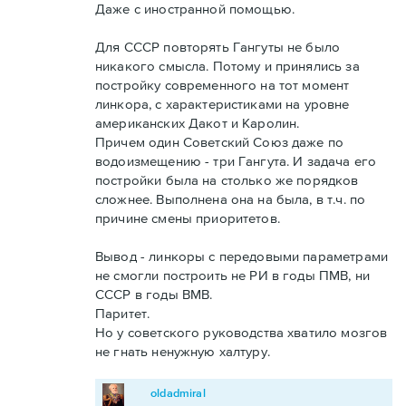
Даже с иностранной помощью.
Для СССР повторять Гангуты не было
никакого смысла. Потому и принялись за
постройку современного на тот момент
линкора, с характеристиками на уровне
американских Дакот и Каролин.
Причем один Советский Союз даже по
водоизмещению - три Гангута. И задача его
постройки была на столько же порядков
сложнее. Выполнена она на была, в т.ч. по
причине смены приоритетов.
Вывод - линкоры с передовыми параметрами
не смогли построить не РИ в годы ПМВ, ни
СССР в годы ВМВ.
Паритет.
Но у советского руководства хватило мозгов
не гнать ненужную халтуру.
oldadmiral