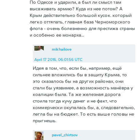
По Одессе и ударили, а был ли смысл там
высаживать армию? Куда из нее потом? А
Крым действительно большой кусок. который
легко оттяпать, главная база Черноморского
флота - очень болезненно для престижа страны
и особенно ее монарха...
mikhailove
April 17 2016, 06:01:56 UTC
Идея в том, что, если бы, например, ещё
сильнее вложились бы в защиту Крыма, то
это сказалось бы на других районах, они
стали бы уязвимее, а возможность манёвра у
коалиции была. Та же железная дорога
стоила тогда кучу денег и не факт, что
коммерчески окупалась бы, а, следовательно,
легла бы на бюджет. То есть выше головы не
прыгнешь.
pavel_chirtsov