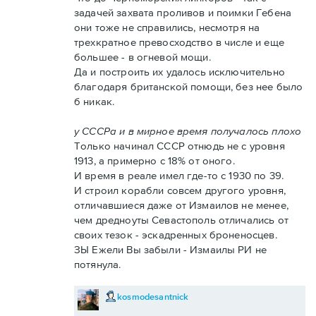
задачей захвата проливов и поимки Гебена
они тоже не справились, несмотря на
трехкратное превосходство в числе и еще
большее - в огневой мощи.
Да и построить их удалось исключительно
благодаря британской помощи, без нее было
б никак.
у СССРа и в мирное время получалось плохо
Только начинал СССР отнюдь не с уровня
1913, а примерно с 18% от оного.
И время в реале имел где-то с 1930 по 39.
И строил корабли совсем другого уровня,
отличавшиеся даже от Измаилов не менее,
чем дредноуты Севастополь отличались от
своих тезок - эскадренных броненосцев.
ЗЫ Ежели Вы забыли - Измаилы РИ не
потянула.
kosmodesantnick