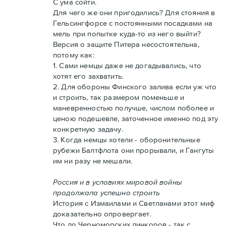
С ума сойти.
Для чего же они пригодились? Для стояния в
Гельсингфорсе с постоянными посадками на
мель при попытке куда-то из него выйти?
Версия о защите Питера несостоятельна,
потому как:
1. Сами немцы даже не догадывались, что
хотят его захватить.
2. Для обороны Финского залива если уж что
и строить, так размером поменьше и
маневренностью получше, числом поболее и
ценою подешевле, заточенное именно под эту
конкретную задачу.
3. Когда немцы хотели - оборонительные
рубежи Балтфлота они прорывали, и Гангуты
им ни разу не мешали.
Россия и в условиях мировой войны
продолжала успешно строить
История с Измаилами и Светланами этот миф
доказательно опровергает.
Что до Черноморских линкоров - так с