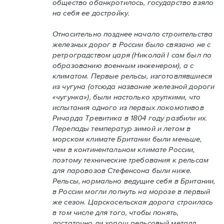
общество обанкротилось, государство взяло
на себя ее достройку.
Относительно позднее начало строительства
железных дорог в России было связано не с
ретроградством царя (Николай I сам был по
образованию военным инженером), а с
климатом. Первые рельсы, изготовлявшиеся
из чугуна (отсюда название железной дороги
«чугунка»), были настолько хрупкими, что
испытания одного из первых локомотивов
Ричарда Тревитика в 1804 году разбили их.
Перепады температур зимой и летом в
морском климате Британии были меньше,
чем в континентальном климате России,
поэтому технические требования к рельсам
для паровозов Стефенсона были ниже.
Рельсы, нормально ведущие себя в Британии,
в России могли лопнуть на морозе в первый
же сезон. Царскосельская дорога строилась
в том числе для того, чтобы понять,
достаточно ли хорош рельсовый металл