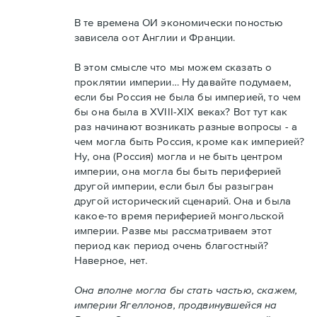
В те времена ОИ экономически поностью
зависела оот Англии и Франции.
В этом смысле что мы можем сказать о
проклятии империи… Ну давайте подумаем,
если бы Россия не была бы империей, то чем
бы она была в XVIII-XIX веках? Вот тут как
раз начинают возникать разные вопросы - а
чем могла быть Россия, кроме как империей?
Ну, она (Россия) могла и не быть центром
империи, она могла бы быть периферией
другой империи, если был бы разыгран
другой исторический сценарий. Она и была
какое-то время периферией монгольской
империи. Разве мы рассматриваем этот
период как период очень благостный?
Наверное, нет.
Она вполне могла бы стать частью, скажем,
империи Ягеллонов, продвинувшейся на