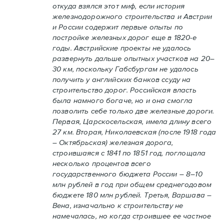
откуда взялся этот миф, если история
железнодорожного строительства и Австрии
и России содержит первые опыты по
постройке железных дорог еще в 1820-е
годы. Австрийские проекты не удалось
развернуть дальше опытных участков на 20–
30 км, поскольку Габсбургам не удалось
получить у английских банков ссуду на
строительство дорог. Российская власть
была намного богаче, но и она смогла
позволить себе только две железные дороги.
Первая, Царскосельская, имела длину всего
27 км. Вторая, Николаевская (после 1918 года
– Октябрьская) железная дорога,
строившаяся с 1841 по 1851 год, поглощала
несколько процентов всего
государственного бюджета России – 8–10
млн рублей в год при общем среднегодовом
бюджете 180 млн рублей. Третья, Варшава –
Вена, изначально к строительству не
намечалась, но когда строившее ее частное