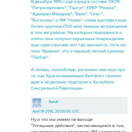
В декабре 1915 года отряд в составе ЛКЛК
"Петропавловск", "Гангут", КРКР "Рюрик",
"Адмирал Макаров", "Баян", "Олег",
"Богатырь" и ЭМ "Новик" снова выставил еще
более крупное (700 мин) минное заграждение
в том же районе. На котором подорвался и
опять-таки получил серьезные повреждения
еще один (причем, вот где ирония-то, того же
типа "Бремен", что и первый) легкий крейсер
"Любек".
А теперь, хохлоблядь, расскажи нам еще про
то, как Краснознаменный Балтфлот громил
врага на дальних подступах к Колыбели
Сексуальной Революции.
byruk
April 19 2016, 20:05:05 UTC
Ну и что мы имеем на выходе
"Успешные действия", заключающиеся в том,
что противник на дредноуты РИ элементарно