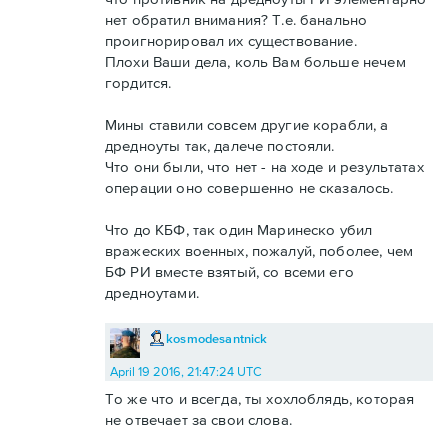
нет обратил внимания? Т.е. банально
проигнорировал их существование.
Плохи Ваши дела, коль Вам больше нечем
гордится.
Мины ставили совсем другие корабли, а
дредноуты так, далече постояли.
Что они были, что нет - на ходе и результатах
операции оно совершенно не сказалось.
Что до КБФ, так один Маринеско убил
вражеских военных, пожалуй, поболее, чем
БФ РИ вместе взятый, со всеми его
дредноутами.
kosmodesantnick
April 19 2016, 21:47:24 UTC
То же что и всегда, ты хохлоблядь, которая
не отвечает за свои слова.