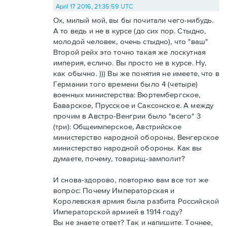
April 17 2016, 21:35:59 UTC
Ох, милый мой, вы бы почитали чего-нибудь.
А то ведь и не в курсе (до сих пор. Стыдно,
молодой человек, очень стыдно), что "ваш"
Второй рейх это точно такая же лоскутная
империя, есличо. Вы просто не в курсе. Ну,
как обычно. ))) Вы же понятия не имеете, что в
Германии того времени было 4 (четыре)
военных министерства: Вюртембергское,
Баварское, Прусское и Саксонское. А между
прочим в Австро-Венгрии было "всего" 3
(три): Общеимперское, Австрийское
министерство народной обороны, Венгерское
министерство народной обороны. Как вы
думаете, почему, товарищ-замполит?
И снова-здорово, повторяю вам все тот же
вопрос: Почему Императорская и
Королевская армия была разбита Российской
Императорской армией в 1914 году?
Вы не знаете ответ? Так и напишите. Точнее,