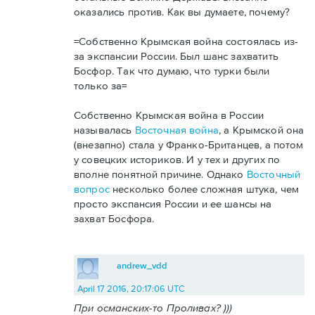
оказались против. Как вы думаете, почему?
=Собственно Крымская война состоялась из-
за экспансии России. Был шанс захватить
Босфор. Так что думаю, что турки были
только за=
Собственно Крымская война в России
называлась
Восточная война
, а Крымской она
(внезапно) стала у Франко-Британцев, а потом
у совецких историков. И у тех и других по
вполне понятной причине. Однако
Восточный
вопрос
несколько более сложная штука, чем
просто экспансия России и ее шансы на
захват Босфора.
andrew_vdd
April 17 2016, 20:17:06 UTC
При османских-то Проливах? )))