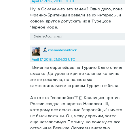
April 17 2016, 20:06:31 UTC
Ну, а Османам-то это зачем? Одно дело, пока
Франко-Британцы воевали за их интересы, и
совсем другое допускать их в
Турецкое
Черное море.
Deleted comment
kosmodesantnick
April 17 2016, 21:34:03 UTC
=Влияние европейцев на Турцию было очень
высоко. До уровня криптоколонии конечно
же не доходило, но полностью
самостоятельным игроком Турция не была.=
А кто это "европейцы"? ))) Коалицию против
России создал конкретно Наполеон III,
которому все остальные "европейцы" ничего
не были должны. Он, между прочим, хотел
еще независимую Польшу, но почему-то все
остальные Великие Державы внезапно