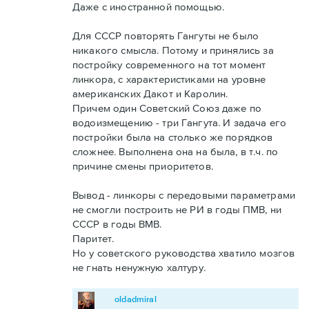
Даже с иностранной помощью.
Для СССР повторять Гангуты не было
никакого смысла. Потому и принялись за
постройку современного на тот момент
линкора, с характеристиками на уровне
американских Дакот и Каролин.
Причем один Советский Союз даже по
водоизмещению - три Гангута. И задача его
постройки была на столько же порядков
сложнее. Выполнена она на была, в т.ч. по
причине смены приоритетов.
Вывод - линкоры с передовыми параметрами
не смогли построить не РИ в годы ПМВ, ни
СССР в годы ВМВ.
Паритет.
Но у советского руководства хватило мозгов
не гнать ненужную халтуру.
oldadmiral