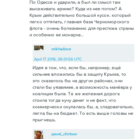
По Одессе и ударили, а был ли смысл там
высаживать армию? Куда из нее потом? А
Крым действительно большой кусок. который
легко оттяпать, главная база Черноморского
флота - очень болезненно для престижа страны
и особенно ее монарха...
mikhailove
April 17 2016, 06:01:56 UTC
Идея в том, что, если бы, например, ещё
сильнее вложились бы в защиту Крыма, то
это сказалось бы на других районах, они
стали бы уязвимее, а возможность манёвра у
коалиции была. Та же железная дорога
стоила тогда кучу денег и не факт, что
коммерчески окупалась бы, а, следовательно,
легла бы на бюджет. То есть выше головы не
прыгнешь.
pavel_chirtsov