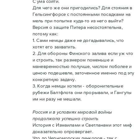
С ума сойти.
Для чего же они пригодились? Для стояния в
Гельсингфорсе с постоянными посадками на
мель при попытке куда-то из него выйти?
Версия о защите Питера несостоятельна,
потому как:
1. Сами немцы даже не догадывались, что
хотят его захватить.
2. Для обороны Финского залива если уж что
и строить, так размером поменьше и
маневренностью получше, числом поболее и
ценою подешевле, заточенное именно под эту
конкретную задачу.
3. Когда немцы хотели - оборонительные
рубежи Балтфлота они прорывали, и Гангуты
им ни разу не мешали.
Россия и в условиях мировой войны
продолжала успешно строить
История с Измаилами и Светланами этот миф
доказательно опровергает.
Что до Черноморских линкоров - так с