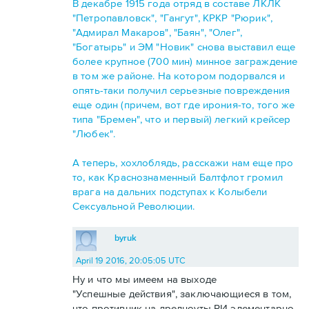
В декабре 1915 года отряд в составе ЛКЛК
"Петропавловск", "Гангут", КРКР "Рюрик",
"Адмирал Макаров", "Баян", "Олег",
"Богатырь" и ЭМ "Новик" снова выставил еще
более крупное (700 мин) минное заграждение
в том же районе. На котором подорвался и
опять-таки получил серьезные повреждения
еще один (причем, вот где ирония-то, того же
типа "Бремен", что и первый) легкий крейсер
"Любек".
А теперь, хохлоблядь, расскажи нам еще про
то, как Краснознаменный Балтфлот громил
врага на дальних подступах к Колыбели
Сексуальной Революции.
byruk
April 19 2016, 20:05:05 UTC
Ну и что мы имеем на выходе
"Успешные действия", заключающиеся в том,
что противник на дредноуты РИ элементарно