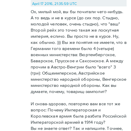
April 17 2016, 21:35:59 UTC
Ох, милый мой, вы бы почитали чего-нибудь.
А то ведь и не в курсе (до сих пор. Стыдно,
молодой человек, очень стыдно), что "ваш"
Второй рейх это точно такая же лоскутная
империя, есличо. Вы просто не в курсе. Ну,
как обычно. ))) Вы же понятия не имеете, что в
Германии того времени было 4 (четыре)
военных министерства: Вюртембергское,
Баварское, Прусское и Саксонское. А между
прочим в Австро-Венгрии было "всего" 3
(три): Общеимперское, Австрийское
министерство народной обороны, Венгерское
министерство народной обороны. Как вы
думаете, почему, товарищ-замполит?
И снова-здорово, повторяю вам все тот же
вопрос: Почему Императорская и
Королевская армия была разбита Российской
Императорской армией в 1914 году?
Вы не знаете ответ? Так и напишите. Точнее,