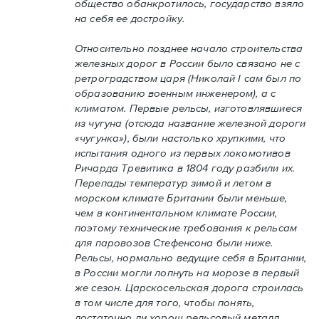
общество обанкротилось, государство взяло
на себя ее достройку.
Относительно позднее начало строительства
железных дорог в России было связано не с
ретроградством царя (Николай I сам был по
образованию военным инженером), а с
климатом. Первые рельсы, изготовлявшиеся
из чугуна (отсюда название железной дороги
«чугунка»), были настолько хрупкими, что
испытания одного из первых локомотивов
Ричарда Тревитика в 1804 году разбили их.
Перепады температур зимой и летом в
морском климате Британии были меньше,
чем в континентальном климате России,
поэтому технические требования к рельсам
для паровозов Стефенсона были ниже.
Рельсы, нормально ведущие себя в Британии,
в России могли лопнуть на морозе в первый
же сезон. Царскосельская дорога строилась
в том числе для того, чтобы понять,
достаточно ли хорош рельсовый металл