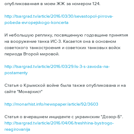
опубликованная в моем ЖЖ за номером 124.
http://tsargrad.tv/article/2016/03/30/sevastopol-pirrova-
pobeda-evropejskogo-koncerta
И небольшую реплику, посвященную годовщине принятия
на вооружение танка ИС-3. Касается она в основном
советского танкостроения и советских танковых войск
периода Второй мировой.
http://tsargrad.tv/article/2016/03/29/is-3-s-zavoda-na-
postamenty
Статья о Крымской войне была также опубликована и на
сайте "Монархист"
http://monarhist.info/newspaper/article/92/3603
Статья о вчерашнем инциденте с украинским "Дозор-Б".
http://tsargrad.tv/article/2016/04/06/treshhina-bystrogo-
reagirovanija