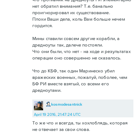
нет обратил внимания? Т.е. банально
проигнорировал их существование.
Плохи Ваши дела, коль Вам больше нечем
гордится.
Мины ставили совсем другие корабли, а
дредноуты так, далече постояли.
Что они были, что нет - на ходе и результатах
операции оно совершенно не сказалось.
Что до КБФ, так один Маринеско убил
вражеских военных, пожалуй, поболее, чем
БФ РИ вместе взятый, со всеми его
дредноутами.
kosmodesantnick
April 19 2016, 21:47:24 UTC
То же что и всегда, ты хохлоблядь, которая
не отвечает за свои слова.