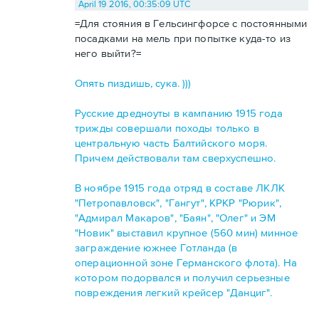
April 19 2016, 00:35:09 UTC
=Для стояния в Гельсингфорсе с постоянными
посадками на мель при попытке куда-то из
него выйти?=
Опять пиздишь, сука. )))
Русские дредноуты в кампанию 1915 года
трижды совершали походы только в
центральную часть Балтийского моря.
Причем действовали там сверхуспешно.
В ноябре 1915 года отряд в составе ЛКЛК
"Петропавловск", "Гангут", КРКР "Рюрик",
"Адмирал Макаров", "Баян", "Олег" и ЭМ
"Новик" выставил крупное (560 мин) минное
заграждение южнее Готланда (в
операционной зоне Германского флота). На
котором подорвался и получил серьезные
повреждения легкий крейсер "Данциг".