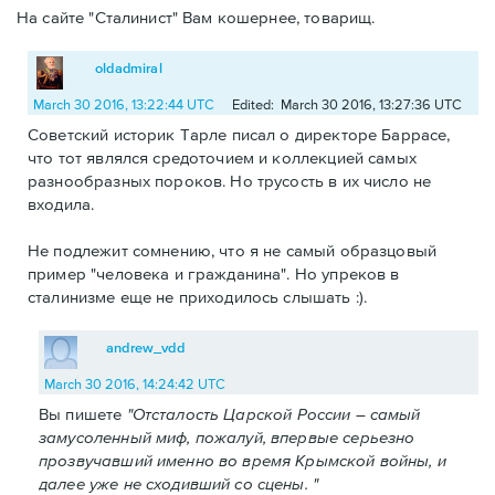
На сайте "Сталинист" Вам кошернее, товарищ.
oldadmiral
March 30 2016, 13:22:44 UTC
Edited: March 30 2016, 13:27:36 UTC
Советский историк Тарле писал о директоре Баррасе,
что тот являлся средоточием и коллекцией самых
разнообразных пороков. Но трусость в их число не
входила.
Не подлежит сомнению, что я не самый образцовый
пример "человека и гражданина". Но упреков в
сталинизме еще не приходилось слышать :).
andrew_vdd
March 30 2016, 14:24:42 UTC
Вы пишете
"Отсталость Царской России – самый
замусоленный миф, пожалуй, впервые серьезно
прозвучавший именно во время Крымской войны, и
далее уже не сходивший со сцены. "