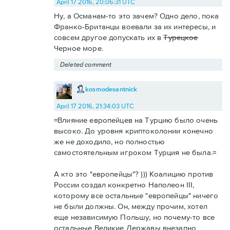
April 17 2016, 20:06:31 UTC
Ну, а Османам-то это зачем? Одно дело, пока
Франко-Британцы воевали за их интересы, и
совсем другое допускать их в
Турецкое
Черное море.
Deleted comment
kosmodesantnick
April 17 2016, 21:34:03 UTC
=Влияние европейцев на Турцию было очень
высоко. До уровня криптоколонии конечно
же не доходило, но полностью
самостоятельным игроком Турция не была.=
А кто это "европейцы"? ))) Коалицию против
России создал конкретно Наполеон III,
которому все остальные "европейцы" ничего
не были должны. Он, между прочим, хотел
еще независимую Польшу, но почему-то все
остальные Великие Державы внезапно