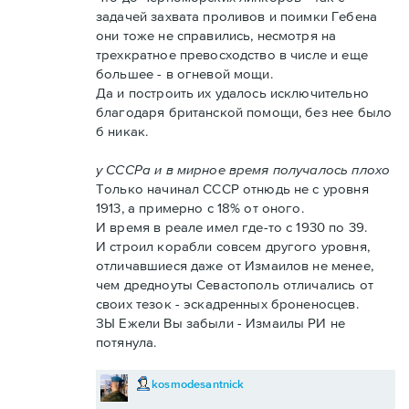
задачей захвата проливов и поимки Гебена
они тоже не справились, несмотря на
трехкратное превосходство в числе и еще
большее - в огневой мощи.
Да и построить их удалось исключительно
благодаря британской помощи, без нее было
б никак.
у СССРа и в мирное время получалось плохо
Только начинал СССР отнюдь не с уровня
1913, а примерно с 18% от оного.
И время в реале имел где-то с 1930 по 39.
И строил корабли совсем другого уровня,
отличавшиеся даже от Измаилов не менее,
чем дредноуты Севастополь отличались от
своих тезок - эскадренных броненосцев.
ЗЫ Ежели Вы забыли - Измаилы РИ не
потянула.
kosmodesantnick