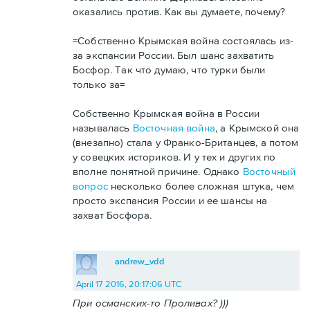
оказались против. Как вы думаете, почему?
=Собственно Крымская война состоялась из-
за экспансии России. Был шанс захватить
Босфор. Так что думаю, что турки были
только за=
Собственно Крымская война в России
называлась
Восточная война
, а Крымской она
(внезапно) стала у Франко-Британцев, а потом
у совецких историков. И у тех и других по
вполне понятной причине. Однако
Восточный
вопрос
несколько более сложная штука, чем
просто экспансия России и ее шансы на
захват Босфора.
andrew_vdd
April 17 2016, 20:17:06 UTC
При османских-то Проливах? )))