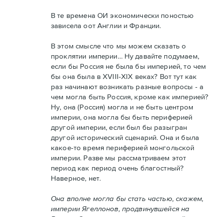
В те времена ОИ экономически поностью
зависела оот Англии и Франции.
В этом смысле что мы можем сказать о
проклятии империи… Ну давайте подумаем,
если бы Россия не была бы империей, то чем
бы она была в XVIII-XIX веках? Вот тут как
раз начинают возникать разные вопросы - а
чем могла быть Россия, кроме как империей?
Ну, она (Россия) могла и не быть центром
империи, она могла бы быть периферией
другой империи, если был бы разыгран
другой исторический сценарий. Она и была
какое-то время периферией монгольской
империи. Разве мы рассматриваем этот
период как период очень благостный?
Наверное, нет.
Она вполне могла бы стать частью, скажем,
империи Ягеллонов, продвинувшейся на