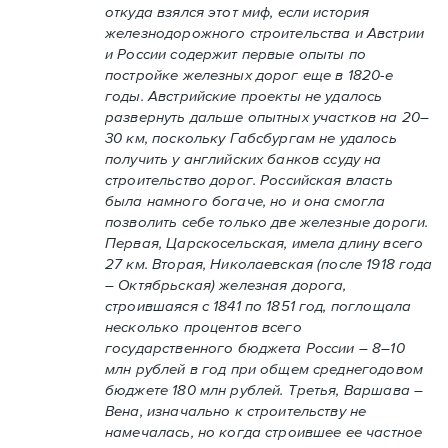
откуда взялся этот миф, если история
железнодорожного строительства и Австрии
и России содержит первые опыты по
постройке железных дорог еще в 1820-е
годы. Австрийские проекты не удалось
развернуть дальше опытных участков на 20–
30 км, поскольку Габсбургам не удалось
получить у английских банков ссуду на
строительство дорог. Российская власть
была намного богаче, но и она смогла
позволить себе только две железные дороги.
Первая, Царскосельская, имела длину всего
27 км. Вторая, Николаевская (после 1918 года
– Октябрьская) железная дорога,
строившаяся с 1841 по 1851 год, поглощала
несколько процентов всего
государственного бюджета России – 8–10
млн рублей в год при общем среднегодовом
бюджете 180 млн рублей. Третья, Варшава –
Вена, изначально к строительству не
намечалась, но когда строившее ее частное