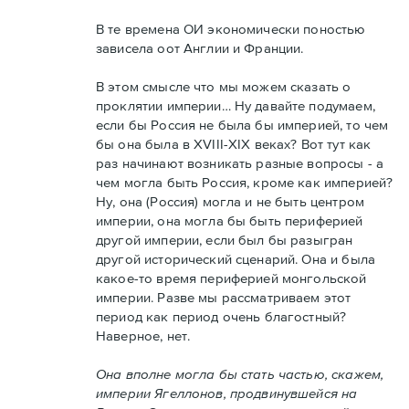
В те времена ОИ экономически поностью
зависела оот Англии и Франции.
В этом смысле что мы можем сказать о
проклятии империи… Ну давайте подумаем,
если бы Россия не была бы империей, то чем
бы она была в XVIII-XIX веках? Вот тут как
раз начинают возникать разные вопросы - а
чем могла быть Россия, кроме как империей?
Ну, она (Россия) могла и не быть центром
империи, она могла бы быть периферией
другой империи, если был бы разыгран
другой исторический сценарий. Она и была
какое-то время периферией монгольской
империи. Разве мы рассматриваем этот
период как период очень благостный?
Наверное, нет.
Она вполне могла бы стать частью, скажем,
империи Ягеллонов, продвинувшейся на