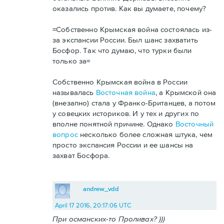
оказались против. Как вы думаете, почему?
=Собственно Крымская война состоялась из-
за экспансии России. Был шанс захватить
Босфор. Так что думаю, что турки были
только за=
Собственно Крымская война в России
называлась
Восточная война
, а Крымской она
(внезапно) стала у Франко-Британцев, а потом
у совецких историков. И у тех и других по
вполне понятной причине. Однако
Восточный
вопрос
несколько более сложная штука, чем
просто экспансия России и ее шансы на
захват Босфора.
andrew_vdd
April 17 2016, 20:17:06 UTC
При османских-то Проливах? )))