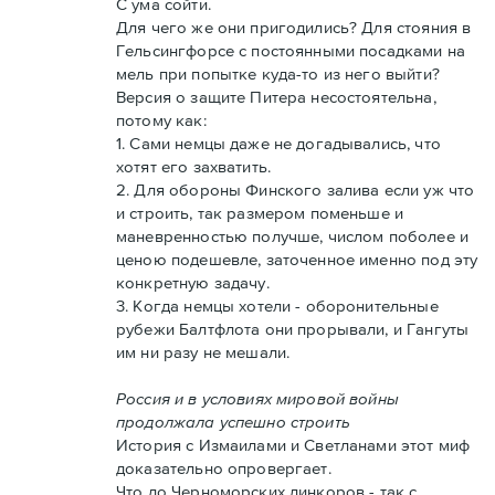
С ума сойти.
Для чего же они пригодились? Для стояния в
Гельсингфорсе с постоянными посадками на
мель при попытке куда-то из него выйти?
Версия о защите Питера несостоятельна,
потому как:
1. Сами немцы даже не догадывались, что
хотят его захватить.
2. Для обороны Финского залива если уж что
и строить, так размером поменьше и
маневренностью получше, числом поболее и
ценою подешевле, заточенное именно под эту
конкретную задачу.
3. Когда немцы хотели - оборонительные
рубежи Балтфлота они прорывали, и Гангуты
им ни разу не мешали.
Россия и в условиях мировой войны
продолжала успешно строить
История с Измаилами и Светланами этот миф
доказательно опровергает.
Что до Черноморских линкоров - так с