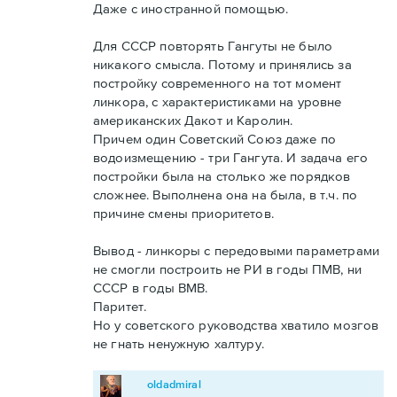
Даже с иностранной помощью.
Для СССР повторять Гангуты не было
никакого смысла. Потому и принялись за
постройку современного на тот момент
линкора, с характеристиками на уровне
американских Дакот и Каролин.
Причем один Советский Союз даже по
водоизмещению - три Гангута. И задача его
постройки была на столько же порядков
сложнее. Выполнена она на была, в т.ч. по
причине смены приоритетов.
Вывод - линкоры с передовыми параметрами
не смогли построить не РИ в годы ПМВ, ни
СССР в годы ВМВ.
Паритет.
Но у советского руководства хватило мозгов
не гнать ненужную халтуру.
oldadmiral