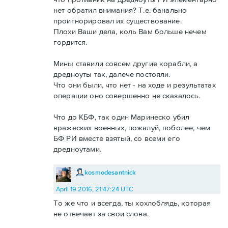
нет обратил внимания? Т.е. банально
проигнорировал их существование.
Плохи Ваши дела, коль Вам больше нечем
гордится.
Мины ставили совсем другие корабли, а
дредноуты так, далече постояли.
Что они были, что нет - на ходе и результатах
операции оно совершенно не сказалось.
Что до КБФ, так один Маринеско убил
вражеских военных, пожалуй, поболее, чем
БФ РИ вместе взятый, со всеми его
дредноутами.
kosmodesantnick
April 19 2016, 21:47:24 UTC
То же что и всегда, ты хохлоблядь, которая
не отвечает за свои слова.