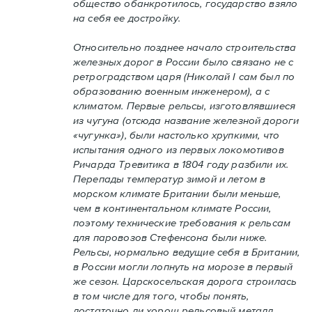
общество обанкротилось, государство взяло
на себя ее достройку.
Относительно позднее начало строительства
железных дорог в России было связано не с
ретроградством царя (Николай I сам был по
образованию военным инженером), а с
климатом. Первые рельсы, изготовлявшиеся
из чугуна (отсюда название железной дороги
«чугунка»), были настолько хрупкими, что
испытания одного из первых локомотивов
Ричарда Тревитика в 1804 году разбили их.
Перепады температур зимой и летом в
морском климате Британии были меньше,
чем в континентальном климате России,
поэтому технические требования к рельсам
для паровозов Стефенсона были ниже.
Рельсы, нормально ведущие себя в Британии,
в России могли лопнуть на морозе в первый
же сезон. Царскосельская дорога строилась
в том числе для того, чтобы понять,
достаточно ли хорош рельсовый металл