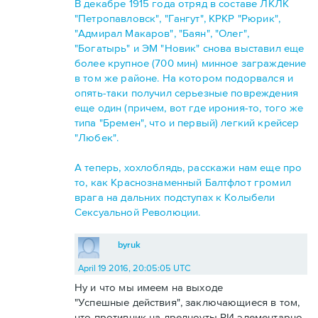
В декабре 1915 года отряд в составе ЛКЛК
"Петропавловск", "Гангут", КРКР "Рюрик",
"Адмирал Макаров", "Баян", "Олег",
"Богатырь" и ЭМ "Новик" снова выставил еще
более крупное (700 мин) минное заграждение
в том же районе. На котором подорвался и
опять-таки получил серьезные повреждения
еще один (причем, вот где ирония-то, того же
типа "Бремен", что и первый) легкий крейсер
"Любек".
А теперь, хохлоблядь, расскажи нам еще про
то, как Краснознаменный Балтфлот громил
врага на дальних подступах к Колыбели
Сексуальной Революции.
byruk
April 19 2016, 20:05:05 UTC
Ну и что мы имеем на выходе
"Успешные действия", заключающиеся в том,
что противник на дредноуты РИ элементарно