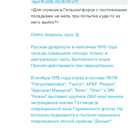
April 19 2016, 00:35:09 UTC
=Для стояния в Гельсингфорсе с постоянными
посадками на мель при попытке куда-то из
него выйти?=
Опять пиздишь, сука. )))
Русские дредноуты в кампанию 1915 года
трижды совершали походы только в
центральную часть Балтийского моря.
Причем действовали там сверхуспешно.
В ноябре 1915 года отряд в составе ЛКЛК
"Петропавловск", "Гангут", КРКР "Рюрик",
"Адмирал Макаров", "Баян", "Олег" и ЭМ
"Новик" выставил крупное (560 мин) минное
заграждение южнее Готланда (в
операционной зоне Германского флота). На
котором подорвался и получил серьезные
повреждения легкий крейсер "Данциг".