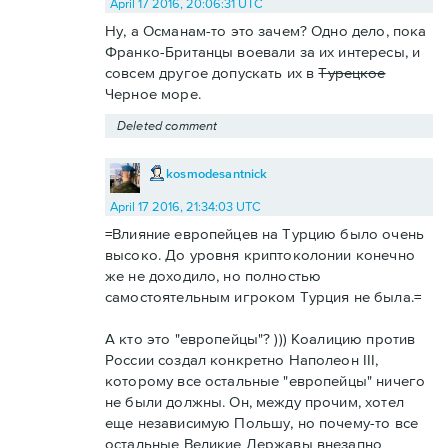
April 17 2016, 20:06:31 UTC
Ну, а Османам-то это зачем? Одно дело, пока
Франко-Британцы воевали за их интересы, и
совсем другое допускать их в
Турецкое
Черное море.
Deleted comment
kosmodesantnick
April 17 2016, 21:34:03 UTC
=Влияние европейцев на Турцию было очень
высоко. До уровня криптоколонии конечно
же не доходило, но полностью
самостоятельным игроком Турция не была.=
А кто это "европейцы"? ))) Коалицию против
России создал конкретно Наполеон III,
которому все остальные "европейцы" ничего
не были должны. Он, между прочим, хотел
еще независимую Польшу, но почему-то все
остальные Великие Державы внезапно