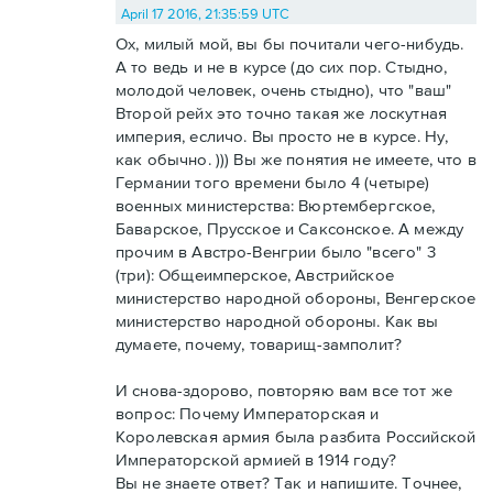
April 17 2016, 21:35:59 UTC
Ох, милый мой, вы бы почитали чего-нибудь.
А то ведь и не в курсе (до сих пор. Стыдно,
молодой человек, очень стыдно), что "ваш"
Второй рейх это точно такая же лоскутная
империя, есличо. Вы просто не в курсе. Ну,
как обычно. ))) Вы же понятия не имеете, что в
Германии того времени было 4 (четыре)
военных министерства: Вюртембергское,
Баварское, Прусское и Саксонское. А между
прочим в Австро-Венгрии было "всего" 3
(три): Общеимперское, Австрийское
министерство народной обороны, Венгерское
министерство народной обороны. Как вы
думаете, почему, товарищ-замполит?
И снова-здорово, повторяю вам все тот же
вопрос: Почему Императорская и
Королевская армия была разбита Российской
Императорской армией в 1914 году?
Вы не знаете ответ? Так и напишите. Точнее,