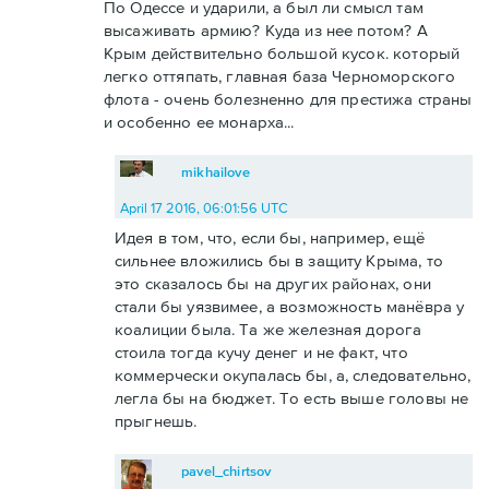
По Одессе и ударили, а был ли смысл там
высаживать армию? Куда из нее потом? А
Крым действительно большой кусок. который
легко оттяпать, главная база Черноморского
флота - очень болезненно для престижа страны
и особенно ее монарха...
mikhailove
April 17 2016, 06:01:56 UTC
Идея в том, что, если бы, например, ещё
сильнее вложились бы в защиту Крыма, то
это сказалось бы на других районах, они
стали бы уязвимее, а возможность манёвра у
коалиции была. Та же железная дорога
стоила тогда кучу денег и не факт, что
коммерчески окупалась бы, а, следовательно,
легла бы на бюджет. То есть выше головы не
прыгнешь.
pavel_chirtsov