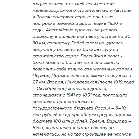
откуда взялся этот миф, если история
железнодорожного строительства и Австрии
и России содержит первые опыты по
постройке железных дорог еще в 1820-е
годы. Австрийские проекты не удалось
развернуть дальше опытных участков на 20–
30 км, поскольку Габсбургам не удалось
получить у английских банков ссуду на
строительство дорог. Российская власть
была намного богаче, но и она смогла
позволить себе только две железные дороги.
Первая, Царскосельская, имела длину всего
27 км. Вторая, Николаевская (после 1918 года
– Октябрьская) железная дорога,
строившаяся с 1841 по 1851 год, поглощала
несколько процентов всего
государственного бюджета России – 8–10
млн рублей в год при общем среднегодовом
бюджете 180 млн рублей. Третья, Варшава –
Вена, изначально к строительству не
намечалась, но когда строившее ее частное