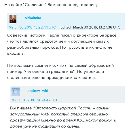
На сайте "Сталинист" Вам кошернее, товарищ.
oldadmiral
March 30 2016, 13:22:44 UTC
Edited: March 30 2016, 13:27:36 UTC
Советский историк Тарле писал о директоре Баррасе,
что тот являлся средоточием и коллекцией самых
разнообразных пороков. Но трусость в их число не
входила.
Не подлежит сомнению, что я не самый образцовый
пример "человека и гражданина". Но упреков в
сталинизме еще не приходилось слышать :).
andrew_vdd
March 30 2016, 14:24:42 UTC
Вы пишете
"Отсталость Царской России – самый
замусоленный миф, пожалуй, впервые серьезно
прозвучавший именно во время Крымской войны, и
далее уже не сходивший со сцены. "