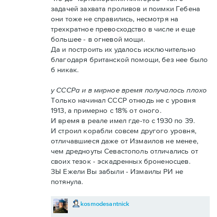
задачей захвата проливов и поимки Гебена
они тоже не справились, несмотря на
трехкратное превосходство в числе и еще
большее - в огневой мощи.
Да и построить их удалось исключительно
благодаря британской помощи, без нее было
б никак.
у СССРа и в мирное время получалось плохо
Только начинал СССР отнюдь не с уровня
1913, а примерно с 18% от оного.
И время в реале имел где-то с 1930 по 39.
И строил корабли совсем другого уровня,
отличавшиеся даже от Измаилов не менее,
чем дредноуты Севастополь отличались от
своих тезок - эскадренных броненосцев.
ЗЫ Ежели Вы забыли - Измаилы РИ не
потянула.
kosmodesantnick