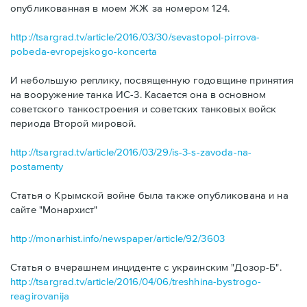
опубликованная в моем ЖЖ за номером 124.
http://tsargrad.tv/article/2016/03/30/sevastopol-pirrova-
pobeda-evropejskogo-koncerta
И небольшую реплику, посвященную годовщине принятия
на вооружение танка ИС-3. Касается она в основном
советского танкостроения и советских танковых войск
периода Второй мировой.
http://tsargrad.tv/article/2016/03/29/is-3-s-zavoda-na-
postamenty
Статья о Крымской войне была также опубликована и на
сайте "Монархист"
http://monarhist.info/newspaper/article/92/3603
Статья о вчерашнем инциденте с украинским "Дозор-Б".
http://tsargrad.tv/article/2016/04/06/treshhina-bystrogo-
reagirovanija