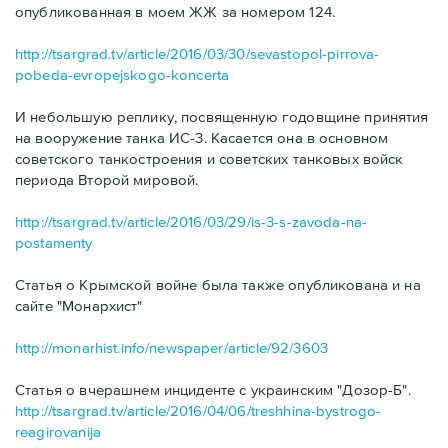
опубликованная в моем ЖЖ за номером 124.
http://tsargrad.tv/article/2016/03/30/sevastopol-pirrova-
pobeda-evropejskogo-koncerta
И небольшую реплику, посвященную годовщине принятия
на вооружение танка ИС-3. Касается она в основном
советского танкостроения и советских танковых войск
периода Второй мировой.
http://tsargrad.tv/article/2016/03/29/is-3-s-zavoda-na-
postamenty
Статья о Крымской войне была также опубликована и на
сайте "Монархист"
http://monarhist.info/newspaper/article/92/3603
Статья о вчерашнем инциденте с украинским "Дозор-Б".
http://tsargrad.tv/article/2016/04/06/treshhina-bystrogo-
reagirovanija