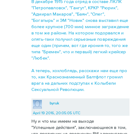
В декабре 1915 года отряд в составе ЛКЛК
"Петропавловск", "Гангут", КРКР "Рюрик",
"Адмирал Макаров", "Баян", "Олег",
"Богатырь" и ЭМ "Новик" снова выставил еще
более крупное (700 мин) минное заграждение
в том же районе. На котором подорвался и
опять-таки получил серьезные повреждения
еще один (причем, вот где ирония-то, того же
типа "Бремен", что и первый) легкий крейсер
"Любек".
А теперь, хохлоблядь, расскажи нам еще про
то, как Краснознаменный Балтфлот громил
врага на дальних подступах к Колыбели
Сексуальной Революции.
byruk
April 19 2016, 20:05:05 UTC
Ну и что мы имеем на выходе
"Успешные действия", заключающиеся в том,
что противник на дредноуты РИ элементарно