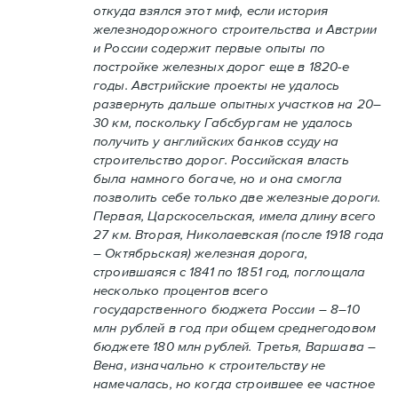
откуда взялся этот миф, если история
железнодорожного строительства и Австрии
и России содержит первые опыты по
постройке железных дорог еще в 1820-е
годы. Австрийские проекты не удалось
развернуть дальше опытных участков на 20–
30 км, поскольку Габсбургам не удалось
получить у английских банков ссуду на
строительство дорог. Российская власть
была намного богаче, но и она смогла
позволить себе только две железные дороги.
Первая, Царскосельская, имела длину всего
27 км. Вторая, Николаевская (после 1918 года
– Октябрьская) железная дорога,
строившаяся с 1841 по 1851 год, поглощала
несколько процентов всего
государственного бюджета России – 8–10
млн рублей в год при общем среднегодовом
бюджете 180 млн рублей. Третья, Варшава –
Вена, изначально к строительству не
намечалась, но когда строившее ее частное