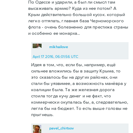
По Одессе и ударили, а был ли смысл там
высаживать армию? Куда из нее потом? А
Крым действительно большой кусок. который
легко оттяпать, главная база Черноморского
флота - очень болезненно для престижа страны
и особенно ее монарха...
mikhailove
April 17 2016, 06:01:56 UTC
Идея в том, что, если бы, например, ещё
сильнее вложились бы в защиту Крыма, то
это сказалось бы на других районах, они
стали бы уязвимее, а возможность манёвра у
коалиции была. Та же железная дорога
стоила тогда кучу денег и не факт, что
коммерчески окупалась бы, а, следовательно,
легла бы на бюджет. То есть выше головы не
прыгнешь.
pavel_chirtsov