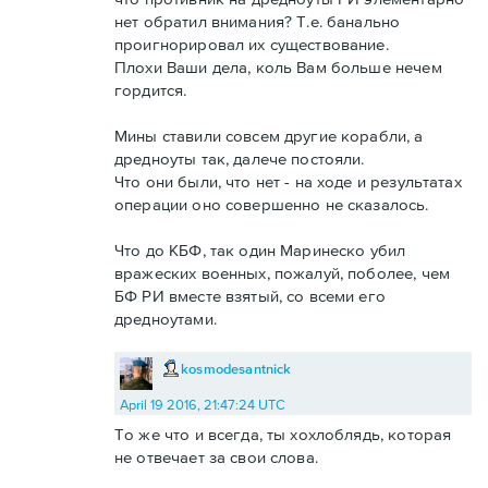
нет обратил внимания? Т.е. банально
проигнорировал их существование.
Плохи Ваши дела, коль Вам больше нечем
гордится.
Мины ставили совсем другие корабли, а
дредноуты так, далече постояли.
Что они были, что нет - на ходе и результатах
операции оно совершенно не сказалось.
Что до КБФ, так один Маринеско убил
вражеских военных, пожалуй, поболее, чем
БФ РИ вместе взятый, со всеми его
дредноутами.
kosmodesantnick
April 19 2016, 21:47:24 UTC
То же что и всегда, ты хохлоблядь, которая
не отвечает за свои слова.