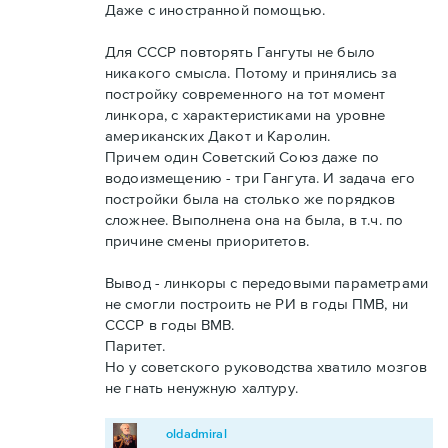
Даже с иностранной помощью.
Для СССР повторять Гангуты не было
никакого смысла. Потому и принялись за
постройку современного на тот момент
линкора, с характеристиками на уровне
американских Дакот и Каролин.
Причем один Советский Союз даже по
водоизмещению - три Гангута. И задача его
постройки была на столько же порядков
сложнее. Выполнена она на была, в т.ч. по
причине смены приоритетов.
Вывод - линкоры с передовыми параметрами
не смогли построить не РИ в годы ПМВ, ни
СССР в годы ВМВ.
Паритет.
Но у советского руководства хватило мозгов
не гнать ненужную халтуру.
oldadmiral