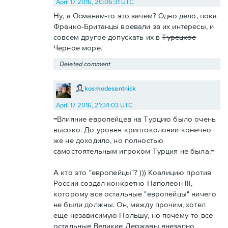
April 17 2016, 20:06:31 UTC
Ну, а Османам-то это зачем? Одно дело, пока
Франко-Британцы воевали за их интересы, и
совсем другое допускать их в
Турецкое
Черное море.
Deleted comment
kosmodesantnick
April 17 2016, 21:34:03 UTC
=Влияние европейцев на Турцию было очень
высоко. До уровня криптоколонии конечно
же не доходило, но полностью
самостоятельным игроком Турция не была.=
А кто это "европейцы"? ))) Коалицию против
России создал конкретно Наполеон III,
которому все остальные "европейцы" ничего
не были должны. Он, между прочим, хотел
еще независимую Польшу, но почему-то все
остальные Великие Державы внезапно