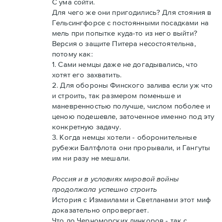
С ума сойти.
Для чего же они пригодились? Для стояния в
Гельсингфорсе с постоянными посадками на
мель при попытке куда-то из него выйти?
Версия о защите Питера несостоятельна,
потому как:
1. Сами немцы даже не догадывались, что
хотят его захватить.
2. Для обороны Финского залива если уж что
и строить, так размером поменьше и
маневренностью получше, числом поболее и
ценою подешевле, заточенное именно под эту
конкретную задачу.
3. Когда немцы хотели - оборонительные
рубежи Балтфлота они прорывали, и Гангуты
им ни разу не мешали.
Россия и в условиях мировой войны
продолжала успешно строить
История с Измаилами и Светланами этот миф
доказательно опровергает.
Что до Черноморских линкоров - так с