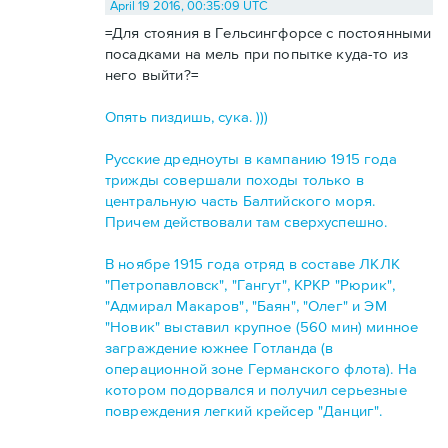
April 19 2016, 00:35:09 UTC
=Для стояния в Гельсингфорсе с постоянными
посадками на мель при попытке куда-то из
него выйти?=
Опять пиздишь, сука. )))
Русские дредноуты в кампанию 1915 года
трижды совершали походы только в
центральную часть Балтийского моря.
Причем действовали там сверхуспешно.
В ноябре 1915 года отряд в составе ЛКЛК
"Петропавловск", "Гангут", КРКР "Рюрик",
"Адмирал Макаров", "Баян", "Олег" и ЭМ
"Новик" выставил крупное (560 мин) минное
заграждение южнее Готланда (в
операционной зоне Германского флота). На
котором подорвался и получил серьезные
повреждения легкий крейсер "Данциг".