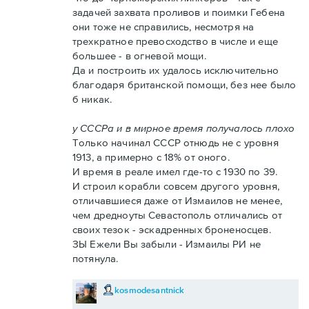
задачей захвата проливов и поимки Гебена
они тоже не справились, несмотря на
трехкратное превосходство в числе и еще
большее - в огневой мощи.
Да и построить их удалось исключительно
благодаря британской помощи, без нее было
б никак.
у СССРа и в мирное время получалось плохо
Только начинал СССР отнюдь не с уровня
1913, а примерно с 18% от оного.
И время в реале имел где-то с 1930 по 39.
И строил корабли совсем другого уровня,
отличавшиеся даже от Измаилов не менее,
чем дредноуты Севастополь отличались от
своих тезок - эскадренных броненосцев.
ЗЫ Ежели Вы забыли - Измаилы РИ не
потянула.
kosmodesantnick