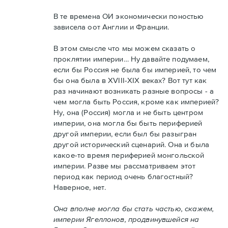
В те времена ОИ экономически поностью
зависела оот Англии и Франции.
В этом смысле что мы можем сказать о
проклятии империи… Ну давайте подумаем,
если бы Россия не была бы империей, то чем
бы она была в XVIII-XIX веках? Вот тут как
раз начинают возникать разные вопросы - а
чем могла быть Россия, кроме как империей?
Ну, она (Россия) могла и не быть центром
империи, она могла бы быть периферией
другой империи, если был бы разыгран
другой исторический сценарий. Она и была
какое-то время периферией монгольской
империи. Разве мы рассматриваем этот
период как период очень благостный?
Наверное, нет.
Она вполне могла бы стать частью, скажем,
империи Ягеллонов, продвинувшейся на