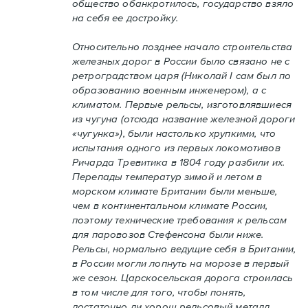
общество обанкротилось, государство взяло
на себя ее достройку.
Относительно позднее начало строительства
железных дорог в России было связано не с
ретроградством царя (Николай I сам был по
образованию военным инженером), а с
климатом. Первые рельсы, изготовлявшиеся
из чугуна (отсюда название железной дороги
«чугунка»), были настолько хрупкими, что
испытания одного из первых локомотивов
Ричарда Тревитика в 1804 году разбили их.
Перепады температур зимой и летом в
морском климате Британии были меньше,
чем в континентальном климате России,
поэтому технические требования к рельсам
для паровозов Стефенсона были ниже.
Рельсы, нормально ведущие себя в Британии,
в России могли лопнуть на морозе в первый
же сезон. Царскосельская дорога строилась
в том числе для того, чтобы понять,
достаточно ли хорош рельсовый металл