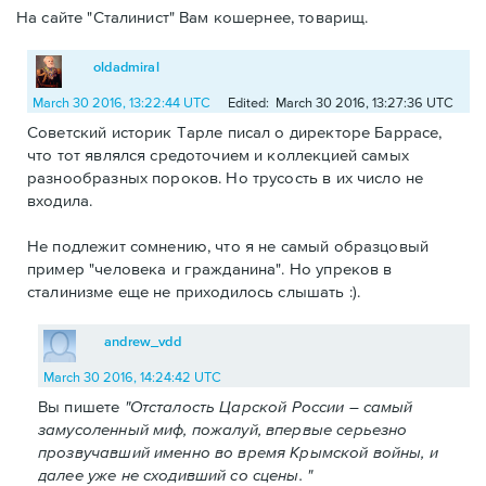
На сайте "Сталинист" Вам кошернее, товарищ.
oldadmiral
March 30 2016, 13:22:44 UTC
Edited: March 30 2016, 13:27:36 UTC
Советский историк Тарле писал о директоре Баррасе,
что тот являлся средоточием и коллекцией самых
разнообразных пороков. Но трусость в их число не
входила.
Не подлежит сомнению, что я не самый образцовый
пример "человека и гражданина". Но упреков в
сталинизме еще не приходилось слышать :).
andrew_vdd
March 30 2016, 14:24:42 UTC
Вы пишете
"Отсталость Царской России – самый
замусоленный миф, пожалуй, впервые серьезно
прозвучавший именно во время Крымской войны, и
далее уже не сходивший со сцены. "