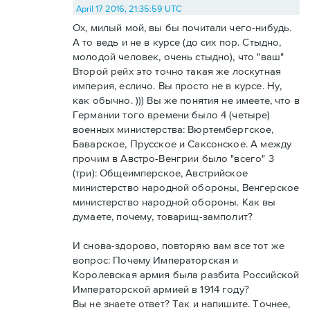
April 17 2016, 21:35:59 UTC
Ох, милый мой, вы бы почитали чего-нибудь.
А то ведь и не в курсе (до сих пор. Стыдно,
молодой человек, очень стыдно), что "ваш"
Второй рейх это точно такая же лоскутная
империя, есличо. Вы просто не в курсе. Ну,
как обычно. ))) Вы же понятия не имеете, что в
Германии того времени было 4 (четыре)
военных министерства: Вюртембергское,
Баварское, Прусское и Саксонское. А между
прочим в Австро-Венгрии было "всего" 3
(три): Общеимперское, Австрийское
министерство народной обороны, Венгерское
министерство народной обороны. Как вы
думаете, почему, товарищ-замполит?
И снова-здорово, повторяю вам все тот же
вопрос: Почему Императорская и
Королевская армия была разбита Российской
Императорской армией в 1914 году?
Вы не знаете ответ? Так и напишите. Точнее,