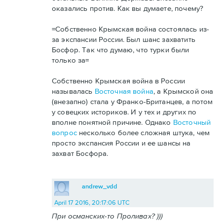
оказались против. Как вы думаете, почему?
=Собственно Крымская война состоялась из-
за экспансии России. Был шанс захватить
Босфор. Так что думаю, что турки были
только за=
Собственно Крымская война в России
называлась
Восточная война
, а Крымской она
(внезапно) стала у Франко-Британцев, а потом
у совецких историков. И у тех и других по
вполне понятной причине. Однако
Восточный
вопрос
несколько более сложная штука, чем
просто экспансия России и ее шансы на
захват Босфора.
andrew_vdd
April 17 2016, 20:17:06 UTC
При османских-то Проливах? )))